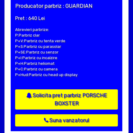
Producator parbriz : GUARDIAN
Pret : 640 Lei
Abrevieri parbrize:
P:Parbriz clar
P+V:Parbriz cu tenta verde
P+S:Parbriz cu parasolar
P+SE:Parbriz cu senzor
P+I:Parbriz cu incalzire
P+H:Parbriz heliomat
P+C:Parbriz cu camera
P+Hud:Parbriz cu head up display
Solicita pret parbriz PORSCHE
BOXSTER
Suna vanzatorul