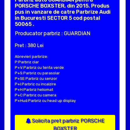
PORSCHE BOXSTER, din 2015. Produs
pus in vanzare de catre Parbrize Audi
in Bucuresti SECTOR 5 cod postal
50065 .
Producator parbriz : GUARDIAN
Pret : 380 Lei
Abrevieri parbrize:
P:Parbriz clar
P+V:Parbriz cu tenta verde
P+S:Parbriz cu parasolar
P+SE:Parbriz cu senzor
P+I:Parbriz cu incalzire
P+H:Parbriz heliomat
P+C:Parbriz cu camera
P+Hud:Parbriz cu head up display
Solicita pret parbriz PORSCHE
BOXSTER