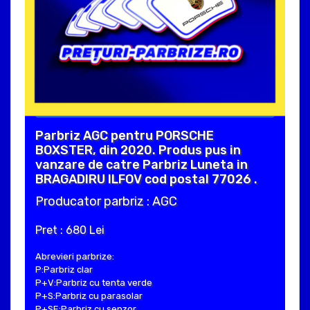
Parbriz AGC pentru PORSCHE
BOXSTER, din 2020. Produs pus in
vanzare de catre Parbriz Luneta in
BRAGADIRU ILFOV cod postal 77026 .
Producator parbriz : AGC
Pret : 680 Lei
Abrevieri parbrize:
P:Parbriz clar
P+V:Parbriz cu tenta verde
P+S:Parbriz cu parasolar
P+SE:Parbriz cu senzor