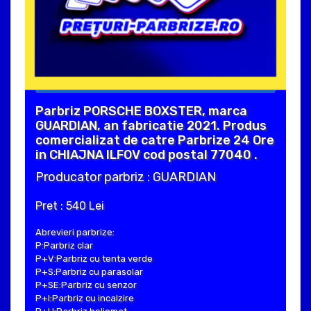
Parbriz PORSCHE BOXSTER, marca
GUARDIAN, an fabricatie 2021. Produs
comercializat de catre Parbrize 24 Ore
in CHIAJNA ILFOV cod postal 77040 .
Producator parbriz : GUARDIAN
Pret : 540 Lei
Abrevieri parbrize:
P:Parbriz clar
P+V:Parbriz cu tenta verde
P+S:Parbriz cu parasolar
P+SE:Parbriz cu senzor
P+I:Parbriz cu incalzire