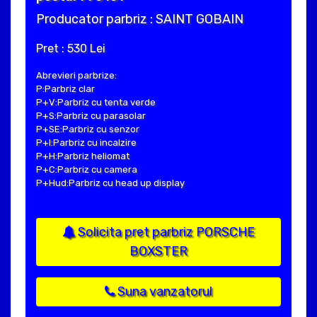
Producator parbriz : SAINT GOBAIN
Pret : 530 Lei
Abrevieri parbrize:
P:Parbriz clar
P+V:Parbriz cu tenta verde
P+S:Parbriz cu parasolar
P+SE:Parbriz cu senzor
P+I:Parbriz cu incalzire
P+H:Parbriz heliomat
P+C:Parbriz cu camera
P+Hud:Parbriz cu head up display
Solicita pret parbriz PORSCHE
BOXSTER
Suna vanzatorul