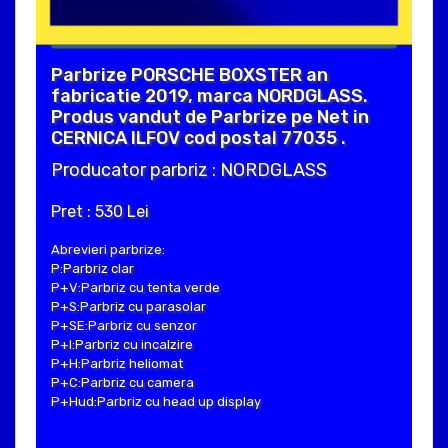
Parbrize PORSCHE BOXSTER an
fabricatie 2019, marca NORDGLASS.
Produs vandut de Parbrize pe Net in
CERNICA ILFOV cod postal 77035 .
Producator parbriz : NORDGLASS
Pret : 530 Lei
Abrevieri parbrize:
P:Parbriz clar
P+V:Parbriz cu tenta verde
P+S:Parbriz cu parasolar
P+SE:Parbriz cu senzor
P+I:Parbriz cu incalzire
P+H:Parbriz heliomat
P+C:Parbriz cu camera
P+Hud:Parbriz cu head up display