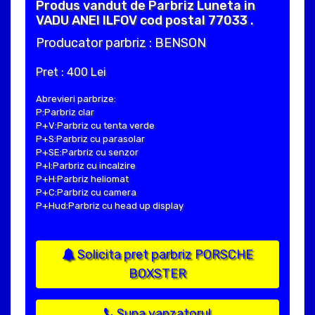
Produs vandut de Parbriz Luneta in
VADU ANEI ILFOV cod postal 77033 .
Producator parbriz : BENSON
Pret : 400 Lei
Abrevieri parbrize:
P:Parbriz clar
P+V:Parbriz cu tenta verde
P+S:Parbriz cu parasolar
P+SE:Parbriz cu senzor
P+I:Parbriz cu incalzire
P+H:Parbriz heliomat
P+C:Parbriz cu camera
P+Hud:Parbriz cu head up display
Solicita pret parbriz PORSCHE
BOXSTER
Suna vanzatorul