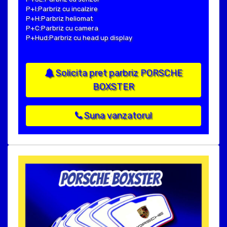
P+I:Parbriz cu incalzire
P+H:Parbriz heliomat
P+C:Parbriz cu camera
P+Hud:Parbriz cu head up display
Solicita pret parbriz PORSCHE
BOXSTER
Suna vanzatorul