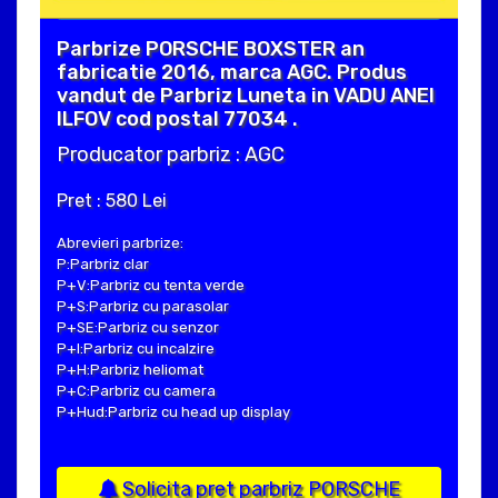
Parbrize PORSCHE BOXSTER an
fabricatie 2016, marca AGC. Produs
vandut de Parbriz Luneta in VADU ANEI
ILFOV cod postal 77034 .
Producator parbriz : AGC
Pret : 580 Lei
Abrevieri parbrize:
P:Parbriz clar
P+V:Parbriz cu tenta verde
P+S:Parbriz cu parasolar
P+SE:Parbriz cu senzor
P+I:Parbriz cu incalzire
P+H:Parbriz heliomat
P+C:Parbriz cu camera
P+Hud:Parbriz cu head up display
Solicita pret parbriz PORSCHE