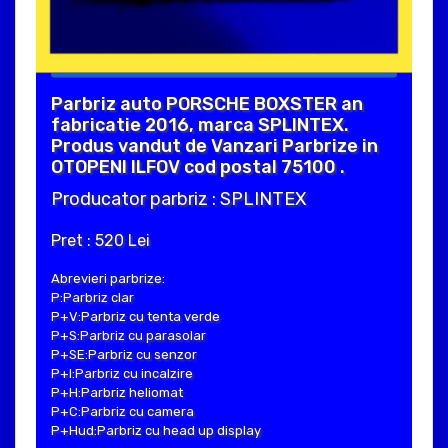
Parbriz auto PORSCHE BOXSTER an
fabricatie 2016, marca SPLINTEX.
Produs vandut de Vanzari Parbrize in
OTOPENI ILFOV cod postal 75100 .
Producator parbriz : SPLINTEX
Pret : 520 Lei
Abrevieri parbrize:
P:Parbriz clar
P+V:Parbriz cu tenta verde
P+S:Parbriz cu parasolar
P+SE:Parbriz cu senzor
P+I:Parbriz cu incalzire
P+H:Parbriz heliomat
P+C:Parbriz cu camera
P+Hud:Parbriz cu head up display