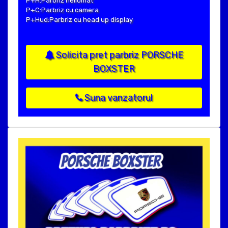
P+H:Parbriz heliomat
P+C:Parbriz cu camera
P+Hud:Parbriz cu head up display
Solicita pret parbriz PORSCHE
BOXSTER
Suna vanzatorul