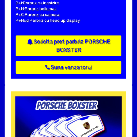
P+I:Parbriz cu incalzire
P+H:Parbriz heliomat
P+C:Parbriz cu camera
P+Hud:Parbriz cu head up display
Solicita pret parbriz PORSCHE
BOXSTER
Suna vanzatorul