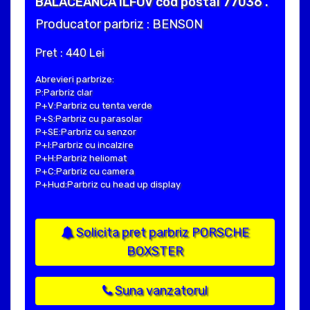
BALACEANCA ILFOV cod postal 77036 .
Producator parbriz : BENSON
Pret : 440 Lei
Abrevieri parbrize:
P:Parbriz clar
P+V:Parbriz cu tenta verde
P+S:Parbriz cu parasolar
P+SE:Parbriz cu senzor
P+I:Parbriz cu incalzire
P+H:Parbriz heliomat
P+C:Parbriz cu camera
P+Hud:Parbriz cu head up display
Solicita pret parbriz PORSCHE
BOXSTER
Suna vanzatorul