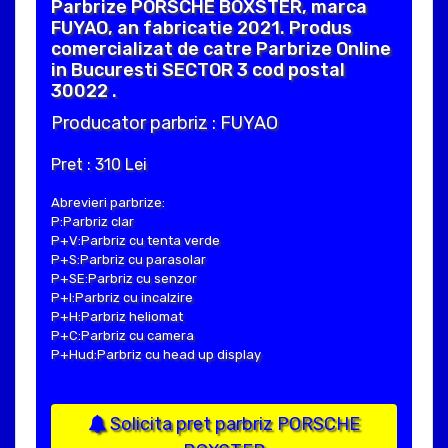
Parbrize PORSCHE BOXSTER, marca
FUYAO, an fabricatie 2021. Produs
comercializat de catre Parbrize Online
in Bucuresti SECTOR 3 cod postal
30022 .
Producator parbriz : FUYAO
Pret : 310 Lei
Abrevieri parbrize:
P:Parbriz clar
P+V:Parbriz cu tenta verde
P+S:Parbriz cu parasolar
P+SE:Parbriz cu senzor
P+I:Parbriz cu incalzire
P+H:Parbriz heliomat
P+C:Parbriz cu camera
P+Hud:Parbriz cu head up display
Solicita pret parbriz PORSCHE