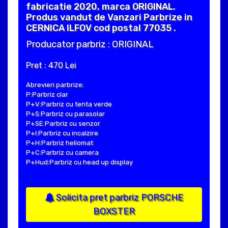
fabricatie 2020, marca ORIGINAL.
Produs vandut de Vanzari Parbrize in
CERNICA ILFOV cod postal 77035 .
Producator parbriz : ORIGINAL
Pret : 470 Lei
Abrevieri parbrize:
P:Parbriz clar
P+V:Parbriz cu tenta verde
P+S:Parbriz cu parasolar
P+SE:Parbriz cu senzor
P+I:Parbriz cu incalzire
P+H:Parbriz heliomat
P+C:Parbriz cu camera
P+Hud:Parbriz cu head up display
Solicita pret parbriz PORSCHE
BOXSTER