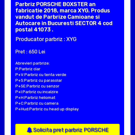
Parbriz PORSCHE BOXSTER an
fabricatie 2018, marca XYG. Produs
vandut de Parbrize Camioane si
Autocare in Bucuresti SECTOR 4 cod
postal 41073 .
Producator parbriz : XYG
Pret : 650 Lei
Abrevieri parbrize:
P:Parbriz clar
P+V:Parbriz cu tenta verde
P+S:Parbriz cu parasolar
P+SE:Parbriz cu senzor
P+I:Parbriz cu incalzire
P+H:Parbriz heliomat
P+C:Parbriz cu camera
P+Hud:Parbriz cu head up display
Solicita pret parbriz PORSCHE