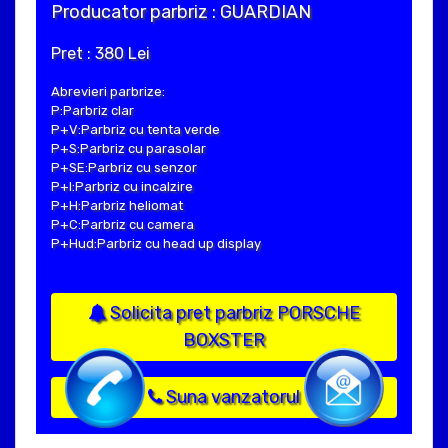
Producator parbriz : GUARDIAN
Pret : 380 Lei
Abrevieri parbrize:
P:Parbriz clar
P+V:Parbriz cu tenta verde
P+S:Parbriz cu parasolar
P+SE:Parbriz cu senzor
P+I:Parbriz cu incalzire
P+H:Parbriz heliomat
P+C:Parbriz cu camera
P+Hud:Parbriz cu head up display
Solicita pret parbriz PORSCHE
BOXSTER
Suna vanzatorul