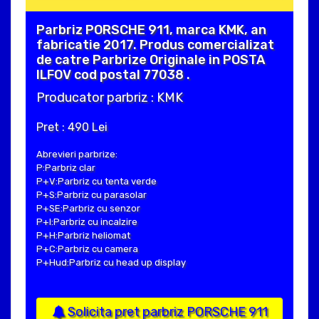
Parbriz PORSCHE 911, marca KMK, an
fabricatie 2017. Produs comercializat
de catre Parbrize Originale in POSTA
ILFOV cod postal 77038 .
Producator parbriz : KMK
Pret : 490 Lei
Abrevieri parbrize:
P:Parbriz clar
P+V:Parbriz cu tenta verde
P+S:Parbriz cu parasolar
P+SE:Parbriz cu senzor
P+I:Parbriz cu incalzire
P+H:Parbriz heliomat
P+C:Parbriz cu camera
P+Hud:Parbriz cu head up display
Solicita pret parbriz PORSCHE 911