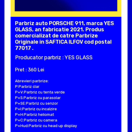
Parbriz auto PORSCHE 911, marca YES
GLASS, an fabricatie 2021. Produs
comercializat de catre Parbrize
Originale in SAFTICA ILFOV cod postal
77017 .
Producator parbriz : YES GLASS
Pret : 360 Lei
Abrevieri parbrize:
P:Parbriz clar
P+V:Parbriz cu tenta verde
P+S:Parbriz cu parasolar
P+SE:Parbriz cu senzor
P+I:Parbriz cu incalzire
P+H:Parbriz heliomat
P+C:Parbriz cu camera
P+Hud:Parbriz cu head up display