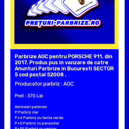
Parbrize AGC pentru PORSCHE 911, din
2017. Produs pus in vanzare de catre
Anunturi Parbrize in Bucuresti SECTOR
5 cod postal 52008 .
Producator parbriz : AGC
Pret : 370 Lei
Abrevieri parbrize:
P:Parbriz clar
P+V:Parbriz cu tenta verde
P+S:Parbriz cu parasolar
P+SE:Parbriz cu senzor