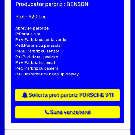
Producator parbriz : BENSON
Pret : 520 Lei
Abrevieri parbrize:
P:Parbriz clar
P+V:Parbriz cu tenta verde
P+S:Parbriz cu parasolar
P+SE:Parbriz cu senzor
P+I:Parbriz cu incalzire
P+H:Parbriz heliomat
P+C:Parbriz cu camera
P+Hud:Parbriz cu head up display
Solicita pret parbriz PORSCHE 911
Suna vanzatorul