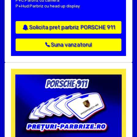
P+C:Parbriz cu camera
P+Hud:Parbriz cu head up display
Solicita pret parbriz PORSCHE 911
Suna vanzatorul