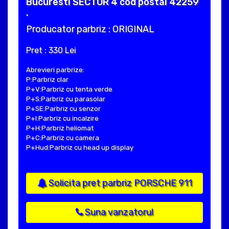
Bucuresti SECTOR 4 cod postal 42259
.
Producator parbriz : ORIGINAL
Pret : 330 Lei
Abrevieri parbrize:
P:Parbriz clar
P+V:Parbriz cu tenta verde
P+S:Parbriz cu parasolar
P+SE:Parbriz cu senzor
P+I:Parbriz cu incalzire
P+H:Parbriz heliomat
P+C:Parbriz cu camera
P+Hud:Parbriz cu head up display
Solicita pret parbriz PORSCHE 911
Suna vanzatorul