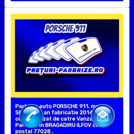
Parbrize auto PORSCHE 911, marca
SPLINTEX, an fabricatie 2014. Produs
comercializat de catre Vanzari
Parbrize in BRAGADIRU ILFOV cod
postal 77028 .