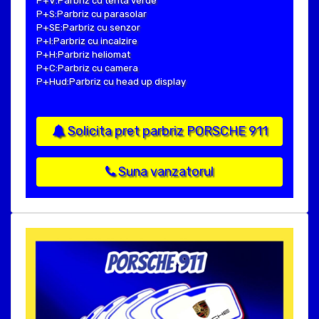
P+V:Parbriz cu tenta verde
P+S:Parbriz cu parasolar
P+SE:Parbriz cu senzor
P+I:Parbriz cu incalzire
P+H:Parbriz heliomat
P+C:Parbriz cu camera
P+Hud:Parbriz cu head up display
Solicita pret parbriz PORSCHE 911
Suna vanzatorul