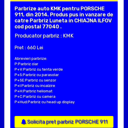
Parbrize auto KMK pentru PORSCHE
911, din 2014. Produs pus in vanzare de
catre Parbriz Luneta in CHIAJNA ILFOV
cod postal 77040 .
Producator parbriz : KMK
Pret : 660 Lei
Abrevieri parbrize:
P:Parbriz clar
P+V:Parbriz cu tenta verde
P+S:Parbriz cu parasolar
P+SE:Parbriz cu senzor
P+I:Parbriz cu incalzire
P+H:Parbriz heliomat
P+C:Parbriz cu camera
P+Hud:Parbriz cu head up display
Solicita pret parbriz PORSCHE 911