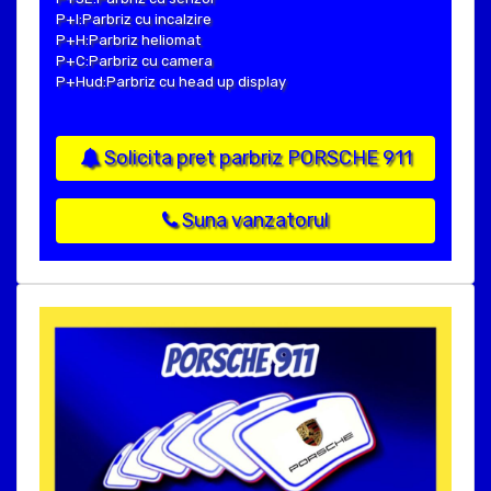
P+I:Parbriz cu incalzire
P+H:Parbriz heliomat
P+C:Parbriz cu camera
P+Hud:Parbriz cu head up display
Solicita pret parbriz PORSCHE 911
Suna vanzatorul