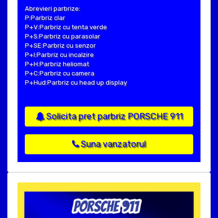
Abrevieri parbrize:
P:Parbriz clar
P+V:Parbriz cu tenta verde
P+S:Parbriz cu parasolar
P+SE:Parbriz cu senzor
P+I:Parbriz cu incalzire
P+H:Parbriz heliomat
P+C:Parbriz cu camera
P+Hud:Parbriz cu head up display
Solicita pret parbriz PORSCHE 911
Suna vanzatorul