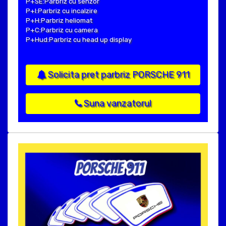
P+SE:Parbriz cu senzor
P+I:Parbriz cu incalzire
P+H:Parbriz heliomat
P+C:Parbriz cu camera
P+Hud:Parbriz cu head up display
Solicita pret parbriz PORSCHE 911
Suna vanzatorul