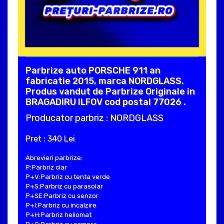
Parbrize auto PORSCHE 911 an
fabricatie 2015, marca NORDGLASS.
Produs vandut de Parbrize Originale in
BRAGADIRU ILFOV cod postal 77026 .
Producator parbriz : NORDGLASS
Pret : 340 Lei
Abrevieri parbrize:
P:Parbriz clar
P+V:Parbriz cu tenta verde
P+S:Parbriz cu parasolar
P+SE:Parbriz cu senzor
P+I:Parbriz cu incalzire
P+H:Parbriz heliomat