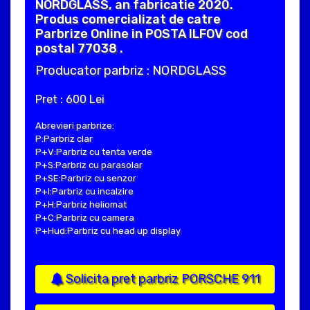
NORDGLASS, an fabricatie 2020.
Produs comercializat de catre
Parbrize Online in POSTA ILFOV cod
postal 77038 .
Producator parbriz : NORDGLASS
Pret : 600 Lei
Abrevieri parbrize:
P:Parbriz clar
P+V:Parbriz cu tenta verde
P+S:Parbriz cu parasolar
P+SE:Parbriz cu senzor
P+I:Parbriz cu incalzire
P+H:Parbriz heliomat
P+C:Parbriz cu camera
P+Hud:Parbriz cu head up display
Solicita pret parbriz PORSCHE 911