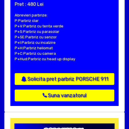
Pret : 480 Lei
Abrevieri parbrize:
P:Parbriz clar
P+V:Parbriz cu tenta verde
P+S:Parbriz cu parasolar
P+SE:Parbriz cu senzor
P+I:Parbriz cu incalzire
P+H:Parbriz heliomat
P+C:Parbriz cu camera
P+Hud:Parbriz cu head up display
Solicita pret parbriz PORSCHE 911
Suna vanzatorul