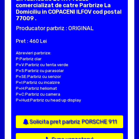
comercializat de catre Parbrize La
Domiciliu in COPACENI ILFOV cod postal
77009 .
Producator parbriz : ORIGINAL
Pret : 460 Lei
Abrevieri parbrize:
P:Parbriz clar
P+V:Parbriz cu tenta verde
P+S:Parbriz cu parasolar
P+SE:Parbriz cu senzor
P+I:Parbriz cu incalzire
P+H:Parbriz heliomat
P+C:Parbriz cu camera
P+Hud:Parbriz cu head up display
Solicita pret parbriz PORSCHE 911