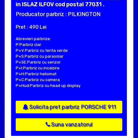
in ISLAZ ILFOV cod postal 77031 .
Producator parbriz : PILKINGTON
Pret : 490 Lei
Abrevieri parbrize:
P:Parbriz clar
P+V:Parbriz cu tenta verde
P+S:Parbriz cu parasolar
P+SE:Parbriz cu senzor
P+I:Parbriz cu incalzire
P+H:Parbriz heliomat
P+C:Parbriz cu camera
P+Hud:Parbriz cu head up display
Solicita pret parbriz PORSCHE 911
Suna vanzatorul