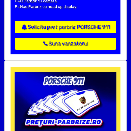
P+C:Parbriz cu camera
P+Hud:Parbriz cu head up display
Solicita pret parbriz PORSCHE 911
Suna vanzatorul