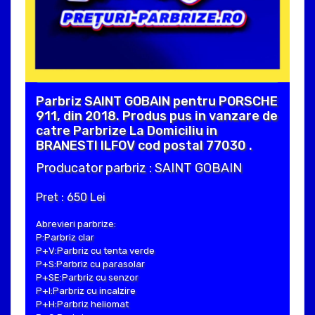
Parbriz SAINT GOBAIN pentru PORSCHE
911, din 2018. Produs pus in vanzare de
catre Parbrize La Domiciliu in
BRANESTI ILFOV cod postal 77030 .
Producator parbriz : SAINT GOBAIN
Pret : 650 Lei
Abrevieri parbrize:
P:Parbriz clar
P+V:Parbriz cu tenta verde
P+S:Parbriz cu parasolar
P+SE:Parbriz cu senzor
P+I:Parbriz cu incalzire
P+H:Parbriz heliomat