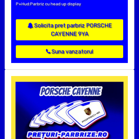
P+Hud:Parbriz cu head up display
Solicita pret parbriz PORSCHE
CAYENNE 9YA
Suna vanzatorul