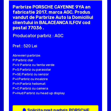
Parbrize PORSCHE CAYENNE 9YA an
fabricatie 2017, marca AGC. Produs
vandut de Parbrize Auto la Domiciliul
clientului in BALACEANCA ILFOV cod
postal 77036 .
Producator parbriz : AGC
Pret : 520 Lei
Abrevieri parbrize:
P:Parbriz clar
P+V:Parbriz cu tenta verde
P+S:Parbriz cu parasolar
P+SE:Parbriz cu senzor
P+I:Parbriz cu incalzire
P+H:Parbriz heliomat
P+C:Parbriz cu camera
P+Hud:Parbriz cu head up display
Solicita pret parbriz PORSCHE