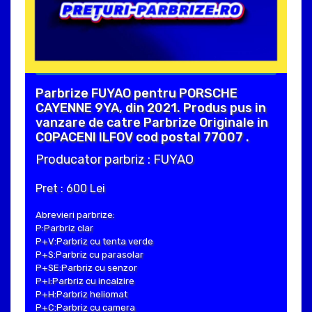
Parbrize FUYAO pentru PORSCHE
CAYENNE 9YA, din 2021. Produs pus in
vanzare de catre Parbrize Originale in
COPACENI ILFOV cod postal 77007 .
Producator parbriz : FUYAO
Pret : 600 Lei
Abrevieri parbrize:
P:Parbriz clar
P+V:Parbriz cu tenta verde
P+S:Parbriz cu parasolar
P+SE:Parbriz cu senzor
P+I:Parbriz cu incalzire
P+H:Parbriz heliomat
P+C:Parbriz cu camera