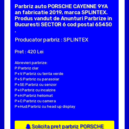
Parbriz auto PORSCHE CAYENNE 9YA
an fabricatie 2019, marca SPLINTEX.
Produs vandut de Anunturi Parbrize in
Bucuresti SECTOR 6 cod postal 65450
.
Producator parbriz : SPLINTEX
Pret : 420 Lei
Abrevieri parbrize:
P:Parbriz clar
P+V:Parbriz cu tenta verde
P+S:Parbriz cu parasolar
P+SE:Parbriz cu senzor
P+I:Parbriz cu incalzire
P+H:Parbriz heliomat
P+C:Parbriz cu camera
P+Hud:Parbriz cu head up display
Solicita pret parbriz PORSCHE