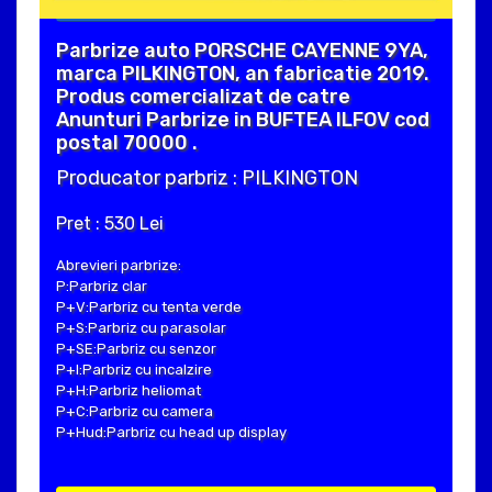
Parbrize auto PORSCHE CAYENNE 9YA,
marca PILKINGTON, an fabricatie 2019.
Produs comercializat de catre
Anunturi Parbrize in BUFTEA ILFOV cod
postal 70000 .
Producator parbriz : PILKINGTON
Pret : 530 Lei
Abrevieri parbrize:
P:Parbriz clar
P+V:Parbriz cu tenta verde
P+S:Parbriz cu parasolar
P+SE:Parbriz cu senzor
P+I:Parbriz cu incalzire
P+H:Parbriz heliomat
P+C:Parbriz cu camera
P+Hud:Parbriz cu head up display