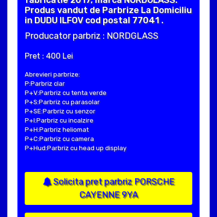
fabricatie 2017, marca NORDGLASS.
Produs vandut de Parbrize La Domiciliu
in DUDU ILFOV cod postal 77041 .
Producator parbriz : NORDGLASS
Pret : 400 Lei
Abrevieri parbrize:
P:Parbriz clar
P+V:Parbriz cu tenta verde
P+S:Parbriz cu parasolar
P+SE:Parbriz cu senzor
P+I:Parbriz cu incalzire
P+H:Parbriz heliomat
P+C:Parbriz cu camera
P+Hud:Parbriz cu head up display
Solicita pret parbriz PORSCHE
CAYENNE 9YA