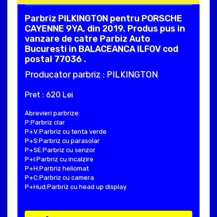
Parbriz PILKINGTON pentru PORSCHE
CAYENNE 9YA, din 2019. Produs pus in
vanzare de catre Parbiz Auto
Bucuresti in BALACEANCA ILFOV cod
postal 77036 .
Producator parbriz : PILKINGTON
Pret : 620 Lei
Abrevieri parbrize:
P:Parbriz clar
P+V:Parbriz cu tenta verde
P+S:Parbriz cu parasolar
P+SE:Parbriz cu senzor
P+I:Parbriz cu incalzire
P+H:Parbriz heliomat
P+C:Parbriz cu camera
P+Hud:Parbriz cu head up display