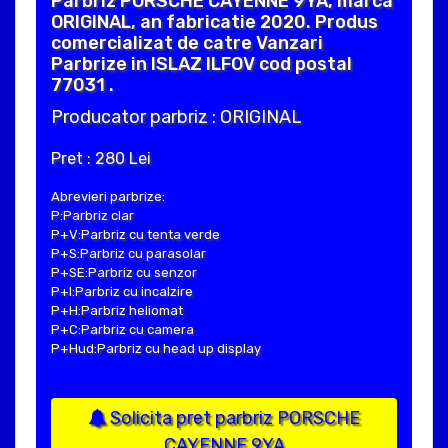
Parbriz PORSCHE CAYENNE 9YA, marca
ORIGINAL, an fabricatie 2020. Produs
comercializat de catre Vanzari
Parbrize in ISLAZ ILFOV cod postal
77031 .
Producator parbriz : ORIGINAL
Pret : 280 Lei
Abrevieri parbrize:
P:Parbriz clar
P+V:Parbriz cu tenta verde
P+S:Parbriz cu parasolar
P+SE:Parbriz cu senzor
P+I:Parbriz cu incalzire
P+H:Parbriz heliomat
P+C:Parbriz cu camera
P+Hud:Parbriz cu head up display
Solicita pret parbriz PORSCHE
CAYENNE 9YA