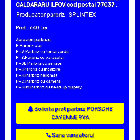
CALDARARU ILFOV cod postal 77037 .
Producator parbriz : SPLINTEX
Pret : 640 Lei
Abrevieri parbrize:
P:Parbriz clar
P+V:Parbriz cu tenta verde
P+S:Parbriz cu parasolar
P+SE:Parbriz cu senzor
P+I:Parbriz cu incalzire
P+H:Parbriz heliomat
P+C:Parbriz cu camera
P+Hud:Parbriz cu head up display
Solicita pret parbriz PORSCHE
CAYENNE 9YA
Suna vanzatorul