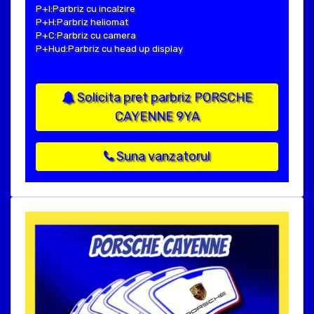
P+I:Parbriz cu incalzire
P+H:Parbriz heliomat
P+C:Parbriz cu camera
P+Hud:Parbriz cu head up display
Solicita pret parbriz PORSCHE
CAYENNE 9YA
Suna vanzatorul