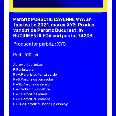
Parbriz PORSCHE CAYENNE 9YA an
fabricatie 2021, marca XYG. Produs
vandut de Parbriz Bucuresti in
BUCIUMENI ILFOV cod postal 74203 .
Producator parbriz : XYG
Pret : 510 Lei
Abrevieri parbrize:
P:Parbriz clar
P+V:Parbriz cu tenta verde
P+S:Parbriz cu parasolar
P+SE:Parbriz cu senzor
P+I:Parbriz cu incalzire
P+H:Parbriz heliomat
P+C:Parbriz cu camera
P+Hud:Parbriz cu head up display