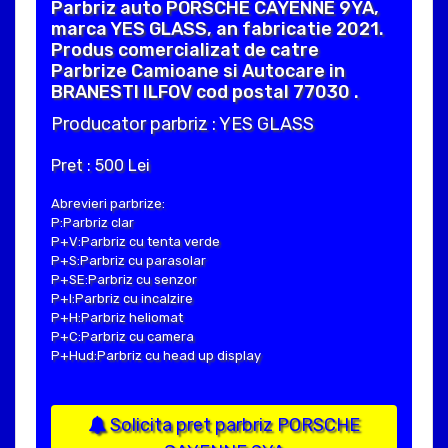
Parbriz auto PORSCHE CAYENNE 9YA,
marca YES GLASS, an fabricatie 2021.
Produs comercializat de catre
Parbrize Camioane si Autocare in
BRANESTI ILFOV cod postal 77030 .
Producator parbriz : YES GLASS
Pret : 500 Lei
Abrevieri parbrize:
P:Parbriz clar
P+V:Parbriz cu tenta verde
P+S:Parbriz cu parasolar
P+SE:Parbriz cu senzor
P+I:Parbriz cu incalzire
P+H:Parbriz heliomat
P+C:Parbriz cu camera
P+Hud:Parbriz cu head up display
Solicita pret parbriz PORSCHE