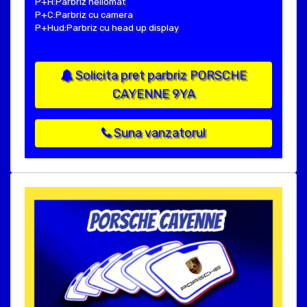
P+H:Parbriz heliomat
P+C:Parbriz cu camera
P+Hud:Parbriz cu head up display
Solicita pret parbriz PORSCHE
CAYENNE 9YA
Suna vanzatorul