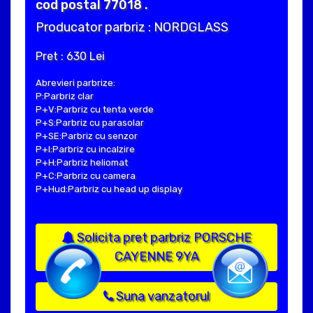
cod postal 77018 .
Producator parbriz : NORDGLASS
Pret : 630 Lei
Abrevieri parbrize:
P:Parbriz clar
P+V:Parbriz cu tenta verde
P+S:Parbriz cu parasolar
P+SE:Parbriz cu senzor
P+I:Parbriz cu incalzire
P+H:Parbriz heliomat
P+C:Parbriz cu camera
P+Hud:Parbriz cu head up display
Solicita pret parbriz PORSCHE
CAYENNE 9YA
Suna vanzatorul