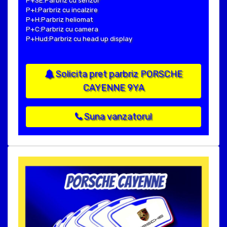
P+SE:Parbriz cu senzor
P+I:Parbriz cu incalzire
P+H:Parbriz heliomat
P+C:Parbriz cu camera
P+Hud:Parbriz cu head up display
Solicita pret parbriz PORSCHE
CAYENNE 9YA
Suna vanzatorul