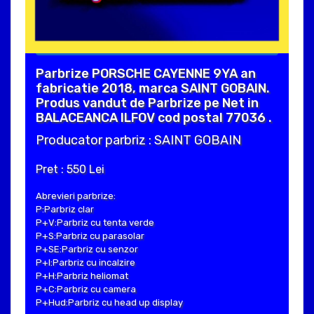
Parbrize PORSCHE CAYENNE 9YA an
fabricatie 2018, marca SAINT GOBAIN.
Produs vandut de Parbrize pe Net in
BALACEANCA ILFOV cod postal 77036 .
Producator parbriz : SAINT GOBAIN
Pret : 550 Lei
Abrevieri parbrize:
P:Parbriz clar
P+V:Parbriz cu tenta verde
P+S:Parbriz cu parasolar
P+SE:Parbriz cu senzor
P+I:Parbriz cu incalzire
P+H:Parbriz heliomat
P+C:Parbriz cu camera
P+Hud:Parbriz cu head up display