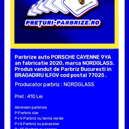
Parbrize auto PORSCHE CAYENNE 9YA
an fabricatie 2020, marca NORDGLASS.
Produs vandut de Parbriz Bucuresti in
BRAGADIRU ILFOV cod postal 77025 .
Producator parbriz : NORDGLASS
Pret : 410 Lei
Abrevieri parbrize:
P:Parbriz clar
P+V:Parbriz cu tenta verde
P+S:Parbriz cu parasolar