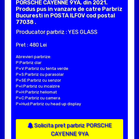
PORSCHE CAYENNE 9YA, din 2021.
Produs pus in vanzare de catre Parbriz
Bucuresti in POSTA ILFOV cod postal
77038 .
Producator parbriz : YES GLASS
Pret : 480 Lei
Abrevieri parbrize:
P:Parbriz clar
P+V:Parbriz cu tenta verde
P+S:Parbriz cu parasolar
P+SE:Parbriz cu senzor
P+I:Parbriz cu incalzire
P+H:Parbriz heliomat
P+C:Parbriz cu camera
P+Hud:Parbriz cu head up display
Solicita pret parbriz PORSCHE
CAYENNE 9YA