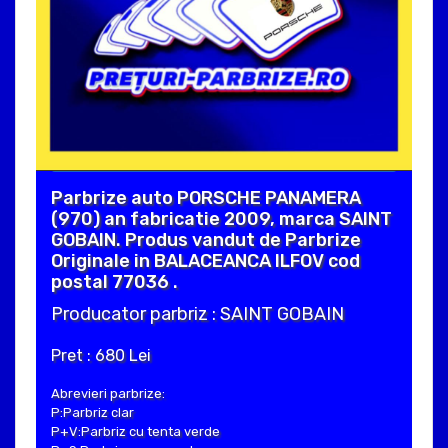
Parbrize auto PORSCHE PANAMERA
(970) an fabricatie 2009, marca SAINT
GOBAIN. Produs vandut de Parbrize
Originale in BALACEANCA ILFOV cod
postal 77036 .
Producator parbriz : SAINT GOBAIN
Pret : 680 Lei
Abrevieri parbrize:
P:Parbriz clar
P+V:Parbriz cu tenta verde