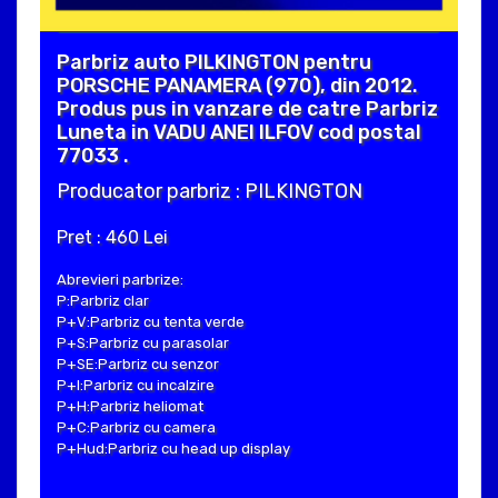
Parbriz auto PILKINGTON pentru
PORSCHE PANAMERA (970), din 2012.
Produs pus in vanzare de catre Parbriz
Luneta in VADU ANEI ILFOV cod postal
77033 .
Producator parbriz : PILKINGTON
Pret : 460 Lei
Abrevieri parbrize:
P:Parbriz clar
P+V:Parbriz cu tenta verde
P+S:Parbriz cu parasolar
P+SE:Parbriz cu senzor
P+I:Parbriz cu incalzire
P+H:Parbriz heliomat
P+C:Parbriz cu camera
P+Hud:Parbriz cu head up display