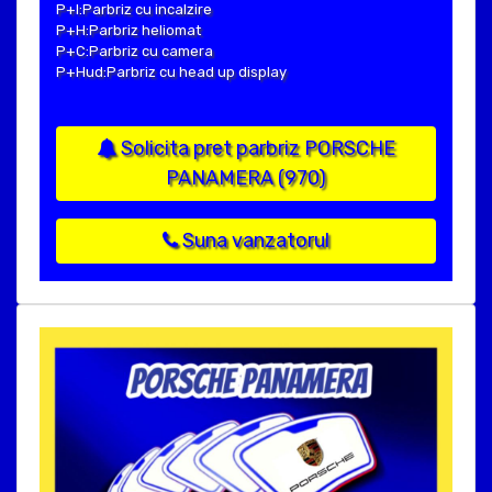
P+I:Parbriz cu incalzire
P+H:Parbriz heliomat
P+C:Parbriz cu camera
P+Hud:Parbriz cu head up display
Solicita pret parbriz PORSCHE
PANAMERA (970)
Suna vanzatorul