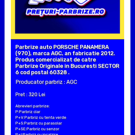
Parbrize auto PORSCHE PANAMERA
(970), marca AGC, an fabricatie 2012.
Produs comercializat de catre
Parbrize Originale in Bucuresti SECTOR
6 cod postal 60328 .
Producator parbriz : AGC
Pret : 320 Lei
Abrevieri parbrize:
P:Parbriz clar
P+V:Parbriz cu tenta verde
P+S:Parbriz cu parasolar
P+SE:Parbriz cu senzor
P+I:Parbriz cu incalzire