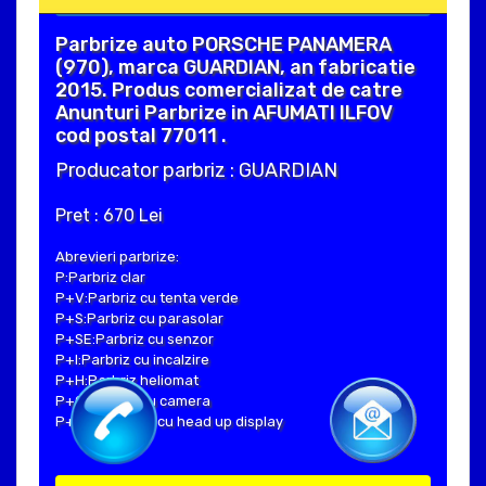
Parbrize auto PORSCHE PANAMERA
(970), marca GUARDIAN, an fabricatie
2015. Produs comercializat de catre
Anunturi Parbrize in AFUMATI ILFOV
cod postal 77011 .
Producator parbriz : GUARDIAN
Pret : 670 Lei
Abrevieri parbrize:
P:Parbriz clar
P+V:Parbriz cu tenta verde
P+S:Parbriz cu parasolar
P+SE:Parbriz cu senzor
P+I:Parbriz cu incalzire
P+H:Parbriz heliomat
P+C:Parbriz cu camera
P+Hud:Parbriz cu head up display