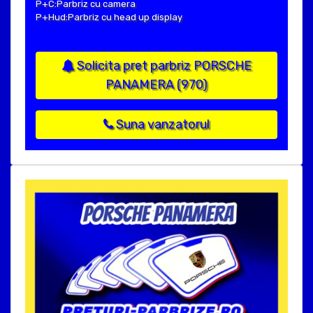
P+C:Parbriz cu camera
P+Hud:Parbriz cu head up display
Solicita pret parbriz PORSCHE
PANAMERA (970)
Suna vanzatorul