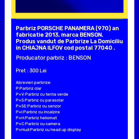
Parbriz PORSCHE PANAMERA (970) an
fabricatie 2013, marca BENSON.
Produs vandut de Parbrize La Domiciliu
in CHIAJNA ILFOV cod postal 77040 .
Producator parbriz : BENSON
Pret : 300 Lei
Abrevieri parbrize:
P:Parbriz clar
P+V:Parbriz cu tenta verde
P+S:Parbriz cu parasolar
P+SE:Parbriz cu senzor
P+I:Parbriz cu incalzire
P+H:Parbriz heliomat
P+C:Parbriz cu camera
P+Hud:Parbriz cu head up display