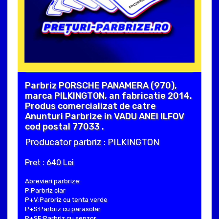
Parbriz PORSCHE PANAMERA (970),
marca PILKINGTON, an fabricatie 2014.
Produs comercializat de catre
Anunturi Parbrize in VADU ANEI ILFOV
cod postal 77033 .
Producator parbriz : PILKINGTON
Pret : 640 Lei
Abrevieri parbrize:
P:Parbriz clar
P+V:Parbriz cu tenta verde
P+S:Parbriz cu parasolar
P+SE:Parbriz cu senzor