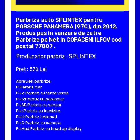
Parbrize auto SPLINTEX pentru
PORSCHE PANAMERA (970), din 2012.
Produs pus in vanzare de catre
Parbrize pe Net in COPACENI ILFOV cod
postal 77007 .
Producator parbriz : SPLINTEX
Pret : 570 Lei
Abrevieri parbrize:
P:Parbriz clar
P+V:Parbriz cu tenta verde
P+S:Parbriz cu parasolar
P+SE:Parbriz cu senzor
P+I:Parbriz cu incalzire
P+H:Parbriz heliomat
P+C:Parbriz cu camera
P+Hud:Parbriz cu head up display