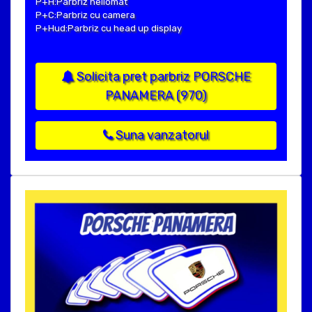
P+H:Parbriz heliomat
P+C:Parbriz cu camera
P+Hud:Parbriz cu head up display
Solicita pret parbriz PORSCHE
PANAMERA (970)
Suna vanzatorul