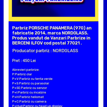
Parbriz PORSCHE PANAMERA (970) an
fabricatie 2014, marca NORDGLASS.
Produs vandut de Vanzari Parbrize in
BERCENI ILFOV cod postal 77021 .
Producator parbriz : NORDGLASS
Pret : 450 Lei
Abrevieri parbrize:
P:Parbriz clar
P+V:Parbriz cu tenta verde
P+S:Parbriz cu parasolar
P+SE:Parbriz cu senzor
P+I:Parbriz cu incalzire
P+H:Parbriz heliomat
P+C:Parbriz cu camera
P+Hud:Parbriz cu head up display