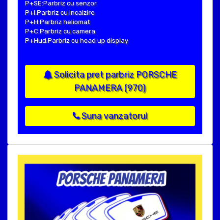
P+SE:Parbriz cu senzor
P+I:Parbriz cu incalzire
P+H:Parbriz heliomat
P+C:Parbriz cu camera
P+Hud:Parbriz cu head up display
Solicita pret parbriz PORSCHE
PANAMERA (970)
Suna vanzatorul