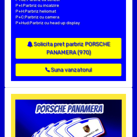
P+I:Parbriz cu incalzire
P+H:Parbriz heliomat
P+C:Parbriz cu camera
P+Hud:Parbriz cu head up display
Solicita pret parbriz PORSCHE
PANAMERA (970)
Suna vanzatorul