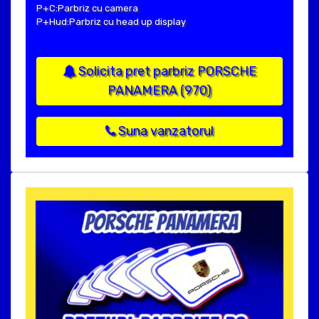
P+C:Parbriz cu camera
P+Hud:Parbriz cu head up display
Solicita pret parbriz PORSCHE
PANAMERA (970)
Suna vanzatorul