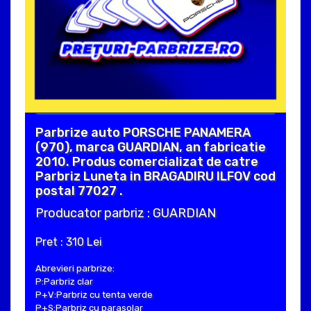
Parbrize auto PORSCHE PANAMERA
(970), marca GUARDIAN, an fabricatie
2010. Produs comercializat de catre
Parbriz Luneta in BRAGADIRU ILFOV cod
postal 77027 .
Producator parbriz : GUARDIAN
Pret : 310 Lei
Abrevieri parbrize:
P:Parbriz clar
P+V:Parbriz cu tenta verde
P+S:Parbriz cu parasolar