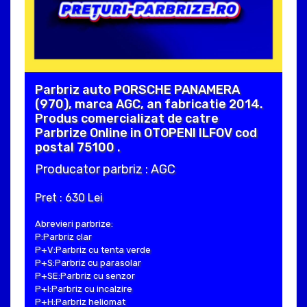
Parbriz auto PORSCHE PANAMERA
(970), marca AGC, an fabricatie 2014.
Produs comercializat de catre
Parbrize Online in OTOPENI ILFOV cod
postal 75100 .
Producator parbriz : AGC
Pret : 630 Lei
Abrevieri parbrize:
P:Parbriz clar
P+V:Parbriz cu tenta verde
P+S:Parbriz cu parasolar
P+SE:Parbriz cu senzor
P+I:Parbriz cu incalzire
P+H:Parbriz heliomat