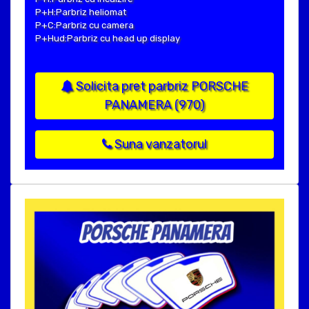
P+H:Parbriz heliomat
P+C:Parbriz cu camera
P+Hud:Parbriz cu head up display
Solicita pret parbriz PORSCHE
PANAMERA (970)
Suna vanzatorul