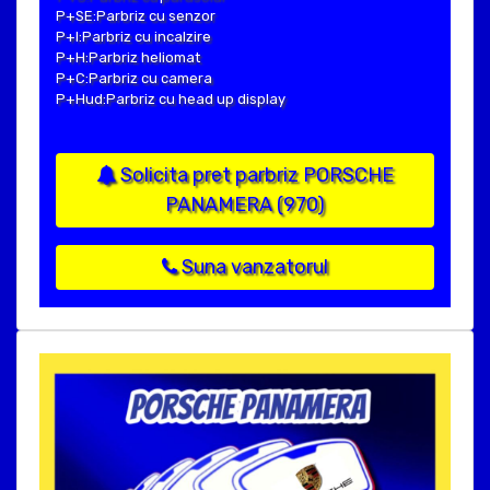
P+SE:Parbriz cu senzor
P+I:Parbriz cu incalzire
P+H:Parbriz heliomat
P+C:Parbriz cu camera
P+Hud:Parbriz cu head up display
Solicita pret parbriz PORSCHE
PANAMERA (970)
Suna vanzatorul