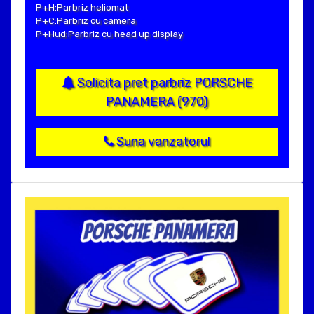
P+H:Parbriz heliomat
P+C:Parbriz cu camera
P+Hud:Parbriz cu head up display
Solicita pret parbriz PORSCHE
PANAMERA (970)
Suna vanzatorul