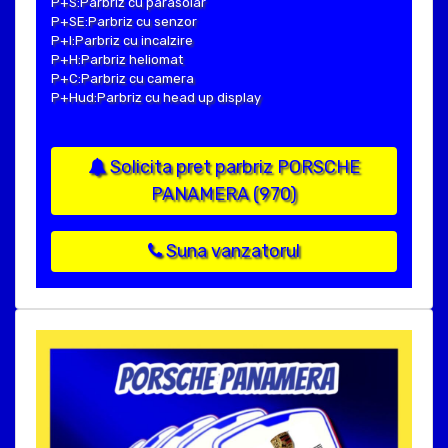
P+S:Parbriz cu parasolar
P+SE:Parbriz cu senzor
P+I:Parbriz cu incalzire
P+H:Parbriz heliomat
P+C:Parbriz cu camera
P+Hud:Parbriz cu head up display
Solicita pret parbriz PORSCHE
PANAMERA (970)
Suna vanzatorul