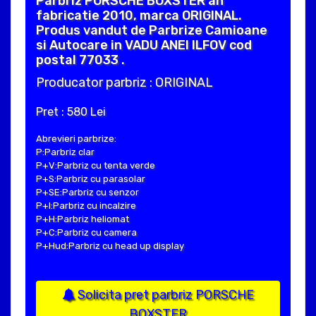
Parbriz PORSCHE BOXSTER an
fabricatie 2010, marca ORIGINAL.
Produs vandut de Parbrize Camioane
si Autocare in VADU ANEI ILFOV cod
postal 77033 .
Producator parbriz : ORIGINAL
Pret : 580 Lei
Abrevieri parbrize:
P:Parbriz clar
P+V:Parbriz cu tenta verde
P+S:Parbriz cu parasolar
P+SE:Parbriz cu senzor
P+I:Parbriz cu incalzire
P+H:Parbriz heliomat
P+C:Parbriz cu camera
P+Hud:Parbriz cu head up display
Solicita pret parbriz PORSCHE
BOXSTER