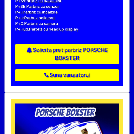
P+S:Parbriz cu parasolar
P+SE:Parbriz cu senzor
P+I:Parbriz cu incalzire
P+H:Parbriz heliomat
P+C:Parbriz cu camera
P+Hud:Parbriz cu head up display
Solicita pret parbriz PORSCHE
BOXSTER
Suna vanzatorul