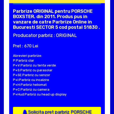
Parbrize ORIGINAL pentru PORSCHE
BOXSTER, din 2011. Produs pus in
vanzare de catre Parbrize Online in
Bucuresti SECTOR 5 cod postal 51830 .
Producator parbriz : ORIGINAL
Pret : 670 Lei
Abrevieri parbrize:
P:Parbriz clar
P+V:Parbriz cu tenta verde
P+S:Parbriz cu parasolar
P+SE:Parbriz cu senzor
P+I:Parbriz cu incalzire
P+H:Parbriz heliomat
P+C:Parbriz cu camera
P+Hud:Parbriz cu head up display
Solicita pret parbriz PORSCHE