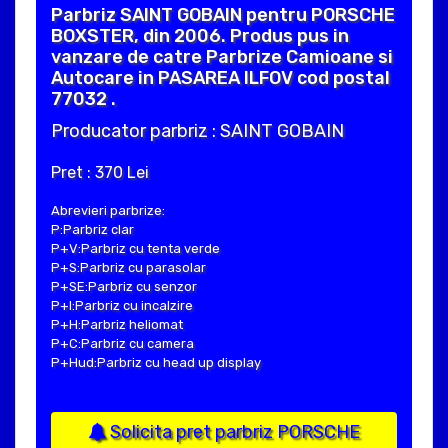
Parbriz SAINT GOBAIN pentru PORSCHE
BOXSTER, din 2006. Produs pus in
vanzare de catre Parbrize Camioane si
Autocare in PASAREA ILFOV cod postal
77032 .
Producator parbriz : SAINT GOBAIN
Pret : 370 Lei
Abrevieri parbrize:
P:Parbriz clar
P+V:Parbriz cu tenta verde
P+S:Parbriz cu parasolar
P+SE:Parbriz cu senzor
P+I:Parbriz cu incalzire
P+H:Parbriz heliomat
P+C:Parbriz cu camera
P+Hud:Parbriz cu head up display
Solicita pret parbriz PORSCHE