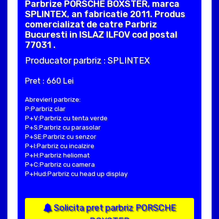
Parbrize PORSCHE BOXSTER, marca
SPLINTEX, an fabricatie 2011. Produs
comercializat de catre Parbriz
Bucuresti in ISLAZ ILFOV cod postal
77031 .
Producator parbriz : SPLINTEX
Pret : 660 Lei
Abrevieri parbrize:
P:Parbriz clar
P+V:Parbriz cu tenta verde
P+S:Parbriz cu parasolar
P+SE:Parbriz cu senzor
P+I:Parbriz cu incalzire
P+H:Parbriz heliomat
P+C:Parbriz cu camera
P+Hud:Parbriz cu head up display
Solicita pret parbriz PORSCHE