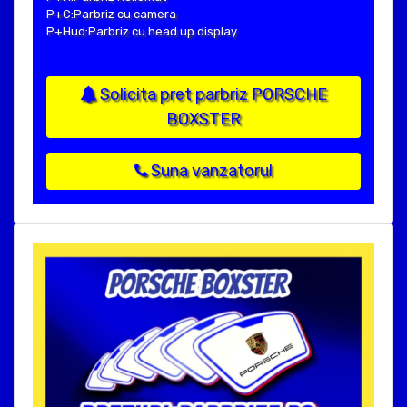
P+C:Parbriz cu camera
P+Hud:Parbriz cu head up display
Solicita pret parbriz PORSCHE
BOXSTER
Suna vanzatorul