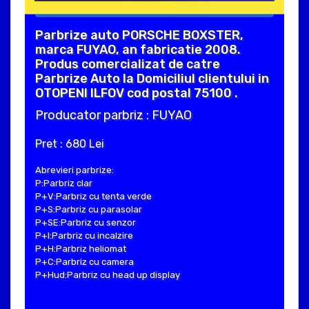
Parbrize auto PORSCHE BOXSTER,
marca FUYAO, an fabricatie 2008.
Produs comercializat de catre
Parbrize Auto la Domiciliul clientului in
OTOPENI ILFOV cod postal 75100 .
Producator parbriz : FUYAO
Pret : 680 Lei
Abrevieri parbrize:
P:Parbriz clar
P+V:Parbriz cu tenta verde
P+S:Parbriz cu parasolar
P+SE:Parbriz cu senzor
P+I:Parbriz cu incalzire
P+H:Parbriz heliomat
P+C:Parbriz cu camera
P+Hud:Parbriz cu head up display