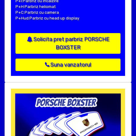
P+I:Parbriz cu incalzire
P+H:Parbriz heliomat
P+C:Parbriz cu camera
P+Hud:Parbriz cu head up display
Solicita pret parbriz PORSCHE
BOXSTER
Suna vanzatorul