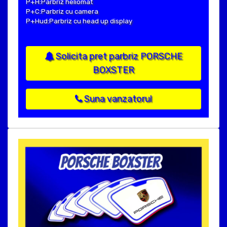
P+H:Parbriz heliomat
P+C:Parbriz cu camera
P+Hud:Parbriz cu head up display
Solicita pret parbriz PORSCHE
BOXSTER
Suna vanzatorul