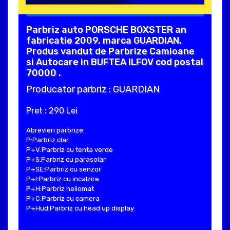
Parbriz auto PORSCHE BOXSTER an
fabricatie 2009, marca GUARDIAN.
Produs vandut de Parbrize Camioane
si Autocare in BUFTEA ILFOV cod postal
70000 .
Producator parbriz : GUARDIAN
Pret : 290 Lei
Abrevieri parbrize:
P:Parbriz clar
P+V:Parbriz cu tenta verde
P+S:Parbriz cu parasolar
P+SE:Parbriz cu senzor
P+I:Parbriz cu incalzire
P+H:Parbriz heliomat
P+C:Parbriz cu camera
P+Hud:Parbriz cu head up display