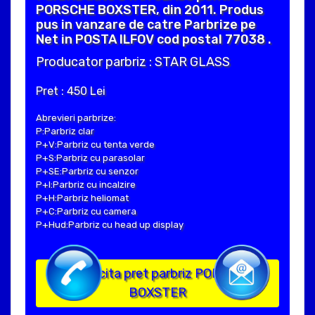
PORSCHE BOXSTER, din 2011. Produs
pus in vanzare de catre Parbrize pe
Net in POSTA ILFOV cod postal 77038 .
Producator parbriz : STAR GLASS
Pret : 450 Lei
Abrevieri parbrize:
P:Parbriz clar
P+V:Parbriz cu tenta verde
P+S:Parbriz cu parasolar
P+SE:Parbriz cu senzor
P+I:Parbriz cu incalzire
P+H:Parbriz heliomat
P+C:Parbriz cu camera
P+Hud:Parbriz cu head up display
Solicita pret parbriz PORSCHE
BOXSTER