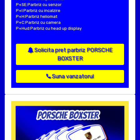
P+SE:Parbriz cu senzor
P+I:Parbriz cu incalzire
P+H:Parbriz heliomat
P+C:Parbriz cu camera
P+Hud:Parbriz cu head up display
Solicita pret parbriz PORSCHE
BOXSTER
Suna vanzatorul