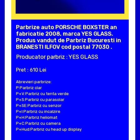
Parbrize auto PORSCHE BOXSTER an
fabricatie 2008, marca YES GLASS.
Produs vandut de Parbriz Bucuresti in
BRANESTI ILFOV cod postal 77030 .
Producator parbriz : YES GLASS
Pret : 610 Lei
Abrevieri parbrize:
P:Parbriz clar
P+V:Parbriz cu tenta verde
P+S:Parbriz cu parasolar
P+SE:Parbriz cu senzor
P+I:Parbriz cu incalzire
P+H:Parbriz heliomat
P+C:Parbriz cu camera
P+Hud:Parbriz cu head up display