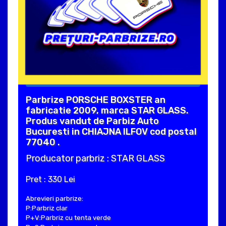
Parbrize PORSCHE BOXSTER an
fabricatie 2009, marca STAR GLASS.
Produs vandut de Parbiz Auto
Bucuresti in CHIAJNA ILFOV cod postal
77040 .
Producator parbriz : STAR GLASS
Pret : 330 Lei
Abrevieri parbrize:
P:Parbriz clar
P+V:Parbriz cu tenta verde