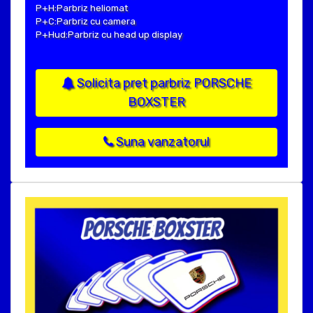
P+H:Parbriz heliomat
P+C:Parbriz cu camera
P+Hud:Parbriz cu head up display
Solicita pret parbriz PORSCHE
BOXSTER
Suna vanzatorul