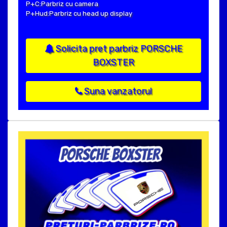
P+C:Parbriz cu camera
P+Hud:Parbriz cu head up display
Solicita pret parbriz PORSCHE
BOXSTER
Suna vanzatorul