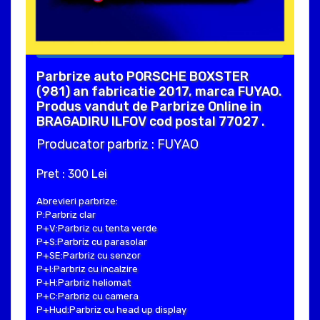
Parbrize auto PORSCHE BOXSTER
(981) an fabricatie 2017, marca FUYAO.
Produs vandut de Parbrize Online in
BRAGADIRU ILFOV cod postal 77027 .
Producator parbriz : FUYAO
Pret : 300 Lei
Abrevieri parbrize:
P:Parbriz clar
P+V:Parbriz cu tenta verde
P+S:Parbriz cu parasolar
P+SE:Parbriz cu senzor
P+I:Parbriz cu incalzire
P+H:Parbriz heliomat
P+C:Parbriz cu camera
P+Hud:Parbriz cu head up display