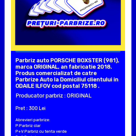
Parbriz auto PORSCHE BOXSTER (981),
marca ORIGINAL, an fabricatie 2018.
Produs comercializat de catre
Parbrize Auto la Domiciliul clientului in
ODAILE ILFOV cod postal 75118 .
Producator parbriz : ORIGINAL
Pret : 300 Lei
Abrevieri parbrize:
P:Parbriz clar
P+V:Parbriz cu tenta verde