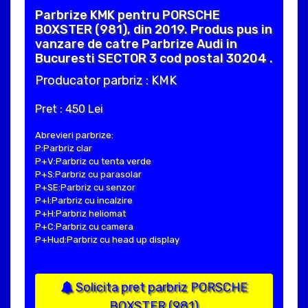
Parbrize KMK pentru PORSCHE
BOXSTER (981), din 2019. Produs pus in
vanzare de catre Parbrize Audi in
Bucuresti SECTOR 3 cod postal 30204 .
Producator parbriz : KMK
Pret : 450 Lei
Abrevieri parbrize:
P:Parbriz clar
P+V:Parbriz cu tenta verde
P+S:Parbriz cu parasolar
P+SE:Parbriz cu senzor
P+I:Parbriz cu incalzire
P+H:Parbriz heliomat
P+C:Parbriz cu camera
P+Hud:Parbriz cu head up display
Solicita pret parbriz PORSCHE
BOXSTER (981)