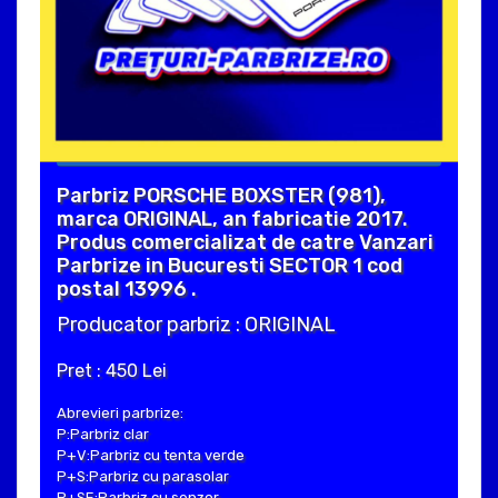
Parbriz PORSCHE BOXSTER (981),
marca ORIGINAL, an fabricatie 2017.
Produs comercializat de catre Vanzari
Parbrize in Bucuresti SECTOR 1 cod
postal 13996 .
Producator parbriz : ORIGINAL
Pret : 450 Lei
Abrevieri parbrize:
P:Parbriz clar
P+V:Parbriz cu tenta verde
P+S:Parbriz cu parasolar
P+SE:Parbriz cu senzor