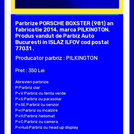
Parbrize PORSCHE BOXSTER (981) an
fabricatie 2014, marca PILKINGTON.
Produs vandut de Parbiz Auto
Bucuresti in ISLAZ ILFOV cod postal
77031 .
Producator parbriz : PILKINGTON
Pret : 350 Lei
Abrevieri parbrize:
P:Parbriz clar
P+V:Parbriz cu tenta verde
P+S:Parbriz cu parasolar
P+SE:Parbriz cu senzor
P+I:Parbriz cu incalzire
P+H:Parbriz heliomat
P+C:Parbriz cu camera
P+Hud:Parbriz cu head up display