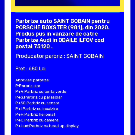
Parbrize auto SAINT GOBAIN pentru
PORSCHE BOXSTER (981), din 2020.
Produs pus in vanzare de catre
Parbrize Audi in ODAILE ILFOV cod
postal 75120 .
Producator parbriz : SAINT GOBAIN
Pret : 680 Lei
Abrevieri parbrize:
P:Parbriz clar
P+V:Parbriz cu tenta verde
P+S:Parbriz cu parasolar
P+SE:Parbriz cu senzor
P+I:Parbriz cu incalzire
P+H:Parbriz heliomat
P+C:Parbriz cu camera
P+Hud:Parbriz cu head up display