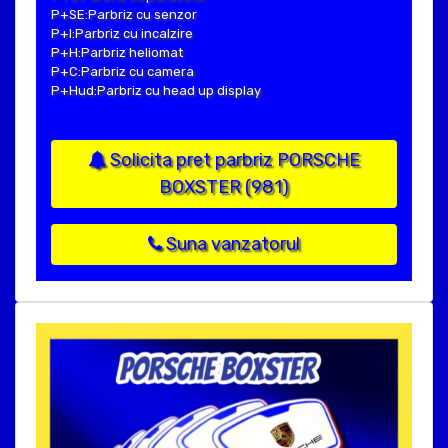
P+SE:Parbriz cu senzor
P+I:Parbriz cu incalzire
P+H:Parbriz heliomat
P+C:Parbriz cu camera
P+Hud:Parbriz cu head up display
Solicita pret parbriz PORSCHE
BOXSTER (981)
Suna vanzatorul