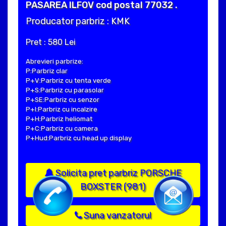
PASAREA ILFOV cod postal 77032 .
Producator parbriz : KMK
Pret : 580 Lei
Abrevieri parbrize:
P:Parbriz clar
P+V:Parbriz cu tenta verde
P+S:Parbriz cu parasolar
P+SE:Parbriz cu senzor
P+I:Parbriz cu incalzire
P+H:Parbriz heliomat
P+C:Parbriz cu camera
P+Hud:Parbriz cu head up display
Solicita pret parbriz PORSCHE
BOXSTER (981)
Suna vanzatorul