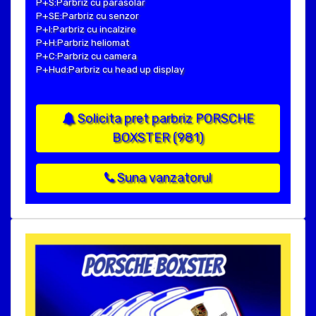
P+S:Parbriz cu parasolar
P+SE:Parbriz cu senzor
P+I:Parbriz cu incalzire
P+H:Parbriz heliomat
P+C:Parbriz cu camera
P+Hud:Parbriz cu head up display
Solicita pret parbriz PORSCHE
BOXSTER (981)
Suna vanzatorul