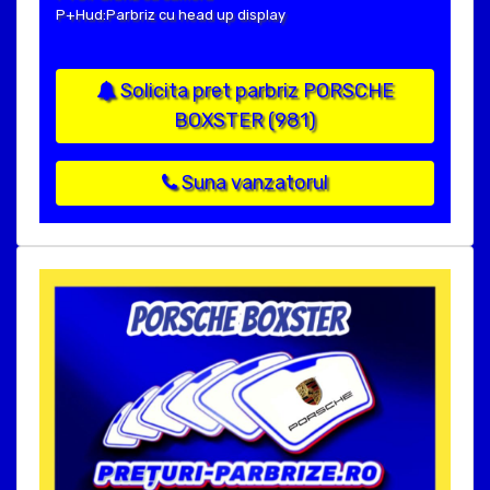
P+Hud:Parbriz cu head up display
Solicita pret parbriz PORSCHE
BOXSTER (981)
Suna vanzatorul