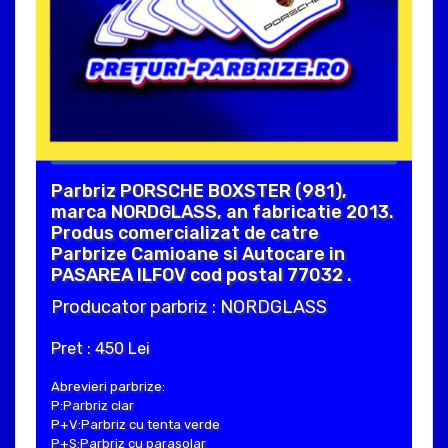
Parbriz PORSCHE BOXSTER (981),
marca NORDGLASS, an fabricatie 2013.
Produs comercializat de catre
Parbrize Camioane si Autocare in
PASAREA ILFOV cod postal 77032 .
Producator parbriz : NORDGLASS
Pret : 450 Lei
Abrevieri parbrize:
P:Parbriz clar
P+V:Parbriz cu tenta verde
P+S:Parbriz cu parasolar