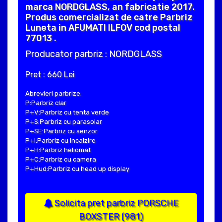
marca NORDGLASS, an fabricatie 2017.
Produs comercializat de catre Parbriz
Luneta in AFUMATI ILFOV cod postal
77013 .
Producator parbriz : NORDGLASS
Pret : 660 Lei
Abrevieri parbrize:
P:Parbriz clar
P+V:Parbriz cu tenta verde
P+S:Parbriz cu parasolar
P+SE:Parbriz cu senzor
P+I:Parbriz cu incalzire
P+H:Parbriz heliomat
P+C:Parbriz cu camera
P+Hud:Parbriz cu head up display
Solicita pret parbriz PORSCHE
BOXSTER (981)