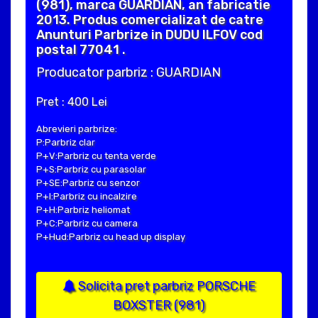
(981), marca GUARDIAN, an fabricatie
2013. Produs comercializat de catre
Anunturi Parbrize in DUDU ILFOV cod
postal 77041 .
Producator parbriz : GUARDIAN
Pret : 400 Lei
Abrevieri parbrize:
P:Parbriz clar
P+V:Parbriz cu tenta verde
P+S:Parbriz cu parasolar
P+SE:Parbriz cu senzor
P+I:Parbriz cu incalzire
P+H:Parbriz heliomat
P+C:Parbriz cu camera
P+Hud:Parbriz cu head up display
Solicita pret parbriz PORSCHE
BOXSTER (981)