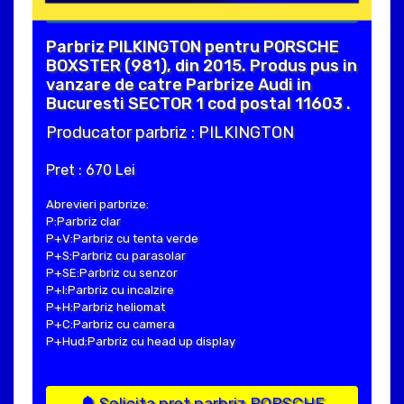
Parbriz PILKINGTON pentru PORSCHE
BOXSTER (981), din 2015. Produs pus in
vanzare de catre Parbrize Audi in
Bucuresti SECTOR 1 cod postal 11603 .
Producator parbriz : PILKINGTON
Pret : 670 Lei
Abrevieri parbrize:
P:Parbriz clar
P+V:Parbriz cu tenta verde
P+S:Parbriz cu parasolar
P+SE:Parbriz cu senzor
P+I:Parbriz cu incalzire
P+H:Parbriz heliomat
P+C:Parbriz cu camera
P+Hud:Parbriz cu head up display