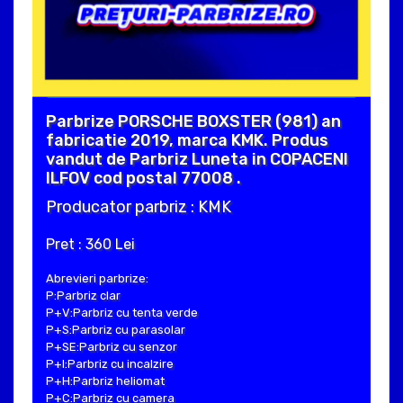
Parbrize PORSCHE BOXSTER (981) an
fabricatie 2019, marca KMK. Produs
vandut de Parbriz Luneta in COPACENI
ILFOV cod postal 77008 .
Producator parbriz : KMK
Pret : 360 Lei
Abrevieri parbrize:
P:Parbriz clar
P+V:Parbriz cu tenta verde
P+S:Parbriz cu parasolar
P+SE:Parbriz cu senzor
P+I:Parbriz cu incalzire
P+H:Parbriz heliomat
P+C:Parbriz cu camera