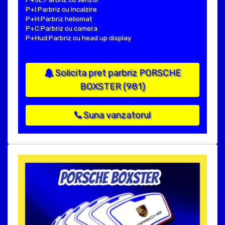
P+I:Parbriz cu incalzire
P+H:Parbriz heliomat
P+C:Parbriz cu camera
P+Hud:Parbriz cu head up display
Solicita pret parbriz PORSCHE
BOXSTER (981)
Suna vanzatorul