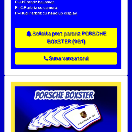
P+H:Parbriz heliomat
P+C:Parbriz cu camera
P+Hud:Parbriz cu head up display
Solicita pret parbriz PORSCHE
BOXSTER (981)
Suna vanzatorul