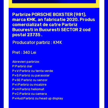
Parbrize PORSCHE BOXSTER (981),
marca KMK, an fabricatie 2020. Produs
comercializat de catre Parbriz
Bucuresti in Bucuresti SECTOR 2 cod
postal 23735 .
Producator parbriz : KMK
Pret : 340 Lei
Abrevieri parbrize:
P:Parbriz clar
P+V:Parbriz cu tenta verde
P+S:Parbriz cu parasolar
P+SE:Parbriz cu senzor
P+I:Parbriz cu incalzire
P+H:Parbriz heliomat
P+C:Parbriz cu camera
P+Hud:Parbriz cu head up display