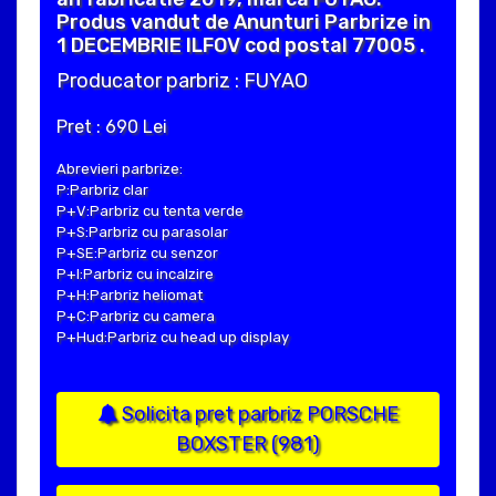
Produs vandut de Anunturi Parbrize in
1 DECEMBRIE ILFOV cod postal 77005 .
Producator parbriz : FUYAO
Pret : 690 Lei
Abrevieri parbrize:
P:Parbriz clar
P+V:Parbriz cu tenta verde
P+S:Parbriz cu parasolar
P+SE:Parbriz cu senzor
P+I:Parbriz cu incalzire
P+H:Parbriz heliomat
P+C:Parbriz cu camera
P+Hud:Parbriz cu head up display
Solicita pret parbriz PORSCHE
BOXSTER (981)