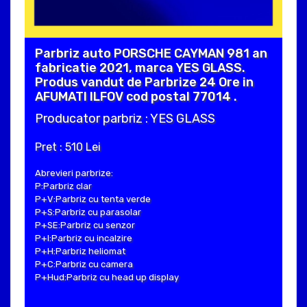
Parbriz auto PORSCHE CAYMAN 981 an
fabricatie 2021, marca YES GLASS.
Produs vandut de Parbrize 24 Ore in
AFUMATI ILFOV cod postal 77014 .
Producator parbriz : YES GLASS
Pret : 510 Lei
Abrevieri parbrize:
P:Parbriz clar
P+V:Parbriz cu tenta verde
P+S:Parbriz cu parasolar
P+SE:Parbriz cu senzor
P+I:Parbriz cu incalzire
P+H:Parbriz heliomat
P+C:Parbriz cu camera
P+Hud:Parbriz cu head up display