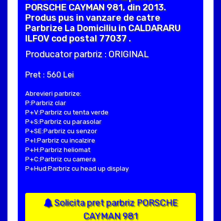
PORSCHE CAYMAN 981, din 2013.
Produs pus in vanzare de catre
Parbrize La Domiciliu in CALDARARU
ILFOV cod postal 77037 .
Producator parbriz : ORIGINAL
Pret : 560 Lei
Abrevieri parbrize:
P:Parbriz clar
P+V:Parbriz cu tenta verde
P+S:Parbriz cu parasolar
P+SE:Parbriz cu senzor
P+I:Parbriz cu incalzire
P+H:Parbriz heliomat
P+C:Parbriz cu camera
P+Hud:Parbriz cu head up display
Solicita pret parbriz PORSCHE
CAYMAN 981