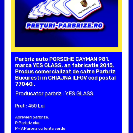
Parbriz auto PORSCHE CAYMAN 981,
marca YES GLASS, an fabricatie 2015.
Produs comercializat de catre Parbriz
Bucuresti in CHIAJNA ILFOV cod postal
77040 .
Producator parbriz : YES GLASS
Pret : 450 Lei
Abrevieri parbrize:
P:Parbriz clar
P+V:Parbriz cu tenta verde