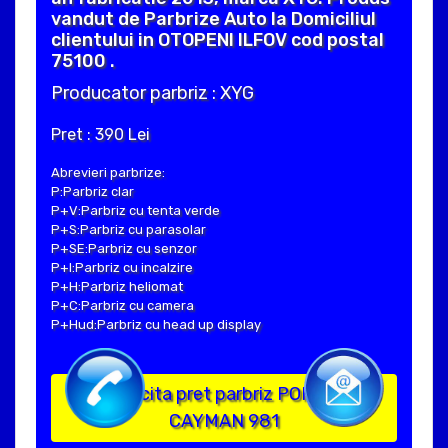
vandut de Parbrize Auto la Domiciliul
clientului in OTOPENI ILFOV cod postal
75100 .
Producator parbriz : XYG
Pret : 390 Lei
Abrevieri parbrize:
P:Parbriz clar
P+V:Parbriz cu tenta verde
P+S:Parbriz cu parasolar
P+SE:Parbriz cu senzor
P+I:Parbriz cu incalzire
P+H:Parbriz heliomat
P+C:Parbriz cu camera
P+Hud:Parbriz cu head up display
Solicita pret parbriz PORSCHE
CAYMAN 981