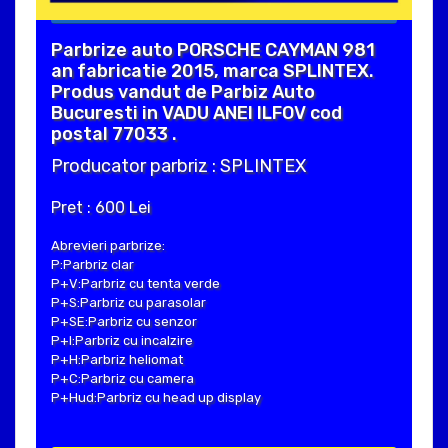
Parbrize auto PORSCHE CAYMAN 981
an fabricatie 2015, marca SPLINTEX.
Produs vandut de Parbiz Auto
Bucuresti in VADU ANEI ILFOV cod
postal 77033 .
Producator parbriz : SPLINTEX
Pret : 600 Lei
Abrevieri parbrize:
P:Parbriz clar
P+V:Parbriz cu tenta verde
P+S:Parbriz cu parasolar
P+SE:Parbriz cu senzor
P+I:Parbriz cu incalzire
P+H:Parbriz heliomat
P+C:Parbriz cu camera
P+Hud:Parbriz cu head up display