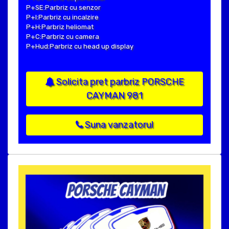
P+SE:Parbriz cu senzor
P+I:Parbriz cu incalzire
P+H:Parbriz heliomat
P+C:Parbriz cu camera
P+Hud:Parbriz cu head up display
Solicita pret parbriz PORSCHE
CAYMAN 981
Suna vanzatorul