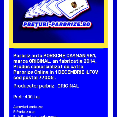
Parbriz auto PORSCHE CAYMAN 981,
marca ORIGINAL, an fabricatie 2014.
Produs comercializat de catre
Parbrize Online in 1 DECEMBRIE ILFOV
cod postal 77005 .
Producator parbriz : ORIGINAL
Pret : 400 Lei
Abrevieri parbrize:
P:Parbriz clar
P+V:Parbriz cu tenta verde