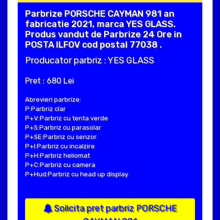
Parbrize PORSCHE CAYMAN 981 an
fabricatie 2021, marca YES GLASS.
Produs vandut de Parbrize 24 Ore in
POSTA ILFOV cod postal 77038 .
Producator parbriz : YES GLASS
Pret : 680 Lei
Abrevieri parbrize:
P:Parbriz clar
P+V:Parbriz cu tenta verde
P+S:Parbriz cu parasolar
P+SE:Parbriz cu senzor
P+I:Parbriz cu incalzire
P+H:Parbriz heliomat
P+C:Parbriz cu camera
P+Hud:Parbriz cu head up display
Solicita pret parbriz PORSCHE