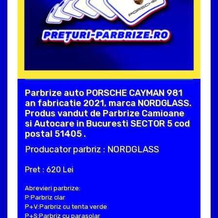
Parbrize auto PORSCHE CAYMAN 981
an fabricatie 2021, marca NORDGLASS.
Produs vandut de Parbrize Camioane
si Autocare in Bucuresti SECTOR 5 cod
postal 51405 .
Producator parbriz : NORDGLASS
Pret : 620 Lei
Abrevieri parbrize:
P:Parbriz clar
P+V:Parbriz cu tenta verde
P+S:Parbriz cu parasolar