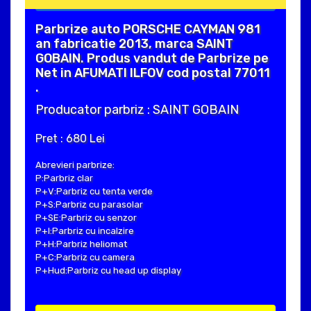
Parbrize auto PORSCHE CAYMAN 981
an fabricatie 2013, marca SAINT
GOBAIN. Produs vandut de Parbrize pe
Net in AFUMATI ILFOV cod postal 77011
.
Producator parbriz : SAINT GOBAIN
Pret : 680 Lei
Abrevieri parbrize:
P:Parbriz clar
P+V:Parbriz cu tenta verde
P+S:Parbriz cu parasolar
P+SE:Parbriz cu senzor
P+I:Parbriz cu incalzire
P+H:Parbriz heliomat
P+C:Parbriz cu camera
P+Hud:Parbriz cu head up display