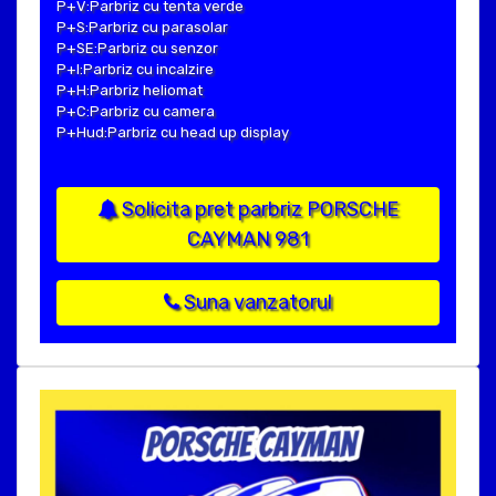
P+V:Parbriz cu tenta verde
P+S:Parbriz cu parasolar
P+SE:Parbriz cu senzor
P+I:Parbriz cu incalzire
P+H:Parbriz heliomat
P+C:Parbriz cu camera
P+Hud:Parbriz cu head up display
Solicita pret parbriz PORSCHE
CAYMAN 981
Suna vanzatorul