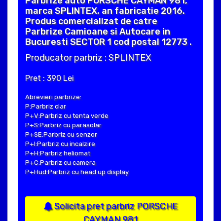
Parbrize auto PORSCHE CAYMAN 981,
marca SPLINTEX, an fabricatie 2016.
Produs comercializat de catre
Parbrize Camioane si Autocare in
Bucuresti SECTOR 1 cod postal 12773 .
Producator parbriz : SPLINTEX
Pret : 390 Lei
Abrevieri parbrize:
P:Parbriz clar
P+V:Parbriz cu tenta verde
P+S:Parbriz cu parasolar
P+SE:Parbriz cu senzor
P+I:Parbriz cu incalzire
P+H:Parbriz heliomat
P+C:Parbriz cu camera
P+Hud:Parbriz cu head up display
Solicita pret parbriz PORSCHE
CAYMAN 981