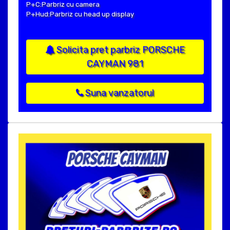
P+C:Parbriz cu camera
P+Hud:Parbriz cu head up display
Solicita pret parbriz PORSCHE
CAYMAN 981
Suna vanzatorul