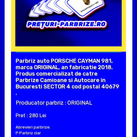
Parbriz auto PORSCHE CAYMAN 981,
marca ORIGINAL, an fabricatie 2018.
Produs comercializat de catre
Parbrize Camioane si Autocare in
Bucuresti SECTOR 4 cod postal 40679
.
Producator parbriz : ORIGINAL
Pret : 280 Lei
Abrevieri parbrize:
P:Parbriz clar