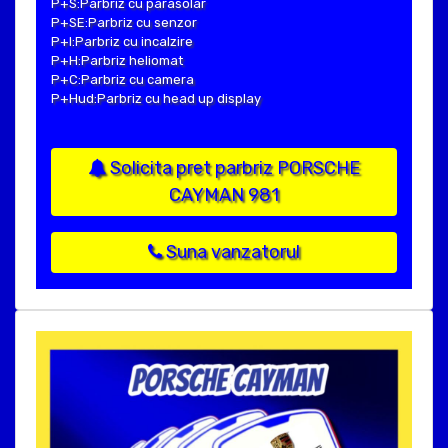
P+S:Parbriz cu parasolar
P+SE:Parbriz cu senzor
P+I:Parbriz cu incalzire
P+H:Parbriz heliomat
P+C:Parbriz cu camera
P+Hud:Parbriz cu head up display
Solicita pret parbriz PORSCHE
CAYMAN 981
Suna vanzatorul