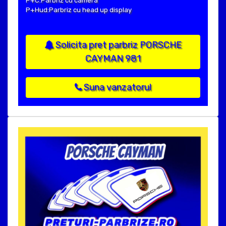
P+C:Parbriz cu camera
P+Hud:Parbriz cu head up display
Solicita pret parbriz PORSCHE
CAYMAN 981
Suna vanzatorul