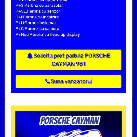
P+S:Parbriz cu parasolar
P+SE:Parbriz cu senzor
P+I:Parbriz cu incalzire
P+H:Parbriz heliomat
P+C:Parbriz cu camera
P+Hud:Parbriz cu head up display
Solicita pret parbriz PORSCHE
CAYMAN 981
Suna vanzatorul