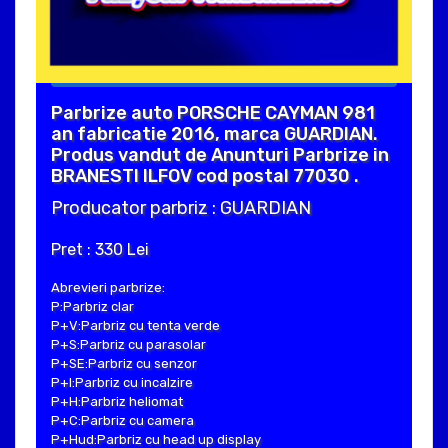
Parbrize auto PORSCHE CAYMAN 981
an fabricatie 2016, marca GUARDIAN.
Produs vandut de Anunturi Parbrize in
BRANESTI ILFOV cod postal 77030 .
Producator parbriz : GUARDIAN
Pret : 330 Lei
Abrevieri parbrize:
P:Parbriz clar
P+V:Parbriz cu tenta verde
P+S:Parbriz cu parasolar
P+SE:Parbriz cu senzor
P+I:Parbriz cu incalzire
P+H:Parbriz heliomat
P+C:Parbriz cu camera
P+Hud:Parbriz cu head up display