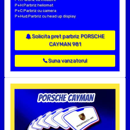
P+H:Parbriz heliomat
P+C:Parbriz cu camera
P+Hud:Parbriz cu head up display
Solicita pret parbriz PORSCHE
CAYMAN 981
Suna vanzatorul