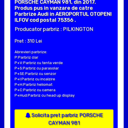
PORSCHE CAYMAN 981, din 2017.
Produs pus in vanzare de catre
Parbrize Audi in AEROPORTUL OTOPENI
ILFOV cod postal 75356 .
Producator parbriz : PILKINGTON
Pret : 310 Lei
Abrevieri parbrize:
P:Parbriz clar
P+V:Parbriz cu tenta verde
P+S:Parbriz cu parasolar
P+SE:Parbriz cu senzor
P+I:Parbriz cu incalzire
P+H:Parbriz heliomat
P+C:Parbriz cu camera
P+Hud:Parbriz cu head up display
Solicita pret parbriz PORSCHE
CAYMAN 981