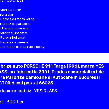
t : 590 Lei
vieri parbrize:
rbriz clar
Parbriz cu tenta verde
Parbriz cu parasolar
:Parbriz cu senzor
Parbriz cu incalzire
Parbriz heliomat
Parbriz cu camera
d:Parbriz cu head up display
rbrize auto PORSCHE 911 Targa (996), marca YES
SS, an fabricatie 2001. Produs comercializat de
re Parbrize Camioane si Autocare in Bucuresti
CTOR 6 cod postal 66023 .
ducator parbriz : YES GLASS
t : 300 Lei