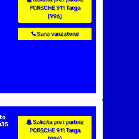
PORSCHE 911 Targa
(996)
Suna vanzatorul
to
Solicita pret parbriz
7035
PORSCHE 911 Targa
(996)