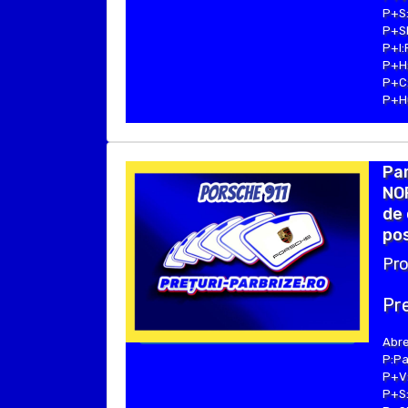
P+S:
P+SE
P+I:
P+H:
P+C:
P+Hu
Pa
NO
de 
pos
Pro
Pre
Abre
P:Pa
P+V:
P+S: