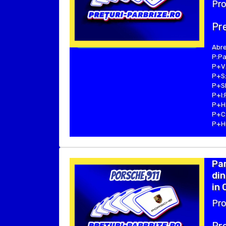
Pro
Pre
Abre
P:Pa
P+V:
P+S:
P+SE
P+I:
P+H:
P+C:
P+Hu
Pa
din
in 
Pro