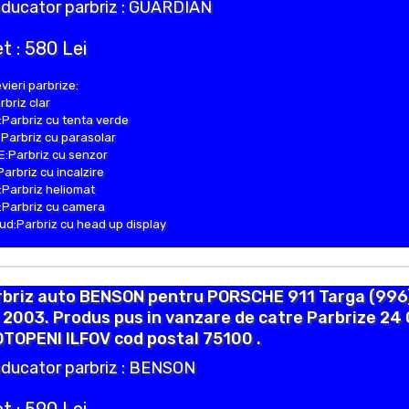
ducator parbriz : GUARDIAN
t : 580 Lei
vieri parbrize:
rbriz clar
Parbriz cu tenta verde
Parbriz cu parasolar
:Parbriz cu senzor
Parbriz cu incalzire
Parbriz heliomat
Parbriz cu camera
d:Parbriz cu head up display
rbriz auto BENSON pentru PORSCHE 911 Targa (996
 2003. Produs pus in vanzare de catre Parbrize 24
OTOPENI ILFOV cod postal 75100 .
ducator parbriz : BENSON