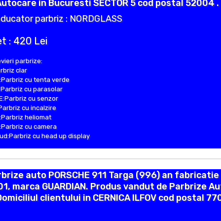
Autocare in Bucuresti SECTOR 5 cod postal 52004 .
ducator parbriz : NORDGLASS
t : 420 Lei
vieri parbrize:
rbriz clar
Parbriz cu tenta verde
Parbriz cu parasolar
:Parbriz cu senzor
Parbriz cu incalzire
Parbriz heliomat
Parbriz cu camera
d:Parbriz cu head up display
brize auto PORSCHE 911 Targa (996) an fabricatie
01, marca GUARDIAN. Produs vandut de Parbrize Au
Domiciliul clientului in CERNICA ILFOV cod postal 7