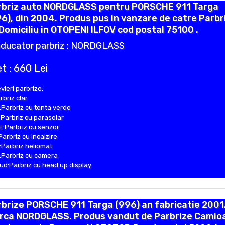
rbriz auto NORDGLASS pentru PORSCHE 911 Targa
6), din 2004. Produs pus in vanzare de catre Parbr
Domiciliu in OTOPENI ILFOV cod postal 75100 .
ducator parbriz : NORDGLASS
t : 660 Lei
vieri parbrize:
rbriz clar
Parbriz cu tenta verde
Parbriz cu parasolar
:Parbriz cu senzor
Parbriz cu incalzire
Parbriz heliomat
Parbriz cu camera
d:Parbriz cu head up display
brize PORSCHE 911 Targa (996) an fabricatie 2001
rca NORDGLASS. Produs vandut de Parbrize Camio