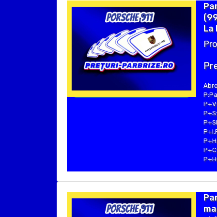
Pa
(99
La 
Pro
Pre
Abre
P:Pa
P+V:
P+S:
P+SE
P+I:
P+H:
P+C:
P+Hu
Par
ma