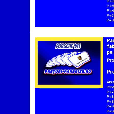
P+SE
P+I:
P+H:
P+C:
P+Hu
Pa
fab
pe 
Pro
Pre
Abre
P:Pa
P+V:
P+S:
P+SE
P+I:
P+H: