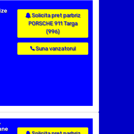
ize
Solicita pret parbriz
PORSCHE 911 Targa
(996)
Suna vanzatorul
,
ane
Solicita pret parbriz