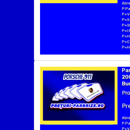
Abre
P:Pa
P+V:
P+S:
P+SE
P+I:
P+H:
P+C:
P+Hu
Par
20
Buc
Pro
Pre
Abre
P:Pa
P+V: