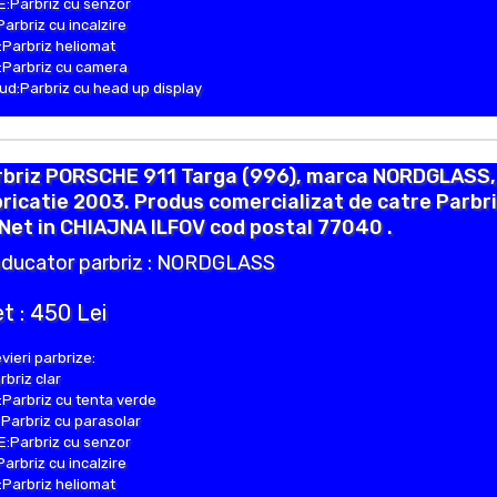
:Parbriz cu senzor
Parbriz cu incalzire
Parbriz heliomat
Parbriz cu camera
d:Parbriz cu head up display
rbriz PORSCHE 911 Targa (996), marca NORDGLASS,
ricatie 2003. Produs comercializat de catre Parbr
Net in CHIAJNA ILFOV cod postal 77040 .
ducator parbriz : NORDGLASS
t : 450 Lei
vieri parbrize:
rbriz clar
Parbriz cu tenta verde
Parbriz cu parasolar
:Parbriz cu senzor
Parbriz cu incalzire
Parbriz heliomat