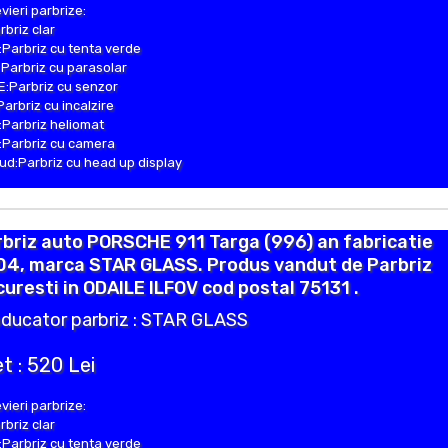
vieri parbrize:
rbriz clar
Parbriz cu tenta verde
Parbriz cu parasolar
:Parbriz cu senzor
Parbriz cu incalzire
Parbriz heliomat
Parbriz cu camera
d:Parbriz cu head up display
briz auto PORSCHE 911 Targa (996) an fabricatie
04, marca STAR GLASS. Produs vandut de Parbriz
uresti in ODAILE ILFOV cod postal 75131 .
ducator parbriz : STAR GLASS
t : 520 Lei
vieri parbrize:
rbriz clar
Parbriz cu tenta verde