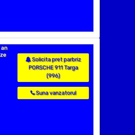
 an
ize
Solicita pret parbriz
PORSCHE 911 Targa
(996)
Suna vanzatorul