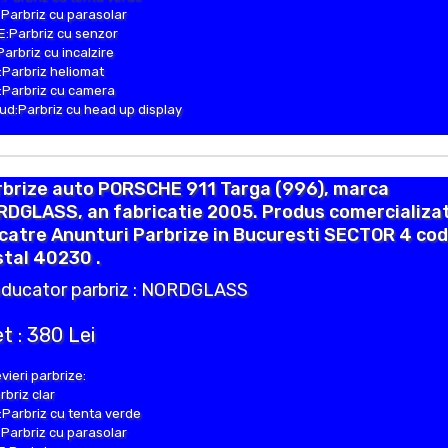
Parbriz cu parasolar
:Parbriz cu senzor
Parbriz cu incalzire
Parbriz heliomat
Parbriz cu camera
d:Parbriz cu head up display
rbrize auto PORSCHE 911 Targa (996), marca
RDGLASS, an fabricatie 2005. Produs comercializa
catre Anunturi Parbrize in Bucuresti SECTOR 4 cod
tal 40230 .
ducator parbriz : NORDGLASS
t : 380 Lei
vieri parbrize:
rbriz clar
Parbriz cu tenta verde
Parbriz cu parasolar