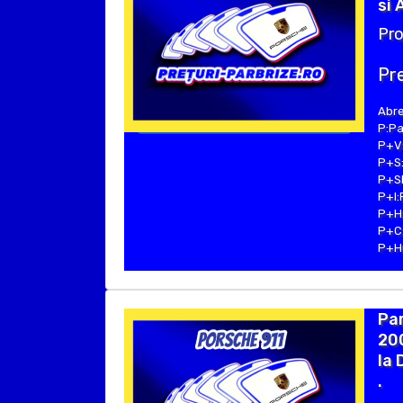
si 
Pro
Pre
Abre
P:Pa
P+V:
P+S:
P+SE
P+I:
P+H:
P+C:
P+Hu
Par
20
la 
.