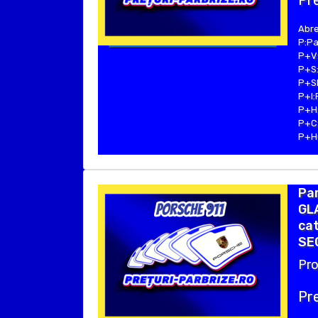
Pre
Abre
P:Pa
P+V:
P+S:
P+SE
P+I:
P+H:
P+C:
P+Hu
Pa
GLA
cat
SE
Pro
Pre