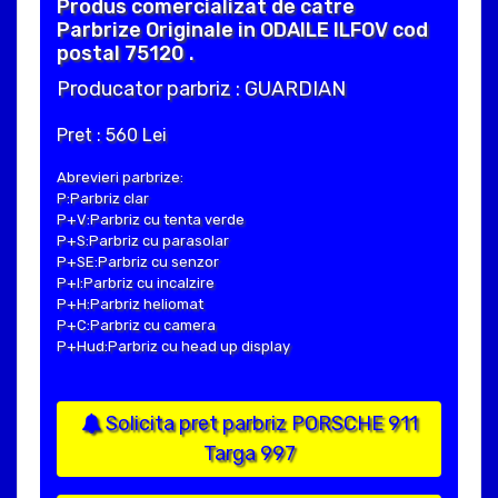
Produs comercializat de catre
Parbrize Originale in ODAILE ILFOV cod
postal 75120 .
Producator parbriz : GUARDIAN
Pret : 560 Lei
Abrevieri parbrize:
P:Parbriz clar
P+V:Parbriz cu tenta verde
P+S:Parbriz cu parasolar
P+SE:Parbriz cu senzor
P+I:Parbriz cu incalzire
P+H:Parbriz heliomat
P+C:Parbriz cu camera
P+Hud:Parbriz cu head up display
Solicita pret parbriz PORSCHE 911
Targa 997