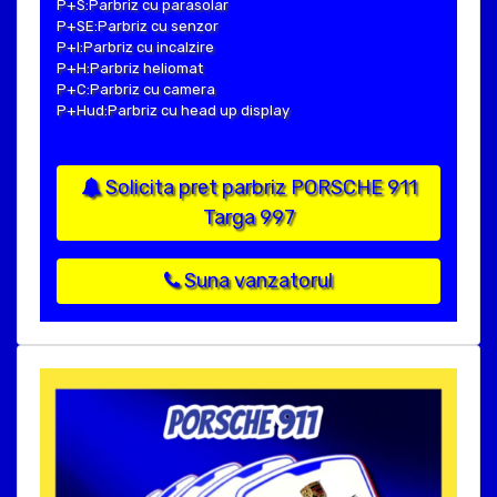
P+S:Parbriz cu parasolar
P+SE:Parbriz cu senzor
P+I:Parbriz cu incalzire
P+H:Parbriz heliomat
P+C:Parbriz cu camera
P+Hud:Parbriz cu head up display
Solicita pret parbriz PORSCHE 911
Targa 997
Suna vanzatorul