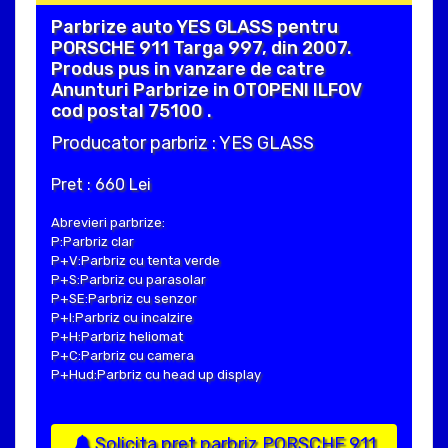
Parbrize auto YES GLASS pentru
PORSCHE 911 Targa 997, din 2007.
Produs pus in vanzare de catre
Anunturi Parbrize in OTOPENI ILFOV
cod postal 75100 .
Producator parbriz : YES GLASS
Pret : 660 Lei
Abrevieri parbrize:
P:Parbriz clar
P+V:Parbriz cu tenta verde
P+S:Parbriz cu parasolar
P+SE:Parbriz cu senzor
P+I:Parbriz cu incalzire
P+H:Parbriz heliomat
P+C:Parbriz cu camera
P+Hud:Parbriz cu head up display
Solicita pret parbriz PORSCHE 911