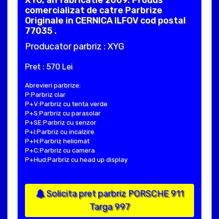
comercializat de catre Parbrize
Originale in CERNICA ILFOV cod postal
77035 .
Producator parbriz : XYG
Pret : 570 Lei
Abrevieri parbrize:
P:Parbriz clar
P+V:Parbriz cu tenta verde
P+S:Parbriz cu parasolar
P+SE:Parbriz cu senzor
P+I:Parbriz cu incalzire
P+H:Parbriz heliomat
P+C:Parbriz cu camera
P+Hud:Parbriz cu head up display
Solicita pret parbriz PORSCHE 911
Targa 997