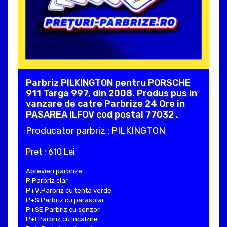
Parbriz PILKINGTON pentru PORSCHE
911 Targa 997, din 2008. Produs pus in
vanzare de catre Parbrize 24 Ore in
PASAREA ILFOV cod postal 77032 .
Producator parbriz : PILKINGTON
Pret : 610 Lei
Abrevieri parbrize:
P:Parbriz clar
P+V:Parbriz cu tenta verde
P+S:Parbriz cu parasolar
P+SE:Parbriz cu senzor
P+I:Parbriz cu incalzire