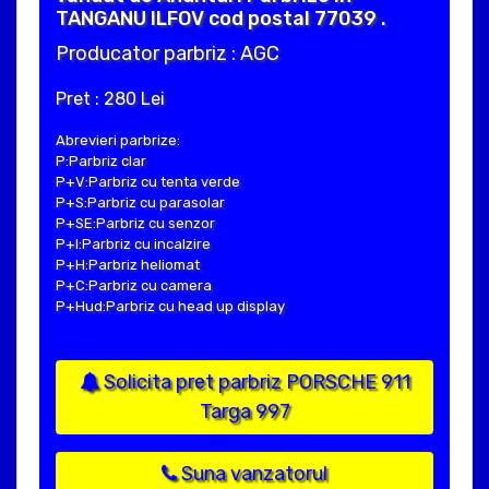
TANGANU ILFOV cod postal 77039 .
Producator parbriz : AGC
Pret : 280 Lei
Abrevieri parbrize:
P:Parbriz clar
P+V:Parbriz cu tenta verde
P+S:Parbriz cu parasolar
P+SE:Parbriz cu senzor
P+I:Parbriz cu incalzire
P+H:Parbriz heliomat
P+C:Parbriz cu camera
P+Hud:Parbriz cu head up display
Solicita pret parbriz PORSCHE 911
Targa 997
Suna vanzatorul