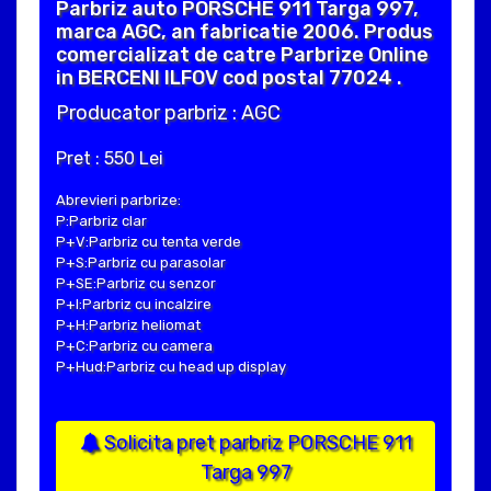
Parbriz auto PORSCHE 911 Targa 997,
marca AGC, an fabricatie 2006. Produs
comercializat de catre Parbrize Online
in BERCENI ILFOV cod postal 77024 .
Producator parbriz : AGC
Pret : 550 Lei
Abrevieri parbrize:
P:Parbriz clar
P+V:Parbriz cu tenta verde
P+S:Parbriz cu parasolar
P+SE:Parbriz cu senzor
P+I:Parbriz cu incalzire
P+H:Parbriz heliomat
P+C:Parbriz cu camera
P+Hud:Parbriz cu head up display
Solicita pret parbriz PORSCHE 911
Targa 997