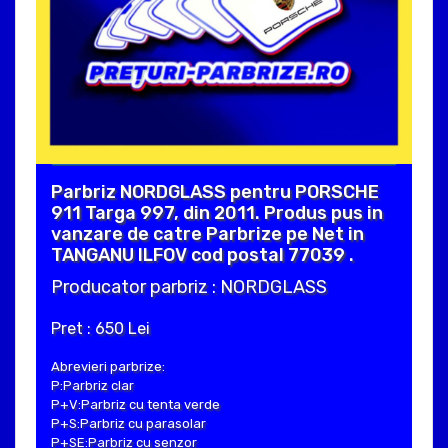
Parbriz NORDGLASS pentru PORSCHE
911 Targa 997, din 2011. Produs pus in
vanzare de catre Parbrize pe Net in
TANGANU ILFOV cod postal 77039 .
Producator parbriz : NORDGLASS
Pret : 650 Lei
Abrevieri parbrize:
P:Parbriz clar
P+V:Parbriz cu tenta verde
P+S:Parbriz cu parasolar
P+SE:Parbriz cu senzor