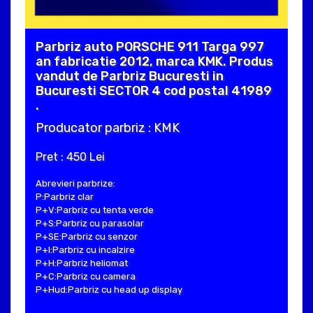
Parbriz auto PORSCHE 911 Targa 997
an fabricatie 2012, marca KMK. Produs
vandut de Parbriz Bucuresti in
Bucuresti SECTOR 4 cod postal 41989
.
Producator parbriz : KMK
Pret : 450 Lei
Abrevieri parbrize:
P:Parbriz clar
P+V:Parbriz cu tenta verde
P+S:Parbriz cu parasolar
P+SE:Parbriz cu senzor
P+I:Parbriz cu incalzire
P+H:Parbriz heliomat
P+C:Parbriz cu camera
P+Hud:Parbriz cu head up display