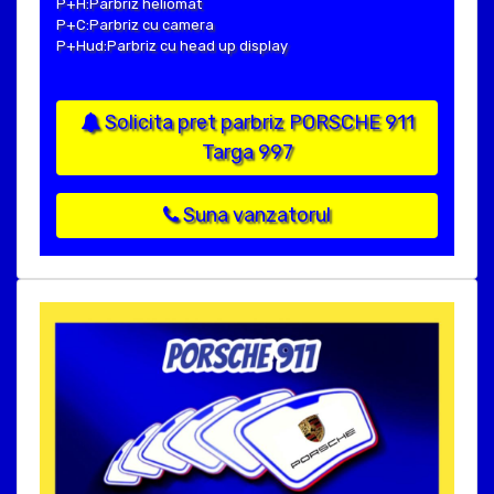
P+H:Parbriz heliomat
P+C:Parbriz cu camera
P+Hud:Parbriz cu head up display
Solicita pret parbriz PORSCHE 911
Targa 997
Suna vanzatorul