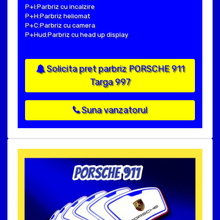
P+I:Parbriz cu incalzire
P+H:Parbriz heliomat
P+C:Parbriz cu camera
P+Hud:Parbriz cu head up display
Solicita pret parbriz PORSCHE 911
Targa 997
Suna vanzatorul