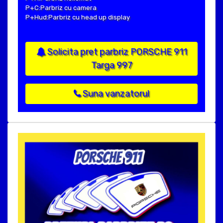
P+C:Parbriz cu camera
P+Hud:Parbriz cu head up display
Solicita pret parbriz PORSCHE 911
Targa 997
Suna vanzatorul