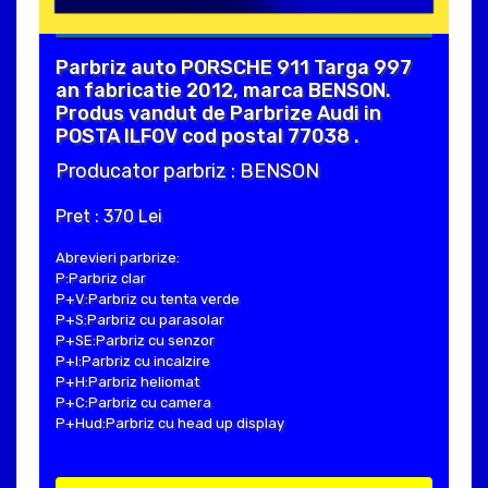
Parbriz auto PORSCHE 911 Targa 997
an fabricatie 2012, marca BENSON.
Produs vandut de Parbrize Audi in
POSTA ILFOV cod postal 77038 .
Producator parbriz : BENSON
Pret : 370 Lei
Abrevieri parbrize:
P:Parbriz clar
P+V:Parbriz cu tenta verde
P+S:Parbriz cu parasolar
P+SE:Parbriz cu senzor
P+I:Parbriz cu incalzire
P+H:Parbriz heliomat
P+C:Parbriz cu camera
P+Hud:Parbriz cu head up display