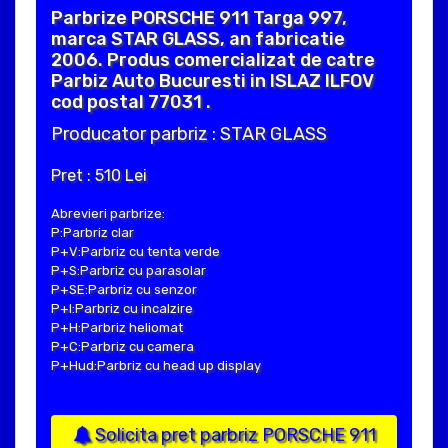
Parbrize PORSCHE 911 Targa 997,
marca STAR GLASS, an fabricatie
2006. Produs comercializat de catre
Parbiz Auto Bucuresti in ISLAZ ILFOV
cod postal 77031 .
Producator parbriz : STAR GLASS
Pret : 510 Lei
Abrevieri parbrize:
P:Parbriz clar
P+V:Parbriz cu tenta verde
P+S:Parbriz cu parasolar
P+SE:Parbriz cu senzor
P+I:Parbriz cu incalzire
P+H:Parbriz heliomat
P+C:Parbriz cu camera
P+Hud:Parbriz cu head up display
Solicita pret parbriz PORSCHE 911