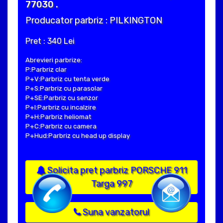
77030 .
Producator parbriz : PILKINGTON
Pret : 340 Lei
Abrevieri parbrize:
P:Parbriz clar
P+V:Parbriz cu tenta verde
P+S:Parbriz cu parasolar
P+SE:Parbriz cu senzor
P+I:Parbriz cu incalzire
P+H:Parbriz heliomat
P+C:Parbriz cu camera
P+Hud:Parbriz cu head up display
Solicita pret parbriz PORSCHE 911
Targa 997
Suna vanzatorul