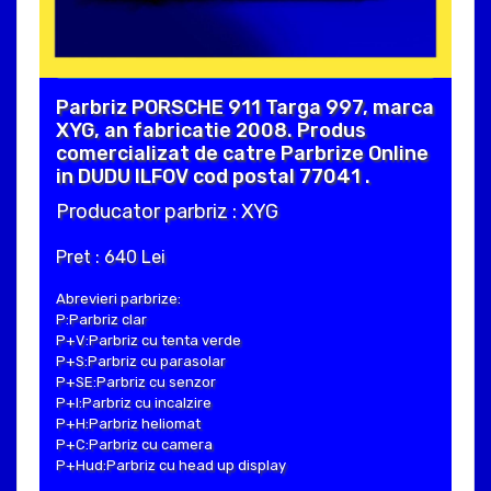
Parbriz PORSCHE 911 Targa 997, marca
XYG, an fabricatie 2008. Produs
comercializat de catre Parbrize Online
in DUDU ILFOV cod postal 77041 .
Producator parbriz : XYG
Pret : 640 Lei
Abrevieri parbrize:
P:Parbriz clar
P+V:Parbriz cu tenta verde
P+S:Parbriz cu parasolar
P+SE:Parbriz cu senzor
P+I:Parbriz cu incalzire
P+H:Parbriz heliomat
P+C:Parbriz cu camera
P+Hud:Parbriz cu head up display