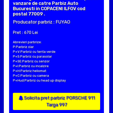
vanzare de catre Parbiz Auto
Bucuresti in COPACENI ILFOV cod
postal 77009 .
Producator parbriz : FUYAO
Pret : 670 Lei
Abrevieri parbrize:
P:Parbriz clar
P+V:Parbriz cu tenta verde
P+S:Parbriz cu parasolar
P+SE:Parbriz cu senzor
P+I:Parbriz cu incalzire
P+H:Parbriz heliomat
P+C:Parbriz cu camera
P+Hud:Parbriz cu head up display
Solicita pret parbriz PORSCHE 911
Targa 997