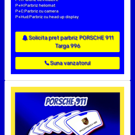
P+H:Parbriz heliomat
P+C:Parbriz cu camera
P+Hud:Parbriz cu head up display
Solicita pret parbriz PORSCHE 911
Targa 996
Suna vanzatorul