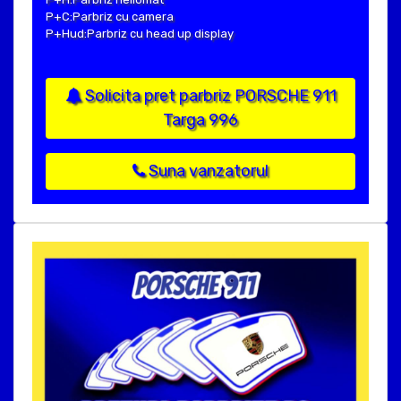
P+C:Parbriz cu camera
P+Hud:Parbriz cu head up display
Solicita pret parbriz PORSCHE 911
Targa 996
Suna vanzatorul