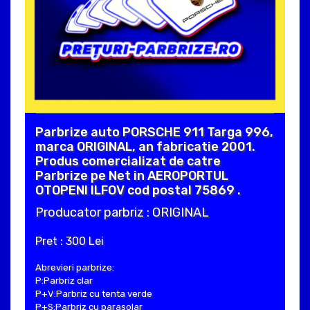
Parbrize auto PORSCHE 911 Targa 996,
marca ORIGINAL, an fabricatie 2001.
Produs comercializat de catre
Parbrize pe Net in AEROPORTUL
OTOPENI ILFOV cod postal 75869 .
Producator parbriz : ORIGINAL
Pret : 300 Lei
Abrevieri parbrize:
P:Parbriz clar
P+V:Parbriz cu tenta verde
P+S:Parbriz cu parasolar