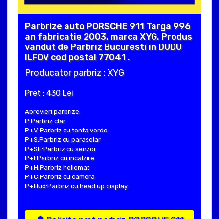
Parbrize auto PORSCHE 911 Targa 996
an fabricatie 2003, marca XYG. Produs
vandut de Parbriz Bucuresti in DUDU
ILFOV cod postal 77041 .
Producator parbriz : XYG
Pret : 430 Lei
Abrevieri parbrize:
P:Parbriz clar
P+V:Parbriz cu tenta verde
P+S:Parbriz cu parasolar
P+SE:Parbriz cu senzor
P+I:Parbriz cu incalzire
P+H:Parbriz heliomat
P+C:Parbriz cu camera
P+Hud:Parbriz cu head up display