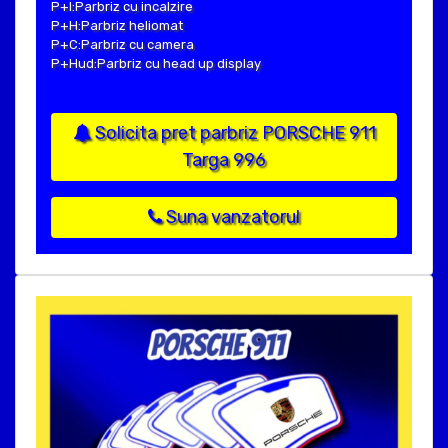
P+I:Parbriz cu incalzire
P+H:Parbriz heliomat
P+C:Parbriz cu camera
P+Hud:Parbriz cu head up display
Solicita pret parbriz PORSCHE 911
Targa 996
Suna vanzatorul