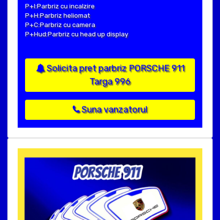
P+I:Parbriz cu incalzire
P+H:Parbriz heliomat
P+C:Parbriz cu camera
P+Hud:Parbriz cu head up display
Solicita pret parbriz PORSCHE 911
Targa 996
Suna vanzatorul