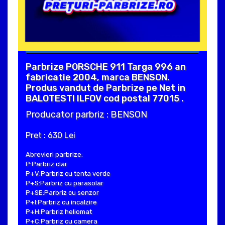
Parbrize PORSCHE 911 Targa 996 an
fabricatie 2004, marca BENSON.
Produs vandut de Parbrize pe Net in
BALOTESTI ILFOV cod postal 77015 .
Producator parbriz : BENSON
Pret : 630 Lei
Abrevieri parbrize:
P:Parbriz clar
P+V:Parbriz cu tenta verde
P+S:Parbriz cu parasolar
P+SE:Parbriz cu senzor
P+I:Parbriz cu incalzire
P+H:Parbriz heliomat
P+C:Parbriz cu camera