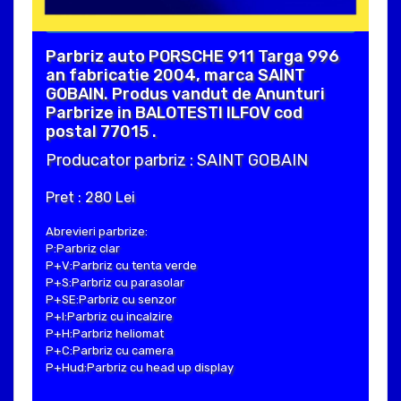
Parbriz auto PORSCHE 911 Targa 996
an fabricatie 2004, marca SAINT
GOBAIN. Produs vandut de Anunturi
Parbrize in BALOTESTI ILFOV cod
postal 77015 .
Producator parbriz : SAINT GOBAIN
Pret : 280 Lei
Abrevieri parbrize:
P:Parbriz clar
P+V:Parbriz cu tenta verde
P+S:Parbriz cu parasolar
P+SE:Parbriz cu senzor
P+I:Parbriz cu incalzire
P+H:Parbriz heliomat
P+C:Parbriz cu camera
P+Hud:Parbriz cu head up display