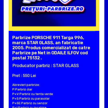
Parbrize PORSCHE 911 Targa 996,
marca STAR GLASS, an fabricatie
2005. Produs comercializat de catre
Parbrize pe Net in ODAILE ILFOV cod
postal 75132 .
Producator parbriz : STAR GLASS
Pret : 550 Lei
Abrevieri parbrize:
P:Parbriz clar
P+V:Parbriz cu tenta verde
P+S:Parbriz cu parasolar
P+SE:Parbriz cu senzor
P+I:Parbriz cu incalzire