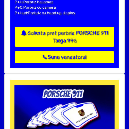
P+H:Parbriz heliomat
P+C:Parbriz cu camera
P+Hud:Parbriz cu head up display
Solicita pret parbriz PORSCHE 911
Targa 996
Suna vanzatorul