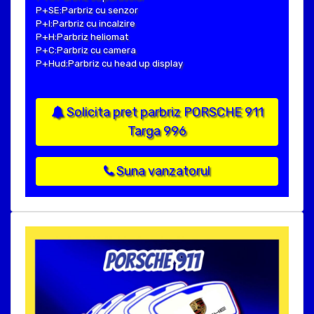
P+SE:Parbriz cu senzor
P+I:Parbriz cu incalzire
P+H:Parbriz heliomat
P+C:Parbriz cu camera
P+Hud:Parbriz cu head up display
Solicita pret parbriz PORSCHE 911
Targa 996
Suna vanzatorul