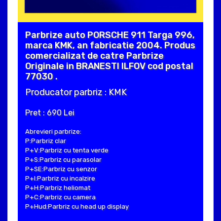
Parbrize auto PORSCHE 911 Targa 996,
marca KMK, an fabricatie 2004. Produs
comercializat de catre Parbrize
Originale in BRANESTI ILFOV cod postal
77030 .
Producator parbriz : KMK
Pret : 690 Lei
Abrevieri parbrize:
P:Parbriz clar
P+V:Parbriz cu tenta verde
P+S:Parbriz cu parasolar
P+SE:Parbriz cu senzor
P+I:Parbriz cu incalzire
P+H:Parbriz heliomat
P+C:Parbriz cu camera
P+Hud:Parbriz cu head up display