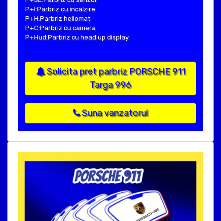
P+I:Parbriz cu incalzire
P+H:Parbriz heliomat
P+C:Parbriz cu camera
P+Hud:Parbriz cu head up display
Solicita pret parbriz PORSCHE 911
Targa 996
Suna vanzatorul