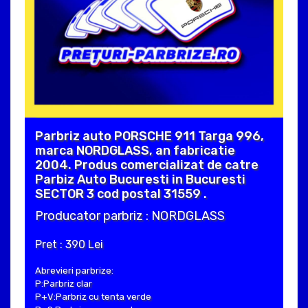
Parbriz auto PORSCHE 911 Targa 996,
marca NORDGLASS, an fabricatie
2004. Produs comercializat de catre
Parbiz Auto Bucuresti in Bucuresti
SECTOR 3 cod postal 31559 .
Producator parbriz : NORDGLASS
Pret : 390 Lei
Abrevieri parbrize:
P:Parbriz clar
P+V:Parbriz cu tenta verde