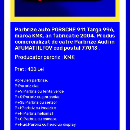
Parbrize auto PORSCHE 911 Targa 996,
marca KMK, an fabricatie 2004. Produs
comercializat de catre Parbrize Audi in
AFUMATI ILFOV cod postal 77013 .
Producator parbriz : KMK
Pret : 400 Lei
Abrevieri parbrize:
P:Parbriz clar
P+V:Parbriz cu tenta verde
P+S:Parbriz cu parasolar
P+SE:Parbriz cu senzor
P+I:Parbriz cu incalzire
P+H:Parbriz heliomat
P+C:Parbriz cu camera
P+Hud:Parbriz cu head up display