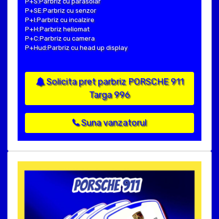
P+S:Parbriz cu parasolar
P+SE:Parbriz cu senzor
P+I:Parbriz cu incalzire
P+H:Parbriz heliomat
P+C:Parbriz cu camera
P+Hud:Parbriz cu head up display
Solicita pret parbriz PORSCHE 911
Targa 996
Suna vanzatorul