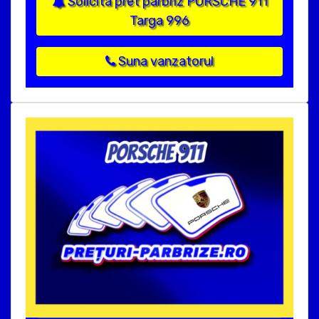
Solicita pret parbriz PORSCHE 911
Targa 996
Suna vanzatorul