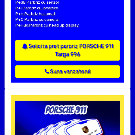
P+SE:Parbriz cu senzor
P+I:Parbriz cu incalzire
P+H:Parbriz heliomat
P+C:Parbriz cu camera
P+Hud:Parbriz cu head up display
Solicita pret parbriz PORSCHE 911
Targa 996
Suna vanzatorul