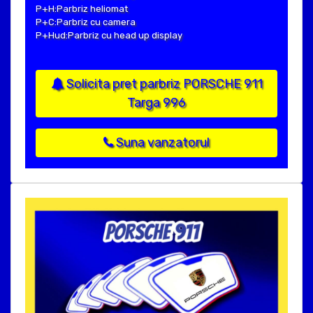
P+H:Parbriz heliomat
P+C:Parbriz cu camera
P+Hud:Parbriz cu head up display
Solicita pret parbriz PORSCHE 911
Targa 996
Suna vanzatorul