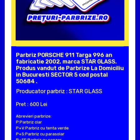
Parbriz PORSCHE 911 Targa 996 an
fabricatie 2002, marca STAR GLASS.
Produs vandut de Parbrize La Domiciliu
in Bucuresti SECTOR 5 cod postal
50684 .
Producator parbriz : STAR GLASS
Pret : 600 Lei
Abrevieri parbrize:
P:Parbriz clar
P+V:Parbriz cu tenta verde
P+S:Parbriz cu parasolar
P+SE:Parbriz cu senzor