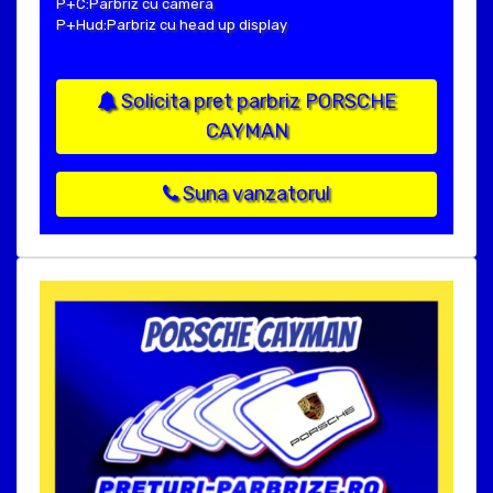
P+C:Parbriz cu camera
P+Hud:Parbriz cu head up display
Solicita pret parbriz PORSCHE
CAYMAN
Suna vanzatorul