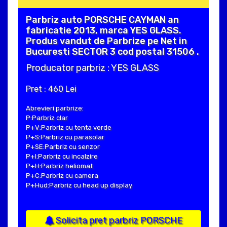
Parbriz auto PORSCHE CAYMAN an
fabricatie 2013, marca YES GLASS.
Produs vandut de Parbrize pe Net in
Bucuresti SECTOR 3 cod postal 31506 .
Producator parbriz : YES GLASS
Pret : 460 Lei
Abrevieri parbrize:
P:Parbriz clar
P+V:Parbriz cu tenta verde
P+S:Parbriz cu parasolar
P+SE:Parbriz cu senzor
P+I:Parbriz cu incalzire
P+H:Parbriz heliomat
P+C:Parbriz cu camera
P+Hud:Parbriz cu head up display
Solicita pret parbriz PORSCHE