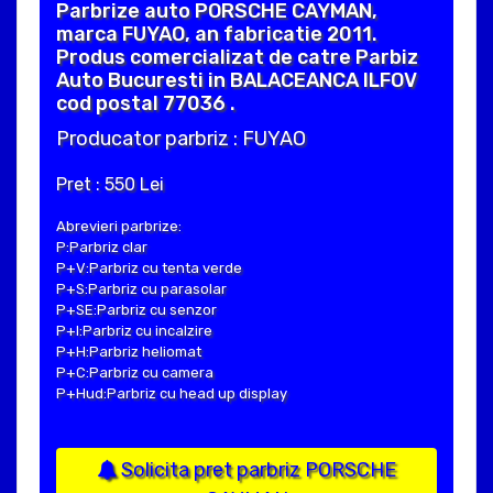
Parbrize auto PORSCHE CAYMAN,
marca FUYAO, an fabricatie 2011.
Produs comercializat de catre Parbiz
Auto Bucuresti in BALACEANCA ILFOV
cod postal 77036 .
Producator parbriz : FUYAO
Pret : 550 Lei
Abrevieri parbrize:
P:Parbriz clar
P+V:Parbriz cu tenta verde
P+S:Parbriz cu parasolar
P+SE:Parbriz cu senzor
P+I:Parbriz cu incalzire
P+H:Parbriz heliomat
P+C:Parbriz cu camera
P+Hud:Parbriz cu head up display
Solicita pret parbriz PORSCHE