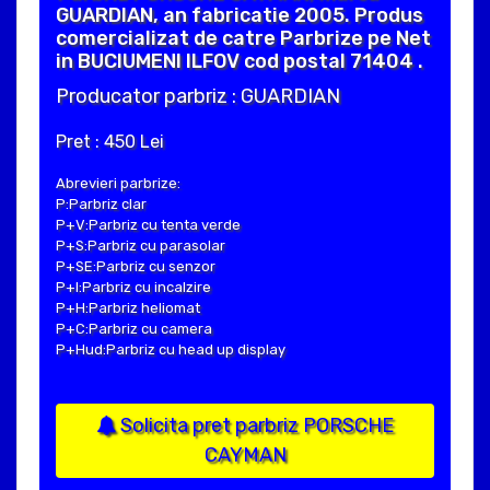
GUARDIAN, an fabricatie 2005. Produs
comercializat de catre Parbrize pe Net
in BUCIUMENI ILFOV cod postal 71404 .
Producator parbriz : GUARDIAN
Pret : 450 Lei
Abrevieri parbrize:
P:Parbriz clar
P+V:Parbriz cu tenta verde
P+S:Parbriz cu parasolar
P+SE:Parbriz cu senzor
P+I:Parbriz cu incalzire
P+H:Parbriz heliomat
P+C:Parbriz cu camera
P+Hud:Parbriz cu head up display
Solicita pret parbriz PORSCHE
CAYMAN