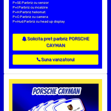
P+SE:Parbriz cu senzor
P+I:Parbriz cu incalzire
P+H:Parbriz heliomat
P+C:Parbriz cu camera
P+Hud:Parbriz cu head up display
Solicita pret parbriz PORSCHE
CAYMAN
Suna vanzatorul