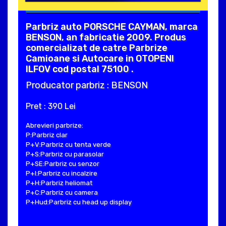
Parbriz auto PORSCHE CAYMAN, marca
BENSON, an fabricatie 2009. Produs
comercializat de catre Parbrize
Camioane si Autocare in OTOPENI
ILFOV cod postal 75100 .
Producator parbriz : BENSON
Pret : 390 Lei
Abrevieri parbrize:
P:Parbriz clar
P+V:Parbriz cu tenta verde
P+S:Parbriz cu parasolar
P+SE:Parbriz cu senzor
P+I:Parbriz cu incalzire
P+H:Parbriz heliomat
P+C:Parbriz cu camera
P+Hud:Parbriz cu head up display