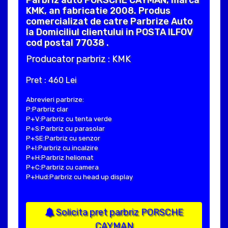
Parbriz auto PORSCHE CAYMAN, marca
KMK, an fabricatie 2008. Produs
comercializat de catre Parbrize Auto
la Domiciliul clientului in POSTA ILFOV
cod postal 77038 .
Producator parbriz : KMK
Pret : 460 Lei
Abrevieri parbrize:
P:Parbriz clar
P+V:Parbriz cu tenta verde
P+S:Parbriz cu parasolar
P+SE:Parbriz cu senzor
P+I:Parbriz cu incalzire
P+H:Parbriz heliomat
P+C:Parbriz cu camera
P+Hud:Parbriz cu head up display
Solicita pret parbriz PORSCHE
CAYMAN