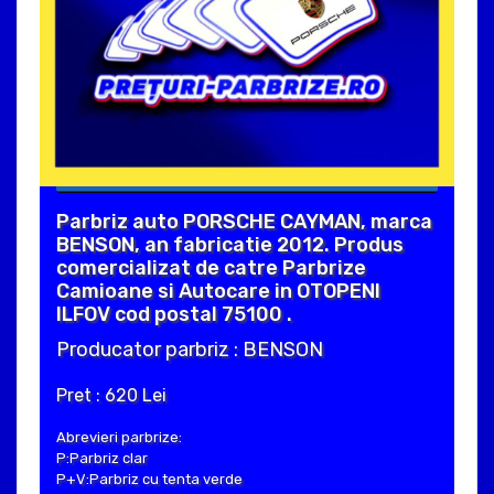
Parbriz auto PORSCHE CAYMAN, marca
BENSON, an fabricatie 2012. Produs
comercializat de catre Parbrize
Camioane si Autocare in OTOPENI
ILFOV cod postal 75100 .
Producator parbriz : BENSON
Pret : 620 Lei
Abrevieri parbrize:
P:Parbriz clar
P+V:Parbriz cu tenta verde