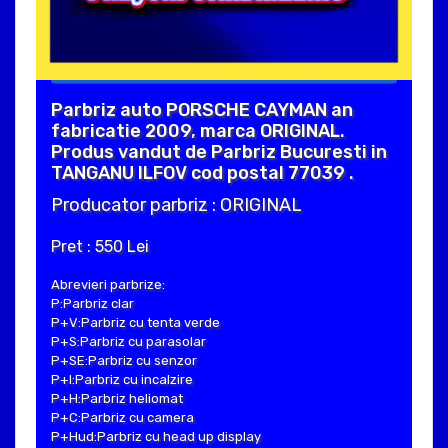
Parbriz auto PORSCHE CAYMAN an
fabricatie 2009, marca ORIGINAL.
Produs vandut de Parbriz Bucuresti in
TANGANU ILFOV cod postal 77039 .
Producator parbriz : ORIGINAL
Pret : 550 Lei
Abrevieri parbrize:
P:Parbriz clar
P+V:Parbriz cu tenta verde
P+S:Parbriz cu parasolar
P+SE:Parbriz cu senzor
P+I:Parbriz cu incalzire
P+H:Parbriz heliomat
P+C:Parbriz cu camera
P+Hud:Parbriz cu head up display