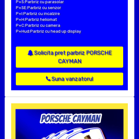
P+S:Parbriz cu parasolar
P+SE:Parbriz cu senzor
P+I:Parbriz cu incalzire
P+H:Parbriz heliomat
P+C:Parbriz cu camera
P+Hud:Parbriz cu head up display
Solicita pret parbriz PORSCHE
CAYMAN
Suna vanzatorul