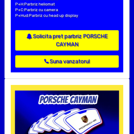
P+H:Parbriz heliomat
P+C:Parbriz cu camera
P+Hud:Parbriz cu head up display
Solicita pret parbriz PORSCHE
CAYMAN
Suna vanzatorul