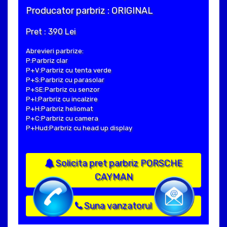
Producator parbriz : ORIGINAL
Pret : 390 Lei
Abrevieri parbrize:
P:Parbriz clar
P+V:Parbriz cu tenta verde
P+S:Parbriz cu parasolar
P+SE:Parbriz cu senzor
P+I:Parbriz cu incalzire
P+H:Parbriz heliomat
P+C:Parbriz cu camera
P+Hud:Parbriz cu head up display
Solicita pret parbriz PORSCHE
CAYMAN
Suna vanzatorul