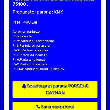
75100 .
Producator parbriz : KMK
Pret : 490 Lei
Abrevieri parbrize:
P:Parbriz clar
P+V:Parbriz cu tenta verde
P+S:Parbriz cu parasolar
P+SE:Parbriz cu senzor
P+I:Parbriz cu incalzire
P+H:Parbriz heliomat
P+C:Parbriz cu camera
P+Hud:Parbriz cu head up display
Solicita pret parbriz PORSCHE
CAYMAN
Suna vanzatorul