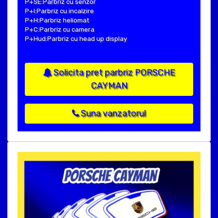
P+SE:Parbriz cu senzor
P+I:Parbriz cu incalzire
P+H:Parbriz heliomat
P+C:Parbriz cu camera
P+Hud:Parbriz cu head up display
Solicita pret parbriz PORSCHE
CAYMAN
Suna vanzatorul