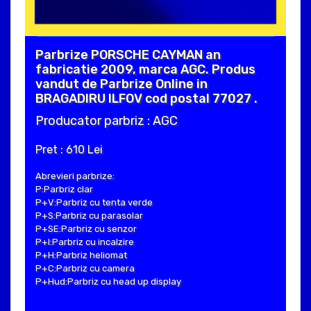
Parbrize PORSCHE CAYMAN an
fabricatie 2009, marca AGC. Produs
vandut de Parbrize Online in
BRAGADIRU ILFOV cod postal 77027 .
Producator parbriz : AGC
Pret : 610 Lei
Abrevieri parbrize:
P:Parbriz clar
P+V:Parbriz cu tenta verde
P+S:Parbriz cu parasolar
P+SE:Parbriz cu senzor
P+I:Parbriz cu incalzire
P+H:Parbriz heliomat
P+C:Parbriz cu camera
P+Hud:Parbriz cu head up display