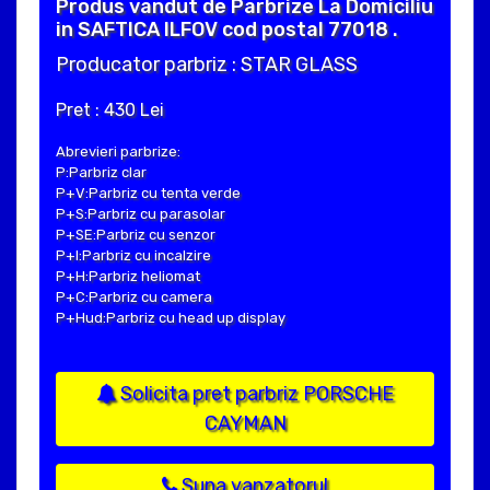
Produs vandut de Parbrize La Domiciliu
in SAFTICA ILFOV cod postal 77018 .
Producator parbriz : STAR GLASS
Pret : 430 Lei
Abrevieri parbrize:
P:Parbriz clar
P+V:Parbriz cu tenta verde
P+S:Parbriz cu parasolar
P+SE:Parbriz cu senzor
P+I:Parbriz cu incalzire
P+H:Parbriz heliomat
P+C:Parbriz cu camera
P+Hud:Parbriz cu head up display
Solicita pret parbriz PORSCHE
CAYMAN
Suna vanzatorul