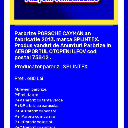
Parbrize PORSCHE CAYMAN an
fabricatie 2013, marca SPLINTEX.
Produs vandut de Anunturi Parbrize in
AEROPORTUL OTOPENI ILFOV cod
postal 75842 .
Producator parbriz : SPLINTEX
Pret : 680 Lei
Abrevieri parbrize:
P:Parbriz clar
P+V:Parbriz cu tenta verde
P+S:Parbriz cu parasolar
P+SE:Parbriz cu senzor
P+I:Parbriz cu incalzire
P+H:Parbriz heliomat
P+C:Parbriz cu camera