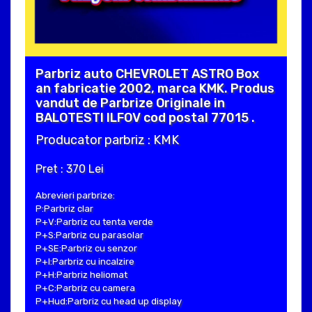
Parbriz auto CHEVROLET ASTRO Box
an fabricatie 2002, marca KMK. Produs
vandut de Parbrize Originale in
BALOTESTI ILFOV cod postal 77015 .
Producator parbriz : KMK
Pret : 370 Lei
Abrevieri parbrize:
P:Parbriz clar
P+V:Parbriz cu tenta verde
P+S:Parbriz cu parasolar
P+SE:Parbriz cu senzor
P+I:Parbriz cu incalzire
P+H:Parbriz heliomat
P+C:Parbriz cu camera
P+Hud:Parbriz cu head up display