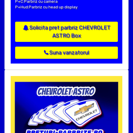
P+C:Parbriz cu camera
P+Hud:Parbriz cu head up display
Solicita pret parbriz CHEVROLET
ASTRO Box
Suna vanzatorul