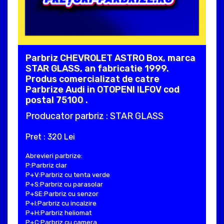
Parbriz CHEVROLET ASTRO Box, marca
STAR GLASS, an fabricatie 1999.
Produs comercializat de catre
Parbrize Audi in OTOPENI ILFOV cod
postal 75100 .
Producator parbriz : STAR GLASS
Pret : 320 Lei
Abrevieri parbrize:
P:Parbriz clar
P+V:Parbriz cu tenta verde
P+S:Parbriz cu parasolar
P+SE:Parbriz cu senzor
P+I:Parbriz cu incalzire
P+H:Parbriz heliomat
P+C:Parbriz cu camera