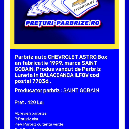
Parbriz auto CHEVROLET ASTRO Box
an fabricatie 1999, marca SAINT
GOBAIN. Produs vandut de Parbriz
Luneta in BALACEANCA ILFOV cod
postal 77036 .
Producator parbriz : SAINT GOBAIN
Pret : 420 Lei
Abrevieri parbrize:
P:Parbriz clar
P+V:Parbriz cu tenta verde