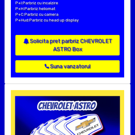
P+I:Parbriz cu incalzire
P+H:Parbriz heliomat
P+C:Parbriz cu camera
P+Hud:Parbriz cu head up display
Solicita pret parbriz CHEVROLET
ASTRO Box
Suna vanzatorul