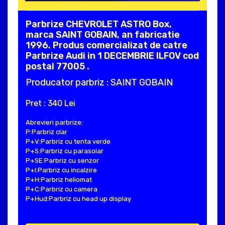
Parbrize CHEVROLET ASTRO Box,
marca SAINT GOBAIN, an fabricatie
1996. Produs comercializat de catre
Parbrize Audi in 1 DECEMBRIE ILFOV cod
postal 77005 .
Producator parbriz : SAINT GOBAIN
Pret : 340 Lei
Abrevieri parbrize:
P:Parbriz clar
P+V:Parbriz cu tenta verde
P+S:Parbriz cu parasolar
P+SE:Parbriz cu senzor
P+I:Parbriz cu incalzire
P+H:Parbriz heliomat
P+C:Parbriz cu camera
P+Hud:Parbriz cu head up display