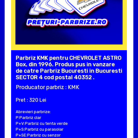
Parbriz KMK pentru CHEVROLET ASTRO
Box, din 1996. Produs pus in vanzare
de catre Parbriz Bucuresti in Bucuresti
SECTOR 4 cod postal 40352 .
Producator parbriz : KMK
Pret : 320 Lei
Abrevieri parbrize:
P:Parbriz clar
P+V:Parbriz cu tenta verde
P+S:Parbriz cu parasolar
P+SE:Parbriz cu senzor