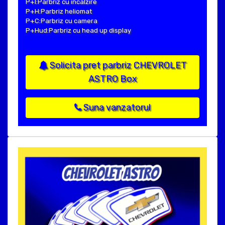
P+I:Parbriz cu incalzire
P+H:Parbriz heliomat
P+C:Parbriz cu camera
P+Hud:Parbriz cu head up display
Solicita pret parbriz CHEVROLET
ASTRO Box
Suna vanzatorul