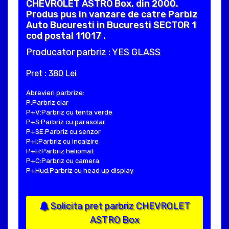
CHEVROLET ASTRO Box, din 2000.
Produs pus in vanzare de catre Parbiz
Auto Bucuresti in Bucuresti SECTOR 1
cod postal 11017 .
Producator parbriz : YES GLASS
Pret : 380 Lei
Abrevieri parbrize:
P:Parbriz clar
P+V:Parbriz cu tenta verde
P+S:Parbriz cu parasolar
P+SE:Parbriz cu senzor
P+I:Parbriz cu incalzire
P+H:Parbriz heliomat
P+C:Parbriz cu camera
P+Hud:Parbriz cu head up display
Solicita pret parbriz CHEVROLET
ASTRO Box