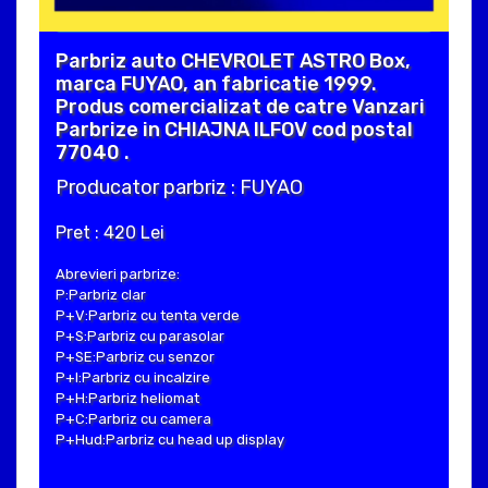
Parbriz auto CHEVROLET ASTRO Box,
marca FUYAO, an fabricatie 1999.
Produs comercializat de catre Vanzari
Parbrize in CHIAJNA ILFOV cod postal
77040 .
Producator parbriz : FUYAO
Pret : 420 Lei
Abrevieri parbrize:
P:Parbriz clar
P+V:Parbriz cu tenta verde
P+S:Parbriz cu parasolar
P+SE:Parbriz cu senzor
P+I:Parbriz cu incalzire
P+H:Parbriz heliomat
P+C:Parbriz cu camera
P+Hud:Parbriz cu head up display