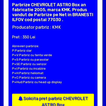
Parbrize CHEVROLET ASTRO Box an
fabricatie 2005, marca KMK. Produs
vandut de Parbrize pe Net in BRANESTI
ILFOV cod postal 77030 .
Producator parbriz : KMK
Pret : 350 Lei
Abrevieri parbrize:
P:Parbriz clar
P+V:Parbriz cu tenta verde
P+S:Parbriz cu parasolar
P+SE:Parbriz cu senzor
P+I:Parbriz cu incalzire
P+H:Parbriz heliomat
P+C:Parbriz cu camera
P+Hud:Parbriz cu head up display
Solicita pret parbriz CHEVROLET
ASTRO Box