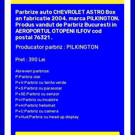
Parbrize auto CHEVROLET ASTRO Box
an fabricatie 2004, marca PILKINGTON.
Produs vandut de Parbriz Bucuresti in
AEROPORTUL OTOPENI ILFOV cod
postal 76321 .
Producator parbriz : PILKINGTON
Pret : 390 Lei
Abrevieri parbrize:
P:Parbriz clar
P+V:Parbriz cu tenta verde
P+S:Parbriz cu parasolar
P+SE:Parbriz cu senzor
P+I:Parbriz cu incalzire
P+H:Parbriz heliomat
P+C:Parbriz cu camera
P+Hud:Parbriz cu head up display