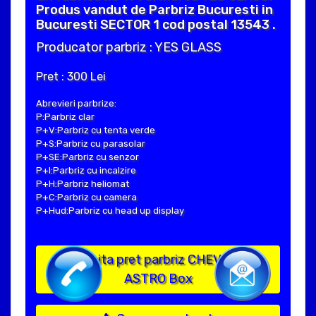
Produs vandut de Parbriz Bucuresti in
Bucuresti SECTOR 1 cod postal 13543 .
Producator parbriz : YES GLASS
Pret : 300 Lei
Abrevieri parbrize:
P:Parbriz clar
P+V:Parbriz cu tenta verde
P+S:Parbriz cu parasolar
P+SE:Parbriz cu senzor
P+I:Parbriz cu incalzire
P+H:Parbriz heliomat
P+C:Parbriz cu camera
P+Hud:Parbriz cu head up display
Solicita pret parbriz CHEVROLET
ASTRO Box