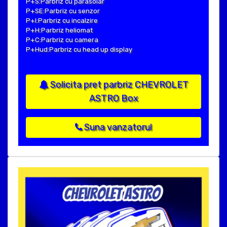
P+S:Parbriz cu parasolar
P+SE:Parbriz cu senzor
P+I:Parbriz cu incalzire
P+H:Parbriz heliomat
P+C:Parbriz cu camera
P+Hud:Parbriz cu head up display
Solicita pret parbriz CHEVROLET
ASTRO Box
Suna vanzatorul