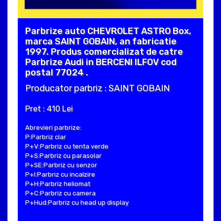
Parbrize auto CHEVROLET ASTRO Box,
marca SAINT GOBAIN, an fabricatie
1997. Produs comercializat de catre
Parbrize Audi in BERCENI ILFOV cod
postal 77024 .
Producator parbriz : SAINT GOBAIN
Pret : 410 Lei
Abrevieri parbrize:
P:Parbriz clar
P+V:Parbriz cu tenta verde
P+S:Parbriz cu parasolar
P+SE:Parbriz cu senzor
P+I:Parbriz cu incalzire
P+H:Parbriz heliomat
P+C:Parbriz cu camera
P+Hud:Parbriz cu head up display