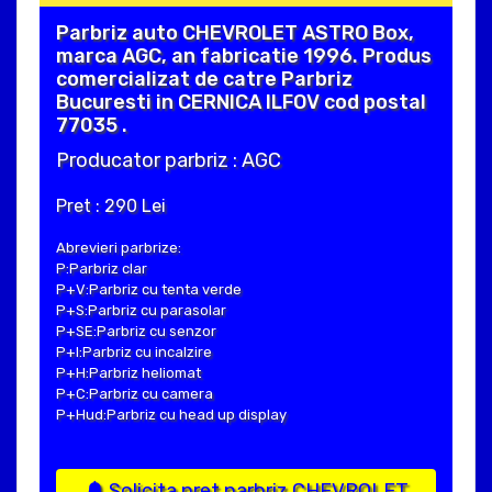
Parbriz auto CHEVROLET ASTRO Box,
marca AGC, an fabricatie 1996. Produs
comercializat de catre Parbriz
Bucuresti in CERNICA ILFOV cod postal
77035 .
Producator parbriz : AGC
Pret : 290 Lei
Abrevieri parbrize:
P:Parbriz clar
P+V:Parbriz cu tenta verde
P+S:Parbriz cu parasolar
P+SE:Parbriz cu senzor
P+I:Parbriz cu incalzire
P+H:Parbriz heliomat
P+C:Parbriz cu camera
P+Hud:Parbriz cu head up display
Solicita pret parbriz CHEVROLET