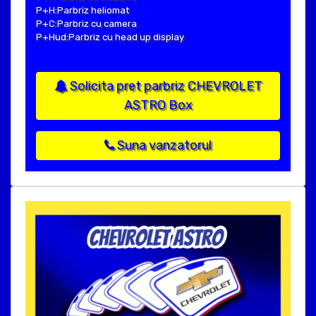
P+H:Parbriz heliomat
P+C:Parbriz cu camera
P+Hud:Parbriz cu head up display
Solicita pret parbriz CHEVROLET
ASTRO Box
Suna vanzatorul