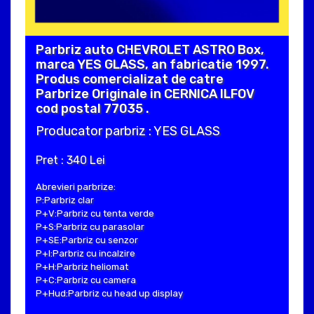
Parbriz auto CHEVROLET ASTRO Box,
marca YES GLASS, an fabricatie 1997.
Produs comercializat de catre
Parbrize Originale in CERNICA ILFOV
cod postal 77035 .
Producator parbriz : YES GLASS
Pret : 340 Lei
Abrevieri parbrize:
P:Parbriz clar
P+V:Parbriz cu tenta verde
P+S:Parbriz cu parasolar
P+SE:Parbriz cu senzor
P+I:Parbriz cu incalzire
P+H:Parbriz heliomat
P+C:Parbriz cu camera
P+Hud:Parbriz cu head up display