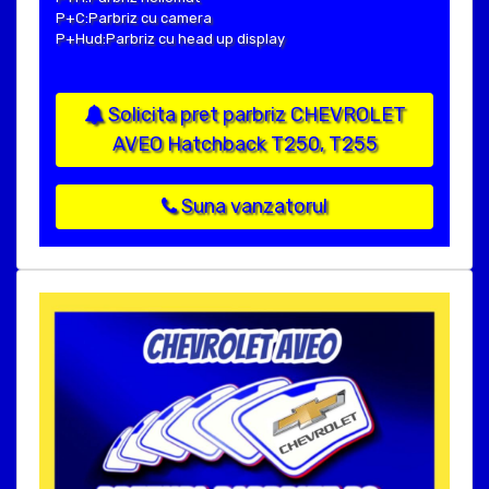
P+C:Parbriz cu camera
P+Hud:Parbriz cu head up display
Solicita pret parbriz CHEVROLET
AVEO Hatchback T250, T255
Suna vanzatorul