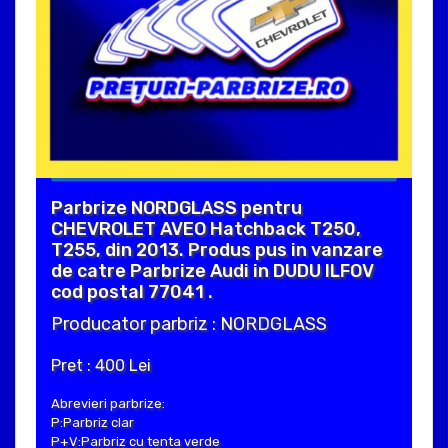
Parbrize NORDGLASS pentru
CHEVROLET AVEO Hatchback T250,
T255, din 2013. Produs pus in vanzare
de catre Parbrize Audi in DUDU ILFOV
cod postal 77041 .
Producator parbriz : NORDGLASS
Pret : 400 Lei
Abrevieri parbrize:
P:Parbriz clar
P+V:Parbriz cu tenta verde