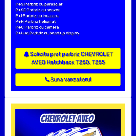
P+S:Parbriz cu parasolar
P+SE:Parbriz cu senzor
P+I:Parbriz cu incalzire
P+H:Parbriz heliomat
P+C:Parbriz cu camera
P+Hud:Parbriz cu head up display
Solicita pret parbriz CHEVROLET
AVEO Hatchback T250, T255
Suna vanzatorul