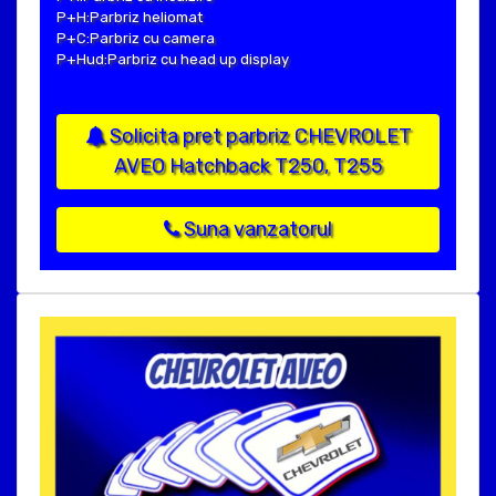
P+H:Parbriz heliomat
P+C:Parbriz cu camera
P+Hud:Parbriz cu head up display
Solicita pret parbriz CHEVROLET
AVEO Hatchback T250, T255
Suna vanzatorul