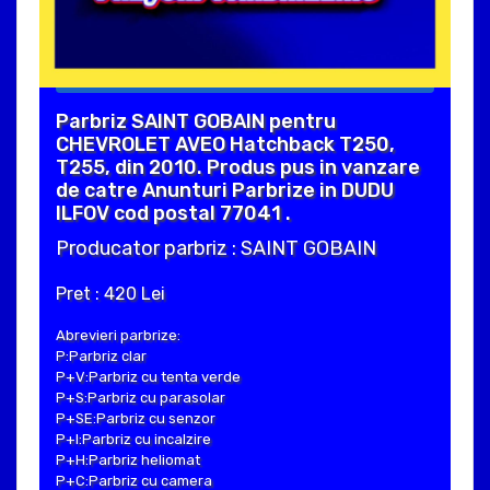
Parbriz SAINT GOBAIN pentru
CHEVROLET AVEO Hatchback T250,
T255, din 2010. Produs pus in vanzare
de catre Anunturi Parbrize in DUDU
ILFOV cod postal 77041 .
Producator parbriz : SAINT GOBAIN
Pret : 420 Lei
Abrevieri parbrize:
P:Parbriz clar
P+V:Parbriz cu tenta verde
P+S:Parbriz cu parasolar
P+SE:Parbriz cu senzor
P+I:Parbriz cu incalzire
P+H:Parbriz heliomat
P+C:Parbriz cu camera