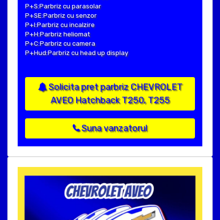
P+S:Parbriz cu parasolar
P+SE:Parbriz cu senzor
P+I:Parbriz cu incalzire
P+H:Parbriz heliomat
P+C:Parbriz cu camera
P+Hud:Parbriz cu head up display
Solicita pret parbriz CHEVROLET
AVEO Hatchback T250, T255
Suna vanzatorul