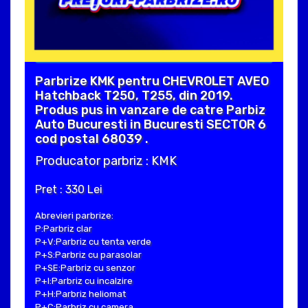
Parbrize KMK pentru CHEVROLET AVEO
Hatchback T250, T255, din 2019.
Produs pus in vanzare de catre Parbiz
Auto Bucuresti in Bucuresti SECTOR 6
cod postal 68039 .
Producator parbriz : KMK
Pret : 330 Lei
Abrevieri parbrize:
P:Parbriz clar
P+V:Parbriz cu tenta verde
P+S:Parbriz cu parasolar
P+SE:Parbriz cu senzor
P+I:Parbriz cu incalzire
P+H:Parbriz heliomat
P+C:Parbriz cu camera