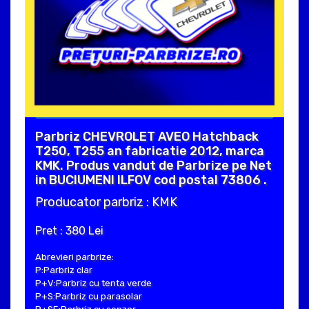
Parbriz CHEVROLET AVEO Hatchback
T250, T255 an fabricatie 2012, marca
KMK. Produs vandut de Parbrize pe Net
in BUCIUMENI ILFOV cod postal 73806 .
Producator parbriz : KMK
Pret : 380 Lei
Abrevieri parbrize:
P:Parbriz clar
P+V:Parbriz cu tenta verde
P+S:Parbriz cu parasolar