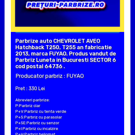
Parbrize auto CHEVROLET AVEO
Hatchback T250, T255 an fabricatie
2013, marca FUYAO. Produs vandut de
Parbriz Luneta in Bucuresti SECTOR 6
cod postal 64736 .
Producator parbriz : FUYAO
Pret : 330 Lei
Abrevieri parbrize:
P:Parbriz clar
P+V:Parbriz cu tenta verde
P+S:Parbriz cu parasolar
P+SE:Parbriz cu senzor
P+I:Parbriz cu incalzire
P+H:Parbriz heliomat