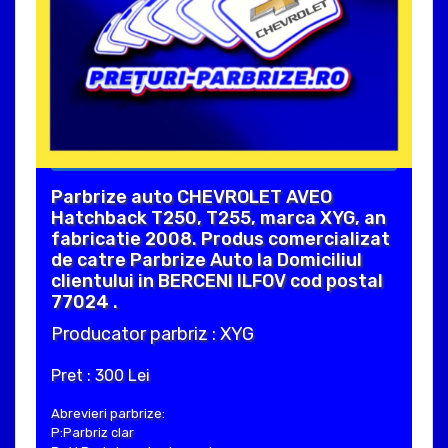
Parbrize auto CHEVROLET AVEO
Hatchback T250, T255, marca XYG, an
fabricatie 2008. Produs comercializat
de catre Parbrize Auto la Domiciliul
clientului in BERCENI ILFOV cod postal
77024 .
Producator parbriz : XYG
Pret : 300 Lei
Abrevieri parbrize:
P:Parbriz clar