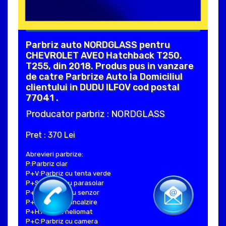
Parbriz auto NORDGLASS pentru
CHEVROLET AVEO Hatchback T250,
T255, din 2018. Produs pus in vanzare
de catre Parbrize Auto la Domiciliul
clientului in DUDU ILFOV cod postal
77041 .
Producator parbriz : NORDGLASS
Pret : 370 Lei
Abrevieri parbrize:
P:Parbriz clar
P+V:Parbriz cu tenta verde
P+S:Parbriz cu parasolar
P+SE:Parbriz cu senzor
P+I:Parbriz cu incalzire
P+H:Parbriz heliomat
P+C:Parbriz cu camera