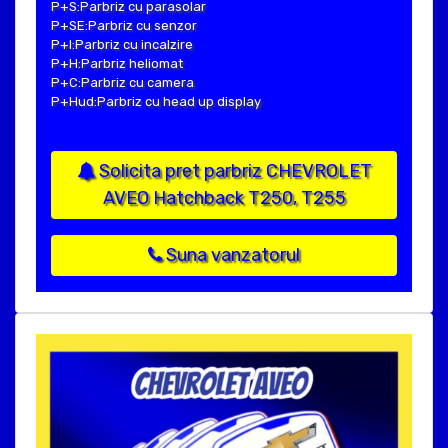
P+S:Parbriz cu parasolar
P+SE:Parbriz cu senzor
P+I:Parbriz cu incalzire
P+H:Parbriz heliomat
P+C:Parbriz cu camera
P+Hud:Parbriz cu head up display
Solicita pret parbriz CHEVROLET
AVEO Hatchback T250, T255
Suna vanzatorul