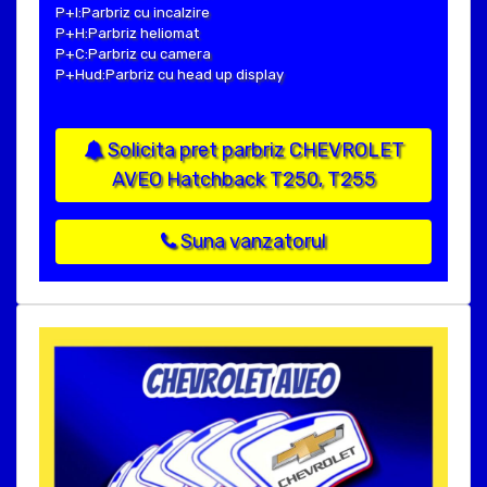
P+I:Parbriz cu incalzire
P+H:Parbriz heliomat
P+C:Parbriz cu camera
P+Hud:Parbriz cu head up display
Solicita pret parbriz CHEVROLET
AVEO Hatchback T250, T255
Suna vanzatorul