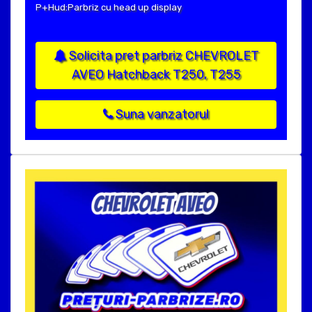
P+Hud:Parbriz cu head up display
Solicita pret parbriz CHEVROLET
AVEO Hatchback T250, T255
Suna vanzatorul