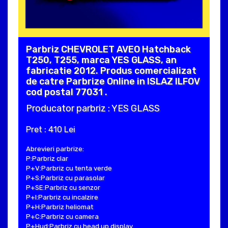
Parbriz CHEVROLET AVEO Hatchback
T250, T255, marca YES GLASS, an
fabricatie 2012. Produs comercializat
de catre Parbrize Online in ISLAZ ILFOV
cod postal 77031 .
Producator parbriz : YES GLASS
Pret : 410 Lei
Abrevieri parbrize:
P:Parbriz clar
P+V:Parbriz cu tenta verde
P+S:Parbriz cu parasolar
P+SE:Parbriz cu senzor
P+I:Parbriz cu incalzire
P+H:Parbriz heliomat
P+C:Parbriz cu camera
P+Hud:Parbriz cu head up display