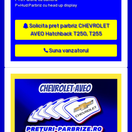
P+Hud:Parbriz cu head up display
Solicita pret parbriz CHEVROLET
AVEO Hatchback T250, T255
Suna vanzatorul