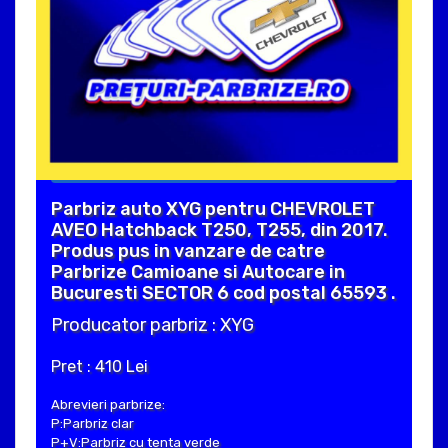
Parbriz auto XYG pentru CHEVROLET
AVEO Hatchback T250, T255, din 2017.
Produs pus in vanzare de catre
Parbrize Camioane si Autocare in
Bucuresti SECTOR 6 cod postal 65593 .
Producator parbriz : XYG
Pret : 410 Lei
Abrevieri parbrize:
P:Parbriz clar
P+V:Parbriz cu tenta verde