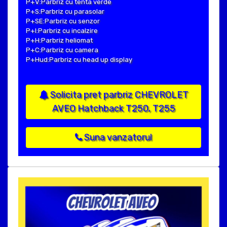
P+V:Parbriz cu tenta verde
P+S:Parbriz cu parasolar
P+SE:Parbriz cu senzor
P+I:Parbriz cu incalzire
P+H:Parbriz heliomat
P+C:Parbriz cu camera
P+Hud:Parbriz cu head up display
Solicita pret parbriz CHEVROLET
AVEO Hatchback T250, T255
Suna vanzatorul