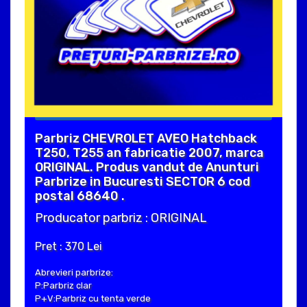
Parbriz CHEVROLET AVEO Hatchback
T250, T255 an fabricatie 2007, marca
ORIGINAL. Produs vandut de Anunturi
Parbrize in Bucuresti SECTOR 6 cod
postal 68640 .
Producator parbriz : ORIGINAL
Pret : 370 Lei
Abrevieri parbrize:
P:Parbriz clar
P+V:Parbriz cu tenta verde