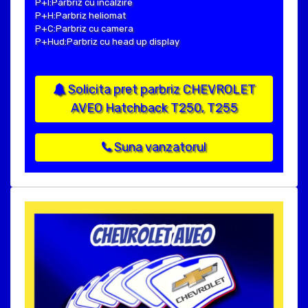
P+I:Parbriz cu incalzire
P+H:Parbriz heliomat
P+C:Parbriz cu camera
P+Hud:Parbriz cu head up display
Solicita pret parbriz CHEVROLET
AVEO Hatchback T250, T255
Suna vanzatorul