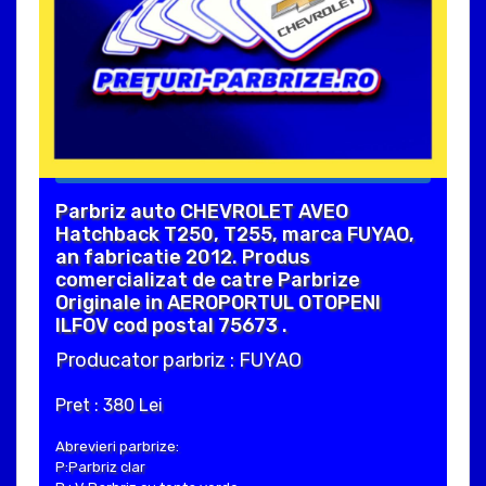
Parbriz auto CHEVROLET AVEO
Hatchback T250, T255, marca FUYAO,
an fabricatie 2012. Produs
comercializat de catre Parbrize
Originale in AEROPORTUL OTOPENI
ILFOV cod postal 75673 .
Producator parbriz : FUYAO
Pret : 380 Lei
Abrevieri parbrize:
P:Parbriz clar