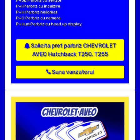
P+SE:Parbriz cu senzor
P+I:Parbriz cu incalzire
P+H:Parbriz heliomat
P+C:Parbriz cu camera
P+Hud:Parbriz cu head up display
Solicita pret parbriz CHEVROLET
AVEO Hatchback T250, T255
Suna vanzatorul