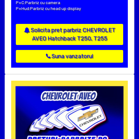
P+C:Parbriz cu camera
P+Hud:Parbriz cu head up display
Solicita pret parbriz CHEVROLET
AVEO Hatchback T250, T255
Suna vanzatorul