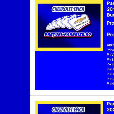
Par
201
Buc
Pro
Pre
Abre
P:Pa
P+V:
P+S:
P+SE
P+I:
P+H:
P+C:
P+Hu
Pa
202