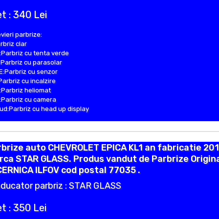
t : 340 Lei
vieri parbrize:
rbriz clar
Parbriz cu tenta verde
Parbriz cu parasolar
:Parbriz cu senzor
Parbriz cu incalzire
Parbriz heliomat
Parbriz cu camera
d:Parbriz cu head up display
brize auto CHEVROLET EPICA KL1 an fabricatie 201
rca STAR GLASS. Produs vandut de Parbrize Origin
CERNICA ILFOV cod postal 77035 .
ducator parbriz : STAR GLASS
t : 350 Lei