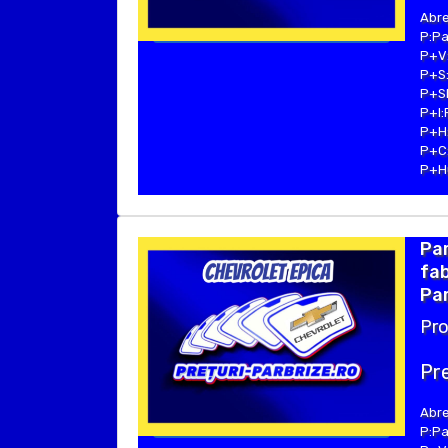
Abre
P:Pa
P+V:
P+S:
P+SE
P+I:
P+H:
P+C:
P+Hu
Pa
fab
Par
Pro
Pre
Abre
P:Pa