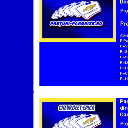
Dom
Pro
Pre
Abre
P:Pa
P+V:
P+S:
P+SE
P+I:
P+H:
P+C:
P+Hu
Pa
din
Cam
Pro