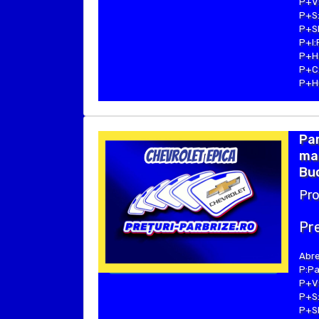
P+V:
P+S:
P+SE
P+I:
P+H:
P+C:
P+Hu
Par
ma
Buc
Pro
Pre
Abre
P:Pa
P+V:
P+S:
P+SE