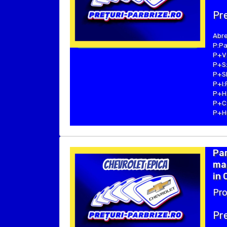
Pre
Abre
P:Pa
P+V:
P+S:
P+SE
P+I:
P+H:
P+C:
P+Hu
Par
ma
in 
Pro
Pre