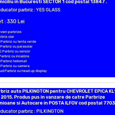
iciliu in Bucuresti SECTOR 1 cod postal 13847 .
ducator parbriz : YES GLASS
t : 330 Lei
vieri parbrize:
rbriz clar
Parbriz cu tenta verde
Parbriz cu parasolar
:Parbriz cu senzor
Parbriz cu incalzire
Parbriz heliomat
Parbriz cu camera
d:Parbriz cu head up display
rbriz auto PILKINGTON pentru CHEVROLET EPICA KL
 2015. Produs pus in vanzare de catre Parbrize
ioane si Autocare in POSTA ILFOV cod postal 7703
ducator parbriz : PILKINGTON