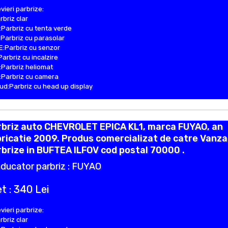
vieri parbrize:
rbriz clar
Parbriz cu tenta verde
Parbriz cu parasolar
:Parbriz cu senzor
Parbriz cu incalzire
Parbriz heliomat
Parbriz cu camera
d:Parbriz cu head up display
rbriz auto CHEVROLET EPICA KL1, marca FUYAO, an
ricatie 2009. Produs comercializat de catre Vanza
brize in BUFTEA ILFOV cod postal 70000 .
ducator parbriz : FUYAO
t : 340 Lei
vieri parbrize:
rbriz clar