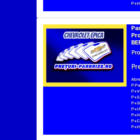
P+Hu
Par
Pro
BER
Pro
Pre
Abre
P:Pa
P+V:
P+S:
P+SE
P+I:
P+H:
P+C:
P+Hu