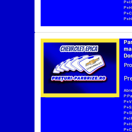
P+I:
P+H:
P+C:
P+Hu
Par
mar
Dom
Pro
Pre
Abre
P:Pa
P+V:
P+S:
P+SE
P+I:
P+H:
P+C: