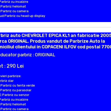
Parbriz cu incalzire
Parbriz heliomat
Parbriz cu camera
d:Parbriz cu head up display
briz auto CHEVROLET EPICA KL1 an fabricatie 2005
ca ORIGINAL. Produs vandut de Parbrize Auto la
iciliul clientului in COPACENI ILFOV cod postal 770
ducator parbriz : ORIGINAL
t : 290 Lei
vieri parbrize:
rbriz clar
Parbriz cu tenta verde
Parbriz cu parasolar
:Parbriz cu senzor
Parbriz cu incalzire
Parbriz heliomat
Parbriz cu camera