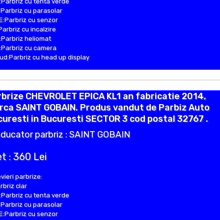
Parbriz cu tenta verde
Parbriz cu parasolar
:Parbriz cu senzor
Parbriz cu incalzire
Parbriz heliomat
Parbriz cu camera
d:Parbriz cu head up display
brize CHEVROLET EPICA KL1 an fabricatie 2014,
rca SAINT GOBAIN. Produs vandut de Parbiz Auto
uresti in Bucuresti SECTOR 3 cod postal 32767 .
ducator parbriz : SAINT GOBAIN
t : 360 Lei
vieri parbrize:
rbriz clar
Parbriz cu tenta verde
Parbriz cu parasolar
:Parbriz cu senzor