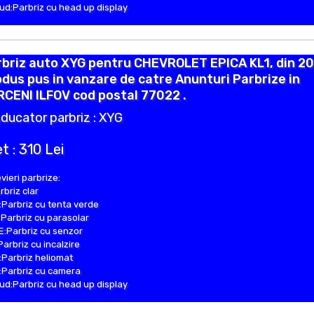
d:Parbriz cu head up display
briz auto XYG pentru CHEVROLET EPICA KL1, din 20
dus pus in vanzare de catre Anunturi Parbrize in
CENI ILFOV cod postal 77022 .
ducator parbriz : XYG
t : 310 Lei
vieri parbrize:
rbriz clar
Parbriz cu tenta verde
Parbriz cu parasolar
:Parbriz cu senzor
Parbriz cu incalzire
Parbriz heliomat
Parbriz cu camera
d:Parbriz cu head up display