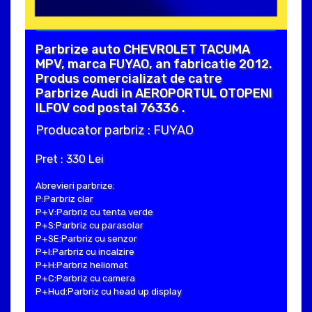
Parbrize auto CHEVROLET TACUMA
MPV, marca FUYAO, an fabricatie 2012.
Produs comercializat de catre
Parbrize Audi in AEROPORTUL OTOPENI
ILFOV cod postal 76336 .
Producator parbriz : FUYAO
Pret : 330 Lei
Abrevieri parbrize:
P:Parbriz clar
P+V:Parbriz cu tenta verde
P+S:Parbriz cu parasolar
P+SE:Parbriz cu senzor
P+I:Parbriz cu incalzire
P+H:Parbriz heliomat
P+C:Parbriz cu camera
P+Hud:Parbriz cu head up display