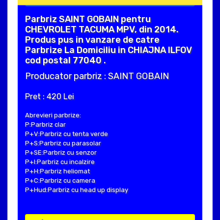
Parbriz SAINT GOBAIN pentru
CHEVROLET TACUMA MPV, din 2014.
Produs pus in vanzare de catre
Parbrize La Domiciliu in CHIAJNA ILFOV
cod postal 77040 .
Producator parbriz : SAINT GOBAIN
Pret : 420 Lei
Abrevieri parbrize:
P:Parbriz clar
P+V:Parbriz cu tenta verde
P+S:Parbriz cu parasolar
P+SE:Parbriz cu senzor
P+I:Parbriz cu incalzire
P+H:Parbriz heliomat
P+C:Parbriz cu camera
P+Hud:Parbriz cu head up display