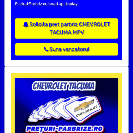
P+Hud:Parbriz cu head up display
Solicita pret parbriz CHEVROLET
TACUMA MPV
Suna vanzatorul