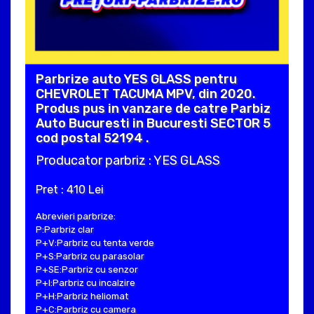
Parbrize auto YES GLASS pentru
CHEVROLET TACUMA MPV, din 2020.
Produs pus in vanzare de catre Parbiz
Auto Bucuresti in Bucuresti SECTOR 5
cod postal 52194 .
Producator parbriz : YES GLASS
Pret : 410 Lei
Abrevieri parbrize:
P:Parbriz clar
P+V:Parbriz cu tenta verde
P+S:Parbriz cu parasolar
P+SE:Parbriz cu senzor
P+I:Parbriz cu incalzire
P+H:Parbriz heliomat
P+C:Parbriz cu camera