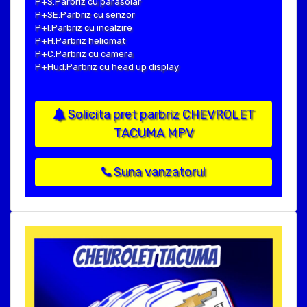
P+S:Parbriz cu parasolar
P+SE:Parbriz cu senzor
P+I:Parbriz cu incalzire
P+H:Parbriz heliomat
P+C:Parbriz cu camera
P+Hud:Parbriz cu head up display
Solicita pret parbriz CHEVROLET
TACUMA MPV
Suna vanzatorul