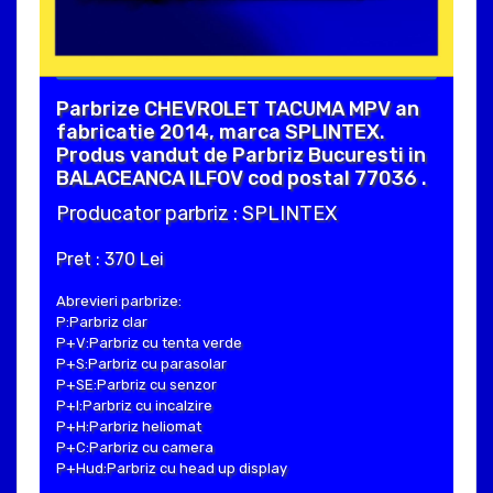
Parbrize CHEVROLET TACUMA MPV an
fabricatie 2014, marca SPLINTEX.
Produs vandut de Parbriz Bucuresti in
BALACEANCA ILFOV cod postal 77036 .
Producator parbriz : SPLINTEX
Pret : 370 Lei
Abrevieri parbrize:
P:Parbriz clar
P+V:Parbriz cu tenta verde
P+S:Parbriz cu parasolar
P+SE:Parbriz cu senzor
P+I:Parbriz cu incalzire
P+H:Parbriz heliomat
P+C:Parbriz cu camera
P+Hud:Parbriz cu head up display