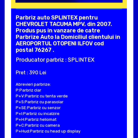
Parbriz auto SPLINTEX pentru
CHEVROLET TACUMA MPV, din 2007.
Produs pus in vanzare de catre
Parbrize Auto la Domiciliul clientului in
AEROPORTUL OTOPENI ILFOV cod
postal 76267 .
Producator parbriz : SPLINTEX
Pret : 390 Lei
Abrevieri parbrize:
P:Parbriz clar
P+V:Parbriz cu tenta verde
P+S:Parbriz cu parasolar
P+SE:Parbriz cu senzor
P+I:Parbriz cu incalzire
P+H:Parbriz heliomat
P+C:Parbriz cu camera
P+Hud:Parbriz cu head up display