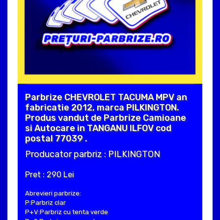
Parbrize CHEVROLET TACUMA MPV an
fabricatie 2012, marca PILKINGTON.
Produs vandut de Parbrize Camioane
si Autocare in TANGANU ILFOV cod
postal 77039 .
Producator parbriz : PILKINGTON
Pret : 290 Lei
Abrevieri parbrize:
P:Parbriz clar
P+V:Parbriz cu tenta verde