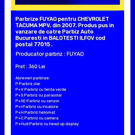
Parbrize FUYAO pentru CHEVROLET
TACUMA MPV, din 2007. Produs pus in
vanzare de catre Parbiz Auto
Bucuresti in BALOTESTI ILFOV cod
postal 77015 .
Producator parbriz : FUYAO
Pret : 360 Lei
Abrevieri parbrize:
P:Parbriz clar
P+V:Parbriz cu tenta verde
P+S:Parbriz cu parasolar
P+SE:Parbriz cu senzor
P+I:Parbriz cu incalzire
P+H:Parbriz heliomat
P+C:Parbriz cu camera
P+Hud:Parbriz cu head up display