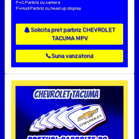
P+C:Parbriz cu camera
P+Hud:Parbriz cu head up display
Solicita pret parbriz CHEVROLET
TACUMA MPV
Suna vanzatorul