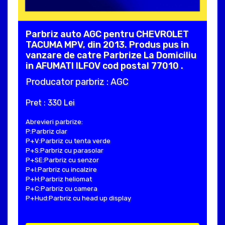
Parbriz auto AGC pentru CHEVROLET
TACUMA MPV, din 2013. Produs pus in
vanzare de catre Parbrize La Domiciliu
in AFUMATI ILFOV cod postal 77010 .
Producator parbriz : AGC
Pret : 330 Lei
Abrevieri parbrize:
P:Parbriz clar
P+V:Parbriz cu tenta verde
P+S:Parbriz cu parasolar
P+SE:Parbriz cu senzor
P+I:Parbriz cu incalzire
P+H:Parbriz heliomat
P+C:Parbriz cu camera
P+Hud:Parbriz cu head up display