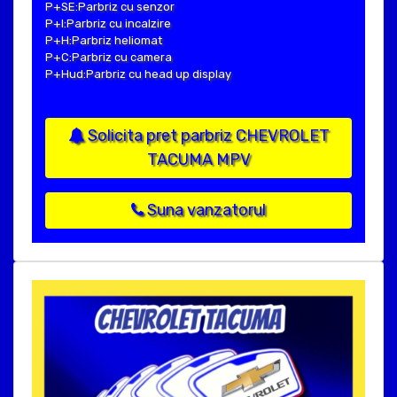
P+SE:Parbriz cu senzor
P+I:Parbriz cu incalzire
P+H:Parbriz heliomat
P+C:Parbriz cu camera
P+Hud:Parbriz cu head up display
Solicita pret parbriz CHEVROLET
TACUMA MPV
Suna vanzatorul