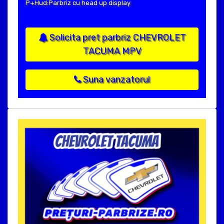
P+Hud:Parbriz cu head up display
Solicita pret parbriz CHEVROLET
TACUMA MPV
Suna vanzatorul