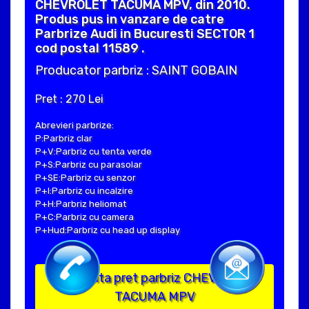
CHEVROLET TACUMA MPV, din 2010.
Produs pus in vanzare de catre
Parbrize Audi in Bucuresti SECTOR 1
cod postal 11589 .
Producator parbriz : SAINT GOBAIN
Pret : 270 Lei
Abrevieri parbrize:
P:Parbriz clar
P+V:Parbriz cu tenta verde
P+S:Parbriz cu parasolar
P+SE:Parbriz cu senzor
P+I:Parbriz cu incalzire
P+H:Parbriz heliomat
P+C:Parbriz cu camera
P+Hud:Parbriz cu head up display
Solicita pret parbriz CHEVROLET
TACUMA MPV