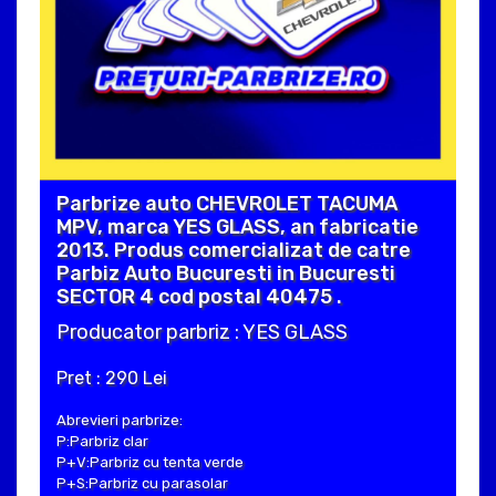
Parbrize auto CHEVROLET TACUMA
MPV, marca YES GLASS, an fabricatie
2013. Produs comercializat de catre
Parbiz Auto Bucuresti in Bucuresti
SECTOR 4 cod postal 40475 .
Producator parbriz : YES GLASS
Pret : 290 Lei
Abrevieri parbrize:
P:Parbriz clar
P+V:Parbriz cu tenta verde
P+S:Parbriz cu parasolar