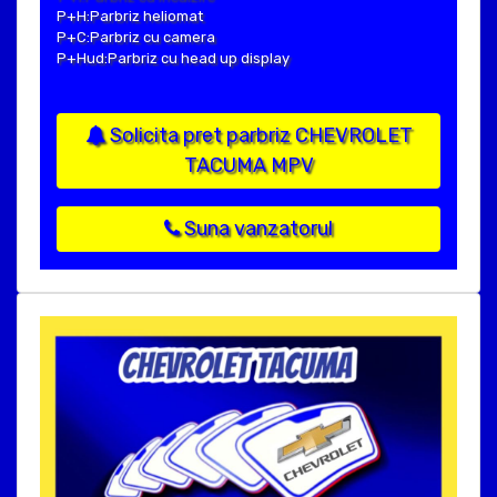
P+H:Parbriz heliomat
P+C:Parbriz cu camera
P+Hud:Parbriz cu head up display
Solicita pret parbriz CHEVROLET
TACUMA MPV
Suna vanzatorul