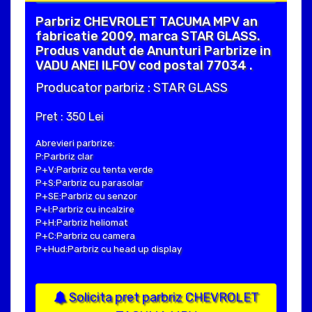
Parbriz CHEVROLET TACUMA MPV an
fabricatie 2009, marca STAR GLASS.
Produs vandut de Anunturi Parbrize in
VADU ANEI ILFOV cod postal 77034 .
Producator parbriz : STAR GLASS
Pret : 350 Lei
Abrevieri parbrize:
P:Parbriz clar
P+V:Parbriz cu tenta verde
P+S:Parbriz cu parasolar
P+SE:Parbriz cu senzor
P+I:Parbriz cu incalzire
P+H:Parbriz heliomat
P+C:Parbriz cu camera
P+Hud:Parbriz cu head up display
Solicita pret parbriz CHEVROLET