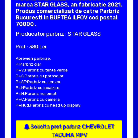
marca STAR GLASS, an fabricatie 2021.
Produs comercializat de catre Parbriz
Bucuresti in BUFTEA ILFOV cod postal
70000 .
Producator parbriz : STAR GLASS
Pret : 380 Lei
Abrevieri parbrize:
P:Parbriz clar
P+V:Parbriz cu tenta verde
P+S:Parbriz cu parasolar
P+SE:Parbriz cu senzor
P+I:Parbriz cu incalzire
P+H:Parbriz heliomat
P+C:Parbriz cu camera
P+Hud:Parbriz cu head up display
Solicita pret parbriz CHEVROLET
TACUMA MPV