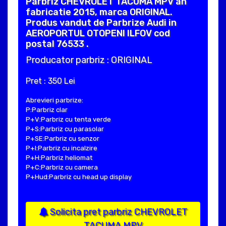
Parbriz CHEVROLET TACUMA MPV an
fabricatie 2015, marca ORIGINAL.
Produs vandut de Parbrize Audi in
AEROPORTUL OTOPENI ILFOV cod
postal 76533 .
Producator parbriz : ORIGINAL
Pret : 350 Lei
Abrevieri parbrize:
P:Parbriz clar
P+V:Parbriz cu tenta verde
P+S:Parbriz cu parasolar
P+SE:Parbriz cu senzor
P+I:Parbriz cu incalzire
P+H:Parbriz heliomat
P+C:Parbriz cu camera
P+Hud:Parbriz cu head up display
Solicita pret parbriz CHEVROLET
TACUMA MPV