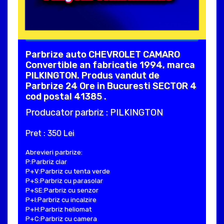
Parbrize auto CHEVROLET CAMARO
Convertible an fabricatie 1994, marca
PILKINGTON. Produs vandut de
Parbrize 24 Ore in Bucuresti SECTOR 4
cod postal 41385 .
Producator parbriz : PILKINGTON
Pret : 350 Lei
Abrevieri parbrize:
P:Parbriz clar
P+V:Parbriz cu tenta verde
P+S:Parbriz cu parasolar
P+SE:Parbriz cu senzor
P+I:Parbriz cu incalzire
P+H:Parbriz heliomat
P+C:Parbriz cu camera