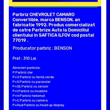
Parbriz CHEVROLET CAMARO
Convertible, marca BENSON, an
fabricatie 1992. Produs comercializat
de catre Parbrize Auto la Domiciliul
clientului in SAFTICA ILFOV cod postal
77019 .
Producator parbriz : BENSON
Pret : 310 Lei
Abrevieri parbrize:
P:Parbriz clar
P+V:Parbriz cu tenta verde
P+S:Parbriz cu parasolar
P+SE:Parbriz cu senzor
P+I:Parbriz cu incalzire
P+H:Parbriz heliomat
P+C:Parbriz cu camera
P+Hud:Parbriz cu head up display