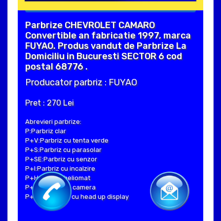
Parbrize CHEVROLET CAMARO
Convertible an fabricatie 1997, marca
FUYAO. Produs vandut de Parbrize La
Domiciliu in Bucuresti SECTOR 6 cod
postal 68776 .
Producator parbriz : FUYAO
Pret : 270 Lei
Abrevieri parbrize:
P:Parbriz clar
P+V:Parbriz cu tenta verde
P+S:Parbriz cu parasolar
P+SE:Parbriz cu senzor
P+I:Parbriz cu incalzire
P+H:Parbriz heliomat
P+C:Parbriz cu camera
P+Hud:Parbriz cu head up display