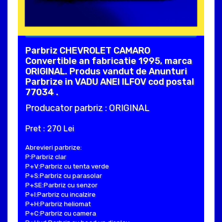
Parbriz CHEVROLET CAMARO
Convertible an fabricatie 1995, marca
ORIGINAL. Produs vandut de Anunturi
Parbrize in VADU ANEI ILFOV cod postal
77034 .
Producator parbriz : ORIGINAL
Pret : 270 Lei
Abrevieri parbrize:
P:Parbriz clar
P+V:Parbriz cu tenta verde
P+S:Parbriz cu parasolar
P+SE:Parbriz cu senzor
P+I:Parbriz cu incalzire
P+H:Parbriz heliomat
P+C:Parbriz cu camera