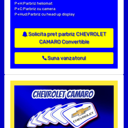
P+H:Parbriz heliomat
P+C:Parbriz cu camera
P+Hud:Parbriz cu head up display
Solicita pret parbriz CHEVROLET
CAMARO Convertible
Suna vanzatorul