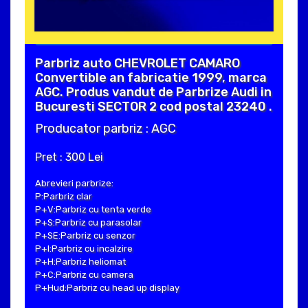
Parbriz auto CHEVROLET CAMARO
Convertible an fabricatie 1999, marca
AGC. Produs vandut de Parbrize Audi in
Bucuresti SECTOR 2 cod postal 23240 .
Producator parbriz : AGC
Pret : 300 Lei
Abrevieri parbrize:
P:Parbriz clar
P+V:Parbriz cu tenta verde
P+S:Parbriz cu parasolar
P+SE:Parbriz cu senzor
P+I:Parbriz cu incalzire
P+H:Parbriz heliomat
P+C:Parbriz cu camera
P+Hud:Parbriz cu head up display