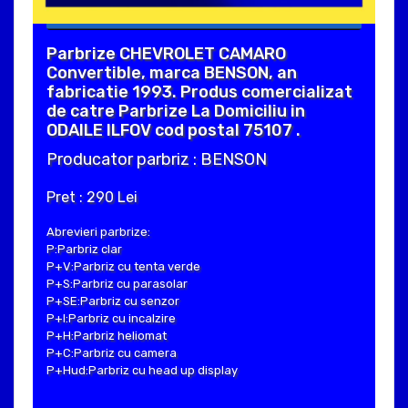
Parbrize CHEVROLET CAMARO
Convertible, marca BENSON, an
fabricatie 1993. Produs comercializat
de catre Parbrize La Domiciliu in
ODAILE ILFOV cod postal 75107 .
Producator parbriz : BENSON
Pret : 290 Lei
Abrevieri parbrize:
P:Parbriz clar
P+V:Parbriz cu tenta verde
P+S:Parbriz cu parasolar
P+SE:Parbriz cu senzor
P+I:Parbriz cu incalzire
P+H:Parbriz heliomat
P+C:Parbriz cu camera
P+Hud:Parbriz cu head up display