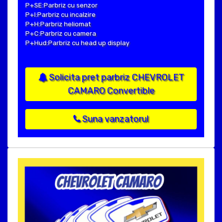
P+SE:Parbriz cu senzor
P+I:Parbriz cu incalzire
P+H:Parbriz heliomat
P+C:Parbriz cu camera
P+Hud:Parbriz cu head up display
Solicita pret parbriz CHEVROLET
CAMARO Convertible
Suna vanzatorul