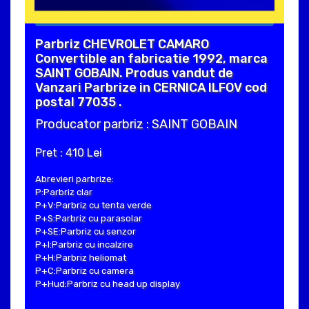
Parbriz CHEVROLET CAMARO
Convertible an fabricatie 1992, marca
SAINT GOBAIN. Produs vandut de
Vanzari Parbrize in CERNICA ILFOV cod
postal 77035 .
Producator parbriz : SAINT GOBAIN
Pret : 410 Lei
Abrevieri parbrize:
P:Parbriz clar
P+V:Parbriz cu tenta verde
P+S:Parbriz cu parasolar
P+SE:Parbriz cu senzor
P+I:Parbriz cu incalzire
P+H:Parbriz heliomat
P+C:Parbriz cu camera
P+Hud:Parbriz cu head up display