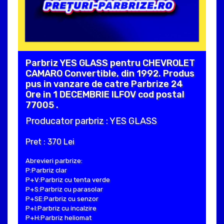
Parbriz YES GLASS pentru CHEVROLET
CAMARO Convertible, din 1992. Produs
pus in vanzare de catre Parbrize 24
Ore in 1 DECEMBRIE ILFOV cod postal
77005 .
Producator parbriz : YES GLASS
Pret : 370 Lei
Abrevieri parbrize:
P:Parbriz clar
P+V:Parbriz cu tenta verde
P+S:Parbriz cu parasolar
P+SE:Parbriz cu senzor
P+I:Parbriz cu incalzire
P+H:Parbriz heliomat