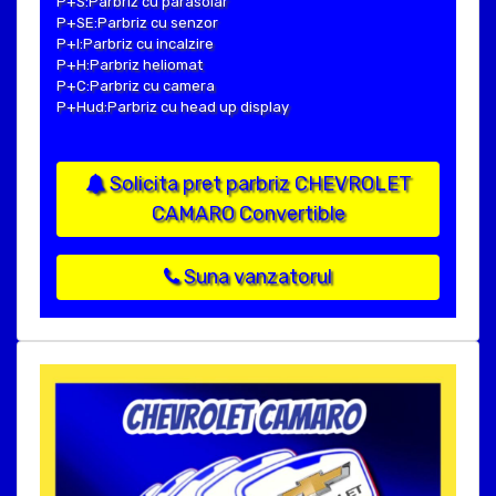
P+S:Parbriz cu parasolar
P+SE:Parbriz cu senzor
P+I:Parbriz cu incalzire
P+H:Parbriz heliomat
P+C:Parbriz cu camera
P+Hud:Parbriz cu head up display
Solicita pret parbriz CHEVROLET
CAMARO Convertible
Suna vanzatorul