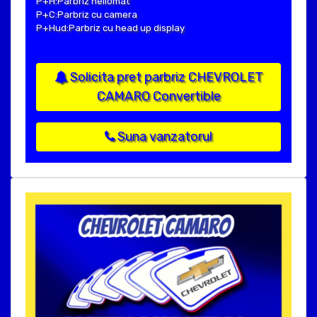
P+H:Parbriz heliomat
P+C:Parbriz cu camera
P+Hud:Parbriz cu head up display
Solicita pret parbriz CHEVROLET
CAMARO Convertible
Suna vanzatorul