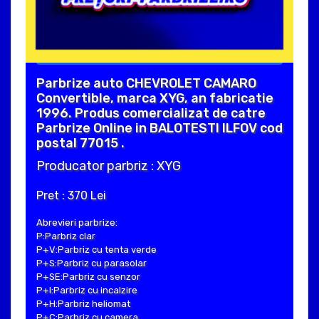
Parbrize auto CHEVROLET CAMARO
Convertible, marca XYG, an fabricatie
1996. Produs comercializat de catre
Parbrize Online in BALOTESTI ILFOV cod
postal 77015 .
Producator parbriz : XYG
Pret : 370 Lei
Abrevieri parbrize:
P:Parbriz clar
P+V:Parbriz cu tenta verde
P+S:Parbriz cu parasolar
P+SE:Parbriz cu senzor
P+I:Parbriz cu incalzire
P+H:Parbriz heliomat
P+C:Parbriz cu camera