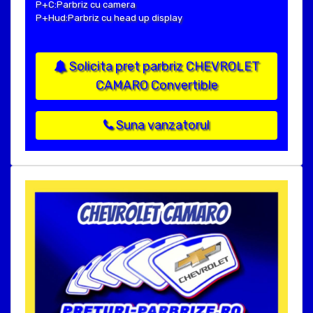
P+C:Parbriz cu camera
P+Hud:Parbriz cu head up display
Solicita pret parbriz CHEVROLET
CAMARO Convertible
Suna vanzatorul