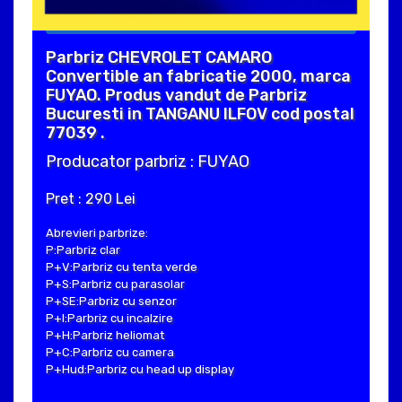
Parbriz CHEVROLET CAMARO
Convertible an fabricatie 2000, marca
FUYAO. Produs vandut de Parbriz
Bucuresti in TANGANU ILFOV cod postal
77039 .
Producator parbriz : FUYAO
Pret : 290 Lei
Abrevieri parbrize:
P:Parbriz clar
P+V:Parbriz cu tenta verde
P+S:Parbriz cu parasolar
P+SE:Parbriz cu senzor
P+I:Parbriz cu incalzire
P+H:Parbriz heliomat
P+C:Parbriz cu camera
P+Hud:Parbriz cu head up display