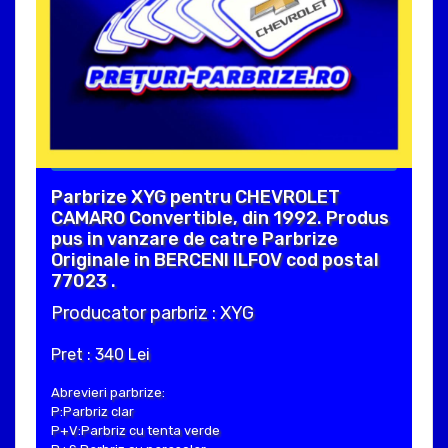
Parbrize XYG pentru CHEVROLET
CAMARO Convertible, din 1992. Produs
pus in vanzare de catre Parbrize
Originale in BERCENI ILFOV cod postal
77023 .
Producator parbriz : XYG
Pret : 340 Lei
Abrevieri parbrize:
P:Parbriz clar
P+V:Parbriz cu tenta verde