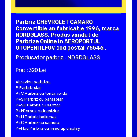
Parbriz CHEVROLET CAMARO
Convertible an fabricatie 1996, marca
NORDGLASS. Produs vandut de
Parbrize Online in AEROPORTUL
OTOPENI ILFOV cod postal 75546 .
Producator parbriz : NORDGLASS
Pret : 320 Lei
Abrevieri parbrize:
P:Parbriz clar
P+V:Parbriz cu tenta verde
P+S:Parbriz cu parasolar
P+SE:Parbriz cu senzor
P+I:Parbriz cu incalzire
P+H:Parbriz heliomat
P+C:Parbriz cu camera
P+Hud:Parbriz cu head up display