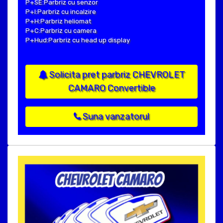
P+SE:Parbriz cu senzor
P+I:Parbriz cu incalzire
P+H:Parbriz heliomat
P+C:Parbriz cu camera
P+Hud:Parbriz cu head up display
Solicita pret parbriz CHEVROLET
CAMARO Convertible
Suna vanzatorul