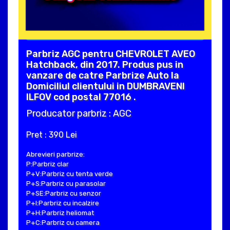
Parbriz AGC pentru CHEVROLET AVEO
Hatchback, din 2017. Produs pus in
vanzare de catre Parbrize Auto la
Domiciliul clientului in DUMBRAVENI
ILFOV cod postal 77016 .
Producator parbriz : AGC
Pret : 390 Lei
Abrevieri parbrize:
P:Parbriz clar
P+V:Parbriz cu tenta verde
P+S:Parbriz cu parasolar
P+SE:Parbriz cu senzor
P+I:Parbriz cu incalzire
P+H:Parbriz heliomat
P+C:Parbriz cu camera