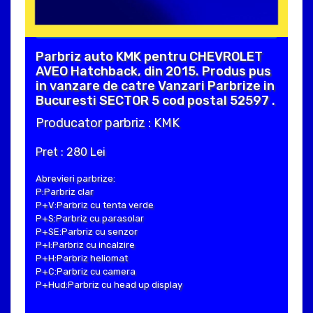
Parbriz auto KMK pentru CHEVROLET
AVEO Hatchback, din 2015. Produs pus
in vanzare de catre Vanzari Parbrize in
Bucuresti SECTOR 5 cod postal 52597 .
Producator parbriz : KMK
Pret : 280 Lei
Abrevieri parbrize:
P:Parbriz clar
P+V:Parbriz cu tenta verde
P+S:Parbriz cu parasolar
P+SE:Parbriz cu senzor
P+I:Parbriz cu incalzire
P+H:Parbriz heliomat
P+C:Parbriz cu camera
P+Hud:Parbriz cu head up display