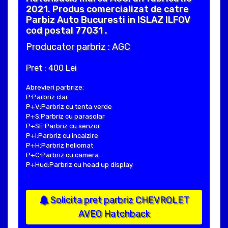
2021. Produs comercializat de catre
Parbiz Auto Bucuresti in ISLAZ ILFOV
cod postal 77031 .
Producator parbriz : AGC
Pret : 400 Lei
Abrevieri parbrize:
P:Parbriz clar
P+V:Parbriz cu tenta verde
P+S:Parbriz cu parasolar
P+SE:Parbriz cu senzor
P+I:Parbriz cu incalzire
P+H:Parbriz heliomat
P+C:Parbriz cu camera
P+Hud:Parbriz cu head up display
Solicita pret parbriz CHEVROLET
AVEO Hatchback