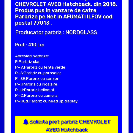
CHEVROLET AVEO Hatchback, din 2018.
Produs pus in vanzare de catre
Parbrize pe Net in AFUMATI ILFOV cod
postal 77013 .
Producator parbriz : NORDGLASS
Pret : 410 Lei
Abrevieri parbrize:
P:Parbriz clar
P+V:Parbriz cu tenta verde
P+S:Parbriz cu parasolar
P+SE:Parbriz cu senzor
P+I:Parbriz cu incalzire
P+H:Parbriz heliomat
P+C:Parbriz cu camera
P+Hud:Parbriz cu head up display
Solicita pret parbriz CHEVROLET
AVEO Hatchback