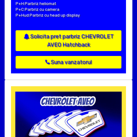
P+H:Parbriz heliomat
P+C:Parbriz cu camera
P+Hud:Parbriz cu head up display
Solicita pret parbriz CHEVROLET
AVEO Hatchback
Suna vanzatorul