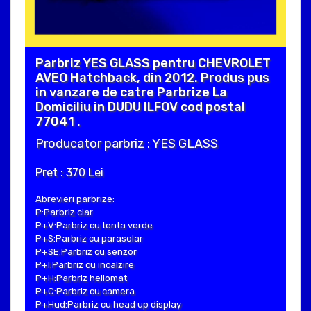
Parbriz YES GLASS pentru CHEVROLET
AVEO Hatchback, din 2012. Produs pus
in vanzare de catre Parbrize La
Domiciliu in DUDU ILFOV cod postal
77041 .
Producator parbriz : YES GLASS
Pret : 370 Lei
Abrevieri parbrize:
P:Parbriz clar
P+V:Parbriz cu tenta verde
P+S:Parbriz cu parasolar
P+SE:Parbriz cu senzor
P+I:Parbriz cu incalzire
P+H:Parbriz heliomat
P+C:Parbriz cu camera
P+Hud:Parbriz cu head up display