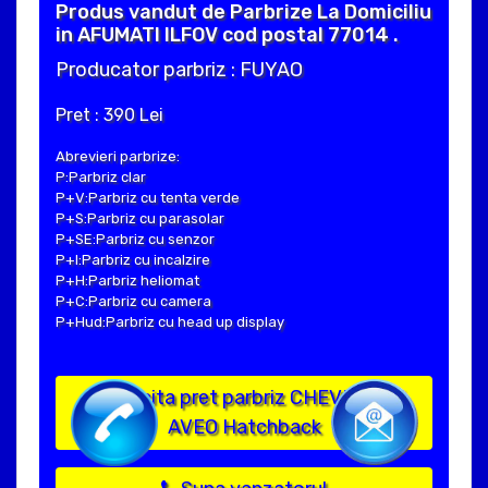
Produs vandut de Parbrize La Domiciliu
in AFUMATI ILFOV cod postal 77014 .
Producator parbriz : FUYAO
Pret : 390 Lei
Abrevieri parbrize:
P:Parbriz clar
P+V:Parbriz cu tenta verde
P+S:Parbriz cu parasolar
P+SE:Parbriz cu senzor
P+I:Parbriz cu incalzire
P+H:Parbriz heliomat
P+C:Parbriz cu camera
P+Hud:Parbriz cu head up display
Solicita pret parbriz CHEVROLET
AVEO Hatchback