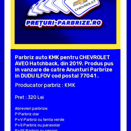
Parbriz auto KMK pentru CHEVROLET
AVEO Hatchback, din 2019. Produs pus
in vanzare de catre Anunturi Parbrize
in DUDU ILFOV cod postal 77041 .
Producator parbriz : KMK
Pret : 320 Lei
Abrevieri parbrize:
P:Parbriz clar
P+V:Parbriz cu tenta verde
P+S:Parbriz cu parasolar
P+SE:Parbriz cu senzor