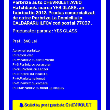
Parbrize auto CHEVROLET AVEO
Hatchback, marca YES GLASS, an
fabricatie 2012. Produs comercializat
de catre Parbrize La Domiciliu in
CALDARARU ILFOV cod postal 77037 .
Producator parbriz : YES GLASS
Pret : 340 Lei
Abrevieri parbrize:
P:Parbriz clar
P+V:Parbriz cu tenta verde
P+S:Parbriz cu parasolar
P+SE:Parbriz cu senzor
P+I:Parbriz cu incalzire
P+H:Parbriz heliomat
P+C:Parbriz cu camera
P+Hud:Parbriz cu head up display
Solicita pret parbriz CHEVROLET