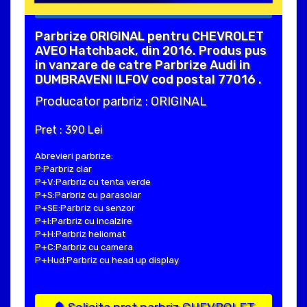
Parbrize ORIGINAL pentru CHEVROLET
AVEO Hatchback, din 2016. Produs pus
in vanzare de catre Parbrize Audi in
DUMBRAVENI ILFOV cod postal 77016 .
Producator parbriz : ORIGINAL
Pret : 390 Lei
Abrevieri parbrize:
P:Parbriz clar
P+V:Parbriz cu tenta verde
P+S:Parbriz cu parasolar
P+SE:Parbriz cu senzor
P+I:Parbriz cu incalzire
P+H:Parbriz heliomat
P+C:Parbriz cu camera
P+Hud:Parbriz cu head up display