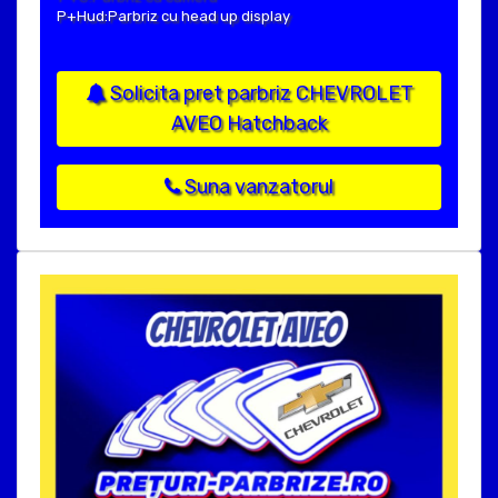
P+Hud:Parbriz cu head up display
Solicita pret parbriz CHEVROLET
AVEO Hatchback
Suna vanzatorul