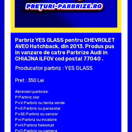
Parbriz YES GLASS pentru CHEVROLET
AVEO Hatchback, din 2013. Produs pus
in vanzare de catre Parbrize Audi in
CHIAJNA ILFOV cod postal 77040 .
Producator parbriz : YES GLASS
Pret : 350 Lei
Abrevieri parbrize:
P:Parbriz clar
P+V:Parbriz cu tenta verde
P+S:Parbriz cu parasolar
P+SE:Parbriz cu senzor
P+I:Parbriz cu incalzire
P+H:Parbriz heliomat
P+C:Parbriz cu camera