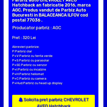
Parbriz auto CHEVROLET AVEO
Hatchback an fabricatie 2016, marca
AGC. Produs vandut de Parbiz Auto
Bucuresti in BALACEANCA ILFOV cod
postal 77036 .
Producator parbriz : AGC
Pret : 320 Lei
Abrevieri parbrize:
P:Parbriz clar
P+V:Parbriz cu tenta verde
P+S:Parbriz cu parasolar
P+SE:Parbriz cu senzor
P+I:Parbriz cu incalzire
P+H:Parbriz heliomat
P+C:Parbriz cu camera
P+Hud:Parbriz cu head up display
Solicita pret parbriz CHEVROLET
AVEO Hatchback