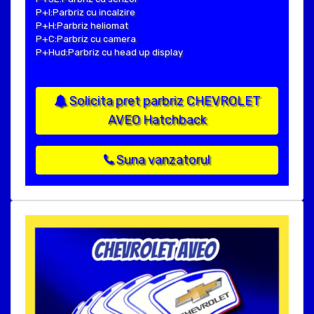
P+I:Parbriz cu incalzire
P+H:Parbriz heliomat
P+C:Parbriz cu camera
P+Hud:Parbriz cu head up display
Solicita pret parbriz CHEVROLET
AVEO Hatchback
Suna vanzatorul