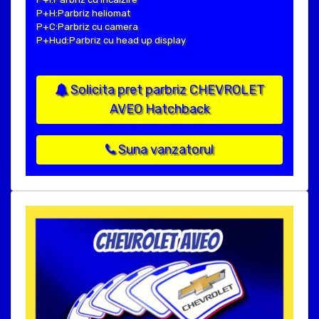
P+H:Parbriz heliomat
P+C:Parbriz cu camera
P+Hud:Parbriz cu head up display
Solicita pret parbriz CHEVROLET
AVEO Hatchback
Suna vanzatorul