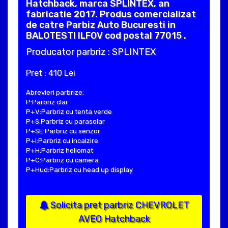
Hatchback, marca SPLINTEX, an
fabricatie 2017. Produs comercializat
de catre Parbiz Auto Bucuresti in
BALOTESTI ILFOV cod postal 77015 .
Producator parbriz : SPLINTEX
Pret : 410 Lei
Abrevieri parbrize:
P:Parbriz clar
P+V:Parbriz cu tenta verde
P+S:Parbriz cu parasolar
P+SE:Parbriz cu senzor
P+I:Parbriz cu incalzire
P+H:Parbriz heliomat
P+C:Parbriz cu camera
P+Hud:Parbriz cu head up display
Solicita pret parbriz CHEVROLET
AVEO Hatchback