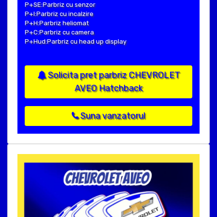
P+SE:Parbriz cu senzor
P+I:Parbriz cu incalzire
P+H:Parbriz heliomat
P+C:Parbriz cu camera
P+Hud:Parbriz cu head up display
Solicita pret parbriz CHEVROLET
AVEO Hatchback
Suna vanzatorul