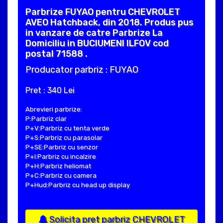
Parbrize FUYAO pentru CHEVROLET
AVEO Hatchback, din 2018. Produs pus
in vanzare de catre Parbrize La
Domiciliu in BUCIUMENI ILFOV cod
postal 71588 .
Producator parbriz : FUYAO
Pret : 340 Lei
Abrevieri parbrize:
P:Parbriz clar
P+V:Parbriz cu tenta verde
P+S:Parbriz cu parasolar
P+SE:Parbriz cu senzor
P+I:Parbriz cu incalzire
P+H:Parbriz heliomat
P+C:Parbriz cu camera
P+Hud:Parbriz cu head up display
Solicita pret parbriz CHEVROLET