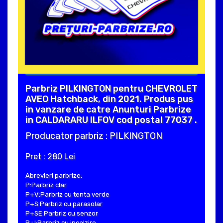
Parbriz PILKINGTON pentru CHEVROLET
AVEO Hatchback, din 2021. Produs pus
in vanzare de catre Anunturi Parbrize
in CALDARARU ILFOV cod postal 77037 .
Producator parbriz : PILKINGTON
Pret : 280 Lei
Abrevieri parbrize:
P:Parbriz clar
P+V:Parbriz cu tenta verde
P+S:Parbriz cu parasolar
P+SE:Parbriz cu senzor
P+I:Parbriz cu incalzire