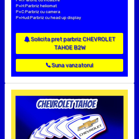
P+H:Parbriz heliomat
P+C:Parbriz cu camera
P+Hud:Parbriz cu head up display
Solicita pret parbriz CHEVROLET
TAHOE B2W
Suna vanzatorul