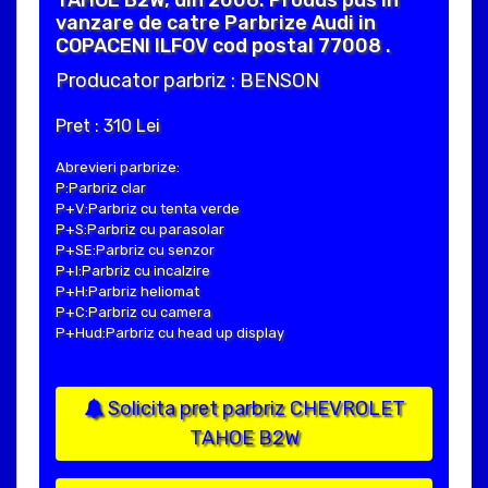
TAHOE B2W, din 2006. Produs pus in
vanzare de catre Parbrize Audi in
COPACENI ILFOV cod postal 77008 .
Producator parbriz : BENSON
Pret : 310 Lei
Abrevieri parbrize:
P:Parbriz clar
P+V:Parbriz cu tenta verde
P+S:Parbriz cu parasolar
P+SE:Parbriz cu senzor
P+I:Parbriz cu incalzire
P+H:Parbriz heliomat
P+C:Parbriz cu camera
P+Hud:Parbriz cu head up display
Solicita pret parbriz CHEVROLET
TAHOE B2W