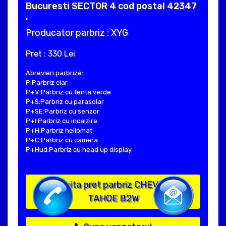
Bucuresti SECTOR 4 cod postal 42347
.
Producator parbriz : XYG
Pret : 330 Lei
Abrevieri parbrize:
P:Parbriz clar
P+V:Parbriz cu tenta verde
P+S:Parbriz cu parasolar
P+SE:Parbriz cu senzor
P+I:Parbriz cu incalzire
P+H:Parbriz heliomat
P+C:Parbriz cu camera
P+Hud:Parbriz cu head up display
Solicita pret parbriz CHEVROLET
TAHOE B2W