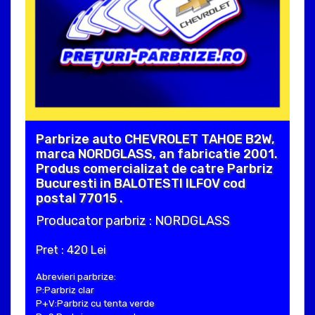
Parbrize auto CHEVROLET TAHOE B2W,
marca NORDGLASS, an fabricatie 2001.
Produs comercializat de catre Parbriz
Bucuresti in BALOTESTI ILFOV cod
postal 77015 .
Producator parbriz : NORDGLASS
Pret : 420 Lei
Abrevieri parbrize:
P:Parbriz clar
P+V:Parbriz cu tenta verde