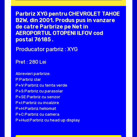
Parbriz XYG pentru CHEVROLET TAHOE
B2W, din 2001. Produs pus in vanzare
de catre Parbrize pe Net in
AEROPORTUL OTOPENI ILFOV cod
postal 76185 .
Producator parbriz : XYG
Pret : 280 Lei
Abrevieri parbrize:
P:Parbriz clar
P+V:Parbriz cu tenta verde
P+S:Parbriz cu parasolar
P+SE:Parbriz cu senzor
P+I:Parbriz cu incalzire
P+H:Parbriz heliomat
P+C:Parbriz cu camera
P+Hud:Parbriz cu head up display