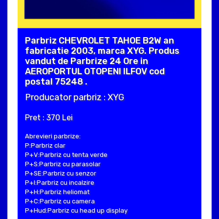
Parbriz CHEVROLET TAHOE B2W an
fabricatie 2003, marca XYG. Produs
vandut de Parbrize 24 Ore in
AEROPORTUL OTOPENI ILFOV cod
postal 75248 .
Producator parbriz : XYG
Pret : 370 Lei
Abrevieri parbrize:
P:Parbriz clar
P+V:Parbriz cu tenta verde
P+S:Parbriz cu parasolar
P+SE:Parbriz cu senzor
P+I:Parbriz cu incalzire
P+H:Parbriz heliomat
P+C:Parbriz cu camera
P+Hud:Parbriz cu head up display