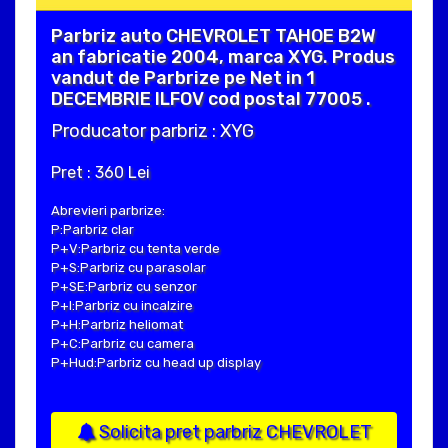
Parbriz auto CHEVROLET TAHOE B2W
an fabricatie 2004, marca XYG. Produs
vandut de Parbrize pe Net in 1
DECEMBRIE ILFOV cod postal 77005 .
Producator parbriz : XYG
Pret : 360 Lei
Abrevieri parbrize:
P:Parbriz clar
P+V:Parbriz cu tenta verde
P+S:Parbriz cu parasolar
P+SE:Parbriz cu senzor
P+I:Parbriz cu incalzire
P+H:Parbriz heliomat
P+C:Parbriz cu camera
P+Hud:Parbriz cu head up display
Solicita pret parbriz CHEVROLET