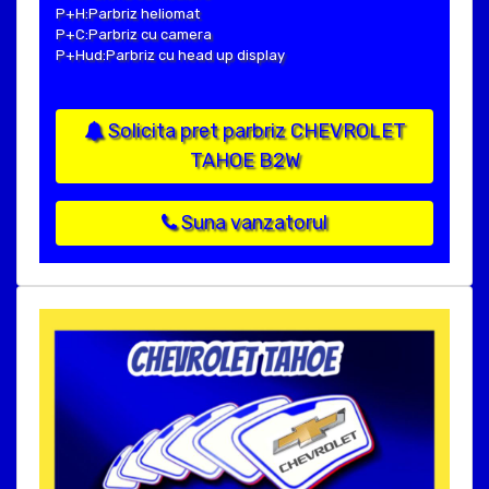
P+H:Parbriz heliomat
P+C:Parbriz cu camera
P+Hud:Parbriz cu head up display
Solicita pret parbriz CHEVROLET
TAHOE B2W
Suna vanzatorul