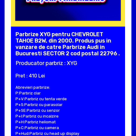
Parbrize XYG pentru CHEVROLET
TAHOE B2W, din 2000. Produs pus in
vanzare de catre Parbrize Audi in
Bucuresti SECTOR 2 cod postal 22796 .
Producator parbriz : XYG
Pret : 410 Lei
Abrevieri parbrize:
P:Parbriz clar
P+V:Parbriz cu tenta verde
P+S:Parbriz cu parasolar
P+SE:Parbriz cu senzor
P+I:Parbriz cu incalzire
P+H:Parbriz heliomat
P+C:Parbriz cu camera
P+Hud:Parbriz cu head up display