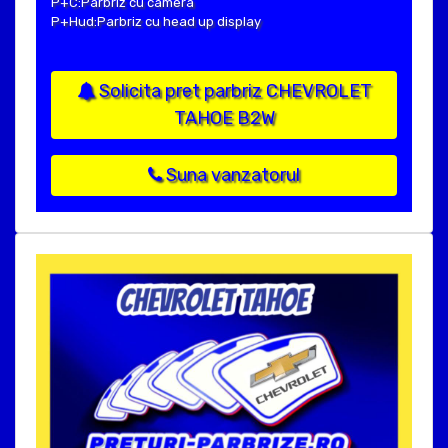
P+C:Parbriz cu camera
P+Hud:Parbriz cu head up display
Solicita pret parbriz CHEVROLET
TAHOE B2W
Suna vanzatorul