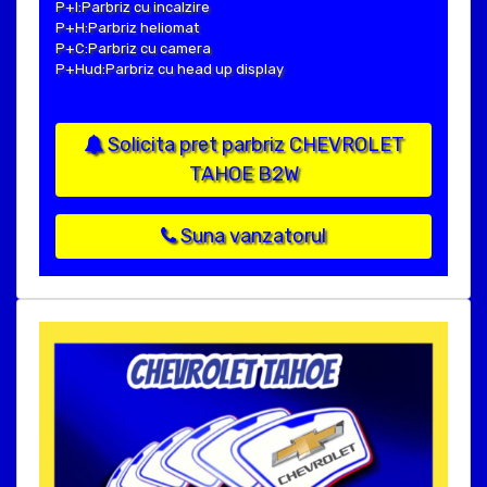
P+I:Parbriz cu incalzire
P+H:Parbriz heliomat
P+C:Parbriz cu camera
P+Hud:Parbriz cu head up display
Solicita pret parbriz CHEVROLET
TAHOE B2W
Suna vanzatorul