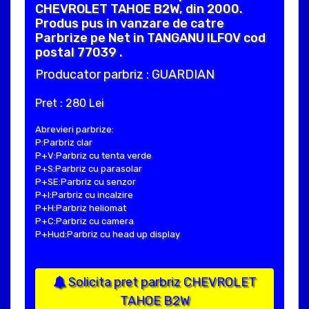
CHEVROLET TAHOE B2W, din 2000.
Produs pus in vanzare de catre
Parbrize pe Net in TANGANU ILFOV cod
postal 77039 .
Producator parbriz : GUARDIAN
Pret : 280 Lei
Abrevieri parbrize:
P:Parbriz clar
P+V:Parbriz cu tenta verde
P+S:Parbriz cu parasolar
P+SE:Parbriz cu senzor
P+I:Parbriz cu incalzire
P+H:Parbriz heliomat
P+C:Parbriz cu camera
P+Hud:Parbriz cu head up display
Solicita pret parbriz CHEVROLET
TAHOE B2W