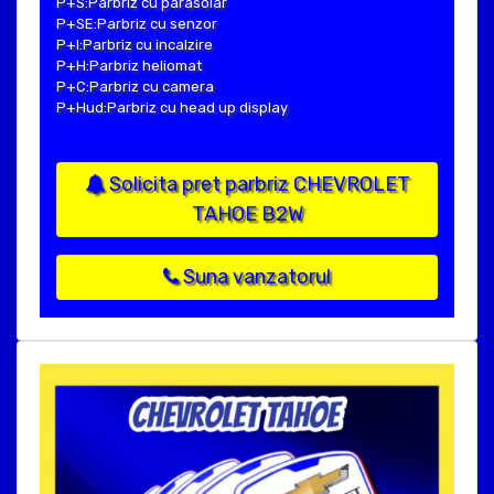
P+S:Parbriz cu parasolar
P+SE:Parbriz cu senzor
P+I:Parbriz cu incalzire
P+H:Parbriz heliomat
P+C:Parbriz cu camera
P+Hud:Parbriz cu head up display
Solicita pret parbriz CHEVROLET
TAHOE B2W
Suna vanzatorul