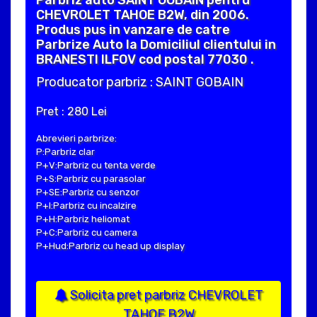
CHEVROLET TAHOE B2W, din 2006.
Produs pus in vanzare de catre
Parbrize Auto la Domiciliul clientului in
BRANESTI ILFOV cod postal 77030 .
Producator parbriz : SAINT GOBAIN
Pret : 280 Lei
Abrevieri parbrize:
P:Parbriz clar
P+V:Parbriz cu tenta verde
P+S:Parbriz cu parasolar
P+SE:Parbriz cu senzor
P+I:Parbriz cu incalzire
P+H:Parbriz heliomat
P+C:Parbriz cu camera
P+Hud:Parbriz cu head up display
Solicita pret parbriz CHEVROLET
TAHOE B2W