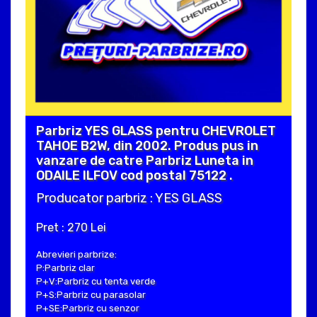
Parbriz YES GLASS pentru CHEVROLET
TAHOE B2W, din 2002. Produs pus in
vanzare de catre Parbriz Luneta in
ODAILE ILFOV cod postal 75122 .
Producator parbriz : YES GLASS
Pret : 270 Lei
Abrevieri parbrize:
P:Parbriz clar
P+V:Parbriz cu tenta verde
P+S:Parbriz cu parasolar
P+SE:Parbriz cu senzor