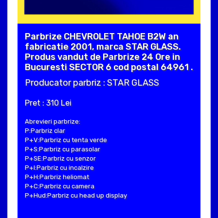
Parbrize CHEVROLET TAHOE B2W an
fabricatie 2001, marca STAR GLASS.
Produs vandut de Parbrize 24 Ore in
Bucuresti SECTOR 6 cod postal 64961 .
Producator parbriz : STAR GLASS
Pret : 310 Lei
Abrevieri parbrize:
P:Parbriz clar
P+V:Parbriz cu tenta verde
P+S:Parbriz cu parasolar
P+SE:Parbriz cu senzor
P+I:Parbriz cu incalzire
P+H:Parbriz heliomat
P+C:Parbriz cu camera
P+Hud:Parbriz cu head up display