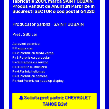
fabricatie 2001, marca SAINT GOBAIN.
Produs vandut de Anunturi Parbrize in
Bucuresti SECTOR 6 cod postal 64220
.
Producator parbriz : SAINT GOBAIN
Pret : 280 Lei
Abrevieri parbrize:
P:Parbriz clar
P+V:Parbriz cu tenta verde
P+S:Parbriz cu parasolar
P+SE:Parbriz cu senzor
P+I:Parbriz cu incalzire
P+H:Parbriz heliomat
P+C:Parbriz cu camera
P+Hud:Parbriz cu head up display
Solicita pret parbriz CHEVROLET
TAHOE B2W