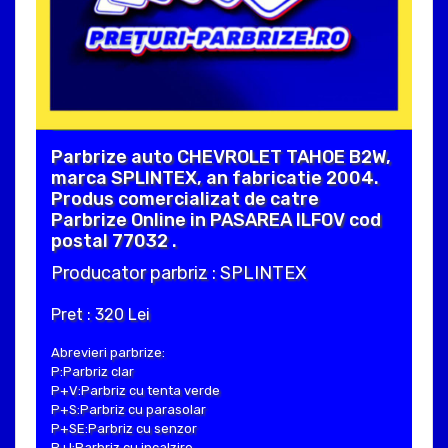
Parbrize auto CHEVROLET TAHOE B2W,
marca SPLINTEX, an fabricatie 2004.
Produs comercializat de catre
Parbrize Online in PASAREA ILFOV cod
postal 77032 .
Producator parbriz : SPLINTEX
Pret : 320 Lei
Abrevieri parbrize:
P:Parbriz clar
P+V:Parbriz cu tenta verde
P+S:Parbriz cu parasolar
P+SE:Parbriz cu senzor
P+I:Parbriz cu incalzire