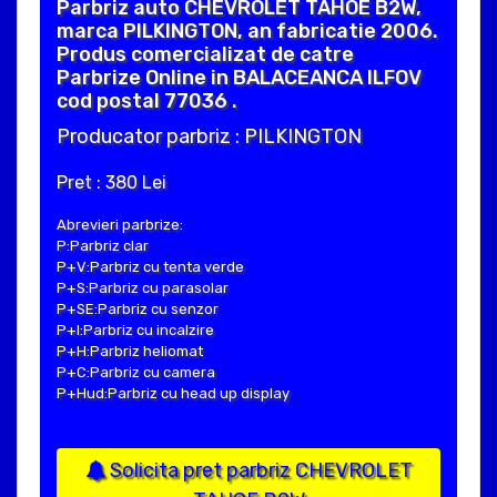
Parbriz auto CHEVROLET TAHOE B2W,
marca PILKINGTON, an fabricatie 2006.
Produs comercializat de catre
Parbrize Online in BALACEANCA ILFOV
cod postal 77036 .
Producator parbriz : PILKINGTON
Pret : 380 Lei
Abrevieri parbrize:
P:Parbriz clar
P+V:Parbriz cu tenta verde
P+S:Parbriz cu parasolar
P+SE:Parbriz cu senzor
P+I:Parbriz cu incalzire
P+H:Parbriz heliomat
P+C:Parbriz cu camera
P+Hud:Parbriz cu head up display
Solicita pret parbriz CHEVROLET