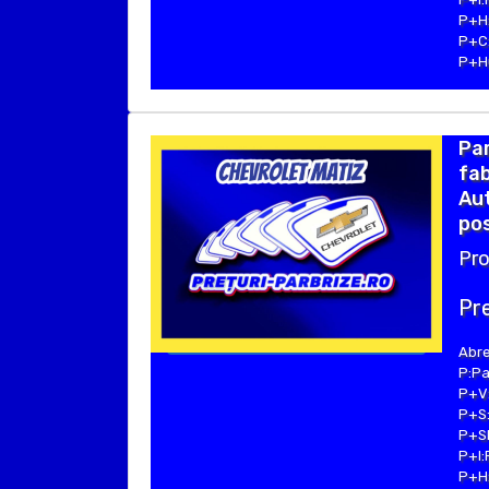
P+H:
P+C:
P+Hu
Pa
fab
Aut
pos
Pro
Pre
Abre
P:Pa
P+V:
P+S:
P+SE
P+I:
P+H: