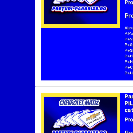
Pro
Pre
Abre
P:Pa
P+V:
P+S:
P+SE
P+I:
P+H:
P+C:
P+Hu
Pa
PIL
cat
Pro