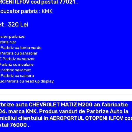
CENI ILFOV cod postal 77021 .
ducator parbriz : KMK
t : 320 Lei
vieri parbrize:
rbriz clar
Parbriz cu tenta verde
Parbriz cu parasolar
:Parbriz cu senzor
Parbriz cu incalzire
Parbriz heliomat
Parbriz cu camera
d:Parbriz cu head up display
rbrize auto CHEVROLET MATIZ M200 an fabricatie
6, marca KMK. Produs vandut de Parbrize Auto la
iciliul clientului in AEROPORTUL OTOPENI ILFOV co
tal 76000 .