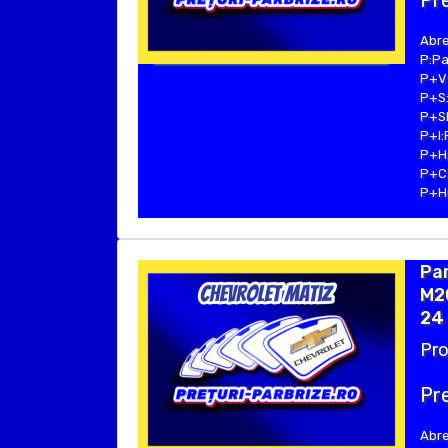
Pre
Abre
P:Pa
P+V:
P+S:
P+SE
P+I:
P+H:
P+C:
P+Hu
Pa
M20
24 
Pro
Pre
Abre