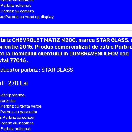
Parbriz heliomat
Parbriz cu camera
d:Parbriz cu head up display
rbriz CHEVROLET MATIZ M200, marca STAR GLASS, 
ricatie 2015. Produs comercializat de catre Parbr
o la Domiciliul clientului in DUMBRAVENI ILFOV cod
tal 77016 .
ducator parbriz : STAR GLASS
t : 270 Lei
vieri parbrize:
rbriz clar
Parbriz cu tenta verde
Parbriz cu parasolar
:Parbriz cu senzor
Parbriz cu incalzire
Parbriz heliomat