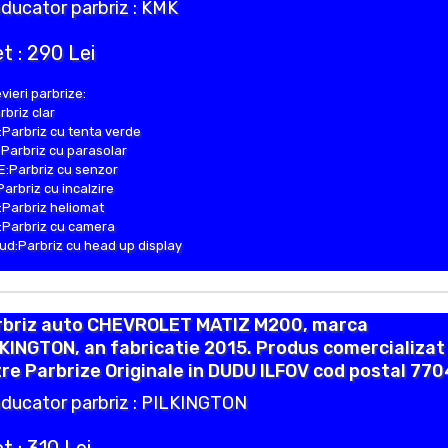
ducator parbriz : KMK
t : 290 Lei
vieri parbrize:
rbriz clar
Parbriz cu tenta verde
Parbriz cu parasolar
:Parbriz cu senzor
Parbriz cu incalzire
Parbriz heliomat
Parbriz cu camera
d:Parbriz cu head up display
rbriz auto CHEVROLET MATIZ M200, marca
KINGTON, an fabricatie 2015. Produs comercializat
re Parbrize Originale in DUDU ILFOV cod postal 770
ducator parbriz : PILKINGTON