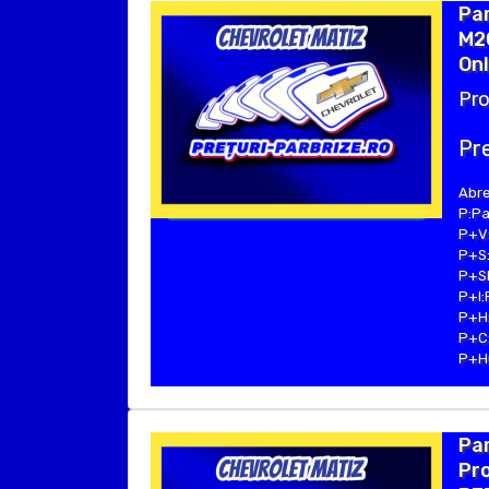
Pa
M20
Onl
Pro
Pre
Abre
P:Pa
P+V:
P+S:
P+SE
P+I:
P+H:
P+C:
P+Hu
Pa
Pro