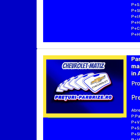
P+S:
P+SE
P+I:
P+H:
P+C:
P+Hu
Pa
ma
in 
Pro
Pre
Abre
P:Pa
P+V:
P+S:
P+SE
P+I: