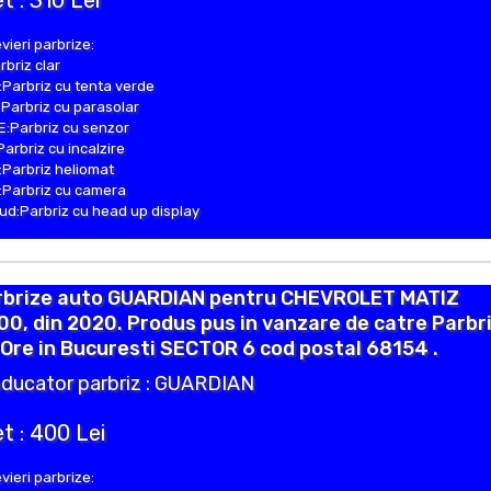
t : 310 Lei
vieri parbrize:
rbriz clar
Parbriz cu tenta verde
Parbriz cu parasolar
:Parbriz cu senzor
Parbriz cu incalzire
Parbriz heliomat
Parbriz cu camera
d:Parbriz cu head up display
rbrize auto GUARDIAN pentru CHEVROLET MATIZ
0, din 2020. Produs pus in vanzare de catre Parbr
Ore in Bucuresti SECTOR 6 cod postal 68154 .
ducator parbriz : GUARDIAN
t : 400 Lei
vieri parbrize: