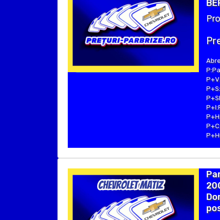
BER
Pro
Pre
Abre
P:Pa
P+V:
P+S:
P+SE
P+I:
P+H:
P+C:
P+Hu
Pa
200
Dom
pos