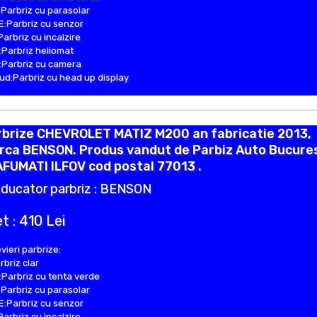
Parbriz cu parasolar
:Parbriz cu senzor
Parbriz cu incalzire
Parbriz heliomat
Parbriz cu camera
d:Parbriz cu head up display
rbrize CHEVROLET MATIZ M200 an fabricatie 2013,
rca BENSON. Produs vandut de Parbiz Auto Bucures
AFUMATI ILFOV cod postal 77013 .
ducator parbriz : BENSON
t : 410 Lei
vieri parbrize:
rbriz clar
Parbriz cu tenta verde
Parbriz cu parasolar
:Parbriz cu senzor
Parbriz cu incalzire