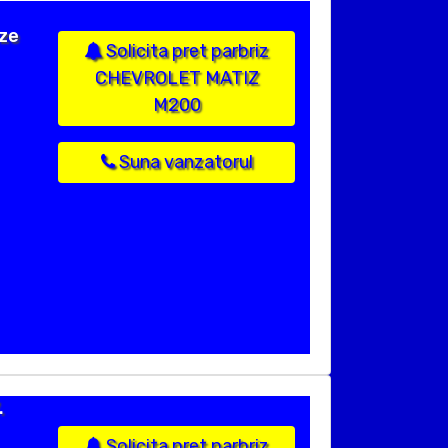
ize
Solicita pret parbriz
CHEVROLET MATIZ
M200
Suna vanzatorul
.
Solicita pret parbriz