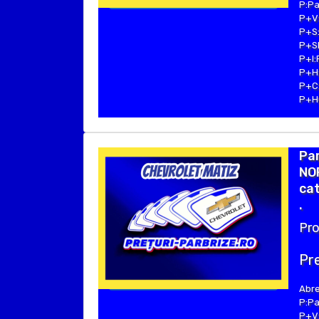
P:Pa
P+V:
P+S:
P+SE
P+I:
P+H:
P+C:
P+Hu
Pa
NOR
cat
.
Pro
Pre
Abre
P:Pa
P+V: