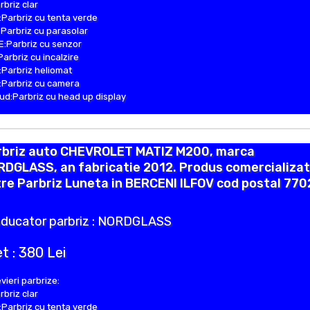
rbriz clar
Parbriz cu tenta verde
Parbriz cu parasolar
:Parbriz cu senzor
Parbriz cu incalzire
Parbriz heliomat
Parbriz cu camera
d:Parbriz cu head up display
rbriz auto CHEVROLET MATIZ M200, marca
DGLASS, an fabricatie 2012. Produs comercializat
re Parbriz Luneta in BERCENI ILFOV cod postal 77
ducator parbriz : NORDGLASS
t : 380 Lei
vieri parbrize:
rbriz clar
Parbriz cu tenta verde