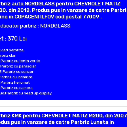
rbriz auto NORDGLASS pentru CHEVROLET MATIZ
0, din 2012. Produs pus in vanzare de catre Parbr
ine in COPACENI ILFOV cod postal 77009 .
ducator parbriz : NORDGLASS
t : 370 Lei
vieri parbrize:
rbriz clar
Parbriz cu tenta verde
Parbriz cu parasolar
:Parbriz cu senzor
Parbriz cu incalzire
Parbriz heliomat
Parbriz cu camera
d:Parbriz cu head up display
rbriz KMK pentru CHEVROLET MATIZ M200, din 2007
dus pus in vanzare de catre Parbriz Luneta in