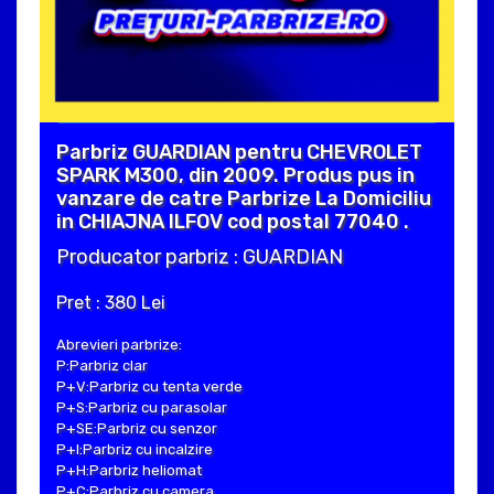
Parbriz GUARDIAN pentru CHEVROLET
SPARK M300, din 2009. Produs pus in
vanzare de catre Parbrize La Domiciliu
in CHIAJNA ILFOV cod postal 77040 .
Producator parbriz : GUARDIAN
Pret : 380 Lei
Abrevieri parbrize:
P:Parbriz clar
P+V:Parbriz cu tenta verde
P+S:Parbriz cu parasolar
P+SE:Parbriz cu senzor
P+I:Parbriz cu incalzire
P+H:Parbriz heliomat
P+C:Parbriz cu camera