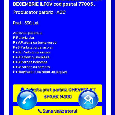
DECEMBRIE ILFOV cod postal 77005 .
Producator parbriz : AGC
Pret : 330 Lei
Abrevieri parbrize:
P:Parbriz clar
P+V:Parbriz cu tenta verde
P+S:Parbriz cu parasolar
P+SE:Parbriz cu senzor
P+I:Parbriz cu incalzire
P+H:Parbriz heliomat
P+C:Parbriz cu camera
P+Hud:Parbriz cu head up display
Solicita pret parbriz CHEVROLET
SPARK M300
Suna vanzatorul