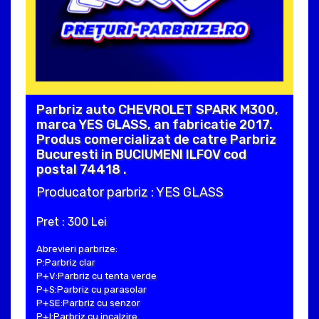
Parbriz auto CHEVROLET SPARK M300,
marca YES GLASS, an fabricatie 2017.
Produs comercializat de catre Parbriz
Bucuresti in BUCIUMENI ILFOV cod
postal 74418 .
Producator parbriz : YES GLASS
Pret : 300 Lei
Abrevieri parbrize:
P:Parbriz clar
P+V:Parbriz cu tenta verde
P+S:Parbriz cu parasolar
P+SE:Parbriz cu senzor
P+I:Parbriz cu incalzire