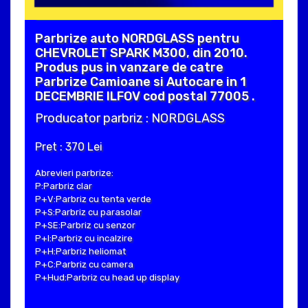
Parbrize auto NORDGLASS pentru
CHEVROLET SPARK M300, din 2010.
Produs pus in vanzare de catre
Parbrize Camioane si Autocare in 1
DECEMBRIE ILFOV cod postal 77005 .
Producator parbriz : NORDGLASS
Pret : 370 Lei
Abrevieri parbrize:
P:Parbriz clar
P+V:Parbriz cu tenta verde
P+S:Parbriz cu parasolar
P+SE:Parbriz cu senzor
P+I:Parbriz cu incalzire
P+H:Parbriz heliomat
P+C:Parbriz cu camera
P+Hud:Parbriz cu head up display