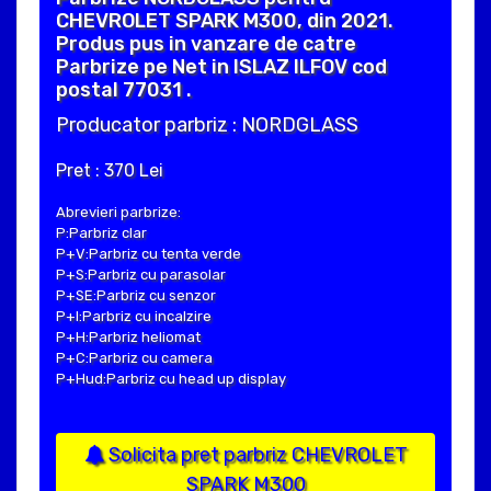
CHEVROLET SPARK M300, din 2021.
Produs pus in vanzare de catre
Parbrize pe Net in ISLAZ ILFOV cod
postal 77031 .
Producator parbriz : NORDGLASS
Pret : 370 Lei
Abrevieri parbrize:
P:Parbriz clar
P+V:Parbriz cu tenta verde
P+S:Parbriz cu parasolar
P+SE:Parbriz cu senzor
P+I:Parbriz cu incalzire
P+H:Parbriz heliomat
P+C:Parbriz cu camera
P+Hud:Parbriz cu head up display
Solicita pret parbriz CHEVROLET
SPARK M300