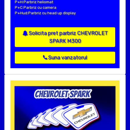
P+H:Parbriz heliomat
P+C:Parbriz cu camera
P+Hud:Parbriz cu head up display
Solicita pret parbriz CHEVROLET
SPARK M300
Suna vanzatorul