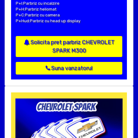
P+I:Parbriz cu incalzire
P+H:Parbriz heliomat
P+C:Parbriz cu camera
P+Hud:Parbriz cu head up display
Solicita pret parbriz CHEVROLET
SPARK M300
Suna vanzatorul