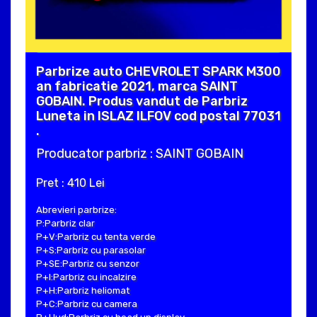
Parbrize auto CHEVROLET SPARK M300
an fabricatie 2021, marca SAINT
GOBAIN. Produs vandut de Parbriz
Luneta in ISLAZ ILFOV cod postal 77031
.
Producator parbriz : SAINT GOBAIN
Pret : 410 Lei
Abrevieri parbrize:
P:Parbriz clar
P+V:Parbriz cu tenta verde
P+S:Parbriz cu parasolar
P+SE:Parbriz cu senzor
P+I:Parbriz cu incalzire
P+H:Parbriz heliomat
P+C:Parbriz cu camera