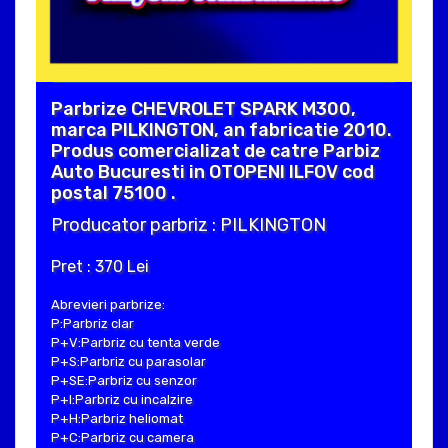
Parbrize CHEVROLET SPARK M300,
marca PILKINGTON, an fabricatie 2010.
Produs comercializat de catre Parbiz
Auto Bucuresti in OTOPENI ILFOV cod
postal 75100 .
Producator parbriz : PILKINGTON
Pret : 370 Lei
Abrevieri parbrize:
P:Parbriz clar
P+V:Parbriz cu tenta verde
P+S:Parbriz cu parasolar
P+SE:Parbriz cu senzor
P+I:Parbriz cu incalzire
P+H:Parbriz heliomat
P+C:Parbriz cu camera