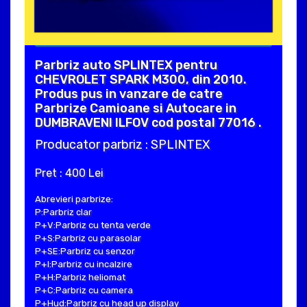
Parbriz auto SPLINTEX pentru
CHEVROLET SPARK M300, din 2010.
Produs pus in vanzare de catre
Parbrize Camioane si Autocare in
DUMBRAVENI ILFOV cod postal 77016 .
Producator parbriz : SPLINTEX
Pret : 400 Lei
Abrevieri parbrize:
P:Parbriz clar
P+V:Parbriz cu tenta verde
P+S:Parbriz cu parasolar
P+SE:Parbriz cu senzor
P+I:Parbriz cu incalzire
P+H:Parbriz heliomat
P+C:Parbriz cu camera
P+Hud:Parbriz cu head up display