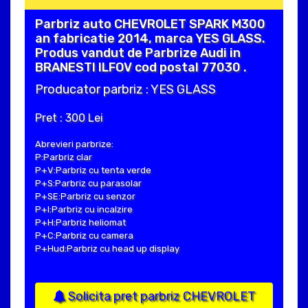
Parbriz auto CHEVROLET SPARK M300
an fabricatie 2014, marca YES GLASS.
Produs vandut de Parbrize Audi in
BRANESTI ILFOV cod postal 77030 .
Producator parbriz : YES GLASS
Pret : 300 Lei
Abrevieri parbrize:
P:Parbriz clar
P+V:Parbriz cu tenta verde
P+S:Parbriz cu parasolar
P+SE:Parbriz cu senzor
P+I:Parbriz cu incalzire
P+H:Parbriz heliomat
P+C:Parbriz cu camera
P+Hud:Parbriz cu head up display
Solicita pret parbriz CHEVROLET