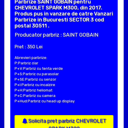
Parbrize SAINT GOBAIN pentru
CHEVROLET SPARK M300, din 2017.
Produs pus in vanzare de catre Vanzari
Parbrize in Bucuresti SECTOR 3 cod
postal 30511 .
Producator parbriz : SAINT GOBAIN
Pret : 350 Lei
Abrevieri parbrize:
P:Parbriz clar
P+V:Parbriz cu tenta verde
P+S:Parbriz cu parasolar
P+SE:Parbriz cu senzor
P+I:Parbriz cu incalzire
P+H:Parbriz heliomat
P+C:Parbriz cu camera
P+Hud:Parbriz cu head up display
Solicita pret parbriz CHEVROLET