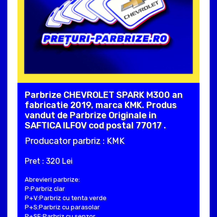
Parbrize CHEVROLET SPARK M300 an
fabricatie 2019, marca KMK. Produs
vandut de Parbrize Originale in
SAFTICA ILFOV cod postal 77017 .
Producator parbriz : KMK
Pret : 320 Lei
Abrevieri parbrize:
P:Parbriz clar
P+V:Parbriz cu tenta verde
P+S:Parbriz cu parasolar
P+SE:Parbriz cu senzor