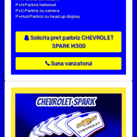
P+H:Parbriz heliomat
P+C:Parbriz cu camera
P+Hud:Parbriz cu head up display
Solicita pret parbriz CHEVROLET
SPARK M300
Suna vanzatorul