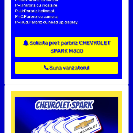
P+I:Parbriz cu incalzire
P+H:Parbriz heliomat
P+C:Parbriz cu camera
P+Hud:Parbriz cu head up display
Solicita pret parbriz CHEVROLET
SPARK M300
Suna vanzatorul