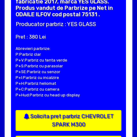
fabricatie 2017, marca YES GLASS.
Produs vandut de Parbrize pe Net in
ODAILE ILFOV cod postal 75131 .
Producator parbriz : YES GLASS
Pret : 380 Lei
Abrevieri parbrize:
P:Parbriz clar
P+V:Parbriz cu tenta verde
P+S:Parbriz cu parasolar
P+SE:Parbriz cu senzor
P+I:Parbriz cu incalzire
P+H:Parbriz heliomat
P+C:Parbriz cu camera
P+Hud:Parbriz cu head up display
Solicita pret parbriz CHEVROLET
SPARK M300