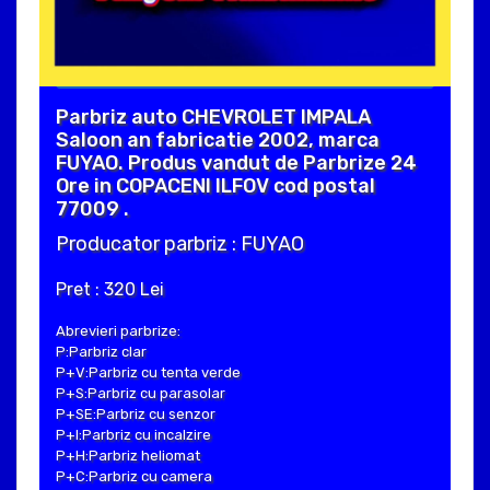
Parbriz auto CHEVROLET IMPALA
Saloon an fabricatie 2002, marca
FUYAO. Produs vandut de Parbrize 24
Ore in COPACENI ILFOV cod postal
77009 .
Producator parbriz : FUYAO
Pret : 320 Lei
Abrevieri parbrize:
P:Parbriz clar
P+V:Parbriz cu tenta verde
P+S:Parbriz cu parasolar
P+SE:Parbriz cu senzor
P+I:Parbriz cu incalzire
P+H:Parbriz heliomat
P+C:Parbriz cu camera