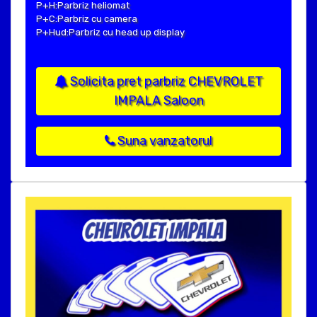
P+H:Parbriz heliomat
P+C:Parbriz cu camera
P+Hud:Parbriz cu head up display
Solicita pret parbriz CHEVROLET
IMPALA Saloon
Suna vanzatorul