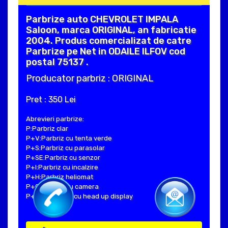
Parbrize auto CHEVROLET IMPALA
Saloon, marca ORIGINAL, an fabricatie
2004. Produs comercializat de catre
Parbrize pe Net in ODAILE ILFOV cod
postal 75137 .
Producator parbriz : ORIGINAL
Pret : 350 Lei
Abrevieri parbrize:
P:Parbriz clar
P+V:Parbriz cu tenta verde
P+S:Parbriz cu parasolar
P+SE:Parbriz cu senzor
P+I:Parbriz cu incalzire
P+H:Parbriz heliomat
P+C:Parbriz cu camera
P+Hud:Parbriz cu head up display