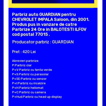
Parbriz auto GUARDIAN pentru
CHEVROLET IMPALA Saloon, din 2001.
Produs pus in vanzare de catre
Parbrize 24 Ore in BALOTESTI ILFOV
cod postal 77015 .
Producator parbriz : GUARDIAN
Pret : 420 Lei
Abrevieri parbrize:
P:Parbriz clar
P+V:Parbriz cu tenta verde
P+S:Parbriz cu parasolar
P+SE:Parbriz cu senzor
P+I:Parbriz cu incalzire
P+H:Parbriz heliomat
P+C:Parbriz cu camera
P+Hud:Parbriz cu head up display