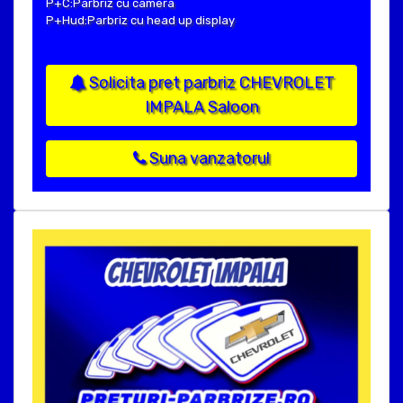
P+C:Parbriz cu camera
P+Hud:Parbriz cu head up display
Solicita pret parbriz CHEVROLET
IMPALA Saloon
Suna vanzatorul