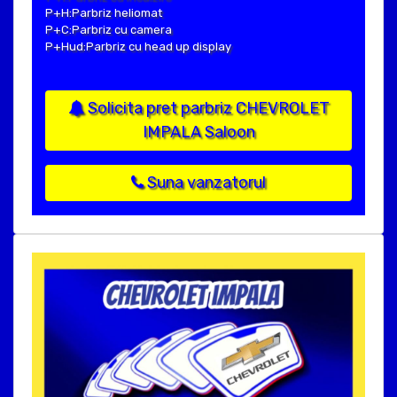
P+H:Parbriz heliomat
P+C:Parbriz cu camera
P+Hud:Parbriz cu head up display
Solicita pret parbriz CHEVROLET
IMPALA Saloon
Suna vanzatorul