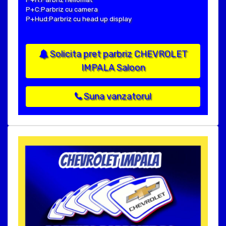
P+C:Parbriz cu camera
P+Hud:Parbriz cu head up display
Solicita pret parbriz CHEVROLET
IMPALA Saloon
Suna vanzatorul