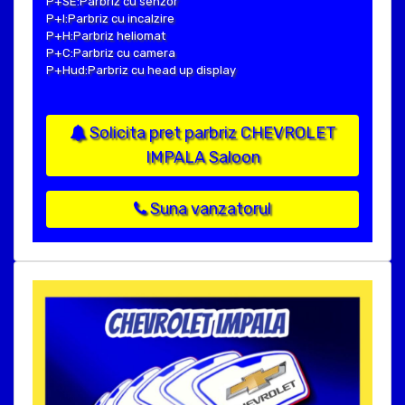
P+SE:Parbriz cu senzor
P+I:Parbriz cu incalzire
P+H:Parbriz heliomat
P+C:Parbriz cu camera
P+Hud:Parbriz cu head up display
Solicita pret parbriz CHEVROLET
IMPALA Saloon
Suna vanzatorul