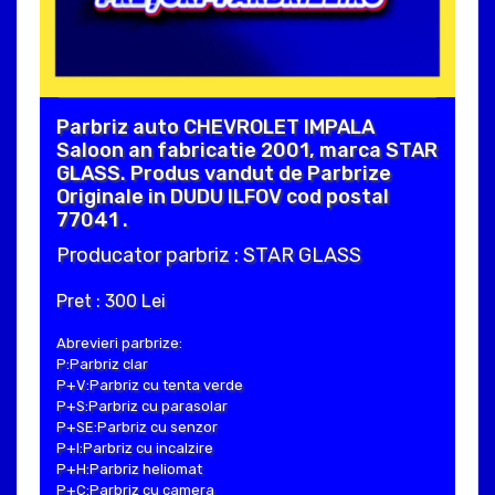
Parbriz auto CHEVROLET IMPALA
Saloon an fabricatie 2001, marca STAR
GLASS. Produs vandut de Parbrize
Originale in DUDU ILFOV cod postal
77041 .
Producator parbriz : STAR GLASS
Pret : 300 Lei
Abrevieri parbrize:
P:Parbriz clar
P+V:Parbriz cu tenta verde
P+S:Parbriz cu parasolar
P+SE:Parbriz cu senzor
P+I:Parbriz cu incalzire
P+H:Parbriz heliomat
P+C:Parbriz cu camera