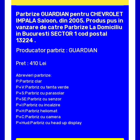
Parbrize GUARDIAN pentru CHEVROLET
IMPALA Saloon, din 2005. Produs pus in
vanzare de catre Parbrize La Domiciliu
in Bucuresti SECTOR 1 cod postal
13224 .
Producator parbriz : GUARDIAN
Pret : 410 Lei
Abrevieri parbrize:
P:Parbriz clar
P+V:Parbriz cu tenta verde
P+S:Parbriz cu parasolar
P+SE:Parbriz cu senzor
P+I:Parbriz cu incalzire
P+H:Parbriz heliomat
P+C:Parbriz cu camera
P+Hud:Parbriz cu head up display