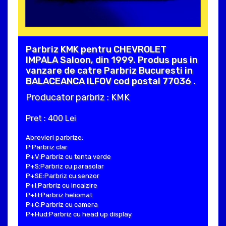
Parbriz KMK pentru CHEVROLET
IMPALA Saloon, din 1999. Produs pus in
vanzare de catre Parbriz Bucuresti in
BALACEANCA ILFOV cod postal 77036 .
Producator parbriz : KMK
Pret : 400 Lei
Abrevieri parbrize:
P:Parbriz clar
P+V:Parbriz cu tenta verde
P+S:Parbriz cu parasolar
P+SE:Parbriz cu senzor
P+I:Parbriz cu incalzire
P+H:Parbriz heliomat
P+C:Parbriz cu camera
P+Hud:Parbriz cu head up display