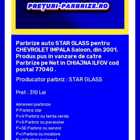
Parbrize auto STAR GLASS pentru
CHEVROLET IMPALA Saloon, din 2001.
Produs pus in vanzare de catre
Parbrize pe Net in CHIAJNA ILFOV cod
postal 77040 .
Producator parbriz : STAR GLASS
Pret : 310 Lei
Abrevieri parbrize:
P:Parbriz clar
P+V:Parbriz cu tenta verde
P+S:Parbriz cu parasolar
P+SE:Parbriz cu senzor
P+I:Parbriz cu incalzire
P+H:Parbriz heliomat