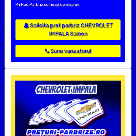
P+Hud:Parbriz cu head up display
Solicita pret parbriz CHEVROLET
IMPALA Saloon
Suna vanzatorul