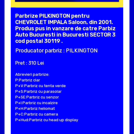
Parbrize PILKINGTON pentru
CHEVROLET IMPALA Saloon, din 2001.
Produs pus in vanzare de catre Parbiz
Auto Bucuresti in Bucuresti SECTOR 3
cod postal 30119 .
Producator parbriz : PILKINGTON
Pret : 310 Lei
Abrevieri parbrize:
P:Parbriz clar
P+V:Parbriz cu tenta verde
P+S:Parbriz cu parasolar
P+SE:Parbriz cu senzor
P+I:Parbriz cu incalzire
P+H:Parbriz heliomat
P+C:Parbriz cu camera
P+Hud:Parbriz cu head up display