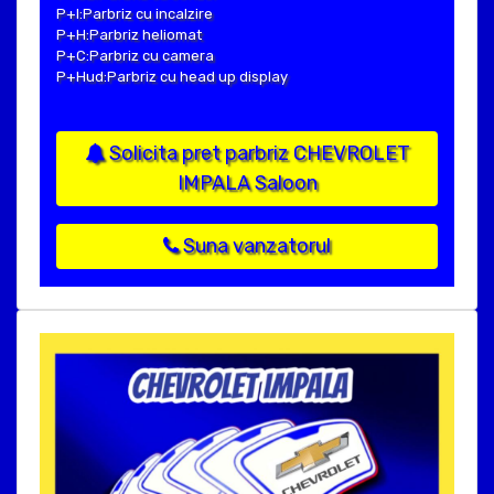
P+I:Parbriz cu incalzire
P+H:Parbriz heliomat
P+C:Parbriz cu camera
P+Hud:Parbriz cu head up display
Solicita pret parbriz CHEVROLET
IMPALA Saloon
Suna vanzatorul