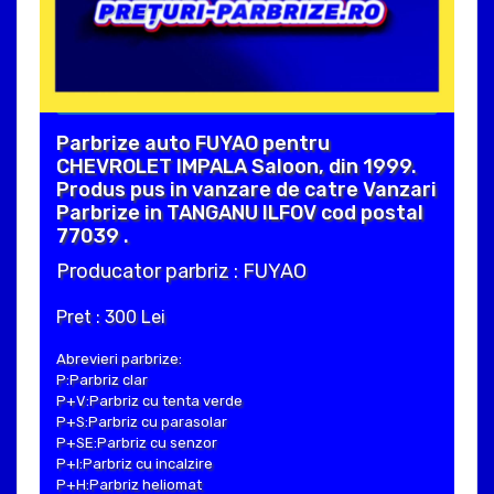
Parbrize auto FUYAO pentru
CHEVROLET IMPALA Saloon, din 1999.
Produs pus in vanzare de catre Vanzari
Parbrize in TANGANU ILFOV cod postal
77039 .
Producator parbriz : FUYAO
Pret : 300 Lei
Abrevieri parbrize:
P:Parbriz clar
P+V:Parbriz cu tenta verde
P+S:Parbriz cu parasolar
P+SE:Parbriz cu senzor
P+I:Parbriz cu incalzire
P+H:Parbriz heliomat