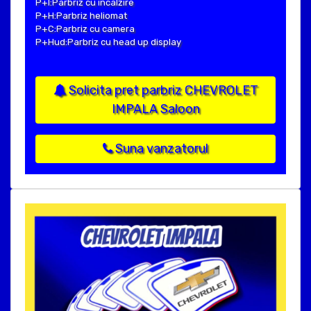
P+I:Parbriz cu incalzire
P+H:Parbriz heliomat
P+C:Parbriz cu camera
P+Hud:Parbriz cu head up display
Solicita pret parbriz CHEVROLET
IMPALA Saloon
Suna vanzatorul