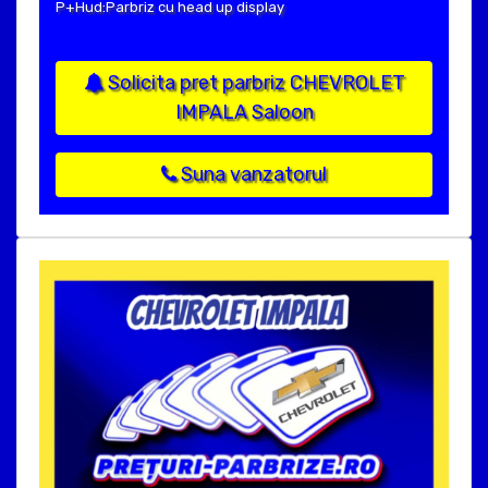
P+Hud:Parbriz cu head up display
Solicita pret parbriz CHEVROLET
IMPALA Saloon
Suna vanzatorul