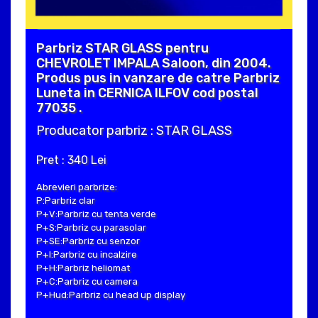
Parbriz STAR GLASS pentru
CHEVROLET IMPALA Saloon, din 2004.
Produs pus in vanzare de catre Parbriz
Luneta in CERNICA ILFOV cod postal
77035 .
Producator parbriz : STAR GLASS
Pret : 340 Lei
Abrevieri parbrize:
P:Parbriz clar
P+V:Parbriz cu tenta verde
P+S:Parbriz cu parasolar
P+SE:Parbriz cu senzor
P+I:Parbriz cu incalzire
P+H:Parbriz heliomat
P+C:Parbriz cu camera
P+Hud:Parbriz cu head up display