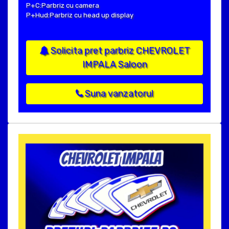
P+C:Parbriz cu camera
P+Hud:Parbriz cu head up display
Solicita pret parbriz CHEVROLET
IMPALA Saloon
Suna vanzatorul