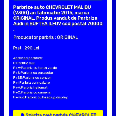
Parbrize auto CHEVROLET MALIBU
(V300) an fabricatie 2015, marca
ORIGINAL. Produs vandut de Parbrize
Audi in BUFTEA ILFOV cod postal 70000
.
Producator parbriz : ORIGINAL
Pret : 290 Lei
Abrevieri parbrize:
P:Parbriz clar
P+V:Parbriz cu tenta verde
P+S:Parbriz cu parasolar
P+SE:Parbriz cu senzor
P+I:Parbriz cu incalzire
P+H:Parbriz heliomat
P+C:Parbriz cu camera
P+Hud:Parbriz cu head up display
Solicita pret parbriz CHEVROLET