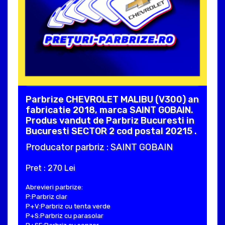
Parbrize CHEVROLET MALIBU (V300) an
fabricatie 2018, marca SAINT GOBAIN.
Produs vandut de Parbriz Bucuresti in
Bucuresti SECTOR 2 cod postal 20215 .
Producator parbriz : SAINT GOBAIN
Pret : 270 Lei
Abrevieri parbrize:
P:Parbriz clar
P+V:Parbriz cu tenta verde
P+S:Parbriz cu parasolar