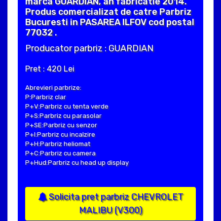
marca GUARDIAN, an fabricatie 2014.
Produs comercializat de catre Parbriz
Bucuresti in PASAREA ILFOV cod postal
77032 .
Producator parbriz : GUARDIAN
Pret : 420 Lei
Abrevieri parbrize:
P:Parbriz clar
P+V:Parbriz cu tenta verde
P+S:Parbriz cu parasolar
P+SE:Parbriz cu senzor
P+I:Parbriz cu incalzire
P+H:Parbriz heliomat
P+C:Parbriz cu camera
P+Hud:Parbriz cu head up display
Solicita pret parbriz CHEVROLET
MALIBU (V300)