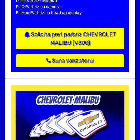
P+H:Parbriz heliomat
P+C:Parbriz cu camera
P+Hud:Parbriz cu head up display
Solicita pret parbriz CHEVROLET
MALIBU (V300)
Suna vanzatorul