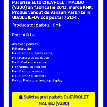
Parbrize auto CHEVROLET MALIBU
(V300) an fabricatie 2013, marca KMK.
Produs vandut de Vanzari Parbrize in
ODAILE ILFOV cod postal 75134 .
Producator parbriz : KMK
Pret : 410 Lei
Abrevieri parbrize:
P:Parbriz clar
P+V:Parbriz cu tenta verde
P+S:Parbriz cu parasolar
P+SE:Parbriz cu senzor
P+I:Parbriz cu incalzire
P+H:Parbriz heliomat
P+C:Parbriz cu camera
P+Hud:Parbriz cu head up display
Solicita pret parbriz CHEVROLET
MALIBU (V300)