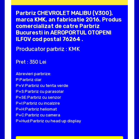
Parbriz CHEVROLET MALIBU (V300),
marca KMK, an fabricatie 2016. Produs
comercializat de catre Parbriz
Bucuresti in AEROPORTUL OTOPENI
ILFOV cod postal 76264 .
Producator parbriz : KMK
Pret : 350 Lei
Abrevieri parbrize:
P:Parbriz clar
P+V:Parbriz cu tenta verde
P+S:Parbriz cu parasolar
P+SE:Parbriz cu senzor
P+I:Parbriz cu incalzire
P+H:Parbriz heliomat
P+C:Parbriz cu camera
P+Hud:Parbriz cu head up display