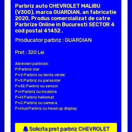
Parbriz auto CHEVROLET MALIBU
(V300), marca GUARDIAN, an fabricatie
2020. Produs comercializat de catre
Parbrize Online in Bucuresti SECTOR 4
cod postal 41452 .
Producator parbriz : GUARDIAN
Pret : 320 Lei
Abrevieri parbrize:
P:Parbriz clar
P+V:Parbriz cu tenta verde
P+S:Parbriz cu parasolar
P+SE:Parbriz cu senzor
P+I:Parbriz cu incalzire
P+H:Parbriz heliomat
P+C:Parbriz cu camera
P+Hud:Parbriz cu head up display
Solicita pret parbriz CHEVROLET