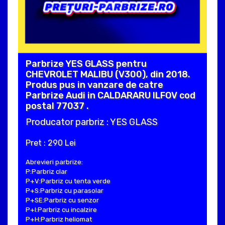
Parbrize YES GLASS pentru
CHEVROLET MALIBU (V300), din 2018.
Produs pus in vanzare de catre
Parbrize Audi in CALDARARU ILFOV cod
postal 77037 .
Producator parbriz : YES GLASS
Pret : 290 Lei
Abrevieri parbrize:
P:Parbriz clar
P+V:Parbriz cu tenta verde
P+S:Parbriz cu parasolar
P+SE:Parbriz cu senzor
P+I:Parbriz cu incalzire
P+H:Parbriz heliomat