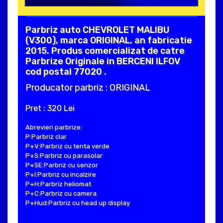
Parbriz auto CHEVROLET MALIBU
(V300), marca ORIGINAL, an fabricatie
2015. Produs comercializat de catre
Parbrize Originale in BERCENI ILFOV
cod postal 77020 .
Producator parbriz : ORIGINAL
Pret : 320 Lei
Abrevieri parbrize:
P:Parbriz clar
P+V:Parbriz cu tenta verde
P+S:Parbriz cu parasolar
P+SE:Parbriz cu senzor
P+I:Parbriz cu incalzire
P+H:Parbriz heliomat
P+C:Parbriz cu camera
P+Hud:Parbriz cu head up display