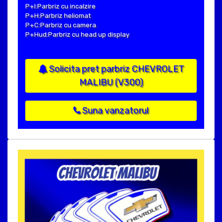
P+I:Parbriz cu incalzire
P+H:Parbriz heliomat
P+C:Parbriz cu camera
P+Hud:Parbriz cu head up display
Solicita pret parbriz CHEVROLET
MALIBU (V300)
Suna vanzatorul