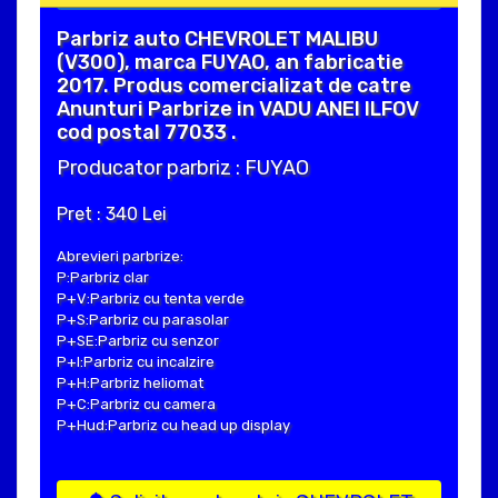
Parbriz auto CHEVROLET MALIBU
(V300), marca FUYAO, an fabricatie
2017. Produs comercializat de catre
Anunturi Parbrize in VADU ANEI ILFOV
cod postal 77033 .
Producator parbriz : FUYAO
Pret : 340 Lei
Abrevieri parbrize:
P:Parbriz clar
P+V:Parbriz cu tenta verde
P+S:Parbriz cu parasolar
P+SE:Parbriz cu senzor
P+I:Parbriz cu incalzire
P+H:Parbriz heliomat
P+C:Parbriz cu camera
P+Hud:Parbriz cu head up display