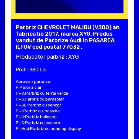
Parbriz CHEVROLET MALIBU (V300) an
fabricatie 2017, marca XYG. Produs
vandut de Parbrize Audi in PASAREA
ILFOV cod postal 77032 .
Producator parbriz : XYG
Pret : 380 Lei
Abrevieri parbrize:
P:Parbriz clar
P+V:Parbriz cu tenta verde
P+S:Parbriz cu parasolar
P+SE:Parbriz cu senzor
P+I:Parbriz cu incalzire
P+H:Parbriz heliomat
P+C:Parbriz cu camera
P+Hud:Parbriz cu head up display