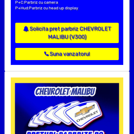
P+C:Parbriz cu camera
P+Hud:Parbriz cu head up display
Solicita pret parbriz CHEVROLET
MALIBU (V300)
Suna vanzatorul