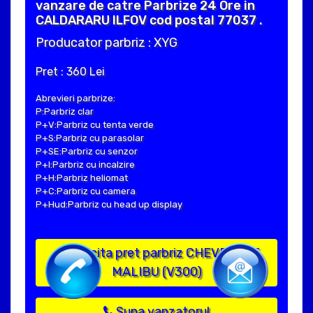
vanzare de catre Parbrize 24 Ore in
CALDARARU ILFOV cod postal 77037 .
Producator parbriz : XYG
Pret : 360 Lei
Abrevieri parbrize:
P:Parbriz clar
P+V:Parbriz cu tenta verde
P+S:Parbriz cu parasolar
P+SE:Parbriz cu senzor
P+I:Parbriz cu incalzire
P+H:Parbriz heliomat
P+C:Parbriz cu camera
P+Hud:Parbriz cu head up display
Solicita pret parbriz CHEVROLET
MALIBU (V300)
Suna vanzatorul