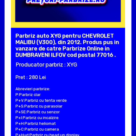
Parbriz auto XYG pentru CHEVROLET
MALIBU (V300), din 2012. Produs pus in
vanzare de catre Parbrize Online in
DUMBRAVENI ILFOV cod postal 77016 .
Producator parbriz : XYG
Pret : 280 Lei
Abrevieri parbrize:
P:Parbriz clar
P+V:Parbriz cu tenta verde
P+S:Parbriz cu parasolar
P+SE:Parbriz cu senzor
P+I:Parbriz cu incalzire
P+H:Parbriz heliomat
P+C:Parbriz cu camera
P+Hud:Parbriz cu head up display