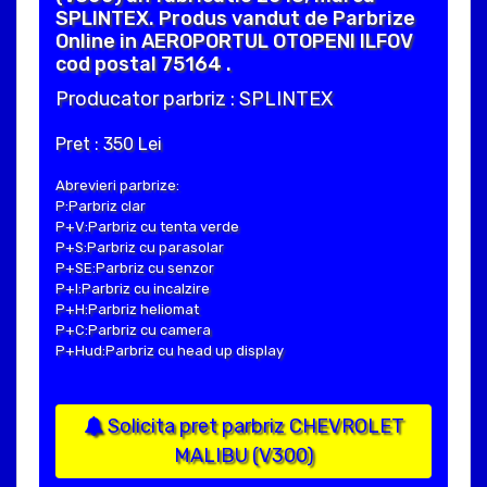
SPLINTEX. Produs vandut de Parbrize
Online in AEROPORTUL OTOPENI ILFOV
cod postal 75164 .
Producator parbriz : SPLINTEX
Pret : 350 Lei
Abrevieri parbrize:
P:Parbriz clar
P+V:Parbriz cu tenta verde
P+S:Parbriz cu parasolar
P+SE:Parbriz cu senzor
P+I:Parbriz cu incalzire
P+H:Parbriz heliomat
P+C:Parbriz cu camera
P+Hud:Parbriz cu head up display
Solicita pret parbriz CHEVROLET
MALIBU (V300)