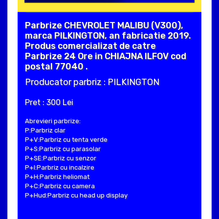
Parbrize CHEVROLET MALIBU (V300),
marca PILKINGTON, an fabricatie 2019.
Produs comercializat de catre
Parbrize 24 Ore in CHIAJNA ILFOV cod
postal 77040 .
Producator parbriz : PILKINGTON
Pret : 300 Lei
Abrevieri parbrize:
P:Parbriz clar
P+V:Parbriz cu tenta verde
P+S:Parbriz cu parasolar
P+SE:Parbriz cu senzor
P+I:Parbriz cu incalzire
P+H:Parbriz heliomat
P+C:Parbriz cu camera
P+Hud:Parbriz cu head up display