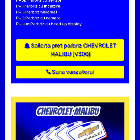
P+SE:Parbriz cu senzor
P+I:Parbriz cu incalzire
P+H:Parbriz heliomat
P+C:Parbriz cu camera
P+Hud:Parbriz cu head up display
Solicita pret parbriz CHEVROLET
MALIBU (V300)
Suna vanzatorul