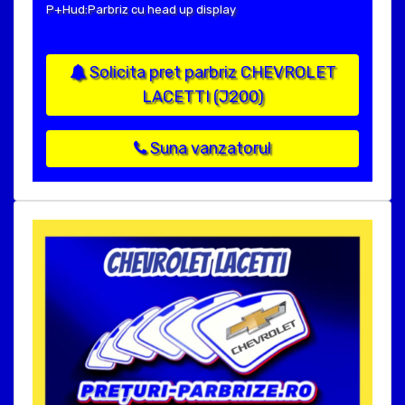
P+Hud:Parbriz cu head up display
Solicita pret parbriz CHEVROLET
LACETTI (J200)
Suna vanzatorul