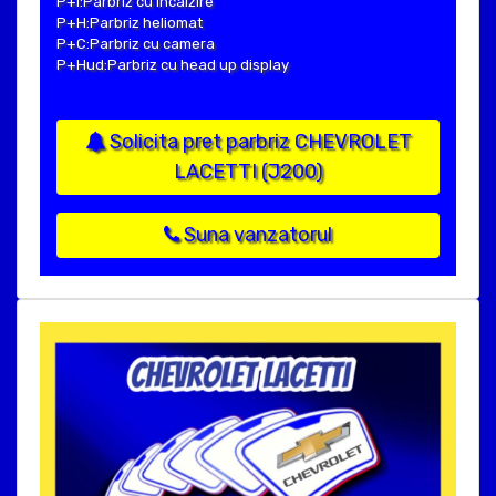
P+I:Parbriz cu incalzire
P+H:Parbriz heliomat
P+C:Parbriz cu camera
P+Hud:Parbriz cu head up display
Solicita pret parbriz CHEVROLET
LACETTI (J200)
Suna vanzatorul