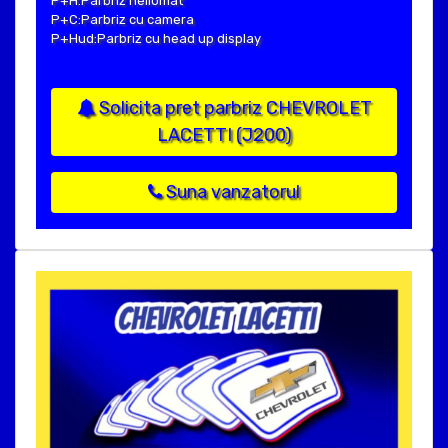
P+H:Parbriz heliomat
P+C:Parbriz cu camera
P+Hud:Parbriz cu head up display
Solicita pret parbriz CHEVROLET
LACETTI (J200)
Suna vanzatorul