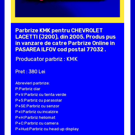
Parbrize KMK pentru CHEVROLET
LACETTI (J200), din 2005. Produs pus
in vanzare de catre Parbrize Online in
PASAREA ILFOV cod postal 77032 .
Producator parbriz : KMK
Pret : 380 Lei
Abrevieri parbrize:
P:Parbriz clar
P+V:Parbriz cu tenta verde
P+S:Parbriz cu parasolar
P+SE:Parbriz cu senzor
P+I:Parbriz cu incalzire
P+H:Parbriz heliomat
P+C:Parbriz cu camera
P+Hud:Parbriz cu head up display