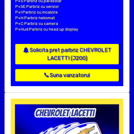
P+S:Parbriz cu parasolar
P+SE:Parbriz cu senzor
P+I:Parbriz cu incalzire
P+H:Parbriz heliomat
P+C:Parbriz cu camera
P+Hud:Parbriz cu head up display
Solicita pret parbriz CHEVROLET
LACETTI (J200)
Suna vanzatorul