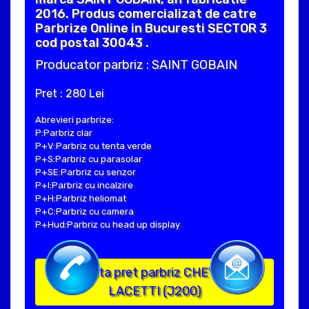
2016. Produs comercializat de catre
Parbrize Online in Bucuresti SECTOR 3
cod postal 30043 .
Producator parbriz : SAINT GOBAIN
Pret : 280 Lei
Abrevieri parbrize:
P:Parbriz clar
P+V:Parbriz cu tenta verde
P+S:Parbriz cu parasolar
P+SE:Parbriz cu senzor
P+I:Parbriz cu incalzire
P+H:Parbriz heliomat
P+C:Parbriz cu camera
P+Hud:Parbriz cu head up display
Solicita pret parbriz CHEVROLET
LACETTI (J200)