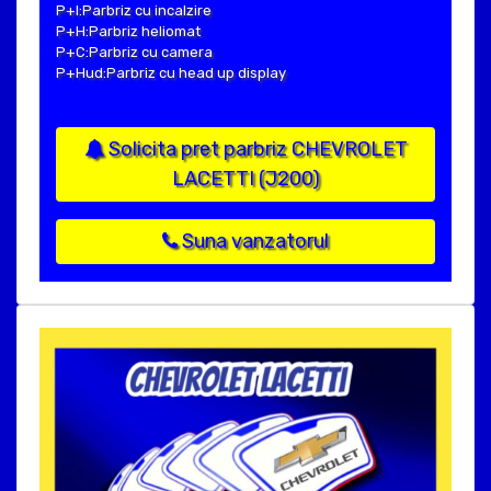
P+I:Parbriz cu incalzire
P+H:Parbriz heliomat
P+C:Parbriz cu camera
P+Hud:Parbriz cu head up display
Solicita pret parbriz CHEVROLET
LACETTI (J200)
Suna vanzatorul