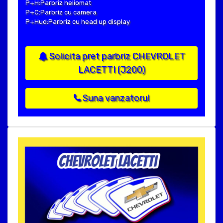
P+H:Parbriz heliomat
P+C:Parbriz cu camera
P+Hud:Parbriz cu head up display
Solicita pret parbriz CHEVROLET
LACETTI (J200)
Suna vanzatorul