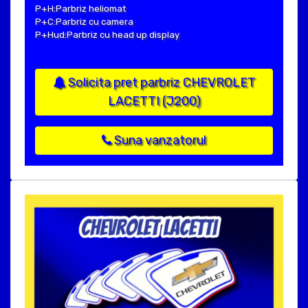
P+H:Parbriz heliomat
P+C:Parbriz cu camera
P+Hud:Parbriz cu head up display
Solicita pret parbriz CHEVROLET
LACETTI (J200)
Suna vanzatorul