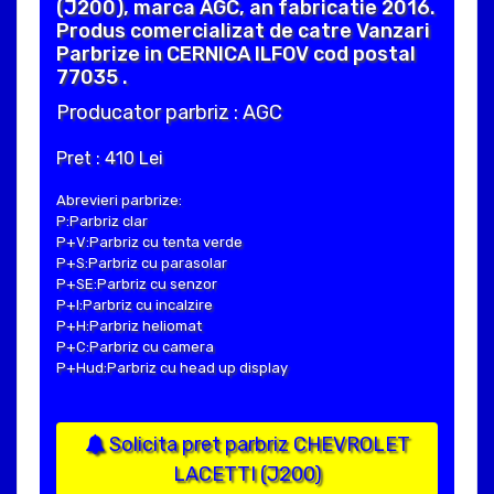
(J200), marca AGC, an fabricatie 2016.
Produs comercializat de catre Vanzari
Parbrize in CERNICA ILFOV cod postal
77035 .
Producator parbriz : AGC
Pret : 410 Lei
Abrevieri parbrize:
P:Parbriz clar
P+V:Parbriz cu tenta verde
P+S:Parbriz cu parasolar
P+SE:Parbriz cu senzor
P+I:Parbriz cu incalzire
P+H:Parbriz heliomat
P+C:Parbriz cu camera
P+Hud:Parbriz cu head up display
Solicita pret parbriz CHEVROLET
LACETTI (J200)