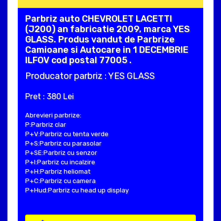
Parbriz auto CHEVROLET LACETTI
(J200) an fabricatie 2009, marca YES
GLASS. Produs vandut de Parbrize
Camioane si Autocare in 1 DECEMBRIE
ILFOV cod postal 77005 .
Producator parbriz : YES GLASS
Pret : 380 Lei
Abrevieri parbrize:
P:Parbriz clar
P+V:Parbriz cu tenta verde
P+S:Parbriz cu parasolar
P+SE:Parbriz cu senzor
P+I:Parbriz cu incalzire
P+H:Parbriz heliomat
P+C:Parbriz cu camera
P+Hud:Parbriz cu head up display