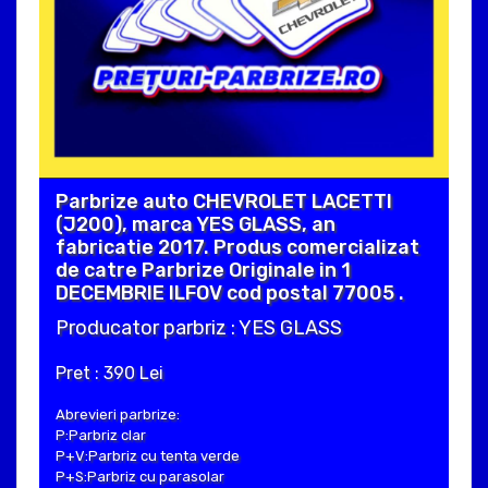
Parbrize auto CHEVROLET LACETTI
(J200), marca YES GLASS, an
fabricatie 2017. Produs comercializat
de catre Parbrize Originale in 1
DECEMBRIE ILFOV cod postal 77005 .
Producator parbriz : YES GLASS
Pret : 390 Lei
Abrevieri parbrize:
P:Parbriz clar
P+V:Parbriz cu tenta verde
P+S:Parbriz cu parasolar