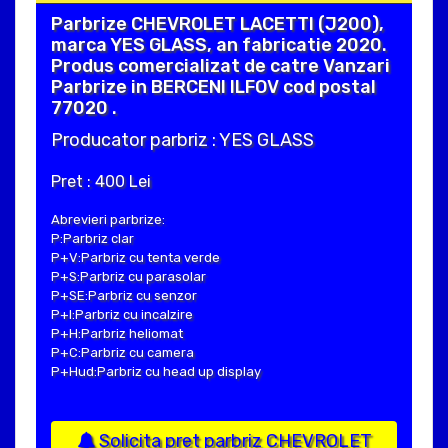
Parbrize CHEVROLET LACETTI (J200),
marca YES GLASS, an fabricatie 2020.
Produs comercializat de catre Vanzari
Parbrize in BERCENI ILFOV cod postal
77020 .
Producator parbriz : YES GLASS
Pret : 400 Lei
Abrevieri parbrize:
P:Parbriz clar
P+V:Parbriz cu tenta verde
P+S:Parbriz cu parasolar
P+SE:Parbriz cu senzor
P+I:Parbriz cu incalzire
P+H:Parbriz heliomat
P+C:Parbriz cu camera
P+Hud:Parbriz cu head up display
Solicita pret parbriz CHEVROLET