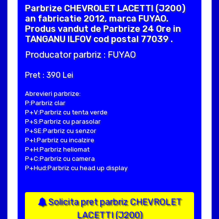
Parbrize CHEVROLET LACETTI (J200)
an fabricatie 2012, marca FUYAO.
Produs vandut de Parbrize 24 Ore in
TANGANU ILFOV cod postal 77039 .
Producator parbriz : FUYAO
Pret : 390 Lei
Abrevieri parbrize:
P:Parbriz clar
P+V:Parbriz cu tenta verde
P+S:Parbriz cu parasolar
P+SE:Parbriz cu senzor
P+I:Parbriz cu incalzire
P+H:Parbriz heliomat
P+C:Parbriz cu camera
P+Hud:Parbriz cu head up display
Solicita pret parbriz CHEVROLET
LACETTI (J200)