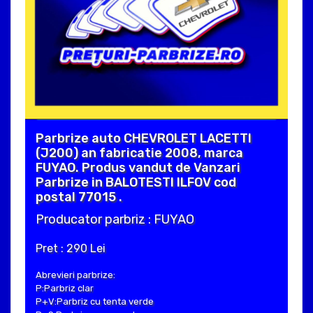
Parbrize auto CHEVROLET LACETTI
(J200) an fabricatie 2008, marca
FUYAO. Produs vandut de Vanzari
Parbrize in BALOTESTI ILFOV cod
postal 77015 .
Producator parbriz : FUYAO
Pret : 290 Lei
Abrevieri parbrize:
P:Parbriz clar
P+V:Parbriz cu tenta verde