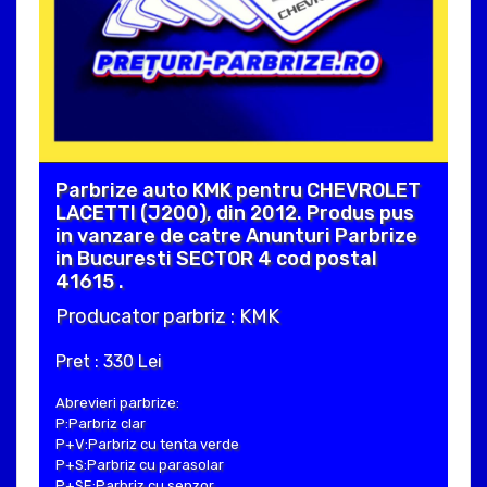
Parbrize auto KMK pentru CHEVROLET
LACETTI (J200), din 2012. Produs pus
in vanzare de catre Anunturi Parbrize
in Bucuresti SECTOR 4 cod postal
41615 .
Producator parbriz : KMK
Pret : 330 Lei
Abrevieri parbrize:
P:Parbriz clar
P+V:Parbriz cu tenta verde
P+S:Parbriz cu parasolar
P+SE:Parbriz cu senzor