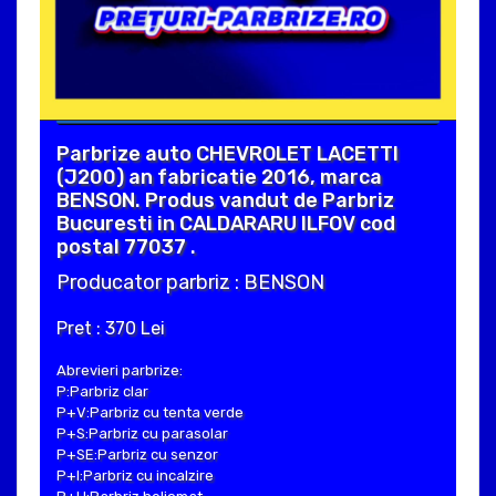
Parbrize auto CHEVROLET LACETTI
(J200) an fabricatie 2016, marca
BENSON. Produs vandut de Parbriz
Bucuresti in CALDARARU ILFOV cod
postal 77037 .
Producator parbriz : BENSON
Pret : 370 Lei
Abrevieri parbrize:
P:Parbriz clar
P+V:Parbriz cu tenta verde
P+S:Parbriz cu parasolar
P+SE:Parbriz cu senzor
P+I:Parbriz cu incalzire