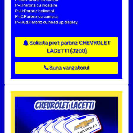
P+I:Parbriz cu incalzire
P+H:Parbriz heliomat
P+C:Parbriz cu camera
P+Hud:Parbriz cu head up display
Solicita pret parbriz CHEVROLET
LACETTI (J200)
Suna vanzatorul