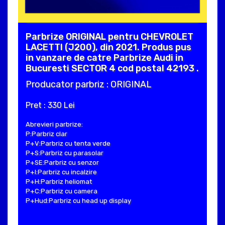
Parbrize ORIGINAL pentru CHEVROLET
LACETTI (J200), din 2021. Produs pus
in vanzare de catre Parbrize Audi in
Bucuresti SECTOR 4 cod postal 42193 .
Producator parbriz : ORIGINAL
Pret : 330 Lei
Abrevieri parbrize:
P:Parbriz clar
P+V:Parbriz cu tenta verde
P+S:Parbriz cu parasolar
P+SE:Parbriz cu senzor
P+I:Parbriz cu incalzire
P+H:Parbriz heliomat
P+C:Parbriz cu camera
P+Hud:Parbriz cu head up display