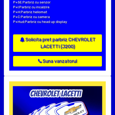
P+SE:Parbriz cu senzor
P+I:Parbriz cu incalzire
P+H:Parbriz heliomat
P+C:Parbriz cu camera
P+Hud:Parbriz cu head up display
Solicita pret parbriz CHEVROLET
LACETTI (J200)
Suna vanzatorul