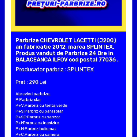
Parbrize CHEVROLET LACETTI (J200)
an fabricatie 2012, marca SPLINTEX.
Produs vandut de Parbrize 24 Ore in
BALACEANCA ILFOV cod postal 77036 .
Producator parbriz : SPLINTEX
Pret : 290 Lei
Abrevieri parbrize:
P:Parbriz clar
P+V:Parbriz cu tenta verde
P+S:Parbriz cu parasolar
P+SE:Parbriz cu senzor
P+I:Parbriz cu incalzire
P+H:Parbriz heliomat
P+C:Parbriz cu camera