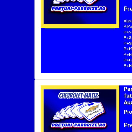
Pre
Abre
P:Pa
P+V:
P+S:
P+SE
P+I:
P+H:
P+C:
P+Hu
Pa
fab
Aud
Pro
Pre