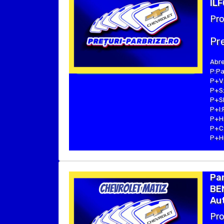
ILF
Pro
Pre
Abre
P:Pa
P+V:
P+S:
P+SE
P+I:
P+H:
P+C:
P+Hu
Pa
BE
Aut
Pro