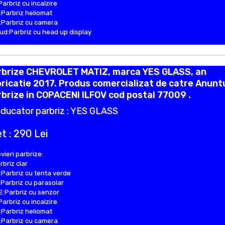
Parbriz cu incalzire
Parbriz heliomat
Parbriz cu camera
d:Parbriz cu head up display
rbrize CHEVROLET MATIZ, marca YES GLASS, an
ricatie 2017. Produs comercializat de catre Anunt
brize in COPACENI ILFOV cod postal 77009 .
ducator parbriz : YES GLASS
t : 290 Lei
vieri parbrize:
rbriz clar
Parbriz cu tenta verde
Parbriz cu parasolar
:Parbriz cu senzor
Parbriz cu incalzire
Parbriz heliomat
Parbriz cu camera