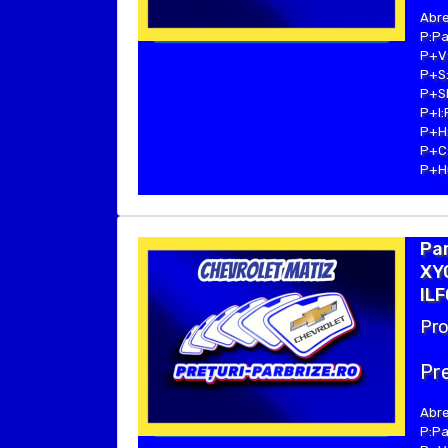
Abre
P:Pa
P+V:
P+S:
P+SE
P+I:
P+H:
P+C:
P+Hu
Pa
XYG
ILF
Pro
Pre
Abre
P:Pa