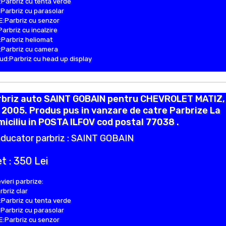
Parbriz cu tenta verde
Parbriz cu parasolar
:Parbriz cu senzor
Parbriz cu incalzire
Parbriz heliomat
Parbriz cu camera
d:Parbriz cu head up display
rbriz auto SAINT GOBAIN pentru CHEVROLET MATIZ,
 2005. Produs pus in vanzare de catre Parbrize La
iciliu in POSTA ILFOV cod postal 77038 .
ducator parbriz : SAINT GOBAIN
t : 350 Lei
vieri parbrize:
rbriz clar
Parbriz cu tenta verde
Parbriz cu parasolar
:Parbriz cu senzor