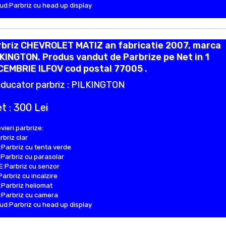
d:Parbriz cu head up display
rbriz CHEVROLET MATIZ an fabricatie 2007, marca
KINGTON. Produs vandut de Parbrize pe Net in 1
CEMBRIE ILFOV cod postal 77005 .
ducator parbriz : PILKINGTON
t : 300 Lei
vieri parbrize:
rbriz clar
Parbriz cu tenta verde
Parbriz cu parasolar
:Parbriz cu senzor
Parbriz cu incalzire
Parbriz heliomat
Parbriz cu camera
d:Parbriz cu head up display