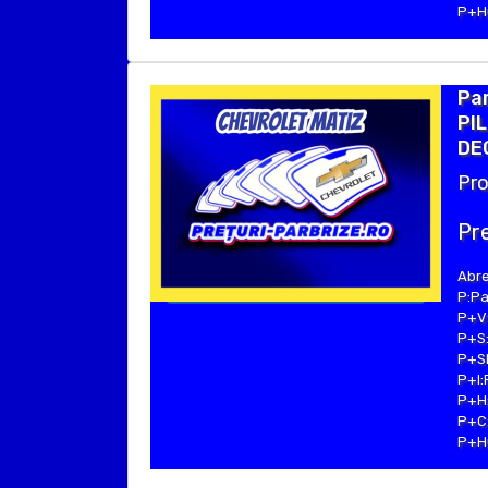
P+Hu
Pa
PIL
DE
Pro
Pre
Abre
P:Pa
P+V:
P+S:
P+SE
P+I:
P+H:
P+C:
P+Hu