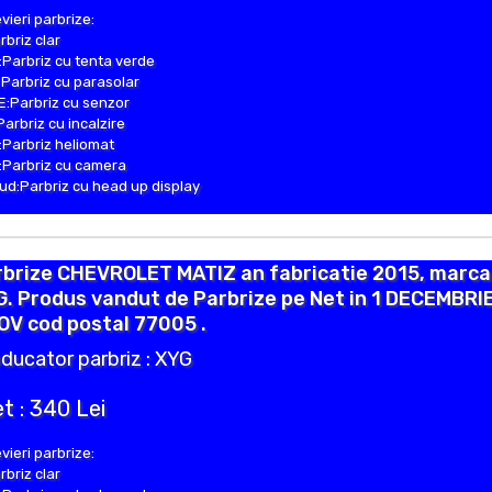
vieri parbrize:
rbriz clar
Parbriz cu tenta verde
Parbriz cu parasolar
:Parbriz cu senzor
Parbriz cu incalzire
Parbriz heliomat
Parbriz cu camera
d:Parbriz cu head up display
rbrize CHEVROLET MATIZ an fabricatie 2015, marca
. Produs vandut de Parbrize pe Net in 1 DECEMBRI
OV cod postal 77005 .
ducator parbriz : XYG
t : 340 Lei
vieri parbrize:
rbriz clar