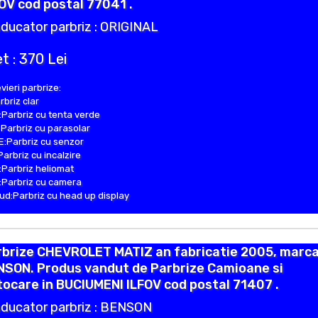
OV cod postal 77041 .
ducator parbriz : ORIGINAL
t : 370 Lei
vieri parbrize:
rbriz clar
Parbriz cu tenta verde
Parbriz cu parasolar
:Parbriz cu senzor
Parbriz cu incalzire
Parbriz heliomat
Parbriz cu camera
d:Parbriz cu head up display
rbrize CHEVROLET MATIZ an fabricatie 2005, marc
NSON. Produs vandut de Parbrize Camioane si
ocare in BUCIUMENI ILFOV cod postal 71407 .
ducator parbriz : BENSON