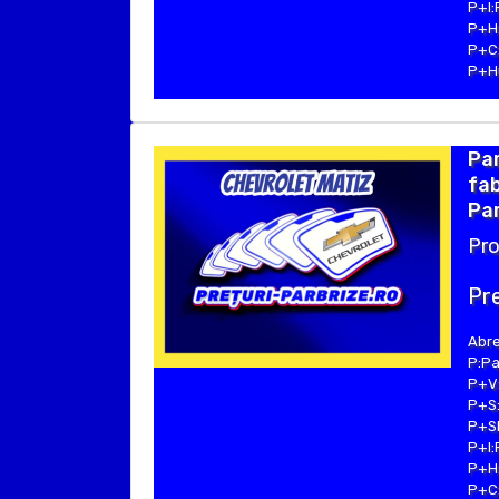
P+I:
P+H:
P+C:
P+Hu
Pa
fab
Par
Pro
Pre
Abre
P:Pa
P+V:
P+S:
P+SE
P+I:
P+H:
P+C: