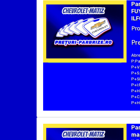
Pa
FUY
ILF
Pro
Pre
Abre
P:Pa
P+V:
P+S:
P+SE
P+I:
P+H:
P+C:
P+Hu
Pa
mar