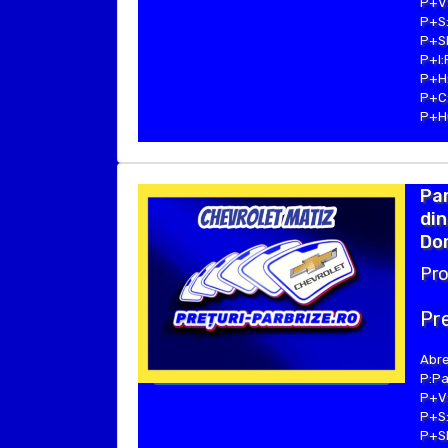
P+V:
P+S:
P+SE
P+I:
P+H:
P+C:
P+Hu
Pa
din
Dom
Pro
Pre
Abre
P:Pa
P+V:
P+S:
P+SE