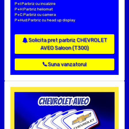
P+I:Parbriz cu incalzire
P+H:Parbriz heliomat
P+C:Parbriz cu camera
P+Hud:Parbriz cu head up display
Solicita pret parbriz CHEVROLET
AVEO Saloon (T300)
Suna vanzatorul