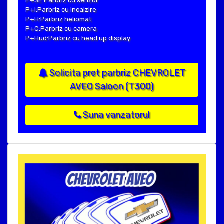
P+SE:Parbriz cu senzor
P+I:Parbriz cu incalzire
P+H:Parbriz heliomat
P+C:Parbriz cu camera
P+Hud:Parbriz cu head up display
Solicita pret parbriz CHEVROLET
AVEO Saloon (T300)
Suna vanzatorul