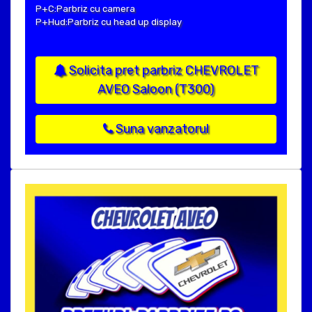
P+C:Parbriz cu camera
P+Hud:Parbriz cu head up display
Solicita pret parbriz CHEVROLET
AVEO Saloon (T300)
Suna vanzatorul