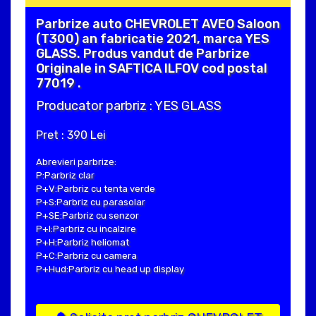
Parbrize auto CHEVROLET AVEO Saloon
(T300) an fabricatie 2021, marca YES
GLASS. Produs vandut de Parbrize
Originale in SAFTICA ILFOV cod postal
77019 .
Producator parbriz : YES GLASS
Pret : 390 Lei
Abrevieri parbrize:
P:Parbriz clar
P+V:Parbriz cu tenta verde
P+S:Parbriz cu parasolar
P+SE:Parbriz cu senzor
P+I:Parbriz cu incalzire
P+H:Parbriz heliomat
P+C:Parbriz cu camera
P+Hud:Parbriz cu head up display