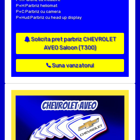
P+H:Parbriz heliomat
P+C:Parbriz cu camera
P+Hud:Parbriz cu head up display
Solicita pret parbriz CHEVROLET
AVEO Saloon (T300)
Suna vanzatorul