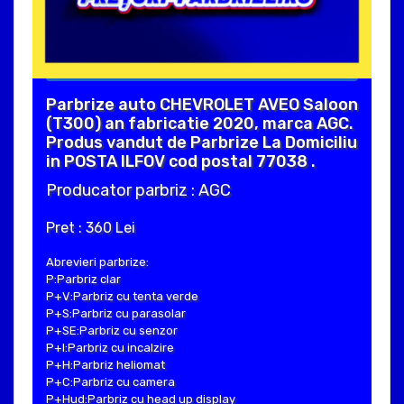
Parbrize auto CHEVROLET AVEO Saloon
(T300) an fabricatie 2020, marca AGC.
Produs vandut de Parbrize La Domiciliu
in POSTA ILFOV cod postal 77038 .
Producator parbriz : AGC
Pret : 360 Lei
Abrevieri parbrize:
P:Parbriz clar
P+V:Parbriz cu tenta verde
P+S:Parbriz cu parasolar
P+SE:Parbriz cu senzor
P+I:Parbriz cu incalzire
P+H:Parbriz heliomat
P+C:Parbriz cu camera
P+Hud:Parbriz cu head up display