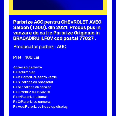
Parbrize AGC pentru CHEVROLET AVEO
Saloon (T300), din 2021. Produs pus in
vanzare de catre Parbrize Originale in
BRAGADIRU ILFOV cod postal 77027 .
Producator parbriz : AGC
Pret : 400 Lei
Abrevieri parbrize:
P:Parbriz clar
P+V:Parbriz cu tenta verde
P+S:Parbriz cu parasolar
P+SE:Parbriz cu senzor
P+I:Parbriz cu incalzire
P+H:Parbriz heliomat
P+C:Parbriz cu camera
P+Hud:Parbriz cu head up display