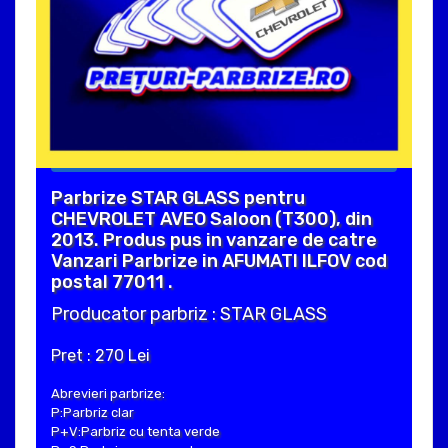
Parbrize STAR GLASS pentru
CHEVROLET AVEO Saloon (T300), din
2013. Produs pus in vanzare de catre
Vanzari Parbrize in AFUMATI ILFOV cod
postal 77011 .
Producator parbriz : STAR GLASS
Pret : 270 Lei
Abrevieri parbrize:
P:Parbriz clar
P+V:Parbriz cu tenta verde