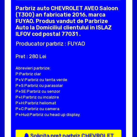
Parbriz auto CHEVROLET AVEO Saloon
(T300) an fabricatie 2016, marca
FUYAO. Produs vandut de Parbrize
Auto la Domiciliul clientului in ISLAZ
ILFOV cod postal 77031 .
Producator parbriz : FUYAO
Pret : 280 Lei
Abrevieri parbrize:
P:Parbriz clar
P+V:Parbriz cu tenta verde
P+S:Parbriz cu parasolar
P+SE:Parbriz cu senzor
P+I:Parbriz cu incalzire
P+H:Parbriz heliomat
P+C:Parbriz cu camera
P+Hud:Parbriz cu head up display
Solicita pret parbriz CHEVROLET