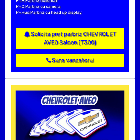
P+H:Parbriz heliomat
P+C:Parbriz cu camera
P+Hud:Parbriz cu head up display
Solicita pret parbriz CHEVROLET
AVEO Saloon (T300)
Suna vanzatorul