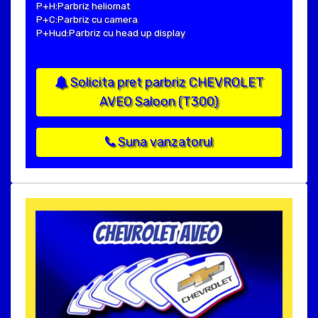
P+H:Parbriz heliomat
P+C:Parbriz cu camera
P+Hud:Parbriz cu head up display
Solicita pret parbriz CHEVROLET
AVEO Saloon (T300)
Suna vanzatorul