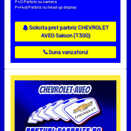
P+C:Parbriz cu camera
P+Hud:Parbriz cu head up display
Solicita pret parbriz CHEVROLET
AVEO Saloon (T300)
Suna vanzatorul