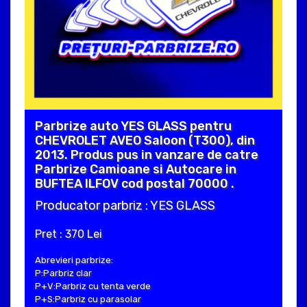
Parbrize auto YES GLASS pentru
CHEVROLET AVEO Saloon (T300), din
2013. Produs pus in vanzare de catre
Parbrize Camioane si Autocare in
BUFTEA ILFOV cod postal 70000 .
Producator parbriz : YES GLASS
Pret : 370 Lei
Abrevieri parbrize:
P:Parbriz clar
P+V:Parbriz cu tenta verde
P+S:Parbriz cu parasolar