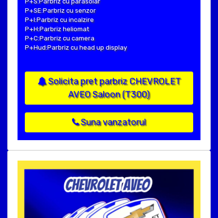
P+S:Parbriz cu parasolar
P+SE:Parbriz cu senzor
P+I:Parbriz cu incalzire
P+H:Parbriz heliomat
P+C:Parbriz cu camera
P+Hud:Parbriz cu head up display
Solicita pret parbriz CHEVROLET
AVEO Saloon (T300)
Suna vanzatorul