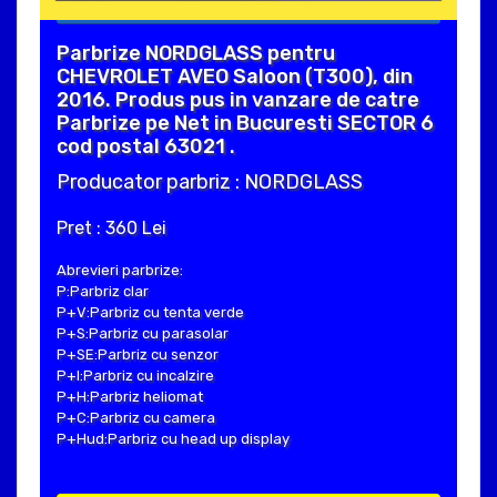
Parbrize NORDGLASS pentru
CHEVROLET AVEO Saloon (T300), din
2016. Produs pus in vanzare de catre
Parbrize pe Net in Bucuresti SECTOR 6
cod postal 63021 .
Producator parbriz : NORDGLASS
Pret : 360 Lei
Abrevieri parbrize:
P:Parbriz clar
P+V:Parbriz cu tenta verde
P+S:Parbriz cu parasolar
P+SE:Parbriz cu senzor
P+I:Parbriz cu incalzire
P+H:Parbriz heliomat
P+C:Parbriz cu camera
P+Hud:Parbriz cu head up display