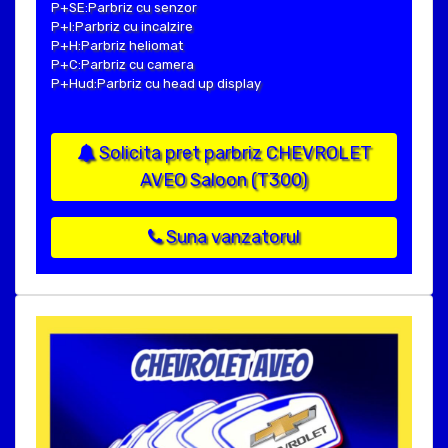
P+SE:Parbriz cu senzor
P+I:Parbriz cu incalzire
P+H:Parbriz heliomat
P+C:Parbriz cu camera
P+Hud:Parbriz cu head up display
Solicita pret parbriz CHEVROLET
AVEO Saloon (T300)
Suna vanzatorul