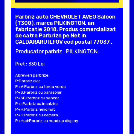
Parbriz auto CHEVROLET AVEO Saloon
(T300), marca PILKINGTON, an
fabricatie 2018. Produs comercializat
de catre Parbrize pe Net in
CALDARARU ILFOV cod postal 77037 .
Producator parbriz : PILKINGTON
Pret : 330 Lei
Abrevieri parbrize:
P:Parbriz clar
P+V:Parbriz cu tenta verde
P+S:Parbriz cu parasolar
P+SE:Parbriz cu senzor
P+I:Parbriz cu incalzire
P+H:Parbriz heliomat
P+C:Parbriz cu camera
P+Hud:Parbriz cu head up display