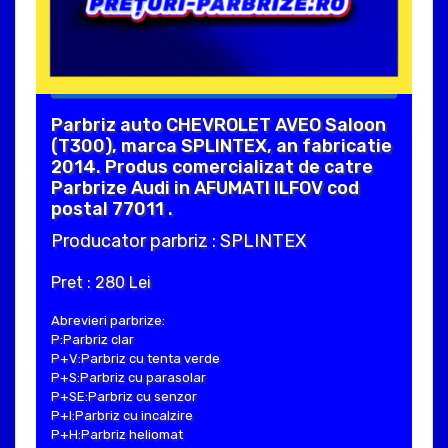
Parbriz auto CHEVROLET AVEO Saloon
(T300), marca SPLINTEX, an fabricatie
2014. Produs comercializat de catre
Parbrize Audi in AFUMATI ILFOV cod
postal 77011 .
Producator parbriz : SPLINTEX
Pret : 280 Lei
Abrevieri parbrize:
P:Parbriz clar
P+V:Parbriz cu tenta verde
P+S:Parbriz cu parasolar
P+SE:Parbriz cu senzor
P+I:Parbriz cu incalzire
P+H:Parbriz heliomat