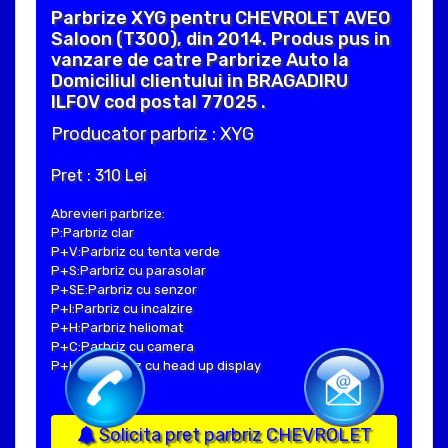
Parbrize XYG pentru CHEVROLET AVEO
Saloon (T300), din 2014. Produs pus in
vanzare de catre Parbrize Auto la
Domiciliul clientului in BRAGADIRU
ILFOV cod postal 77025 .
Producator parbriz : XYG
Pret : 310 Lei
Abrevieri parbrize:
P:Parbriz clar
P+V:Parbriz cu tenta verde
P+S:Parbriz cu parasolar
P+SE:Parbriz cu senzor
P+I:Parbriz cu incalzire
P+H:Parbriz heliomat
P+C:Parbriz cu camera
P+Hud:Parbriz cu head up display
Solicita pret parbriz CHEVROLET