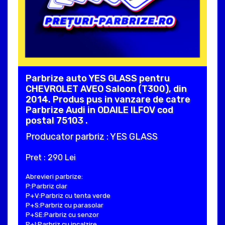
Parbrize auto YES GLASS pentru
CHEVROLET AVEO Saloon (T300), din
2014. Produs pus in vanzare de catre
Parbrize Audi in ODAILE ILFOV cod
postal 75103 .
Producator parbriz : YES GLASS
Pret : 290 Lei
Abrevieri parbrize:
P:Parbriz clar
P+V:Parbriz cu tenta verde
P+S:Parbriz cu parasolar
P+SE:Parbriz cu senzor
P+I:Parbriz cu incalzire