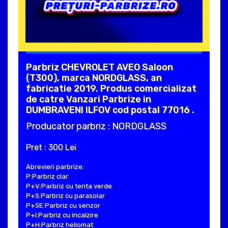
Parbriz CHEVROLET AVEO Saloon
(T300), marca NORDGLASS, an
fabricatie 2019. Produs comercializat
de catre Vanzari Parbrize in
DUMBRAVENI ILFOV cod postal 77016 .
Producator parbriz : NORDGLASS
Pret : 300 Lei
Abrevieri parbrize:
P:Parbriz clar
P+V:Parbriz cu tenta verde
P+S:Parbriz cu parasolar
P+SE:Parbriz cu senzor
P+I:Parbriz cu incalzire
P+H:Parbriz heliomat