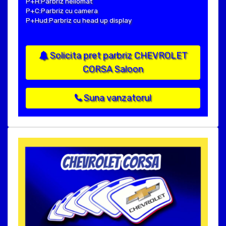
P+H:Parbriz heliomat
P+C:Parbriz cu camera
P+Hud:Parbriz cu head up display
Solicita pret parbriz CHEVROLET
CORSA Saloon
Suna vanzatorul