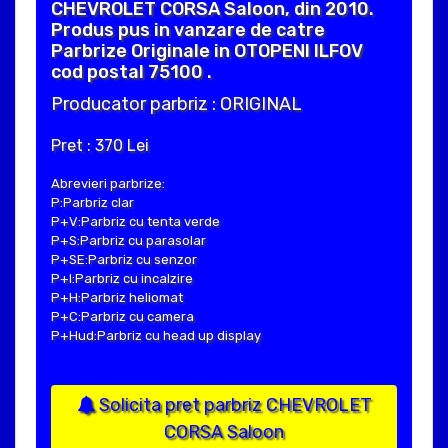
CHEVROLET CORSA Saloon, din 2010.
Produs pus in vanzare de catre
Parbrize Originale in OTOPENI ILFOV
cod postal 75100 .
Producator parbriz : ORIGINAL
Pret : 370 Lei
Abrevieri parbrize:
P:Parbriz clar
P+V:Parbriz cu tenta verde
P+S:Parbriz cu parasolar
P+SE:Parbriz cu senzor
P+I:Parbriz cu incalzire
P+H:Parbriz heliomat
P+C:Parbriz cu camera
P+Hud:Parbriz cu head up display
Solicita pret parbriz CHEVROLET
CORSA Saloon