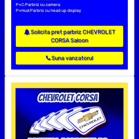
P+C:Parbriz cu camera
P+Hud:Parbriz cu head up display
Solicita pret parbriz CHEVROLET
CORSA Saloon
Suna vanzatorul