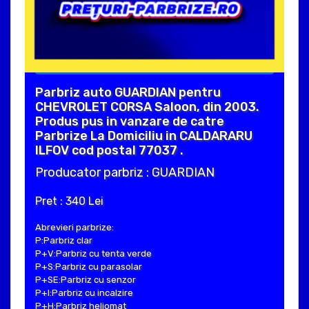
Parbriz auto GUARDIAN pentru
CHEVROLET CORSA Saloon, din 2003.
Produs pus in vanzare de catre
Parbrize La Domiciliu in CALDARARU
ILFOV cod postal 77037 .
Producator parbriz : GUARDIAN
Pret : 340 Lei
Abrevieri parbrize:
P:Parbriz clar
P+V:Parbriz cu tenta verde
P+S:Parbriz cu parasolar
P+SE:Parbriz cu senzor
P+I:Parbriz cu incalzire
P+H:Parbriz heliomat