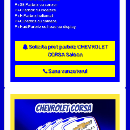
P+SE:Parbriz cu senzor
P+I:Parbriz cu incalzire
P+H:Parbriz heliomat
P+C:Parbriz cu camera
P+Hud:Parbriz cu head up display
Solicita pret parbriz CHEVROLET
CORSA Saloon
Suna vanzatorul