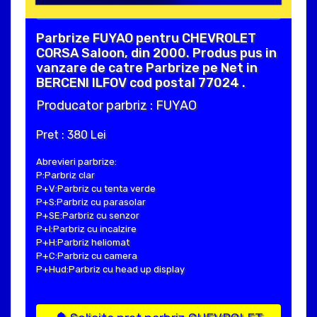
Parbrize FUYAO pentru CHEVROLET
CORSA Saloon, din 2000. Produs pus in
vanzare de catre Parbrize pe Net in
BERCENI ILFOV cod postal 77024 .
Producator parbriz : FUYAO
Pret : 380 Lei
Abrevieri parbrize:
P:Parbriz clar
P+V:Parbriz cu tenta verde
P+S:Parbriz cu parasolar
P+SE:Parbriz cu senzor
P+I:Parbriz cu incalzire
P+H:Parbriz heliomat
P+C:Parbriz cu camera
P+Hud:Parbriz cu head up display