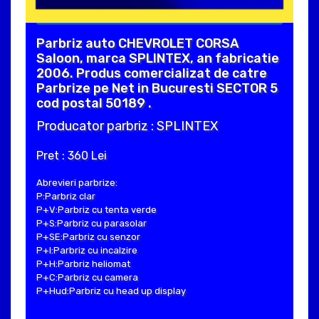
Parbriz auto CHEVROLET CORSA
Saloon, marca SPLINTEX, an fabricatie
2006. Produs comercializat de catre
Parbrize pe Net in Bucuresti SECTOR 5
cod postal 50189 .
Producator parbriz : SPLINTEX
Pret : 360 Lei
Abrevieri parbrize:
P:Parbriz clar
P+V:Parbriz cu tenta verde
P+S:Parbriz cu parasolar
P+SE:Parbriz cu senzor
P+I:Parbriz cu incalzire
P+H:Parbriz heliomat
P+C:Parbriz cu camera
P+Hud:Parbriz cu head up display