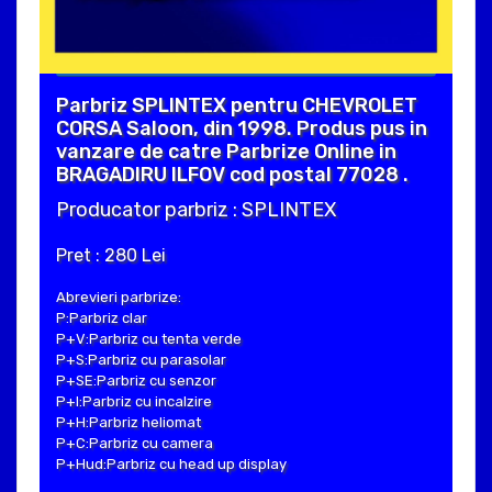
Parbriz SPLINTEX pentru CHEVROLET
CORSA Saloon, din 1998. Produs pus in
vanzare de catre Parbrize Online in
BRAGADIRU ILFOV cod postal 77028 .
Producator parbriz : SPLINTEX
Pret : 280 Lei
Abrevieri parbrize:
P:Parbriz clar
P+V:Parbriz cu tenta verde
P+S:Parbriz cu parasolar
P+SE:Parbriz cu senzor
P+I:Parbriz cu incalzire
P+H:Parbriz heliomat
P+C:Parbriz cu camera
P+Hud:Parbriz cu head up display