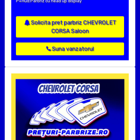
P+Hud:Parbriz cu head up display
Solicita pret parbriz CHEVROLET
CORSA Saloon
Suna vanzatorul