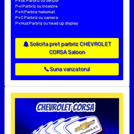
P+SE:Parbriz cu senzor
P+I:Parbriz cu incalzire
P+H:Parbriz heliomat
P+C:Parbriz cu camera
P+Hud:Parbriz cu head up display
Solicita pret parbriz CHEVROLET
CORSA Saloon
Suna vanzatorul