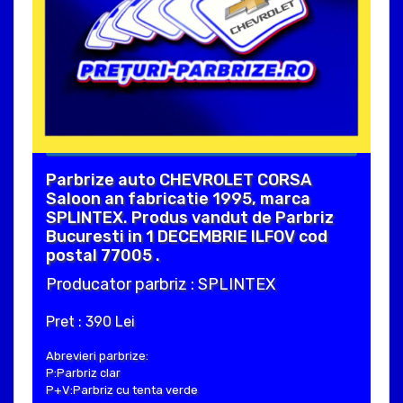
Parbrize auto CHEVROLET CORSA
Saloon an fabricatie 1995, marca
SPLINTEX. Produs vandut de Parbriz
Bucuresti in 1 DECEMBRIE ILFOV cod
postal 77005 .
Producator parbriz : SPLINTEX
Pret : 390 Lei
Abrevieri parbrize:
P:Parbriz clar
P+V:Parbriz cu tenta verde