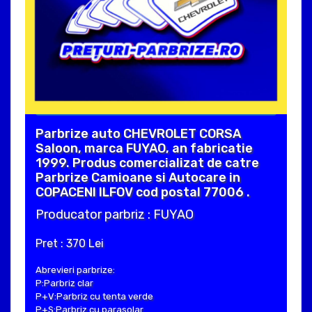
Parbrize auto CHEVROLET CORSA
Saloon, marca FUYAO, an fabricatie
1999. Produs comercializat de catre
Parbrize Camioane si Autocare in
COPACENI ILFOV cod postal 77006 .
Producator parbriz : FUYAO
Pret : 370 Lei
Abrevieri parbrize:
P:Parbriz clar
P+V:Parbriz cu tenta verde
P+S:Parbriz cu parasolar