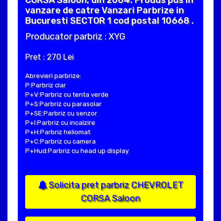
CORSA Saloon, din 2004. Produs pus in
vanzare de catre Vanzari Parbrize in
Bucuresti SECTOR 1 cod postal 10668 .
Producator parbriz : XYG
Pret : 270 Lei
Abrevieri parbrize:
P:Parbriz clar
P+V:Parbriz cu tenta verde
P+S:Parbriz cu parasolar
P+SE:Parbriz cu senzor
P+I:Parbriz cu incalzire
P+H:Parbriz heliomat
P+C:Parbriz cu camera
P+Hud:Parbriz cu head up display
Solicita pret parbriz CHEVROLET
CORSA Saloon