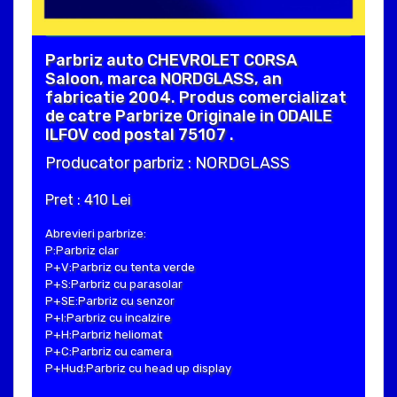
Parbriz auto CHEVROLET CORSA
Saloon, marca NORDGLASS, an
fabricatie 2004. Produs comercializat
de catre Parbrize Originale in ODAILE
ILFOV cod postal 75107 .
Producator parbriz : NORDGLASS
Pret : 410 Lei
Abrevieri parbrize:
P:Parbriz clar
P+V:Parbriz cu tenta verde
P+S:Parbriz cu parasolar
P+SE:Parbriz cu senzor
P+I:Parbriz cu incalzire
P+H:Parbriz heliomat
P+C:Parbriz cu camera
P+Hud:Parbriz cu head up display