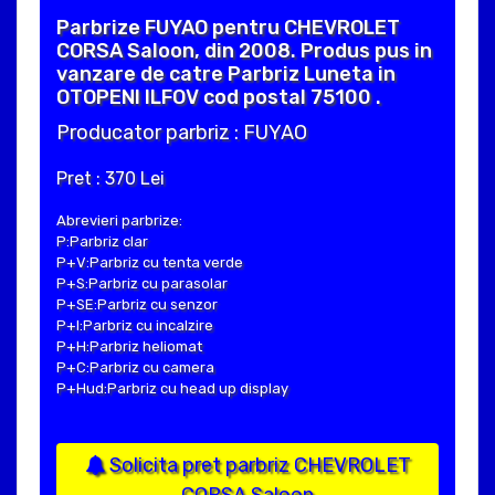
Parbrize FUYAO pentru CHEVROLET
CORSA Saloon, din 2008. Produs pus in
vanzare de catre Parbriz Luneta in
OTOPENI ILFOV cod postal 75100 .
Producator parbriz : FUYAO
Pret : 370 Lei
Abrevieri parbrize:
P:Parbriz clar
P+V:Parbriz cu tenta verde
P+S:Parbriz cu parasolar
P+SE:Parbriz cu senzor
P+I:Parbriz cu incalzire
P+H:Parbriz heliomat
P+C:Parbriz cu camera
P+Hud:Parbriz cu head up display
Solicita pret parbriz CHEVROLET