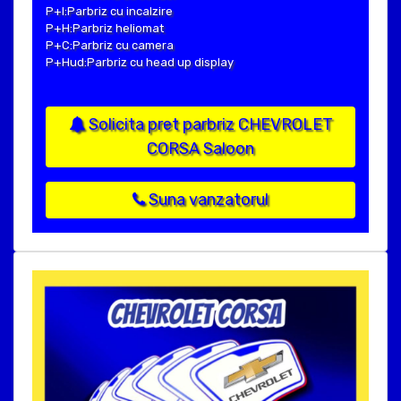
P+I:Parbriz cu incalzire
P+H:Parbriz heliomat
P+C:Parbriz cu camera
P+Hud:Parbriz cu head up display
Solicita pret parbriz CHEVROLET
CORSA Saloon
Suna vanzatorul