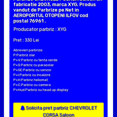
fabricatie 2003, marca XYG. Produs
vandut de Parbrize pe Net in
AEROPORTUL OTOPENI ILFOV cod
postal 76961 .
Producator parbriz : XYG
Pret : 330 Lei
Abrevieri parbrize:
P:Parbriz clar
P+V:Parbriz cu tenta verde
P+S:Parbriz cu parasolar
P+SE:Parbriz cu senzor
P+I:Parbriz cu incalzire
P+H:Parbriz heliomat
P+C:Parbriz cu camera
P+Hud:Parbriz cu head up display
Solicita pret parbriz CHEVROLET
CORSA Saloon