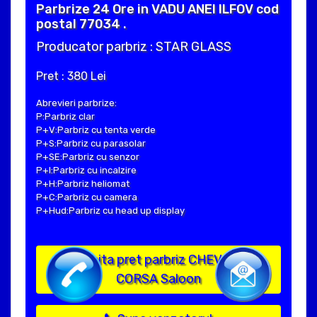
Parbrize 24 Ore in VADU ANEI ILFOV cod
postal 77034 .
Producator parbriz : STAR GLASS
Pret : 380 Lei
Abrevieri parbrize:
P:Parbriz clar
P+V:Parbriz cu tenta verde
P+S:Parbriz cu parasolar
P+SE:Parbriz cu senzor
P+I:Parbriz cu incalzire
P+H:Parbriz heliomat
P+C:Parbriz cu camera
P+Hud:Parbriz cu head up display
Solicita pret parbriz CHEVROLET
CORSA Saloon