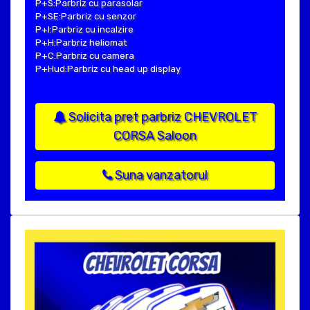
P+S:Parbriz cu parasolar
P+SE:Parbriz cu senzor
P+I:Parbriz cu incalzire
P+H:Parbriz heliomat
P+C:Parbriz cu camera
P+Hud:Parbriz cu head up display
Solicita pret parbriz CHEVROLET
CORSA Saloon
Suna vanzatorul