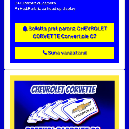
P+C:Parbriz cu camera
P+Hud:Parbriz cu head up display
Solicita pret parbriz CHEVROLET
CORVETTE Convertible C7
Suna vanzatorul