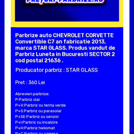
Parbrize auto CHEVROLET CORVETTE
Convertible C7 an fabricatie 2013,
marca STAR GLASS. Produs vandut de
Parbriz Luneta in Bucuresti SECTOR 2
cod postal 21636 .
Producator parbriz : STAR GLASS
Pret : 360 Lei
Abrevieri parbrize:
P:Parbriz clar
P+V:Parbriz cu tenta verde
P+S:Parbriz cu parasolar
P+SE:Parbriz cu senzor
P+I:Parbriz cu incalzire
P+H:Parbriz heliomat
P+C:Parbriz cu camera