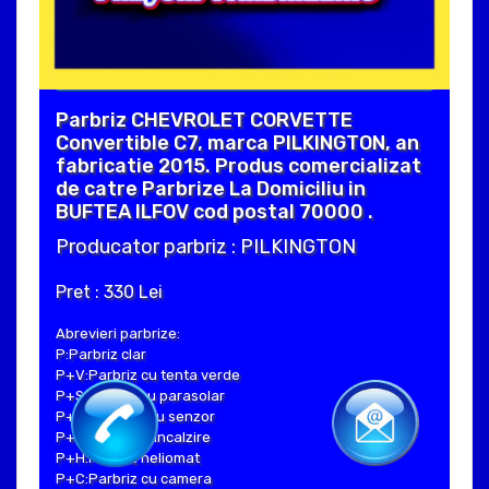
Parbriz CHEVROLET CORVETTE
Convertible C7, marca PILKINGTON, an
fabricatie 2015. Produs comercializat
de catre Parbrize La Domiciliu in
BUFTEA ILFOV cod postal 70000 .
Producator parbriz : PILKINGTON
Pret : 330 Lei
Abrevieri parbrize:
P:Parbriz clar
P+V:Parbriz cu tenta verde
P+S:Parbriz cu parasolar
P+SE:Parbriz cu senzor
P+I:Parbriz cu incalzire
P+H:Parbriz heliomat
P+C:Parbriz cu camera