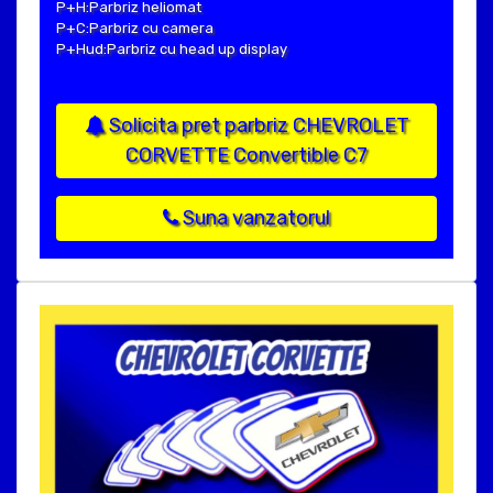
P+H:Parbriz heliomat
P+C:Parbriz cu camera
P+Hud:Parbriz cu head up display
Solicita pret parbriz CHEVROLET
CORVETTE Convertible C7
Suna vanzatorul