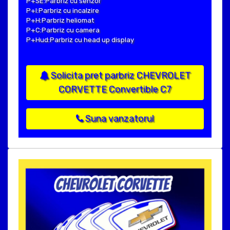
P+SE:Parbriz cu senzor
P+I:Parbriz cu incalzire
P+H:Parbriz heliomat
P+C:Parbriz cu camera
P+Hud:Parbriz cu head up display
Solicita pret parbriz CHEVROLET
CORVETTE Convertible C7
Suna vanzatorul