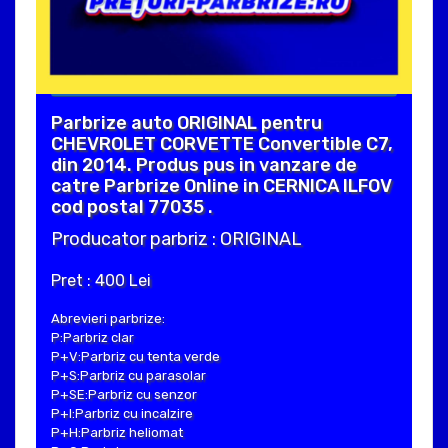
Parbrize auto ORIGINAL pentru
CHEVROLET CORVETTE Convertible C7,
din 2014. Produs pus in vanzare de
catre Parbrize Online in CERNICA ILFOV
cod postal 77035 .
Producator parbriz : ORIGINAL
Pret : 400 Lei
Abrevieri parbrize:
P:Parbriz clar
P+V:Parbriz cu tenta verde
P+S:Parbriz cu parasolar
P+SE:Parbriz cu senzor
P+I:Parbriz cu incalzire
P+H:Parbriz heliomat