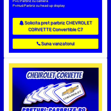
P+C:Parbriz cu camera
P+Hud:Parbriz cu head up display
Solicita pret parbriz CHEVROLET
CORVETTE Convertible C7
Suna vanzatorul