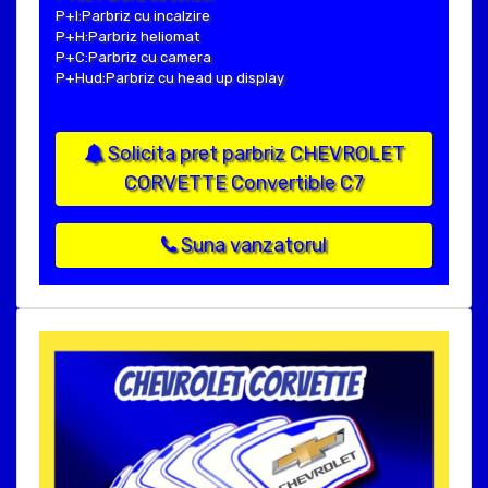
P+I:Parbriz cu incalzire
P+H:Parbriz heliomat
P+C:Parbriz cu camera
P+Hud:Parbriz cu head up display
Solicita pret parbriz CHEVROLET
CORVETTE Convertible C7
Suna vanzatorul