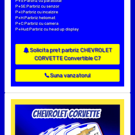
P+S:Parbriz cu parasolar
P+SE:Parbriz cu senzor
P+I:Parbriz cu incalzire
P+H:Parbriz heliomat
P+C:Parbriz cu camera
P+Hud:Parbriz cu head up display
Solicita pret parbriz CHEVROLET
CORVETTE Convertible C7
Suna vanzatorul