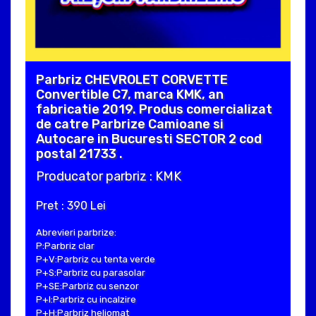
Parbriz CHEVROLET CORVETTE
Convertible C7, marca KMK, an
fabricatie 2019. Produs comercializat
de catre Parbrize Camioane si
Autocare in Bucuresti SECTOR 2 cod
postal 21733 .
Producator parbriz : KMK
Pret : 390 Lei
Abrevieri parbrize:
P:Parbriz clar
P+V:Parbriz cu tenta verde
P+S:Parbriz cu parasolar
P+SE:Parbriz cu senzor
P+I:Parbriz cu incalzire
P+H:Parbriz heliomat