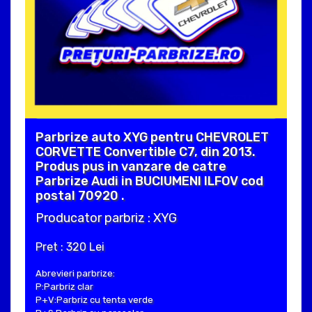
Parbrize auto XYG pentru CHEVROLET
CORVETTE Convertible C7, din 2013.
Produs pus in vanzare de catre
Parbrize Audi in BUCIUMENI ILFOV cod
postal 70920 .
Producator parbriz : XYG
Pret : 320 Lei
Abrevieri parbrize:
P:Parbriz clar
P+V:Parbriz cu tenta verde