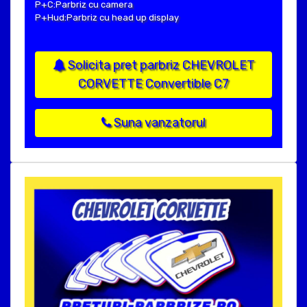
P+C:Parbriz cu camera
P+Hud:Parbriz cu head up display
Solicita pret parbriz CHEVROLET
CORVETTE Convertible C7
Suna vanzatorul