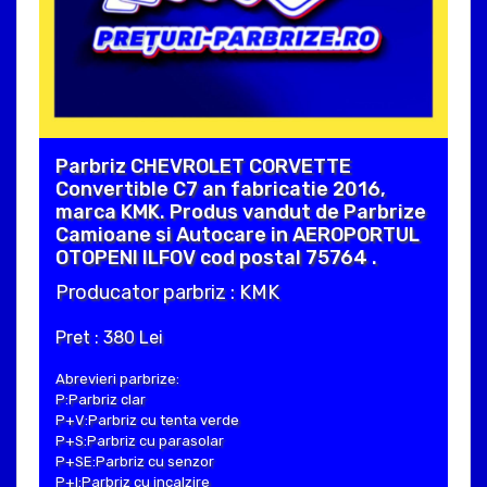
Parbriz CHEVROLET CORVETTE
Convertible C7 an fabricatie 2016,
marca KMK. Produs vandut de Parbrize
Camioane si Autocare in AEROPORTUL
OTOPENI ILFOV cod postal 75764 .
Producator parbriz : KMK
Pret : 380 Lei
Abrevieri parbrize:
P:Parbriz clar
P+V:Parbriz cu tenta verde
P+S:Parbriz cu parasolar
P+SE:Parbriz cu senzor
P+I:Parbriz cu incalzire