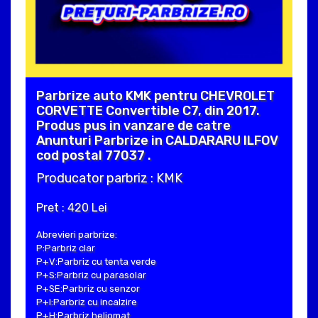
Parbrize auto KMK pentru CHEVROLET
CORVETTE Convertible C7, din 2017.
Produs pus in vanzare de catre
Anunturi Parbrize in CALDARARU ILFOV
cod postal 77037 .
Producator parbriz : KMK
Pret : 420 Lei
Abrevieri parbrize:
P:Parbriz clar
P+V:Parbriz cu tenta verde
P+S:Parbriz cu parasolar
P+SE:Parbriz cu senzor
P+I:Parbriz cu incalzire
P+H:Parbriz heliomat