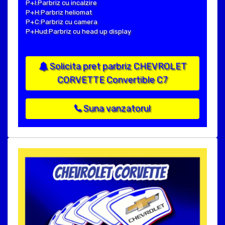
P+I:Parbriz cu incalzire
P+H:Parbriz heliomat
P+C:Parbriz cu camera
P+Hud:Parbriz cu head up display
Solicita pret parbriz CHEVROLET
CORVETTE Convertible C7
Suna vanzatorul