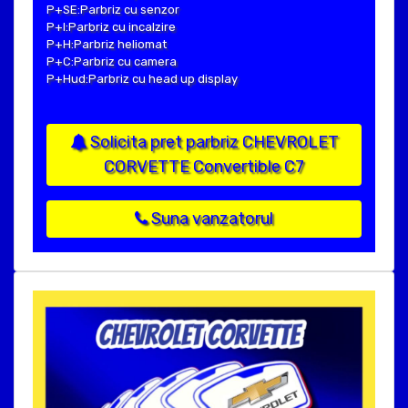
P+SE:Parbriz cu senzor
P+I:Parbriz cu incalzire
P+H:Parbriz heliomat
P+C:Parbriz cu camera
P+Hud:Parbriz cu head up display
Solicita pret parbriz CHEVROLET
CORVETTE Convertible C7
Suna vanzatorul