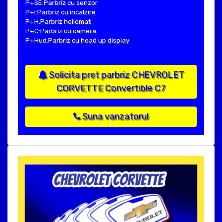
P+SE:Parbriz cu senzor
P+I:Parbriz cu incalzire
P+H:Parbriz heliomat
P+C:Parbriz cu camera
P+Hud:Parbriz cu head up display
Solicita pret parbriz CHEVROLET
CORVETTE Convertible C7
Suna vanzatorul