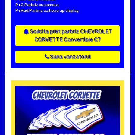
P+C:Parbriz cu camera
P+Hud:Parbriz cu head up display
Solicita pret parbriz CHEVROLET
CORVETTE Convertible C7
Suna vanzatorul