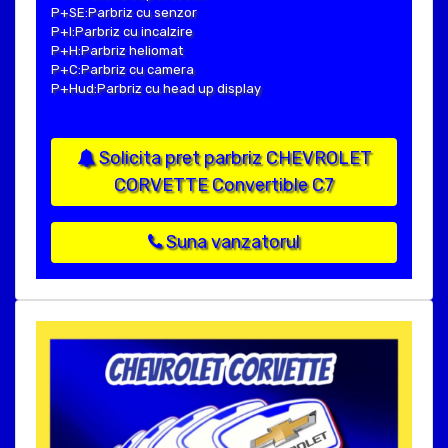
P+SE:Parbriz cu senzor
P+I:Parbriz cu incalzire
P+H:Parbriz heliomat
P+C:Parbriz cu camera
P+Hud:Parbriz cu head up display
Solicita pret parbriz CHEVROLET
CORVETTE Convertible C7
Suna vanzatorul