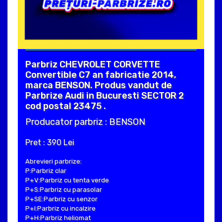
Parbriz CHEVROLET CORVETTE
Convertible C7 an fabricatie 2014,
marca BENSON. Produs vandut de
Parbrize Audi in Bucuresti SECTOR 2
cod postal 23475 .
Producator parbriz : BENSON
Pret : 390 Lei
Abrevieri parbrize:
P:Parbriz clar
P+V:Parbriz cu tenta verde
P+S:Parbriz cu parasolar
P+SE:Parbriz cu senzor
P+I:Parbriz cu incalzire
P+H:Parbriz heliomat