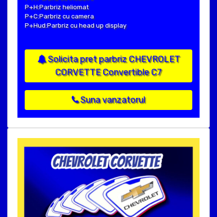
P+H:Parbriz heliomat
P+C:Parbriz cu camera
P+Hud:Parbriz cu head up display
Solicita pret parbriz CHEVROLET
CORVETTE Convertible C7
Suna vanzatorul