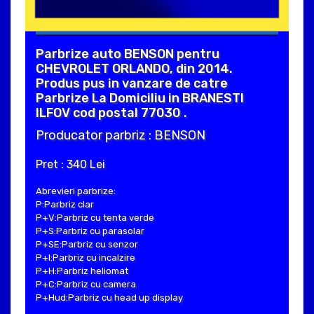
Parbrize auto BENSON pentru
CHEVROLET ORLANDO, din 2014.
Produs pus in vanzare de catre
Parbrize La Domiciliu in BRANESTI
ILFOV cod postal 77030 .
Producator parbriz : BENSON
Pret : 340 Lei
Abrevieri parbrize:
P:Parbriz clar
P+V:Parbriz cu tenta verde
P+S:Parbriz cu parasolar
P+SE:Parbriz cu senzor
P+I:Parbriz cu incalzire
P+H:Parbriz heliomat
P+C:Parbriz cu camera
P+Hud:Parbriz cu head up display