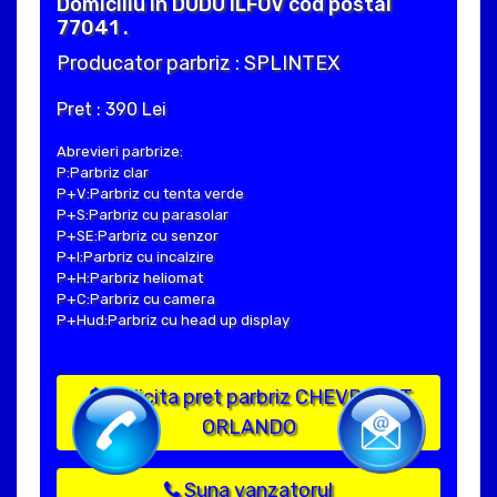
Domiciliu in DUDU ILFOV cod postal
77041 .
Producator parbriz : SPLINTEX
Pret : 390 Lei
Abrevieri parbrize:
P:Parbriz clar
P+V:Parbriz cu tenta verde
P+S:Parbriz cu parasolar
P+SE:Parbriz cu senzor
P+I:Parbriz cu incalzire
P+H:Parbriz heliomat
P+C:Parbriz cu camera
P+Hud:Parbriz cu head up display
Solicita pret parbriz CHEVROLET
ORLANDO
Suna vanzatorul