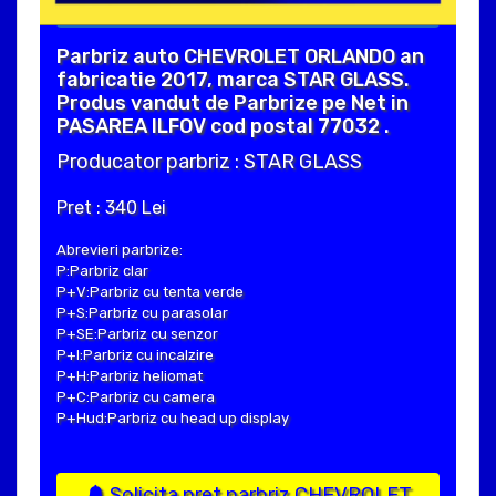
Parbriz auto CHEVROLET ORLANDO an
fabricatie 2017, marca STAR GLASS.
Produs vandut de Parbrize pe Net in
PASAREA ILFOV cod postal 77032 .
Producator parbriz : STAR GLASS
Pret : 340 Lei
Abrevieri parbrize:
P:Parbriz clar
P+V:Parbriz cu tenta verde
P+S:Parbriz cu parasolar
P+SE:Parbriz cu senzor
P+I:Parbriz cu incalzire
P+H:Parbriz heliomat
P+C:Parbriz cu camera
P+Hud:Parbriz cu head up display
Solicita pret parbriz CHEVROLET