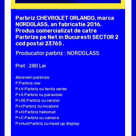
Parbriz CHEVROLET ORLANDO, marca
NORDGLASS, an fabricatie 2016.
Produs comercializat de catre
Parbrize pe Net in Bucuresti SECTOR 2
cod postal 23765 .
Producator parbriz : NORDGLASS
Pret : 280 Lei
Abrevieri parbrize:
P:Parbriz clar
P+V:Parbriz cu tenta verde
P+S:Parbriz cu parasolar
P+SE:Parbriz cu senzor
P+I:Parbriz cu incalzire
P+H:Parbriz heliomat
P+C:Parbriz cu camera
P+Hud:Parbriz cu head up display