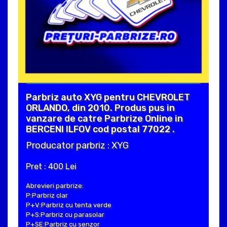
Parbriz auto XYG pentru CHEVROLET
ORLANDO, din 2010. Produs pus in
vanzare de catre Parbrize Online in
BERCENI ILFOV cod postal 77022 .
Producator parbriz : XYG
Pret : 400 Lei
Abrevieri parbrize:
P:Parbriz clar
P+V:Parbriz cu tenta verde
P+S:Parbriz cu parasolar
P+SE:Parbriz cu senzor