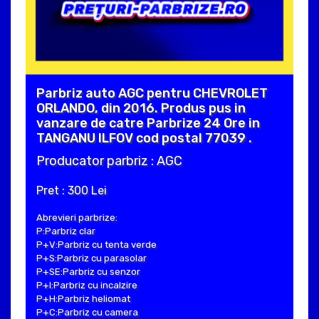
Parbriz auto AGC pentru CHEVROLET
ORLANDO, din 2016. Produs pus in
vanzare de catre Parbrize 24 Ore in
TANGANU ILFOV cod postal 77039 .
Producator parbriz : AGC
Pret : 300 Lei
Abrevieri parbrize:
P:Parbriz clar
P+V:Parbriz cu tenta verde
P+S:Parbriz cu parasolar
P+SE:Parbriz cu senzor
P+I:Parbriz cu incalzire
P+H:Parbriz heliomat
P+C:Parbriz cu camera