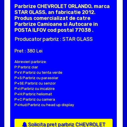
Parbrize CHEVROLET ORLANDO, marca
STAR GLASS, an fabricatie 2012.
Produs comercializat de catre
Parbrize Camioane si Autocare in
POSTA ILFOV cod postal 77038 .
Producator parbriz : STAR GLASS
Pret : 380 Lei
Abrevieri parbrize:
P:Parbriz clar
P+V:Parbriz cu tenta verde
P+S:Parbriz cu parasolar
P+SE:Parbriz cu senzor
P+I:Parbriz cu incalzire
P+H:Parbriz heliomat
P+C:Parbriz cu camera
P+Hud:Parbriz cu head up display
Solicita pret parbriz CHEVROLET