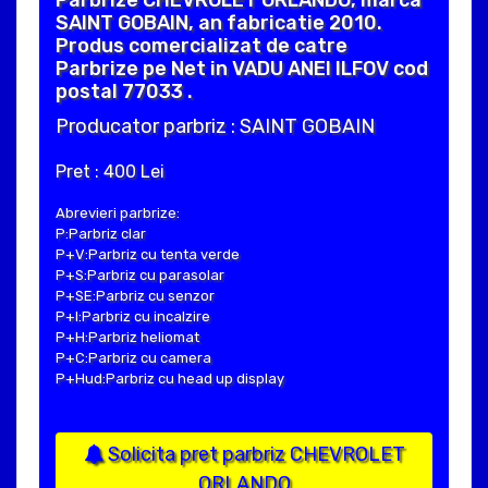
SAINT GOBAIN, an fabricatie 2010.
Produs comercializat de catre
Parbrize pe Net in VADU ANEI ILFOV cod
postal 77033 .
Producator parbriz : SAINT GOBAIN
Pret : 400 Lei
Abrevieri parbrize:
P:Parbriz clar
P+V:Parbriz cu tenta verde
P+S:Parbriz cu parasolar
P+SE:Parbriz cu senzor
P+I:Parbriz cu incalzire
P+H:Parbriz heliomat
P+C:Parbriz cu camera
P+Hud:Parbriz cu head up display
Solicita pret parbriz CHEVROLET
ORLANDO