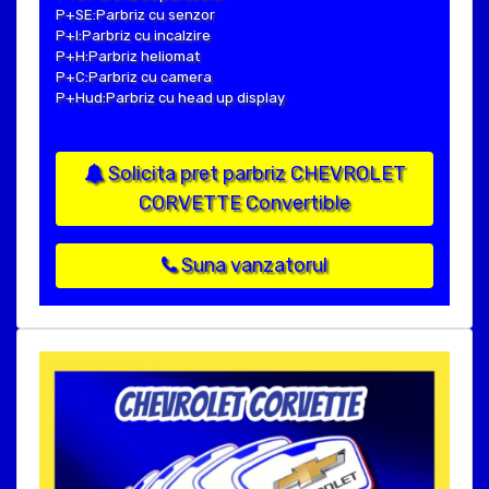
P+SE:Parbriz cu senzor
P+I:Parbriz cu incalzire
P+H:Parbriz heliomat
P+C:Parbriz cu camera
P+Hud:Parbriz cu head up display
Solicita pret parbriz CHEVROLET
CORVETTE Convertible
Suna vanzatorul