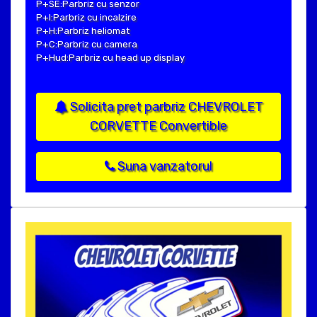
P+SE:Parbriz cu senzor
P+I:Parbriz cu incalzire
P+H:Parbriz heliomat
P+C:Parbriz cu camera
P+Hud:Parbriz cu head up display
Solicita pret parbriz CHEVROLET
CORVETTE Convertible
Suna vanzatorul