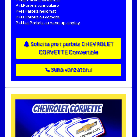
P+I:Parbriz cu incalzire
P+H:Parbriz heliomat
P+C:Parbriz cu camera
P+Hud:Parbriz cu head up display
Solicita pret parbriz CHEVROLET
CORVETTE Convertible
Suna vanzatorul