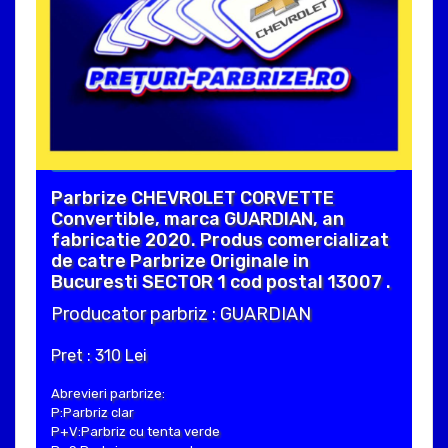
Parbrize CHEVROLET CORVETTE
Convertible, marca GUARDIAN, an
fabricatie 2020. Produs comercializat
de catre Parbrize Originale in
Bucuresti SECTOR 1 cod postal 13007 .
Producator parbriz : GUARDIAN
Pret : 310 Lei
Abrevieri parbrize:
P:Parbriz clar
P+V:Parbriz cu tenta verde