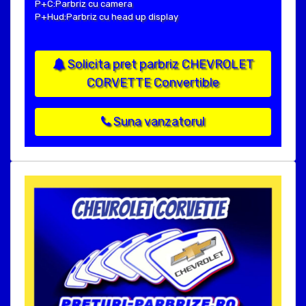
P+C:Parbriz cu camera
P+Hud:Parbriz cu head up display
Solicita pret parbriz CHEVROLET
CORVETTE Convertible
Suna vanzatorul