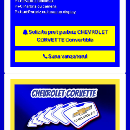
P+H:Parbriz heliomat
P+C:Parbriz cu camera
P+Hud:Parbriz cu head up display
Solicita pret parbriz CHEVROLET
CORVETTE Convertible
Suna vanzatorul