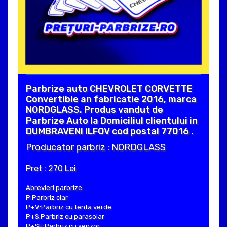
Parbrize auto CHEVROLET CORVETTE
Convertible an fabricatie 2016, marca
NORDGLASS. Produs vandut de
Parbrize Auto la Domiciliul clientului in
DUMBRAVENI ILFOV cod postal 77016 .
Producator parbriz : NORDGLASS
Pret : 270 Lei
Abrevieri parbrize:
P:Parbriz clar
P+V:Parbriz cu tenta verde
P+S:Parbriz cu parasolar
P+SE:Parbriz cu senzor