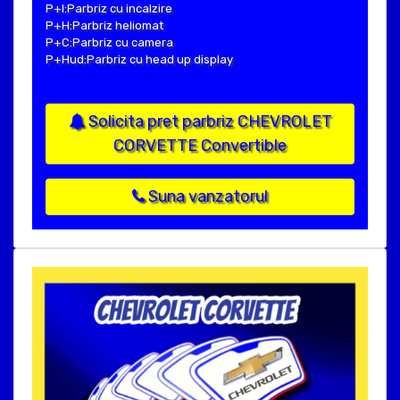
P+I:Parbriz cu incalzire
P+H:Parbriz heliomat
P+C:Parbriz cu camera
P+Hud:Parbriz cu head up display
Solicita pret parbriz CHEVROLET
CORVETTE Convertible
Suna vanzatorul