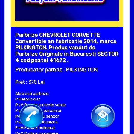
Parbrize CHEVROLET CORVETTE
Convertible an fabricatie 2014, marca
PILKINGTON. Produs vandut de
Parbrize Originale in Bucuresti SECTOR
4 cod postal 41672 .
Producator parbriz : PILKINGTON
Pret : 370 Lei
Abrevieri parbrize:
P:Parbriz clar
P+V:Parbriz cu tenta verde
P+S:Parbriz cu parasolar
P+SE:Parbriz cu senzor
P+I:Parbriz cu incalzire
P+H:Parbriz heliomat
P+C:Parbriz cu camera