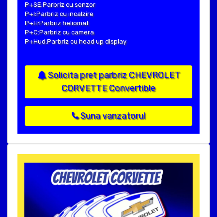
P+SE:Parbriz cu senzor
P+I:Parbriz cu incalzire
P+H:Parbriz heliomat
P+C:Parbriz cu camera
P+Hud:Parbriz cu head up display
Solicita pret parbriz CHEVROLET
CORVETTE Convertible
Suna vanzatorul