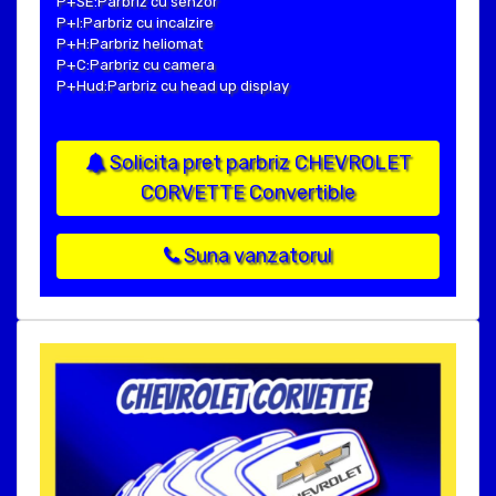
P+SE:Parbriz cu senzor
P+I:Parbriz cu incalzire
P+H:Parbriz heliomat
P+C:Parbriz cu camera
P+Hud:Parbriz cu head up display
Solicita pret parbriz CHEVROLET
CORVETTE Convertible
Suna vanzatorul