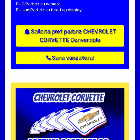
P+C:Parbriz cu camera
P+Hud:Parbriz cu head up display
Solicita pret parbriz CHEVROLET
CORVETTE Convertible
Suna vanzatorul