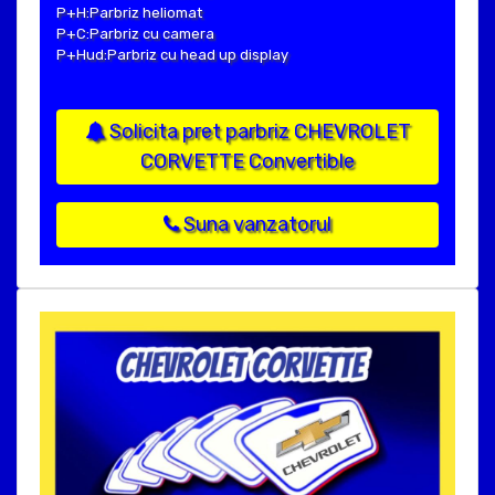
P+H:Parbriz heliomat
P+C:Parbriz cu camera
P+Hud:Parbriz cu head up display
Solicita pret parbriz CHEVROLET
CORVETTE Convertible
Suna vanzatorul