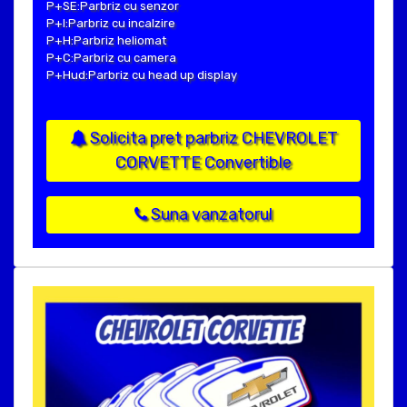
P+SE:Parbriz cu senzor
P+I:Parbriz cu incalzire
P+H:Parbriz heliomat
P+C:Parbriz cu camera
P+Hud:Parbriz cu head up display
Solicita pret parbriz CHEVROLET
CORVETTE Convertible
Suna vanzatorul