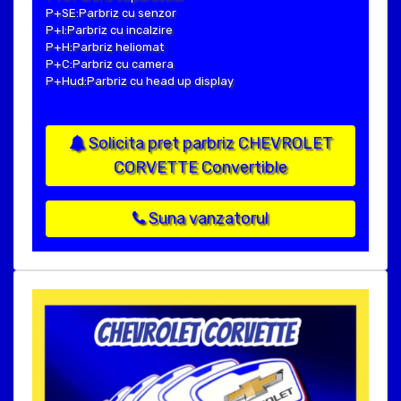
P+SE:Parbriz cu senzor
P+I:Parbriz cu incalzire
P+H:Parbriz heliomat
P+C:Parbriz cu camera
P+Hud:Parbriz cu head up display
Solicita pret parbriz CHEVROLET
CORVETTE Convertible
Suna vanzatorul