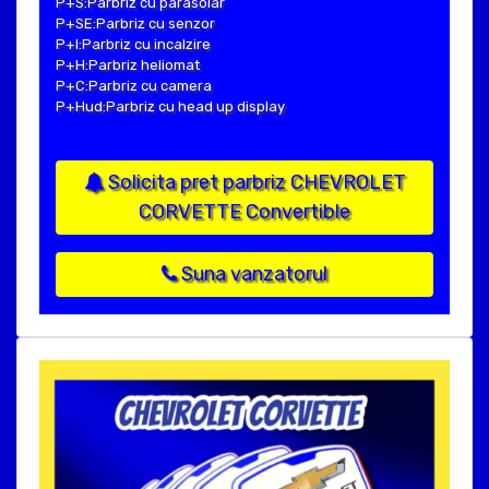
P+S:Parbriz cu parasolar
P+SE:Parbriz cu senzor
P+I:Parbriz cu incalzire
P+H:Parbriz heliomat
P+C:Parbriz cu camera
P+Hud:Parbriz cu head up display
Solicita pret parbriz CHEVROLET
CORVETTE Convertible
Suna vanzatorul