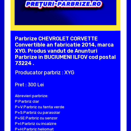
Parbrize CHEVROLET CORVETTE
Convertible an fabricatie 2014, marca
XYG. Produs vandut de Anunturi
Parbrize in BUCIUMENI ILFOV cod postal
73224 .
Producator parbriz : XYG
Pret : 300 Lei
Abrevieri parbrize:
P:Parbriz clar
P+V:Parbriz cu tenta verde
P+S:Parbriz cu parasolar
P+SE:Parbriz cu senzor
P+I:Parbriz cu incalzire
P+H:Parbriz heliomat