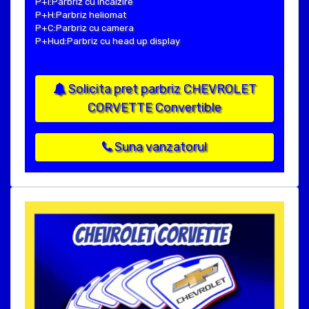
P+I:Parbriz cu incalzire
P+H:Parbriz heliomat
P+C:Parbriz cu camera
P+Hud:Parbriz cu head up display
Solicita pret parbriz CHEVROLET
CORVETTE Convertible
Suna vanzatorul