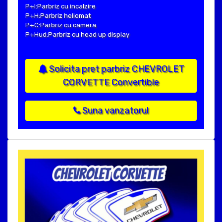
P+I:Parbriz cu incalzire
P+H:Parbriz heliomat
P+C:Parbriz cu camera
P+Hud:Parbriz cu head up display
Solicita pret parbriz CHEVROLET
CORVETTE Convertible
Suna vanzatorul