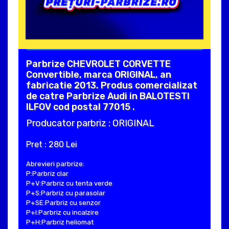
Parbrize CHEVROLET CORVETTE
Convertible, marca ORIGINAL, an
fabricatie 2013. Produs comercializat
de catre Parbrize Audi in BALOTESTI
ILFOV cod postal 77015 .
Producator parbriz : ORIGINAL
Pret : 280 Lei
Abrevieri parbrize:
P:Parbriz clar
P+V:Parbriz cu tenta verde
P+S:Parbriz cu parasolar
P+SE:Parbriz cu senzor
P+I:Parbriz cu incalzire
P+H:Parbriz heliomat