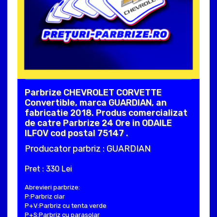
Parbrize CHEVROLET CORVETTE
Convertible, marca GUARDIAN, an
fabricatie 2018. Produs comercializat
de catre Parbrize 24 Ore in ODAILE
ILFOV cod postal 75147 .
Producator parbriz : GUARDIAN
Pret : 330 Lei
Abrevieri parbrize:
P:Parbriz clar
P+V:Parbriz cu tenta verde
P+S:Parbriz cu parasolar