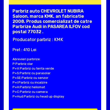
Parbriz auto CHEVROLET NUBIRA
Saloon, marca KMK, an fabricatie
2008. Produs comercializat de catre
Parbrize Audi in PASAREA ILFOV cod
postal 77032 .
Producator parbriz : KMK
Pret : 410 Lei
Abrevieri parbrize:
P:Parbriz clar
P+V:Parbriz cu tenta verde
P+S:Parbriz cu parasolar
P+SE:Parbriz cu senzor
P+I:Parbriz cu incalzire
P+H:Parbriz heliomat
P+C:Parbriz cu camera
P+Hud:Parbriz cu head up display