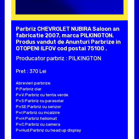
Parbriz CHEVROLET NUBIRA Saloon an
fabricatie 2007, marca PILKINGTON.
Produs vandut de Anunturi Parbrize in
OTOPENI ILFOV cod postal 75100 .
Producator parbriz : PILKINGTON
Pret : 370 Lei
Abrevieri parbrize:
P:Parbriz clar
P+V:Parbriz cu tenta verde
P+S:Parbriz cu parasolar
P+SE:Parbriz cu senzor
P+I:Parbriz cu incalzire
P+H:Parbriz heliomat
P+C:Parbriz cu camera
P+Hud:Parbriz cu head up display