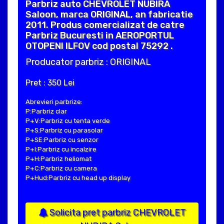
Parbriz auto CHEVROLET NUBIRA
Saloon, marca ORIGINAL, an fabricatie
2011. Produs comercializat de catre
Parbriz Bucuresti in AEROPORTUL
OTOPENI ILFOV cod postal 75292 .
Producator parbriz : ORIGINAL
Pret : 350 Lei
Abrevieri parbrize:
P:Parbriz clar
P+V:Parbriz cu tenta verde
P+S:Parbriz cu parasolar
P+SE:Parbriz cu senzor
P+I:Parbriz cu incalzire
P+H:Parbriz heliomat
P+C:Parbriz cu camera
P+Hud:Parbriz cu head up display
Solicita pret parbriz CHEVROLET