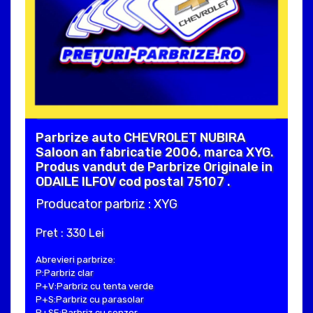
Parbrize auto CHEVROLET NUBIRA
Saloon an fabricatie 2006, marca XYG.
Produs vandut de Parbrize Originale in
ODAILE ILFOV cod postal 75107 .
Producator parbriz : XYG
Pret : 330 Lei
Abrevieri parbrize:
P:Parbriz clar
P+V:Parbriz cu tenta verde
P+S:Parbriz cu parasolar
P+SE:Parbriz cu senzor