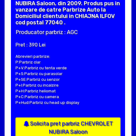
NUBIRA Saloon, din 2009. Produs pus in
vanzare de catre Parbrize Auto la
Domiciliul clientului in CHIAJNA ILFOV
cod postal 77040 .
Producator parbriz : AGC
Pret : 390 Lei
Abrevieri parbrize:
P:Parbriz clar
P+V:Parbriz cu tenta verde
P+S:Parbriz cu parasolar
P+SE:Parbriz cu senzor
P+I:Parbriz cu incalzire
P+H:Parbriz heliomat
P+C:Parbriz cu camera
P+Hud:Parbriz cu head up display
Solicita pret parbriz CHEVROLET
NUBIRA Saloon