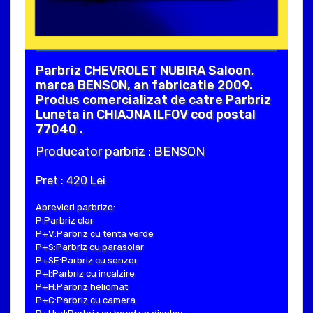
Parbriz CHEVROLET NUBIRA Saloon,
marca BENSON, an fabricatie 2009.
Produs comercializat de catre Parbriz
Luneta in CHIAJNA ILFOV cod postal
77040 .
Producator parbriz : BENSON
Pret : 420 Lei
Abrevieri parbrize:
P:Parbriz clar
P+V:Parbriz cu tenta verde
P+S:Parbriz cu parasolar
P+SE:Parbriz cu senzor
P+I:Parbriz cu incalzire
P+H:Parbriz heliomat
P+C:Parbriz cu camera