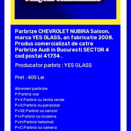
Parbrize CHEVROLET NUBIRA Saloon,
marca YES GLASS, an fabricatie 2008.
Produs comercializat de catre
Parbrize Audi in Bucuresti SECTOR 4
cod postal 41734 .
Producator parbriz : YES GLASS
Pret : 400 Lei
Abrevieri parbrize:
P:Parbriz clar
P+V:Parbriz cu tenta verde
P+S:Parbriz cu parasolar
P+SE:Parbriz cu senzor
P+I:Parbriz cu incalzire
P+H:Parbriz heliomat
P+C:Parbriz cu camera