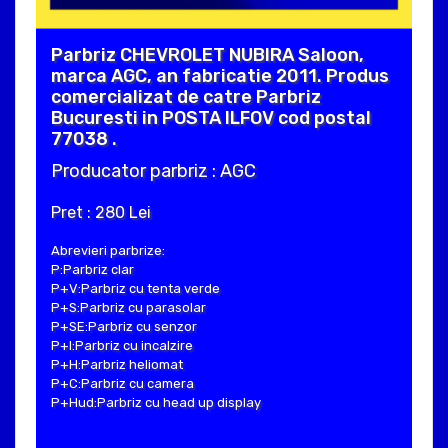
Parbriz CHEVROLET NUBIRA Saloon,
marca AGC, an fabricatie 2011. Produs
comercializat de catre Parbriz
Bucuresti in POSTA ILFOV cod postal
77038 .
Producator parbriz : AGC
Pret : 280 Lei
Abrevieri parbrize:
P:Parbriz clar
P+V:Parbriz cu tenta verde
P+S:Parbriz cu parasolar
P+SE:Parbriz cu senzor
P+I:Parbriz cu incalzire
P+H:Parbriz heliomat
P+C:Parbriz cu camera
P+Hud:Parbriz cu head up display