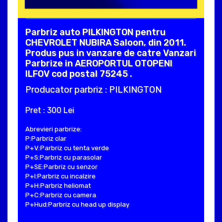
Parbriz auto PILKINGTON pentru
CHEVROLET NUBIRA Saloon, din 2011.
Produs pus in vanzare de catre Vanzari
Parbrize in AEROPORTUL OTOPENI
ILFOV cod postal 75245 .
Producator parbriz : PILKINGTON
Pret : 300 Lei
Abrevieri parbrize:
P:Parbriz clar
P+V:Parbriz cu tenta verde
P+S:Parbriz cu parasolar
P+SE:Parbriz cu senzor
P+I:Parbriz cu incalzire
P+H:Parbriz heliomat
P+C:Parbriz cu camera
P+Hud:Parbriz cu head up display