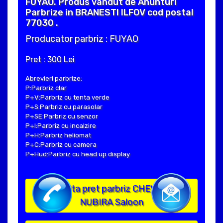
FUYAO. Produs vandut de Anunturi
Parbrize in BRANESTI ILFOV cod postal
77030 .
Producator parbriz : FUYAO
Pret : 300 Lei
Abrevieri parbrize:
P:Parbriz clar
P+V:Parbriz cu tenta verde
P+S:Parbriz cu parasolar
P+SE:Parbriz cu senzor
P+I:Parbriz cu incalzire
P+H:Parbriz heliomat
P+C:Parbriz cu camera
P+Hud:Parbriz cu head up display
Solicita pret parbriz CHEVROLET
NUBIRA Saloon