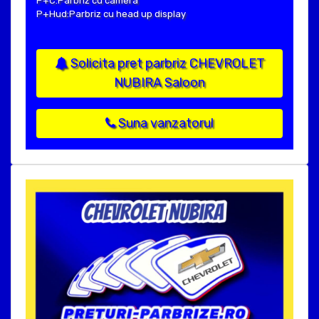
P+C:Parbriz cu camera
P+Hud:Parbriz cu head up display
Solicita pret parbriz CHEVROLET
NUBIRA Saloon
Suna vanzatorul