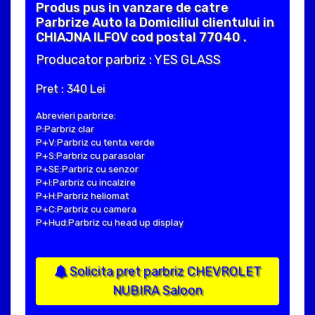
Produs pus in vanzare de catre
Parbrize Auto la Domiciliul clientului in
CHIAJNA ILFOV cod postal 77040 .
Producator parbriz : YES GLASS
Pret : 340 Lei
Abrevieri parbrize:
P:Parbriz clar
P+V:Parbriz cu tenta verde
P+S:Parbriz cu parasolar
P+SE:Parbriz cu senzor
P+I:Parbriz cu incalzire
P+H:Parbriz heliomat
P+C:Parbriz cu camera
P+Hud:Parbriz cu head up display
Solicita pret parbriz CHEVROLET
NUBIRA Saloon