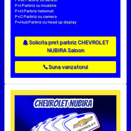
P+I:Parbriz cu incalzire
P+H:Parbriz heliomat
P+C:Parbriz cu camera
P+Hud:Parbriz cu head up display
Solicita pret parbriz CHEVROLET
NUBIRA Saloon
Suna vanzatorul