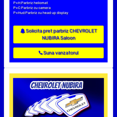
P+H:Parbriz heliomat
P+C:Parbriz cu camera
P+Hud:Parbriz cu head up display
Solicita pret parbriz CHEVROLET
NUBIRA Saloon
Suna vanzatorul