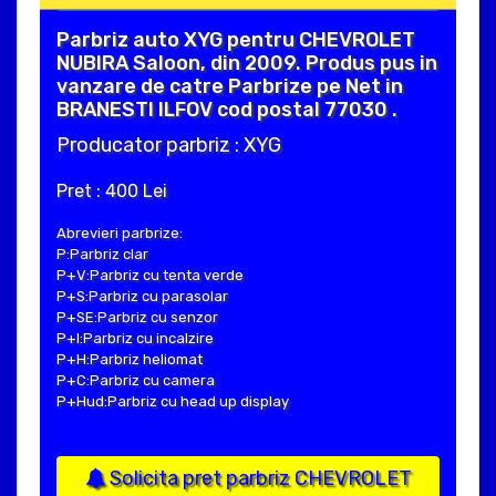
Parbriz auto XYG pentru CHEVROLET
NUBIRA Saloon, din 2009. Produs pus in
vanzare de catre Parbrize pe Net in
BRANESTI ILFOV cod postal 77030 .
Producator parbriz : XYG
Pret : 400 Lei
Abrevieri parbrize:
P:Parbriz clar
P+V:Parbriz cu tenta verde
P+S:Parbriz cu parasolar
P+SE:Parbriz cu senzor
P+I:Parbriz cu incalzire
P+H:Parbriz heliomat
P+C:Parbriz cu camera
P+Hud:Parbriz cu head up display
Solicita pret parbriz CHEVROLET