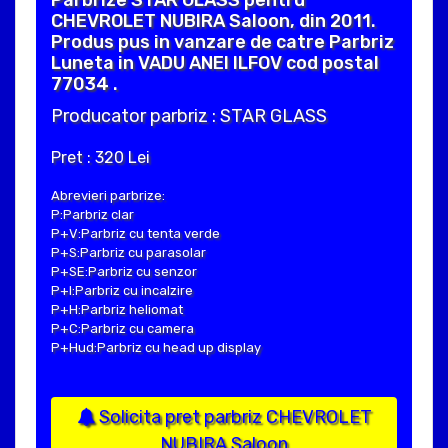
CHEVROLET NUBIRA Saloon, din 2011.
Produs pus in vanzare de catre Parbriz
Luneta in VADU ANEI ILFOV cod postal
77034 .
Producator parbriz : STAR GLASS
Pret : 320 Lei
Abrevieri parbrize:
P:Parbriz clar
P+V:Parbriz cu tenta verde
P+S:Parbriz cu parasolar
P+SE:Parbriz cu senzor
P+I:Parbriz cu incalzire
P+H:Parbriz heliomat
P+C:Parbriz cu camera
P+Hud:Parbriz cu head up display
Solicita pret parbriz CHEVROLET
NUBIRA Saloon