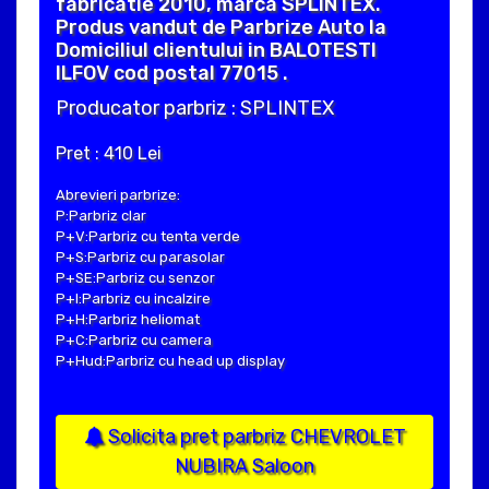
fabricatie 2010, marca SPLINTEX.
Produs vandut de Parbrize Auto la
Domiciliul clientului in BALOTESTI
ILFOV cod postal 77015 .
Producator parbriz : SPLINTEX
Pret : 410 Lei
Abrevieri parbrize:
P:Parbriz clar
P+V:Parbriz cu tenta verde
P+S:Parbriz cu parasolar
P+SE:Parbriz cu senzor
P+I:Parbriz cu incalzire
P+H:Parbriz heliomat
P+C:Parbriz cu camera
P+Hud:Parbriz cu head up display
Solicita pret parbriz CHEVROLET
NUBIRA Saloon