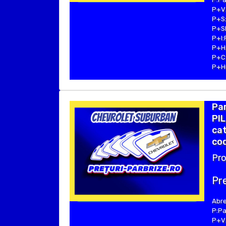
P+V:
P+S:
P+SE
P+I:
P+H:
P+C:
P+Hu
Pa
PIL
cat
cod
Pro
Pre
Abre
P:Pa
P+V: