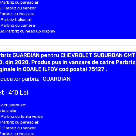
Parbriz cu parasolar
:Parbriz cu senzor
Parbriz cu incalzire
Parbriz heliomat
Parbriz cu camera
d:Parbriz cu head up display
rbriz GUARDIAN pentru CHEVROLET SUBURBAN GMT
, din 2020. Produs pus in vanzare de catre Parbri
ginale in ODAILE ILFOV cod postal 75127 .
ducator parbriz : GUARDIAN
t : 410 Lei
vieri parbrize:
rbriz clar
Parbriz cu tenta verde
Parbriz cu parasolar
:Parbriz cu senzor
Parbriz cu incalzire