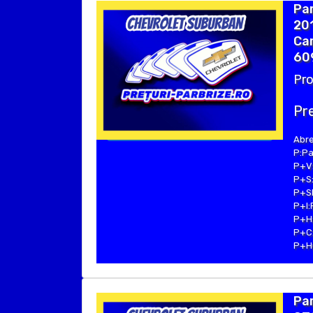
Pa
20
Cam
60
Pro
Pre
Abre
P:Pa
P+V:
P+S:
P+SE
P+I:
P+H:
P+C:
P+Hu
Pa