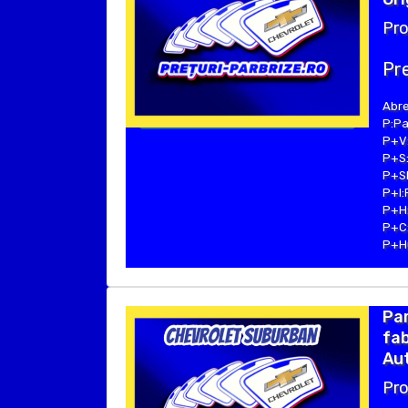
Pro
Pre
Abre
P:Pa
P+V:
P+S:
P+SE
P+I:
P+H:
P+C:
P+Hu
Pa
fab
Aut
Pro