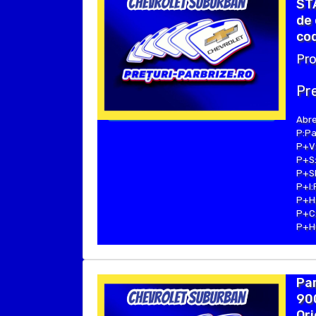
STA
de 
cod
Pro
Pre
Abre
P:Pa
P+V:
P+S:
P+SE
P+I:
P+H:
P+C:
P+Hu
Pa
900
Ori