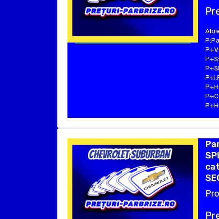
Pre
Abre
P:Pa
P+V:
P+S:
P+SE
P+I:
P+H:
P+C:
P+Hu
Pa
SPL
cat
SEC
Pro
Pre