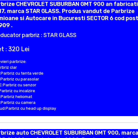
rbrize CHEVROLET SUBURBAN GMT 900 an fabricat
17, marca STAR GLASS. Produs vandut de Parbrize
ioane si Autocare in Bucuresti SECTOR 6 cod post
909 .
ducator parbriz : STAR GLASS
t : 320 Lei
vieri parbrize:
rbriz clar
Parbriz cu tenta verde
Parbriz cu parasolar
:Parbriz cu senzor
Parbriz cu incalzire
Parbriz heliomat
Parbriz cu camera
d:Parbriz cu head up display
rbrize auto CHEVROLET SUBURBAN GMT 900, marc