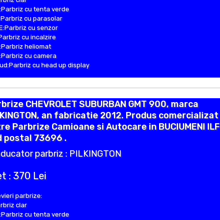
Parbriz cu tenta verde
Parbriz cu parasolar
:Parbriz cu senzor
Parbriz cu incalzire
Parbriz heliomat
Parbriz cu camera
d:Parbriz cu head up display
rbrize CHEVROLET SUBURBAN GMT 900, marca
KINGTON, an fabricatie 2012. Produs comercializat
re Parbrize Camioane si Autocare in BUCIUMENI IL
 postal 73696 .
ducator parbriz : PILKINGTON
t : 370 Lei
vieri parbrize:
rbriz clar
Parbriz cu tenta verde