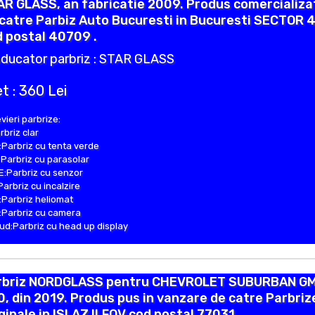
R GLASS, an fabricatie 2009. Produs comercializa
catre Parbiz Auto Bucuresti in Bucuresti SECTOR 
 postal 40709 .
ducator parbriz : STAR GLASS
t : 360 Lei
vieri parbrize:
rbriz clar
Parbriz cu tenta verde
Parbriz cu parasolar
:Parbriz cu senzor
Parbriz cu incalzire
Parbriz heliomat
Parbriz cu camera
d:Parbriz cu head up display
rbriz NORDGLASS pentru CHEVROLET SUBURBAN G
, din 2019. Produs pus in vanzare de catre Parbriz
ginale in ISLAZ ILFOV cod postal 77031 .