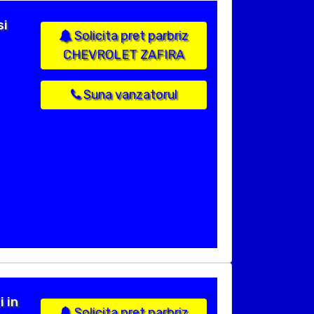
si
Solicita pret parbriz
CHEVROLET ZAFIRA
Suna vanzatorul
 in
Solicita pret parbriz