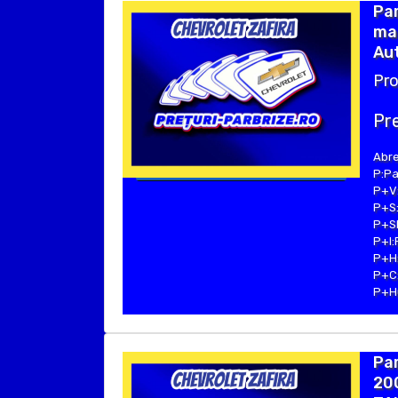
Pa
ma
Au
Pro
Pre
Abre
P:Pa
P+V:
P+S:
P+SE
P+I:
P+H:
P+C:
P+Hu
Pa
200