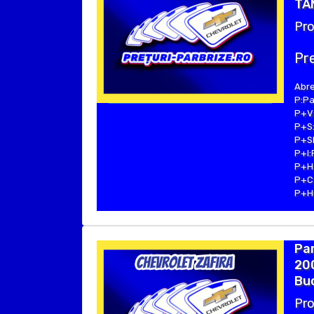
TA
Pro
Pre
Abre
P:Pa
P+V:
P+S:
P+SE
P+I:
P+H:
P+C:
P+Hu
Pa
200
Bu
Pro