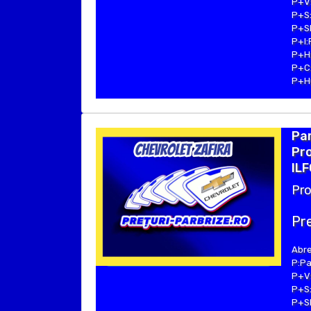
P+V:
P+S:
P+SE
P+I:
P+H:
P+C:
P+Hu
Pa
Pro
ILF
Pro
Pre
Abre
P:Pa
P+V:
P+S:
P+SE