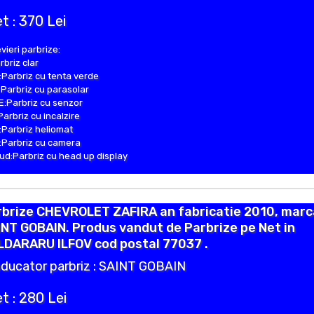
t : 370 Lei
vieri parbrize:
rbriz clar
Parbriz cu tenta verde
Parbriz cu parasolar
:Parbriz cu senzor
Parbriz cu incalzire
Parbriz heliomat
Parbriz cu camera
d:Parbriz cu head up display
rbrize CHEVROLET ZAFIRA an fabricatie 2010, marc
NT GOBAIN. Produs vandut de Parbrize pe Net in
LDARARU ILFOV cod postal 77037 .
ducator parbriz : SAINT GOBAIN
t : 280 Lei