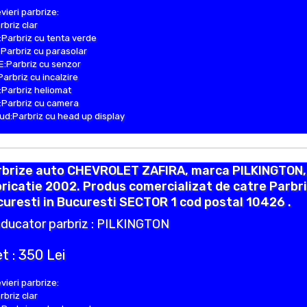
vieri parbrize:
rbriz clar
Parbriz cu tenta verde
Parbriz cu parasolar
:Parbriz cu senzor
Parbriz cu incalzire
Parbriz heliomat
Parbriz cu camera
d:Parbriz cu head up display
rbrize auto CHEVROLET ZAFIRA, marca PILKINGTON,
ricatie 2002. Produs comercializat de catre Parbr
uresti in Bucuresti SECTOR 1 cod postal 10426 .
ducator parbriz : PILKINGTON
t : 350 Lei
vieri parbrize:
rbriz clar