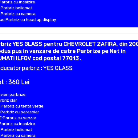
Parbriz cu incalzire
Parbriz heliomat
Parbriz cu camera
d:Parbriz cu head up display
rbriz YES GLASS pentru CHEVROLET ZAFIRA, din 20
dus pus in vanzare de catre Parbrize pe Net in
MATI ILFOV cod postal 77013 .
ducator parbriz : YES GLASS
t : 360 Lei
vieri parbrize:
rbriz clar
Parbriz cu tenta verde
Parbriz cu parasolar
:Parbriz cu senzor
Parbriz cu incalzire
Parbriz heliomat
Parbriz cu camera