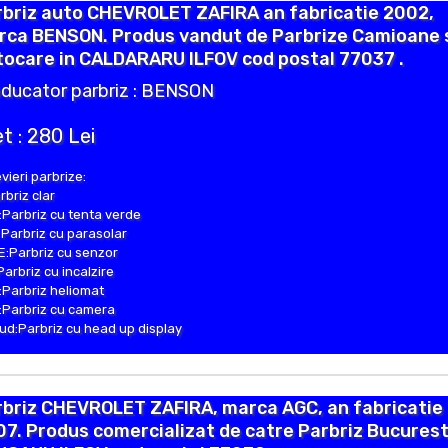
rbriz auto CHEVROLET ZAFIRA an fabricatie 2002,
rca BENSON. Produs vandut de Parbrize Camioane 
tocare in CALDARARU ILFOV cod postal 77037 .
ducator parbriz : BENSON
t : 280 Lei
vieri parbrize:
rbriz clar
Parbriz cu tenta verde
Parbriz cu parasolar
:Parbriz cu senzor
Parbriz cu incalzire
Parbriz heliomat
Parbriz cu camera
d:Parbriz cu head up display
rbriz CHEVROLET ZAFIRA, marca AGC, an fabricatie
7. Produs comercializat de catre Parbriz Bucuresti