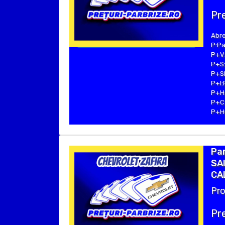
Pre
Abre
P:Pa
P+V:
P+S:
P+SE
P+I:
P+H:
P+C:
P+Hu
Pa
SAI
CA
Pro
Pre