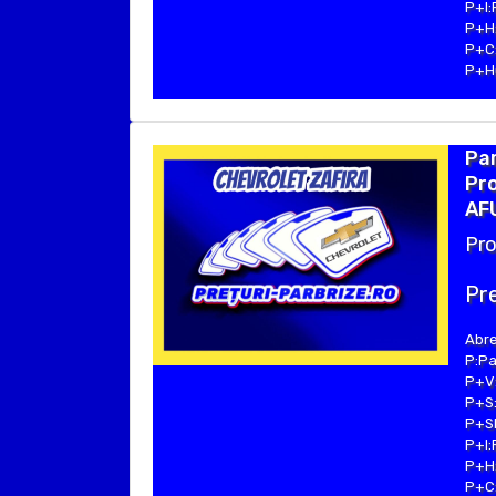
P+I:
P+H:
P+C:
P+Hu
Pa
Pro
AFU
Pro
Pre
Abre
P:Pa
P+V:
P+S:
P+SE
P+I:
P+H:
P+C: