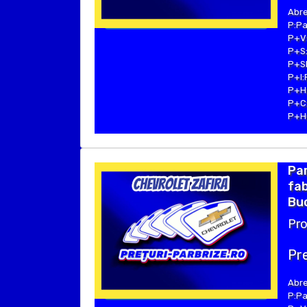
Abre
P:Pa
P+V:
P+S:
P+SE
P+I:
P+H:
P+C:
P+Hu
Pa
fab
Buc
Pro
Pre
Abre
P:Pa