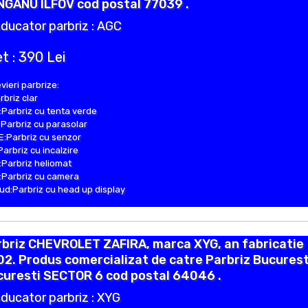
NGANU ILFOV cod postal 77039 .
ducator parbriz : AGC
t : 390 Lei
vieri parbrize:
rbriz clar
Parbriz cu tenta verde
Parbriz cu parasolar
:Parbriz cu senzor
Parbriz cu incalzire
Parbriz heliomat
Parbriz cu camera
d:Parbriz cu head up display
rbriz CHEVROLET ZAFIRA, marca XYG, an fabricatie
2. Produs comercializat de catre Parbriz Bucurest
curesti SECTOR 6 cod postal 64046 .
ducator parbriz : XYG