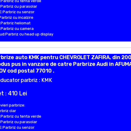
Parbriz cu tenta verde
Parbriz cu parasolar
:Parbriz cu senzor
Parbriz cu incalzire
Parbriz heliomat
Parbriz cu camera
d:Parbriz cu head up display
rbrize auto KMK pentru CHEVROLET ZAFIRA, din 200
dus pus in vanzare de catre Parbrize Audi in AFUM
OV cod postal 77010 .
ducator parbriz : KMK
t : 410 Lei
vieri parbrize:
rbriz clar
Parbriz cu tenta verde
Parbriz cu parasolar
:Parbriz cu senzor