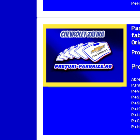
P+Hu
Pa
fab
Ori
Pro
Pre
Abre
P:Pa
P+V:
P+S:
P+SE
P+I:
P+H:
P+C:
P+Hu