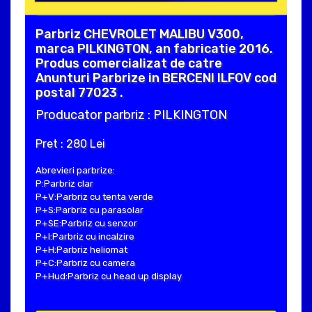
Parbriz CHEVROLET MALIBU V300,
marca PILKINGTON, an fabricatie 2016.
Produs comercializat de catre
Anunturi Parbrize in BERCENI ILFOV cod
postal 77023 .
Producator parbriz : PILKINGTON
Pret : 280 Lei
Abrevieri parbrize:
P:Parbriz clar
P+V:Parbriz cu tenta verde
P+S:Parbriz cu parasolar
P+SE:Parbriz cu senzor
P+I:Parbriz cu incalzire
P+H:Parbriz heliomat
P+C:Parbriz cu camera
P+Hud:Parbriz cu head up display