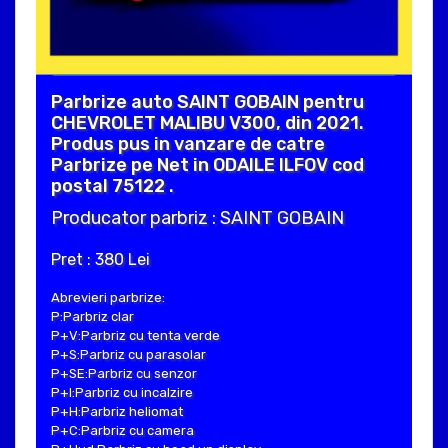
Parbrize auto SAINT GOBAIN pentru
CHEVROLET MALIBU V300, din 2021.
Produs pus in vanzare de catre
Parbrize pe Net in ODAILE ILFOV cod
postal 75122 .
Producator parbriz : SAINT GOBAIN
Pret : 380 Lei
Abrevieri parbrize:
P:Parbriz clar
P+V:Parbriz cu tenta verde
P+S:Parbriz cu parasolar
P+SE:Parbriz cu senzor
P+I:Parbriz cu incalzire
P+H:Parbriz heliomat
P+C:Parbriz cu camera