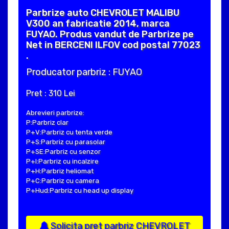
Parbrize auto CHEVROLET MALIBU
V300 an fabricatie 2014, marca
FUYAO. Produs vandut de Parbrize pe
Net in BERCENI ILFOV cod postal 77023
.
Producator parbriz : FUYAO
Pret : 310 Lei
Abrevieri parbrize:
P:Parbriz clar
P+V:Parbriz cu tenta verde
P+S:Parbriz cu parasolar
P+SE:Parbriz cu senzor
P+I:Parbriz cu incalzire
P+H:Parbriz heliomat
P+C:Parbriz cu camera
P+Hud:Parbriz cu head up display
Solicita pret parbriz CHEVROLET