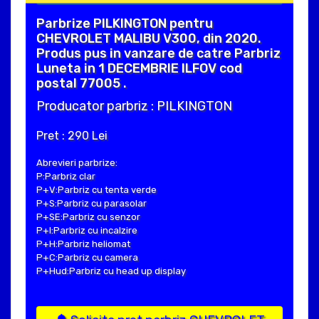
Parbrize PILKINGTON pentru
CHEVROLET MALIBU V300, din 2020.
Produs pus in vanzare de catre Parbriz
Luneta in 1 DECEMBRIE ILFOV cod
postal 77005 .
Producator parbriz : PILKINGTON
Pret : 290 Lei
Abrevieri parbrize:
P:Parbriz clar
P+V:Parbriz cu tenta verde
P+S:Parbriz cu parasolar
P+SE:Parbriz cu senzor
P+I:Parbriz cu incalzire
P+H:Parbriz heliomat
P+C:Parbriz cu camera
P+Hud:Parbriz cu head up display