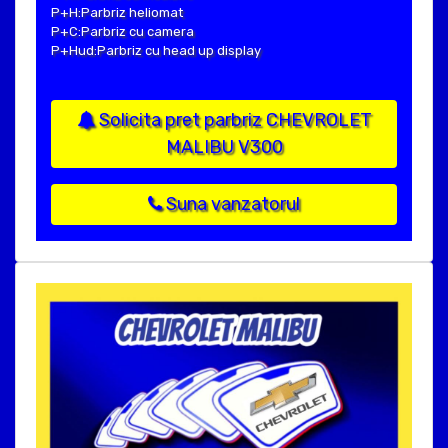
P+H:Parbriz heliomat
P+C:Parbriz cu camera
P+Hud:Parbriz cu head up display
Solicita pret parbriz CHEVROLET
MALIBU V300
Suna vanzatorul