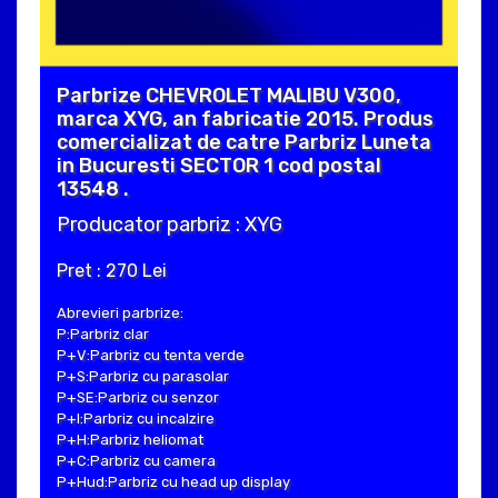
Parbrize CHEVROLET MALIBU V300,
marca XYG, an fabricatie 2015. Produs
comercializat de catre Parbriz Luneta
in Bucuresti SECTOR 1 cod postal
13548 .
Producator parbriz : XYG
Pret : 270 Lei
Abrevieri parbrize:
P:Parbriz clar
P+V:Parbriz cu tenta verde
P+S:Parbriz cu parasolar
P+SE:Parbriz cu senzor
P+I:Parbriz cu incalzire
P+H:Parbriz heliomat
P+C:Parbriz cu camera
P+Hud:Parbriz cu head up display