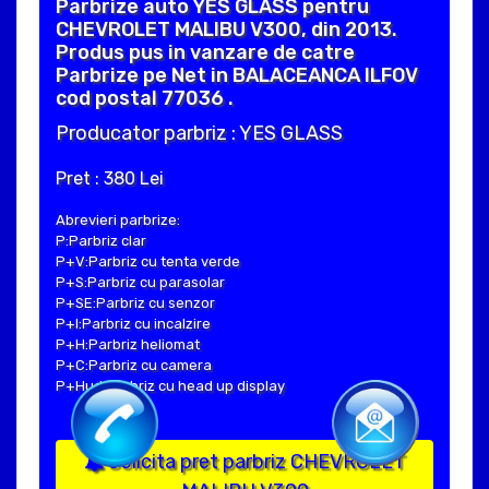
Parbrize auto YES GLASS pentru
CHEVROLET MALIBU V300, din 2013.
Produs pus in vanzare de catre
Parbrize pe Net in BALACEANCA ILFOV
cod postal 77036 .
Producator parbriz : YES GLASS
Pret : 380 Lei
Abrevieri parbrize:
P:Parbriz clar
P+V:Parbriz cu tenta verde
P+S:Parbriz cu parasolar
P+SE:Parbriz cu senzor
P+I:Parbriz cu incalzire
P+H:Parbriz heliomat
P+C:Parbriz cu camera
P+Hud:Parbriz cu head up display
Solicita pret parbriz CHEVROLET