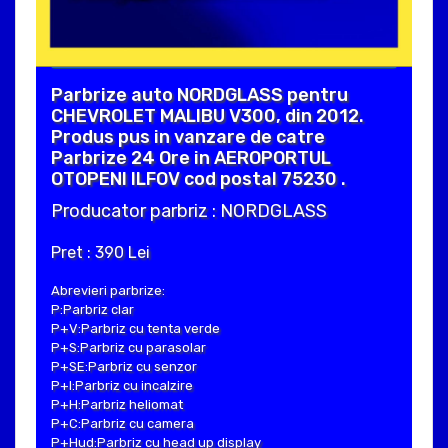
Parbrize auto NORDGLASS pentru
CHEVROLET MALIBU V300, din 2012.
Produs pus in vanzare de catre
Parbrize 24 Ore in AEROPORTUL
OTOPENI ILFOV cod postal 75230 .
Producator parbriz : NORDGLASS
Pret : 390 Lei
Abrevieri parbrize:
P:Parbriz clar
P+V:Parbriz cu tenta verde
P+S:Parbriz cu parasolar
P+SE:Parbriz cu senzor
P+I:Parbriz cu incalzire
P+H:Parbriz heliomat
P+C:Parbriz cu camera
P+Hud:Parbriz cu head up display