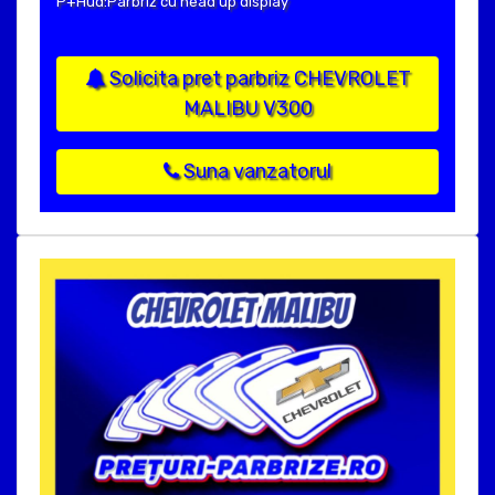
P+Hud:Parbriz cu head up display
Solicita pret parbriz CHEVROLET
MALIBU V300
Suna vanzatorul