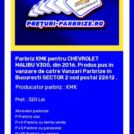
Parbriz KMK pentru CHEVROLET
MALIBU V300, din 2016. Produs pus in
vanzare de catre Vanzari Parbrize in
Bucuresti SECTOR 2 cod postal 22612 .
Producator parbriz : KMK
Pret : 320 Lei
Abrevieri parbrize:
P:Parbriz clar
P+V:Parbriz cu tenta verde
P+S:Parbriz cu parasolar
P+SE:Parbriz cu senzor