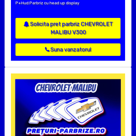
P+Hud:Parbriz cu head up display
Solicita pret parbriz CHEVROLET
MALIBU V300
Suna vanzatorul