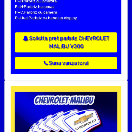
P+I:Parbriz cu incalzire
P+H:Parbriz heliomat
P+C:Parbriz cu camera
P+Hud:Parbriz cu head up display
Solicita pret parbriz CHEVROLET
MALIBU V300
Suna vanzatorul