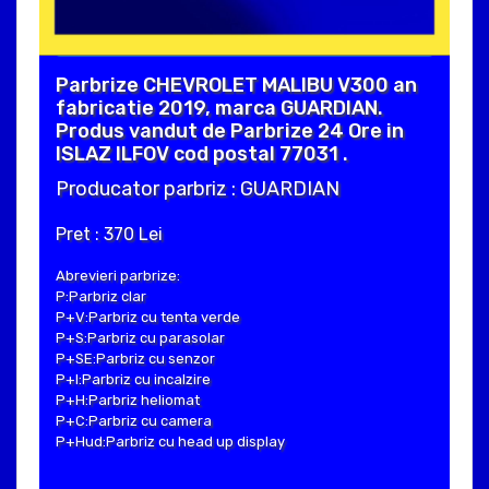
Parbrize CHEVROLET MALIBU V300 an
fabricatie 2019, marca GUARDIAN.
Produs vandut de Parbrize 24 Ore in
ISLAZ ILFOV cod postal 77031 .
Producator parbriz : GUARDIAN
Pret : 370 Lei
Abrevieri parbrize:
P:Parbriz clar
P+V:Parbriz cu tenta verde
P+S:Parbriz cu parasolar
P+SE:Parbriz cu senzor
P+I:Parbriz cu incalzire
P+H:Parbriz heliomat
P+C:Parbriz cu camera
P+Hud:Parbriz cu head up display