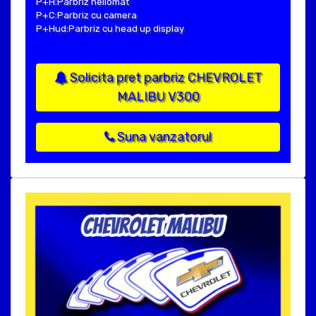
P+H:Parbriz heliomat
P+C:Parbriz cu camera
P+Hud:Parbriz cu head up display
Solicita pret parbriz CHEVROLET
MALIBU V300
Suna vanzatorul