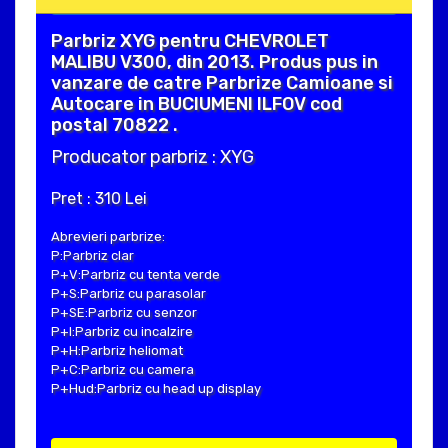
Parbriz XYG pentru CHEVROLET
MALIBU V300, din 2013. Produs pus in
vanzare de catre Parbrize Camioane si
Autocare in BUCIUMENI ILFOV cod
postal 70822 .
Producator parbriz : XYG
Pret : 310 Lei
Abrevieri parbrize:
P:Parbriz clar
P+V:Parbriz cu tenta verde
P+S:Parbriz cu parasolar
P+SE:Parbriz cu senzor
P+I:Parbriz cu incalzire
P+H:Parbriz heliomat
P+C:Parbriz cu camera
P+Hud:Parbriz cu head up display