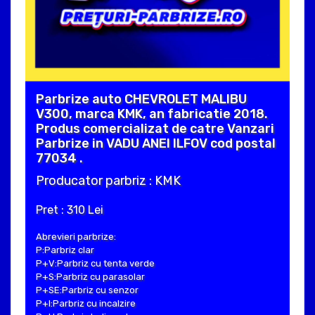
Parbrize auto CHEVROLET MALIBU
V300, marca KMK, an fabricatie 2018.
Produs comercializat de catre Vanzari
Parbrize in VADU ANEI ILFOV cod postal
77034 .
Producator parbriz : KMK
Pret : 310 Lei
Abrevieri parbrize:
P:Parbriz clar
P+V:Parbriz cu tenta verde
P+S:Parbriz cu parasolar
P+SE:Parbriz cu senzor
P+I:Parbriz cu incalzire