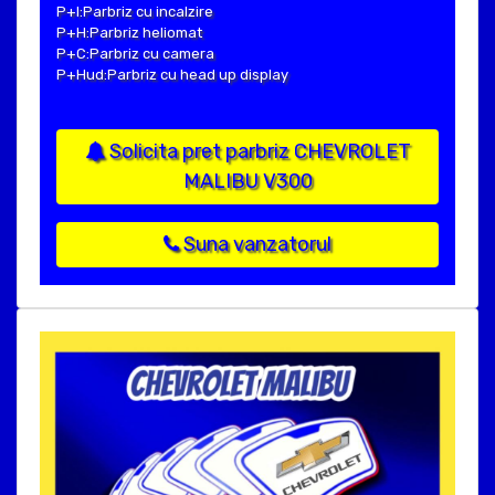
P+I:Parbriz cu incalzire
P+H:Parbriz heliomat
P+C:Parbriz cu camera
P+Hud:Parbriz cu head up display
Solicita pret parbriz CHEVROLET
MALIBU V300
Suna vanzatorul