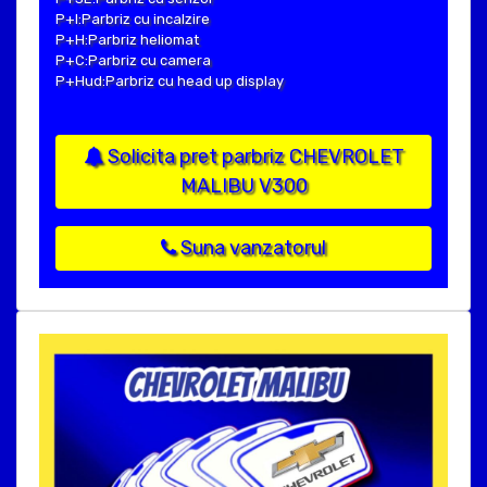
P+I:Parbriz cu incalzire
P+H:Parbriz heliomat
P+C:Parbriz cu camera
P+Hud:Parbriz cu head up display
Solicita pret parbriz CHEVROLET
MALIBU V300
Suna vanzatorul