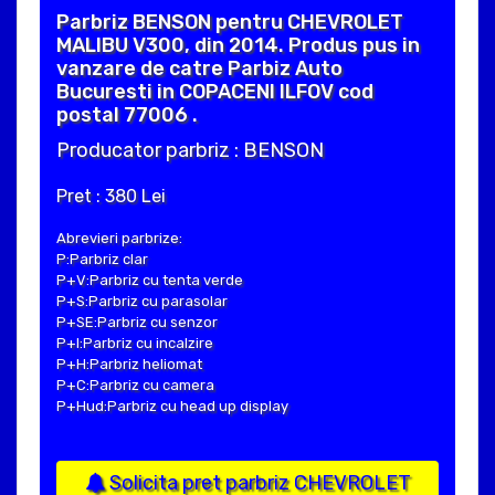
Parbriz BENSON pentru CHEVROLET
MALIBU V300, din 2014. Produs pus in
vanzare de catre Parbiz Auto
Bucuresti in COPACENI ILFOV cod
postal 77006 .
Producator parbriz : BENSON
Pret : 380 Lei
Abrevieri parbrize:
P:Parbriz clar
P+V:Parbriz cu tenta verde
P+S:Parbriz cu parasolar
P+SE:Parbriz cu senzor
P+I:Parbriz cu incalzire
P+H:Parbriz heliomat
P+C:Parbriz cu camera
P+Hud:Parbriz cu head up display
Solicita pret parbriz CHEVROLET