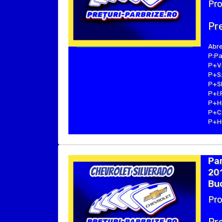
Pro
Pre
Abre
P:Pa
P+V:
P+S:
P+SE
P+I:
P+H:
P+C:
P+Hu
Pa
201
Buc
Pro