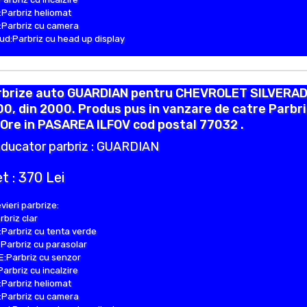
Parbriz heliomat
Parbriz cu camera
d:Parbriz cu head up display
rbrize auto GUARDIAN pentru CHEVROLET SILVERA
0, din 2000. Produs pus in vanzare de catre Parbr
Ore in PASAREA ILFOV cod postal 77032 .
ducator parbriz : GUARDIAN
t : 370 Lei
vieri parbrize:
rbriz clar
Parbriz cu tenta verde
Parbriz cu parasolar
:Parbriz cu senzor
Parbriz cu incalzire
Parbriz heliomat
Parbriz cu camera