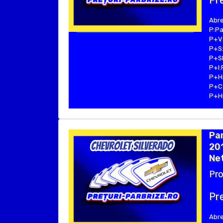
Pre
Abre
P:Pa
P+V:
P+S:
P+SE
P+I:
P+H:
P+C:
P+Hu
Pa
20
Net
Pro
Pre
Abre