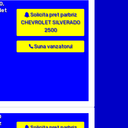
0,
Net
Solicita pret parbriz
CHEVROLET SILVERADO
2500
Suna vanzatorul
O
z
Solicita pret parbriz