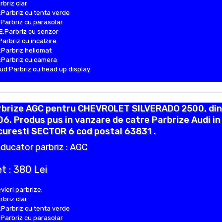
rbriz clar
Parbriz cu tenta verde
Parbriz cu parasolar
:Parbriz cu senzor
Parbriz cu incalzire
Parbriz heliomat
Parbriz cu camera
d:Parbriz cu head up display
rbrize AGC pentru CHEVROLET SILVERADO 2500, din
6. Produs pus in vanzare de catre Parbrize Audi in
uresti SECTOR 6 cod postal 63831 .
ducator parbriz : AGC
t : 380 Lei
vieri parbrize:
rbriz clar
Parbriz cu tenta verde
Parbriz cu parasolar