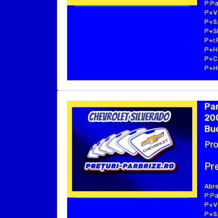
P:Pa
P+V:
P+S:
P+SE
P+I:
P+H:
P+C:
P+Hu
Pa
200
Buc
Pro
Pre
Abre
P:Pa
P+V:
P+S: