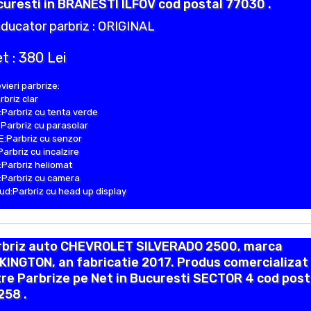
uresti in BRANESTI ILFOV cod postal 77030 .
ducator parbriz : ORIGINAL
t : 380 Lei
vieri parbrize:
rbriz clar
Parbriz cu tenta verde
Parbriz cu parasolar
:Parbriz cu senzor
Parbriz cu incalzire
Parbriz heliomat
Parbriz cu camera
d:Parbriz cu head up display
rbriz auto CHEVROLET SILVERADO 2500, marca
KINGTON, an fabricatie 2017. Produs comercializat
re Parbrize pe Net in Bucuresti SECTOR 4 cod post
258 .