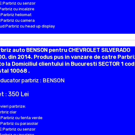
:Parbriz cu senzor
Parbriz cu incalzire
Parbriz heliomat
Parbriz cu camera
d:Parbriz cu head up display
rbriz auto BENSON pentru CHEVROLET SILVERADO
0, din 2014. Produs pus in vanzare de catre Parbr
o la Domiciliul clientului in Bucuresti SECTOR 1 cod
tal 10068 .
ducator parbriz : BENSON
t : 350 Lei
vieri parbrize:
rbriz clar
Parbriz cu tenta verde
Parbriz cu parasolar
:Parbriz cu senzor
Parbriz cu incalzire