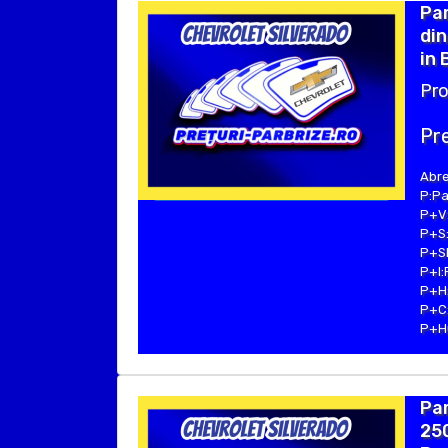
Pa
din
in 
Pro
Pre
Abre
P:Pa
P+V:
P+S:
P+SE
P+I:
P+H:
P+C:
P+Hu
Pa
250