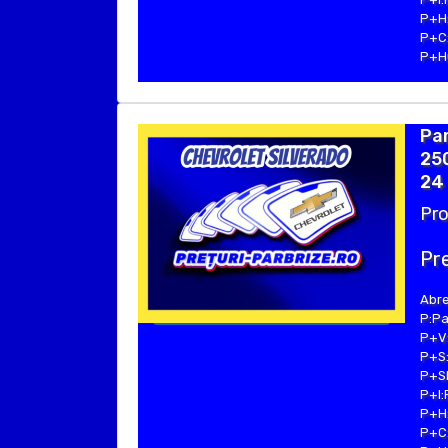
P+H:
P+C:
P+Hu
Pa
250
24 
Pro
Pre
Abre
P:Pa
P+V:
P+S:
P+SE
P+I:
P+H:
P+C: