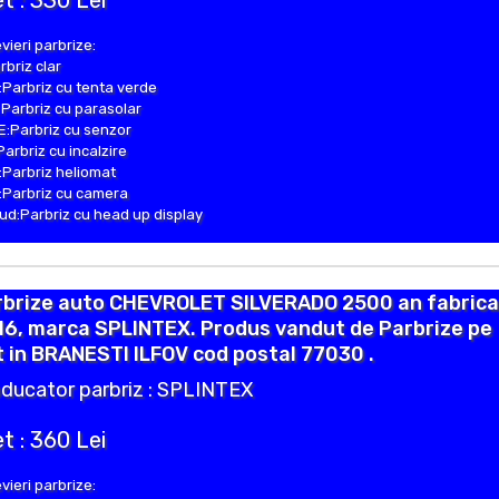
t : 330 Lei
vieri parbrize:
rbriz clar
Parbriz cu tenta verde
Parbriz cu parasolar
:Parbriz cu senzor
Parbriz cu incalzire
Parbriz heliomat
Parbriz cu camera
d:Parbriz cu head up display
rbrize auto CHEVROLET SILVERADO 2500 an fabrica
16, marca SPLINTEX. Produs vandut de Parbrize pe
 in BRANESTI ILFOV cod postal 77030 .
ducator parbriz : SPLINTEX
t : 360 Lei
vieri parbrize: