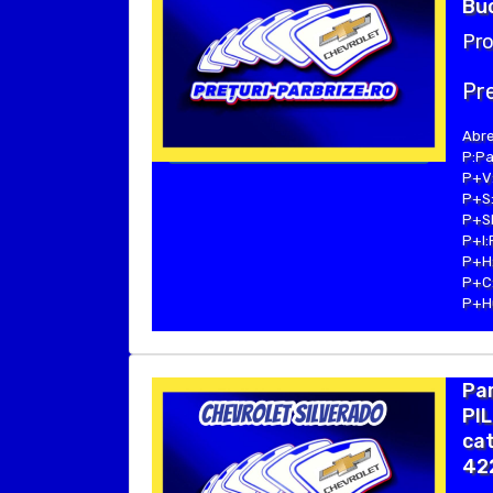
Buc
Pro
Pre
Abre
P:Pa
P+V:
P+S:
P+SE
P+I:
P+H:
P+C:
P+Hu
Pa
PIL
cat
42