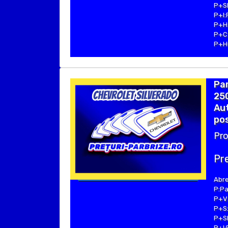
P+SE
P+I:
P+H:
P+C:
P+Hu
Pa
250
Aut
pos
Pro
Pre
Abre
P:Pa
P+V:
P+S:
P+SE
P+I: