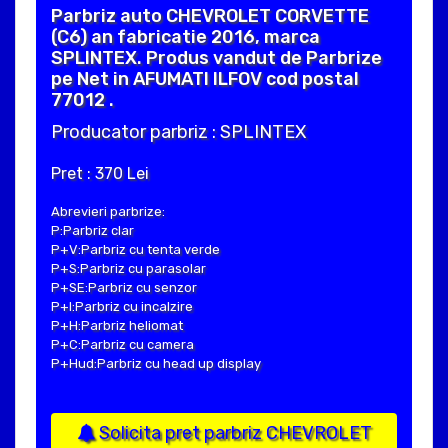
Parbriz auto CHEVROLET CORVETTE
(C6) an fabricatie 2016, marca
SPLINTEX. Produs vandut de Parbrize
pe Net in AFUMATI ILFOV cod postal
77012 .
Producator parbriz : SPLINTEX
Pret : 370 Lei
Abrevieri parbrize:
P:Parbriz clar
P+V:Parbriz cu tenta verde
P+S:Parbriz cu parasolar
P+SE:Parbriz cu senzor
P+I:Parbriz cu incalzire
P+H:Parbriz heliomat
P+C:Parbriz cu camera
P+Hud:Parbriz cu head up display
Solicita pret parbriz CHEVROLET