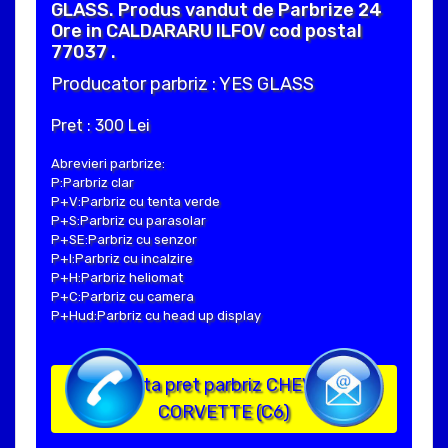
GLASS. Produs vandut de Parbrize 24
Ore in CALDARARU ILFOV cod postal
77037 .
Producator parbriz : YES GLASS
Pret : 300 Lei
Abrevieri parbrize:
P:Parbriz clar
P+V:Parbriz cu tenta verde
P+S:Parbriz cu parasolar
P+SE:Parbriz cu senzor
P+I:Parbriz cu incalzire
P+H:Parbriz heliomat
P+C:Parbriz cu camera
P+Hud:Parbriz cu head up display
Solicita pret parbriz CHEVROLET
CORVETTE (C6)