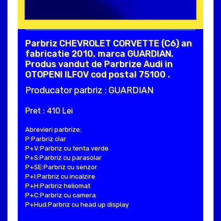
Parbriz CHEVROLET CORVETTE (C6) an
fabricatie 2010, marca GUARDIAN.
Produs vandut de Parbrize Audi in
OTOPENI ILFOV cod postal 75100 .
Producator parbriz : GUARDIAN
Pret : 410 Lei
Abrevieri parbrize:
P:Parbriz clar
P+V:Parbriz cu tenta verde
P+S:Parbriz cu parasolar
P+SE:Parbriz cu senzor
P+I:Parbriz cu incalzire
P+H:Parbriz heliomat
P+C:Parbriz cu camera
P+Hud:Parbriz cu head up display