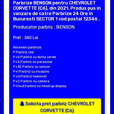
Parbrize BENSON pentru CHEVROLET
CORVETTE (C6), din 2021. Produs pus in
vanzare de catre Parbrize 24 Ore in
Bucuresti SECTOR 1 cod postal 12346 .
Producator parbriz : BENSON
Pret : 340 Lei
Abrevieri parbrize:
P:Parbriz clar
P+V:Parbriz cu tenta verde
P+S:Parbriz cu parasolar
P+SE:Parbriz cu senzor
P+I:Parbriz cu incalzire
P+H:Parbriz heliomat
P+C:Parbriz cu camera
P+Hud:Parbriz cu head up display
Solicita pret parbriz CHEVROLET
CORVETTE (C6)