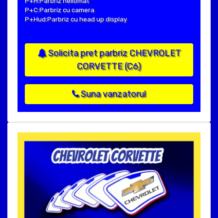
P+H:Parbriz heliomat
P+C:Parbriz cu camera
P+Hud:Parbriz cu head up display
Solicita pret parbriz CHEVROLET
CORVETTE (C6)
Suna vanzatorul