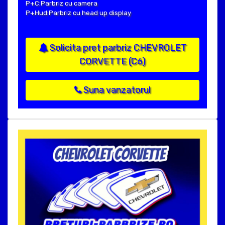
P+C:Parbriz cu camera
P+Hud:Parbriz cu head up display
Solicita pret parbriz CHEVROLET
CORVETTE (C6)
Suna vanzatorul