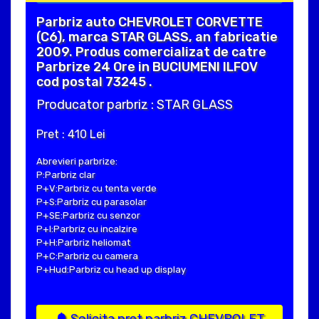
Parbriz auto CHEVROLET CORVETTE
(C6), marca STAR GLASS, an fabricatie
2009. Produs comercializat de catre
Parbrize 24 Ore in BUCIUMENI ILFOV
cod postal 73245 .
Producator parbriz : STAR GLASS
Pret : 410 Lei
Abrevieri parbrize:
P:Parbriz clar
P+V:Parbriz cu tenta verde
P+S:Parbriz cu parasolar
P+SE:Parbriz cu senzor
P+I:Parbriz cu incalzire
P+H:Parbriz heliomat
P+C:Parbriz cu camera
P+Hud:Parbriz cu head up display
Solicita pret parbriz CHEVROLET