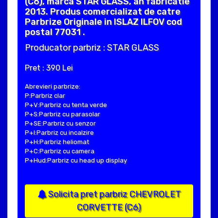
(C6), marca STAR GLASS, an fabricatie
2013. Produs comercializat de catre
Parbrize Originale in ISLAZ ILFOV cod
postal 77031 .
Producator parbriz : STAR GLASS
Pret : 390 Lei
Abrevieri parbrize:
P:Parbriz clar
P+V:Parbriz cu tenta verde
P+S:Parbriz cu parasolar
P+SE:Parbriz cu senzor
P+I:Parbriz cu incalzire
P+H:Parbriz heliomat
P+C:Parbriz cu camera
P+Hud:Parbriz cu head up display
Solicita pret parbriz CHEVROLET
CORVETTE (C6)