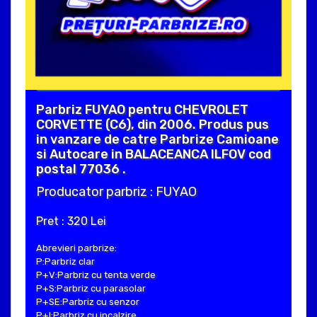
Parbriz FUYAO pentru CHEVROLET
CORVETTE (C6), din 2006. Produs pus
in vanzare de catre Parbrize Camioane
si Autocare in BALACEANCA ILFOV cod
postal 77036 .
Producator parbriz : FUYAO
Pret : 320 Lei
Abrevieri parbrize:
P:Parbriz clar
P+V:Parbriz cu tenta verde
P+S:Parbriz cu parasolar
P+SE:Parbriz cu senzor
P+I:Parbriz cu incalzire