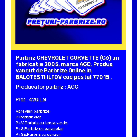
Parbriz CHEVROLET CORVETTE (C6) an
fabricatie 2005, marca AGC. Produs
vandut de Parbrize Online in
BALOTESTI ILFOV cod postal 77015 .
Producator parbriz : AGC
Pret : 420 Lei
Abrevieri parbrize:
P:Parbriz clar
P+V:Parbriz cu tenta verde
P+S:Parbriz cu parasolar
P+SE:Parbriz cu senzor