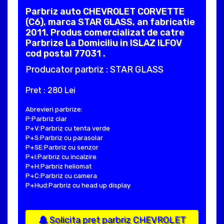
Parbriz auto CHEVROLET CORVETTE
(C6), marca STAR GLASS, an fabricatie
2011. Produs comercializat de catre
Parbrize La Domiciliu in ISLAZ ILFOV
cod postal 77031 .
Producator parbriz : STAR GLASS
Pret : 280 Lei
Abrevieri parbrize:
P:Parbriz clar
P+V:Parbriz cu tenta verde
P+S:Parbriz cu parasolar
P+SE:Parbriz cu senzor
P+I:Parbriz cu incalzire
P+H:Parbriz heliomat
P+C:Parbriz cu camera
P+Hud:Parbriz cu head up display
Solicita pret parbriz CHEVROLET