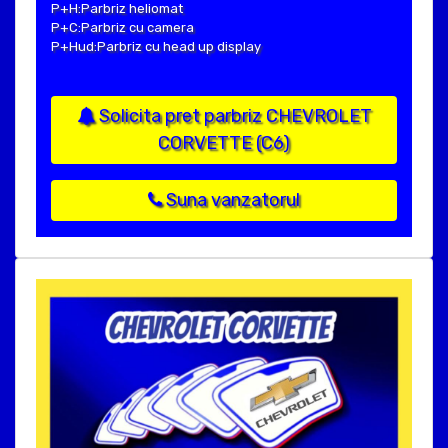
P+H:Parbriz heliomat
P+C:Parbriz cu camera
P+Hud:Parbriz cu head up display
Solicita pret parbriz CHEVROLET
CORVETTE (C6)
Suna vanzatorul