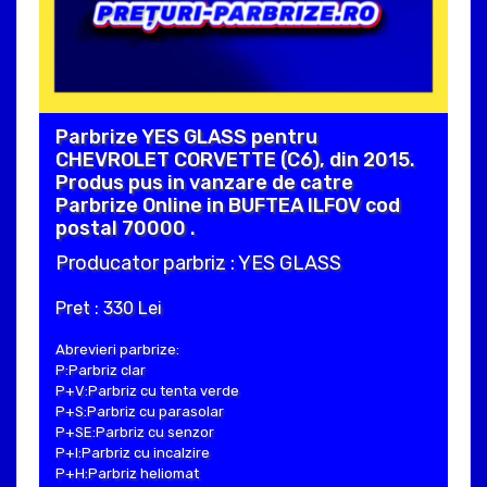
Parbrize YES GLASS pentru
CHEVROLET CORVETTE (C6), din 2015.
Produs pus in vanzare de catre
Parbrize Online in BUFTEA ILFOV cod
postal 70000 .
Producator parbriz : YES GLASS
Pret : 330 Lei
Abrevieri parbrize:
P:Parbriz clar
P+V:Parbriz cu tenta verde
P+S:Parbriz cu parasolar
P+SE:Parbriz cu senzor
P+I:Parbriz cu incalzire
P+H:Parbriz heliomat