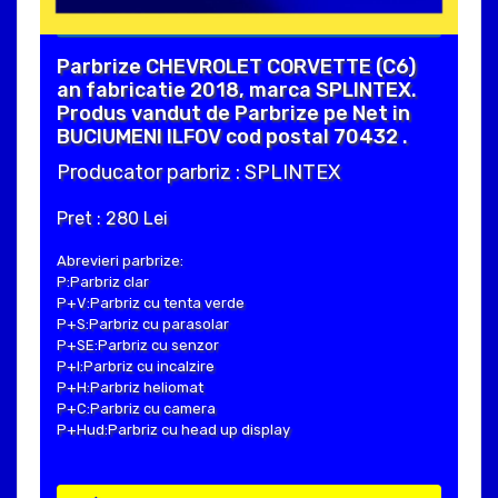
Parbrize CHEVROLET CORVETTE (C6)
an fabricatie 2018, marca SPLINTEX.
Produs vandut de Parbrize pe Net in
BUCIUMENI ILFOV cod postal 70432 .
Producator parbriz : SPLINTEX
Pret : 280 Lei
Abrevieri parbrize:
P:Parbriz clar
P+V:Parbriz cu tenta verde
P+S:Parbriz cu parasolar
P+SE:Parbriz cu senzor
P+I:Parbriz cu incalzire
P+H:Parbriz heliomat
P+C:Parbriz cu camera
P+Hud:Parbriz cu head up display