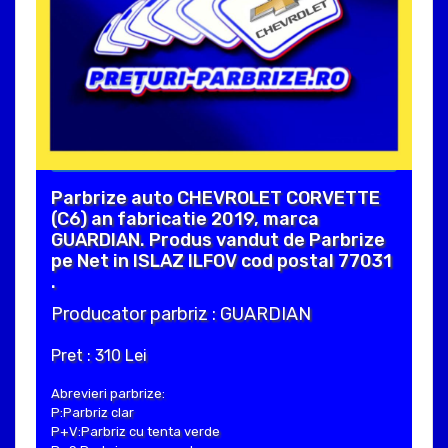
Parbrize auto CHEVROLET CORVETTE
(C6) an fabricatie 2019, marca
GUARDIAN. Produs vandut de Parbrize
pe Net in ISLAZ ILFOV cod postal 77031
.
Producator parbriz : GUARDIAN
Pret : 310 Lei
Abrevieri parbrize:
P:Parbriz clar
P+V:Parbriz cu tenta verde