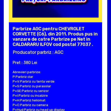
Parbrize AGC pentru CHEVROLET
CORVETTE (C6), din 2011. Produs pus in
vanzare de catre Parbrize pe Net in
CALDARARU ILFOV cod postal 77037 .
Producator parbriz : AGC
Pret : 380 Lei
Abrevieri parbrize:
P:Parbriz clar
P+V:Parbriz cu tenta verde
P+S:Parbriz cu parasolar
P+SE:Parbriz cu senzor
P+I:Parbriz cu incalzire
P+H:Parbriz heliomat
P+C:Parbriz cu camera
P+Hud:Parbriz cu head up display