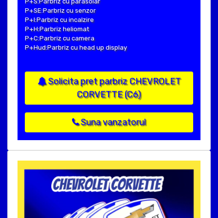
P+S:Parbriz cu parasolar
P+SE:Parbriz cu senzor
P+I:Parbriz cu incalzire
P+H:Parbriz heliomat
P+C:Parbriz cu camera
P+Hud:Parbriz cu head up display
Solicita pret parbriz CHEVROLET
CORVETTE (C6)
Suna vanzatorul