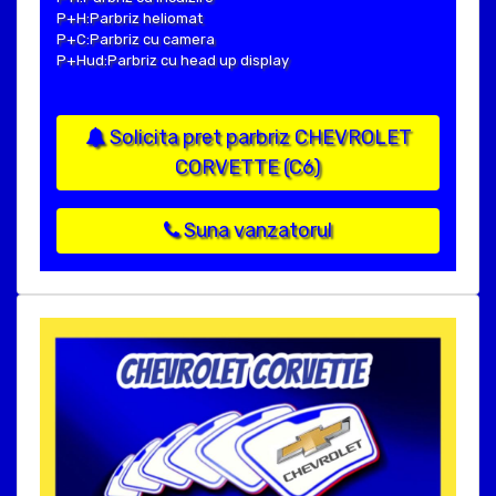
P+H:Parbriz heliomat
P+C:Parbriz cu camera
P+Hud:Parbriz cu head up display
Solicita pret parbriz CHEVROLET
CORVETTE (C6)
Suna vanzatorul