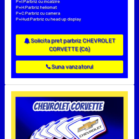
P+I:Parbriz cu incalzire
P+H:Parbriz heliomat
P+C:Parbriz cu camera
P+Hud:Parbriz cu head up display
Solicita pret parbriz CHEVROLET
CORVETTE (C6)
Suna vanzatorul