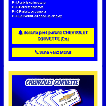
P+I:Parbriz cu incalzire
P+H:Parbriz heliomat
P+C:Parbriz cu camera
P+Hud:Parbriz cu head up display
Solicita pret parbriz CHEVROLET
CORVETTE (C6)
Suna vanzatorul