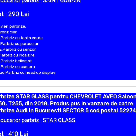
ducator parbriz : SAINT GOBAIN
t : 290 Lei
vieri parbrize:
rbriz clar
Parbriz cu tenta verde
Parbriz cu parasolar
:Parbriz cu senzor
Parbriz cu incalzire
Parbriz heliomat
Parbriz cu camera
d:Parbriz cu head up display
rbrize STAR GLASS pentru CHEVROLET AVEO Saloo
0, T255, din 2018. Produs pus in vanzare de catre
brize Audi in Bucuresti SECTOR 5 cod postal 52274
ducator parbriz : STAR GLASS
t : 410 Lei