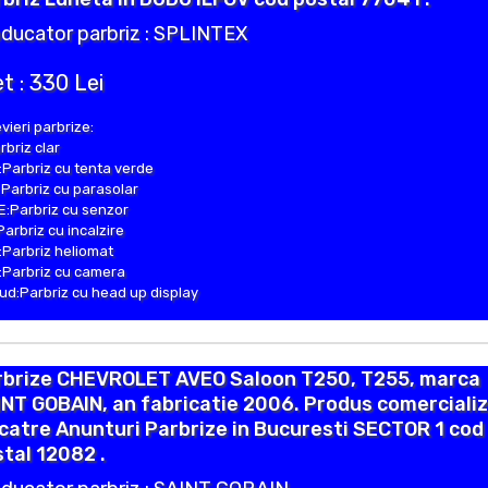
ducator parbriz : SPLINTEX
t : 330 Lei
vieri parbrize:
rbriz clar
Parbriz cu tenta verde
Parbriz cu parasolar
:Parbriz cu senzor
Parbriz cu incalzire
Parbriz heliomat
Parbriz cu camera
d:Parbriz cu head up display
rbrize CHEVROLET AVEO Saloon T250, T255, marca
NT GOBAIN, an fabricatie 2006. Produs comerciali
catre Anunturi Parbrize in Bucuresti SECTOR 1 cod
tal 12082 .