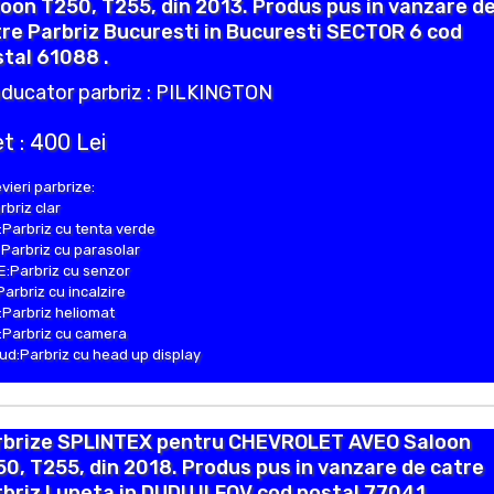
oon T250, T255, din 2013. Produs pus in vanzare d
re Parbriz Bucuresti in Bucuresti SECTOR 6 cod
tal 61088 .
ducator parbriz : PILKINGTON
t : 400 Lei
vieri parbrize:
rbriz clar
Parbriz cu tenta verde
Parbriz cu parasolar
:Parbriz cu senzor
Parbriz cu incalzire
Parbriz heliomat
Parbriz cu camera
d:Parbriz cu head up display
rbrize SPLINTEX pentru CHEVROLET AVEO Saloon
0, T255, din 2018. Produs pus in vanzare de catre
briz Luneta in DUDU ILFOV cod postal 77041 .