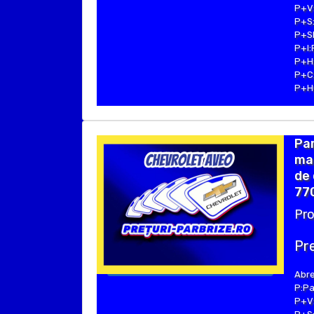
P+V:
P+S:
P+SE
P+I:
P+H:
P+C:
P+Hu
Pa
mar
de 
770
Pro
Pre
Abre
P:Pa
P+V: