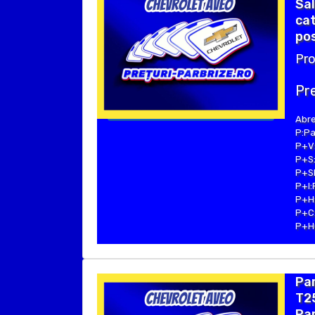
Sal
cat
pos
Pro
Pre
Abre
P:Pa
P+V:
P+S:
P+SE
P+I:
P+H:
P+C:
P+Hu
Pa
T25
Par