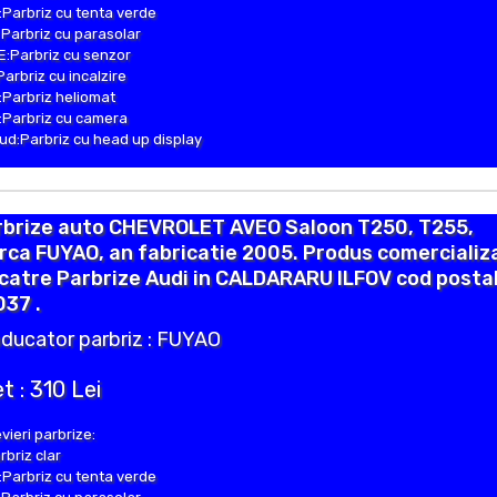
Parbriz cu tenta verde
Parbriz cu parasolar
:Parbriz cu senzor
Parbriz cu incalzire
Parbriz heliomat
Parbriz cu camera
d:Parbriz cu head up display
rbrize auto CHEVROLET AVEO Saloon T250, T255,
ca FUYAO, an fabricatie 2005. Produs comercializ
catre Parbrize Audi in CALDARARU ILFOV cod posta
37 .
ducator parbriz : FUYAO
t : 310 Lei
vieri parbrize:
rbriz clar
Parbriz cu tenta verde