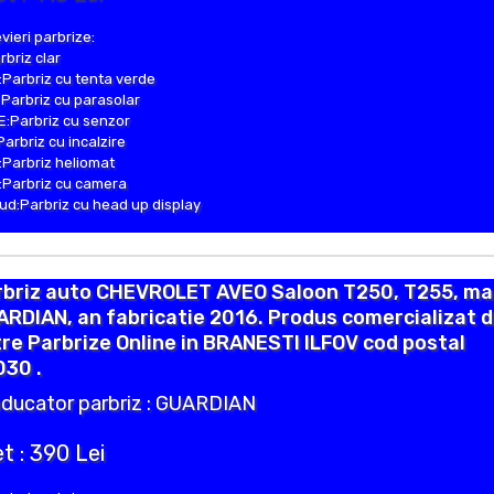
vieri parbrize:
rbriz clar
Parbriz cu tenta verde
Parbriz cu parasolar
:Parbriz cu senzor
Parbriz cu incalzire
Parbriz heliomat
Parbriz cu camera
d:Parbriz cu head up display
rbriz auto CHEVROLET AVEO Saloon T250, T255, ma
RDIAN, an fabricatie 2016. Produs comercializat 
re Parbrize Online in BRANESTI ILFOV cod postal
030 .
ducator parbriz : GUARDIAN
t : 390 Lei