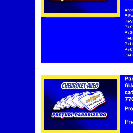
Abre
P:Pa
P+V:
P+S:
P+SE
P+I:
P+H:
P+C:
P+Hu
Pa
GUA
cat
77
Pro
Pre