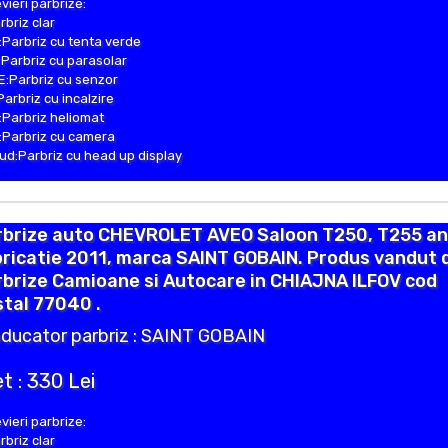
vieri parbrize:
rbriz clar
Parbriz cu tenta verde
Parbriz cu parasolar
:Parbriz cu senzor
Parbriz cu incalzire
Parbriz heliomat
Parbriz cu camera
d:Parbriz cu head up display
rbrize auto CHEVROLET AVEO Saloon T250, T255 an
ricatie 2011, marca SAINT GOBAIN. Produs vandut 
brize Camioane si Autocare in CHIAJNA ILFOV cod
tal 77040 .
ducator parbriz : SAINT GOBAIN
t : 330 Lei
vieri parbrize:
rbriz clar