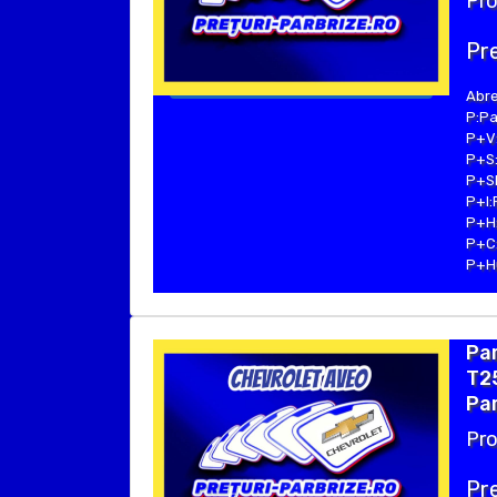
Pro
Pre
Abre
P:Pa
P+V:
P+S:
P+SE
P+I:
P+H:
P+C:
P+Hu
Pa
T25
Par
Pro
Pre