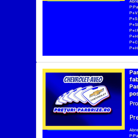
Abre
P:Pa
P+V:
P+S:
P+SE
P+I:
P+H:
P+C:
P+Hu
Pa
fab
Par
pos
Pro
Pre
Abre
P:Pa