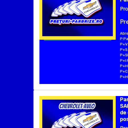
Pro
Pre
Abre
P:Pa
P+V:
P+S:
P+SE
P+I:
P+H:
P+C:
P+Hu
Pa
SAI
de 
pos