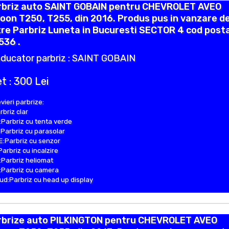
rbriz auto SAINT GOBAIN pentru CHEVROLET AVEO
oon T250, T255, din 2016. Produs pus in vanzare d
re Parbriz Luneta in Bucuresti SECTOR 4 cod posta
536 .
ducator parbriz : SAINT GOBAIN
t : 300 Lei
vieri parbrize:
rbriz clar
Parbriz cu tenta verde
Parbriz cu parasolar
:Parbriz cu senzor
Parbriz cu incalzire
Parbriz heliomat
Parbriz cu camera
d:Parbriz cu head up display
rbrize auto PILKINGTON pentru CHEVROLET AVEO