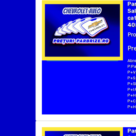
Pa
Sal
cat
40
Pro
Pre
Abre
P:Pa
P+V:
P+S:
P+SE
P+I:
P+H:
P+C:
P+Hu
Pa