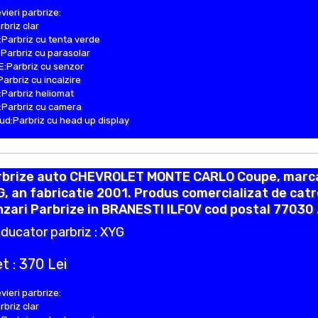
vieri parbrize:
rbriz clar
Parbriz cu tenta verde
Parbriz cu parasolar
:Parbriz cu senzor
Parbriz cu incalzire
Parbriz heliomat
Parbriz cu camera
d:Parbriz cu head up display
rbrize auto CHEVROLET MONTE CARLO Coupe, marc
, an fabricatie 2001. Produs comercializat de cat
zari Parbrize in BRANESTI ILFOV cod postal 77030 
ducator parbriz : XYG
t : 370 Lei
vieri parbrize:
rbriz clar