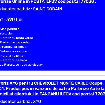
brize Online in POSTA ILFOV cod postal 77038 .
ducator parbriz : SAINT GOBAIN
t : 390 Lei
vieri parbrize:
rbriz clar
Parbriz cu tenta verde
Parbriz cu parasolar
:Parbriz cu senzor
Parbriz cu incalzire
Parbriz heliomat
Parbriz cu camera
d:Parbriz cu head up display
rbriz XYG pentru CHEVROLET MONTE CARLO Coupe, 
1. Produs pus in vanzare de catre Parbrize Auto la
iciliul clientului in TANGANU ILFOV cod postal 7703
ducator parbriz : XYG