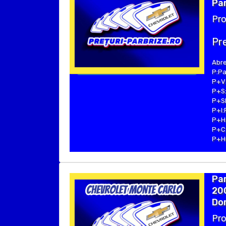
Par
Pro
Pre
Abre
P:Pa
P+V:
P+S:
P+SE
P+I:
P+H:
P+C:
P+Hu
Pa
200
Dom
Pro