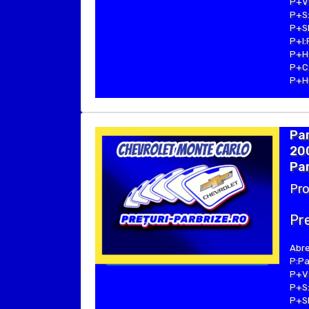
P+V:
P+S:
P+SE
P+I:
P+H:
P+C:
P+Hu
Pa
20
Par
Pro
Pre
Abre
P:Pa
P+V:
P+S:
P+SE