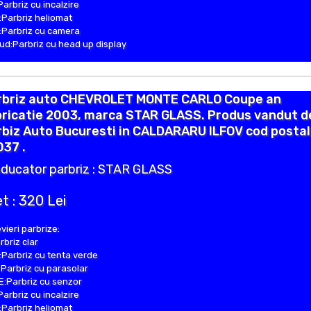
Parbriz cu incalzire
Parbriz heliomat
Parbriz cu camera
d:Parbriz cu head up display
rbriz auto CHEVROLET MONTE CARLO Coupe an
bricatie 2003, marca STAR GLASS. Produs vandut d
biz Auto Bucuresti in CALDARARU ILFOV cod postal
37 .
ducator parbriz : STAR GLASS
t : 320 Lei
vieri parbrize:
rbriz clar
Parbriz cu tenta verde
Parbriz cu parasolar
:Parbriz cu senzor
Parbriz cu incalzire
Parbriz heliomat