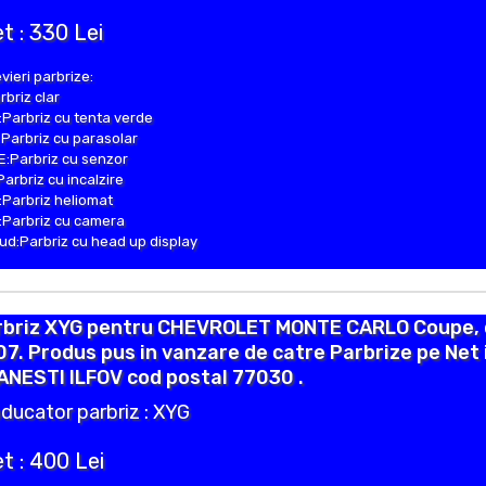
t : 330 Lei
vieri parbrize:
rbriz clar
Parbriz cu tenta verde
Parbriz cu parasolar
:Parbriz cu senzor
Parbriz cu incalzire
Parbriz heliomat
Parbriz cu camera
d:Parbriz cu head up display
rbriz XYG pentru CHEVROLET MONTE CARLO Coupe, 
7. Produs pus in vanzare de catre Parbrize pe Net 
NESTI ILFOV cod postal 77030 .
ducator parbriz : XYG
t : 400 Lei