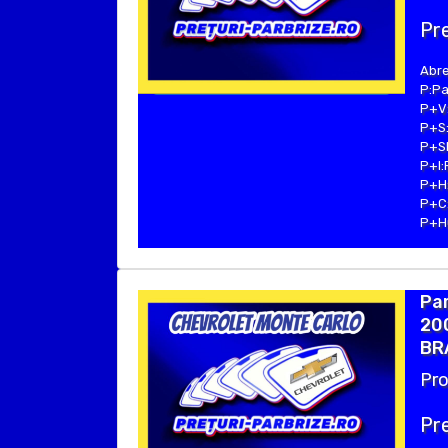
Pre
Abre
P:Pa
P+V:
P+S:
P+SE
P+I:
P+H:
P+C:
P+Hu
Pa
200
BRA
Pro
Pre