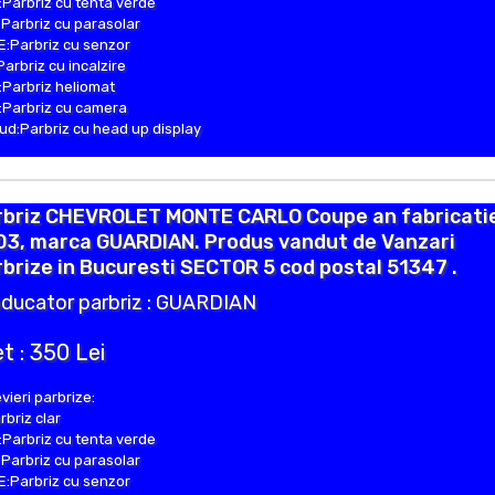
Parbriz cu tenta verde
Parbriz cu parasolar
:Parbriz cu senzor
Parbriz cu incalzire
Parbriz heliomat
Parbriz cu camera
d:Parbriz cu head up display
rbriz CHEVROLET MONTE CARLO Coupe an fabricati
03, marca GUARDIAN. Produs vandut de Vanzari
brize in Bucuresti SECTOR 5 cod postal 51347 .
ducator parbriz : GUARDIAN
t : 350 Lei
vieri parbrize:
rbriz clar
Parbriz cu tenta verde
Parbriz cu parasolar
:Parbriz cu senzor