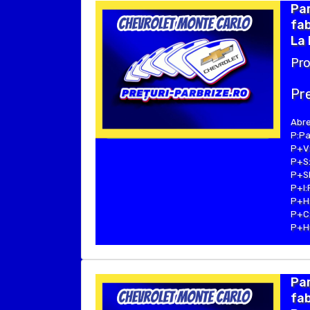
Pa
fab
La 
Pro
Pre
Abre
P:Pa
P+V:
P+S:
P+SE
P+I:
P+H:
P+C:
P+Hu
Pa
fab