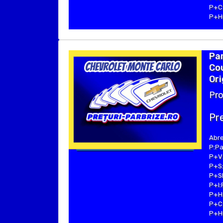
P+C:
P+Hu
Pa
Cou
Ori
Pro
Pre
Abre
P:Pa
P+V:
P+S:
P+SE
P+I:
P+H:
P+C:
P+Hu