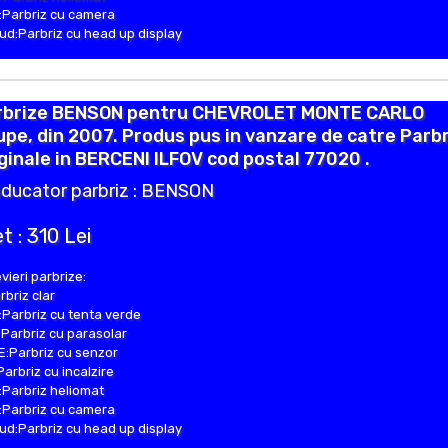
Parbriz cu camera
d:Parbriz cu head up display
rbrize BENSON pentru CHEVROLET MONTE CARLO
pe, din 2007. Produs pus in vanzare de catre Parb
ginale in BERCENI ILFOV cod postal 77020 .
ducator parbriz : BENSON
t : 310 Lei
vieri parbrize:
rbriz clar
Parbriz cu tenta verde
Parbriz cu parasolar
:Parbriz cu senzor
Parbriz cu incalzire
Parbriz heliomat
Parbriz cu camera
d:Parbriz cu head up display