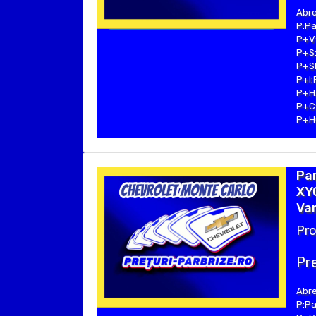
Abre
P:Pa
P+V:
P+S:
P+SE
P+I:
P+H:
P+C:
P+Hu
Pa
XYG
Van
Pro
Pre
Abre
P:Pa