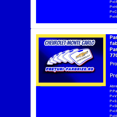
P+I:
P+H:
P+C:
P+Hu
Pa
fa
Par
770
Pro
Pre
Abre
P:Pa
P+V:
P+S:
P+SE
P+I:
P+H: