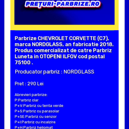
Parbrize CHEVROLET CORVETTE (C7),
marca NORDGLASS, an fabricatie 2018.
Produs comercializat de catre Parbriz
Luneta in OTOPENI ILFOV cod postal
75100 .
Producator parbriz : NORDGLASS
Pret : 290 Lei
Abrevieri parbrize:
P:Parbriz clar
P+V:Parbriz cu tenta verde
P+S:Parbriz cu parasolar
P+SE:Parbriz cu senzor
P+I:Parbriz cu incalzire
P+H:Parbriz heliomat