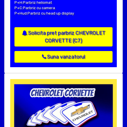
P+H:Parbriz heliomat
P+C:Parbriz cu camera
P+Hud:Parbriz cu head up display
Solicita pret parbriz CHEVROLET
CORVETTE (C7)
Suna vanzatorul