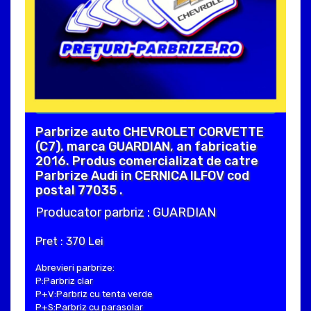
Parbrize auto CHEVROLET CORVETTE
(C7), marca GUARDIAN, an fabricatie
2016. Produs comercializat de catre
Parbrize Audi in CERNICA ILFOV cod
postal 77035 .
Producator parbriz : GUARDIAN
Pret : 370 Lei
Abrevieri parbrize:
P:Parbriz clar
P+V:Parbriz cu tenta verde
P+S:Parbriz cu parasolar