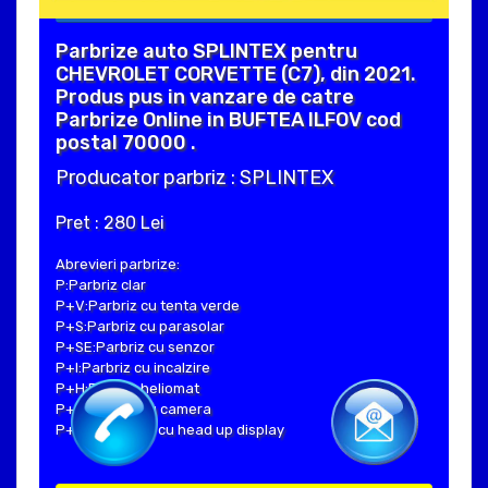
Parbrize auto SPLINTEX pentru
CHEVROLET CORVETTE (C7), din 2021.
Produs pus in vanzare de catre
Parbrize Online in BUFTEA ILFOV cod
postal 70000 .
Producator parbriz : SPLINTEX
Pret : 280 Lei
Abrevieri parbrize:
P:Parbriz clar
P+V:Parbriz cu tenta verde
P+S:Parbriz cu parasolar
P+SE:Parbriz cu senzor
P+I:Parbriz cu incalzire
P+H:Parbriz heliomat
P+C:Parbriz cu camera
P+Hud:Parbriz cu head up display