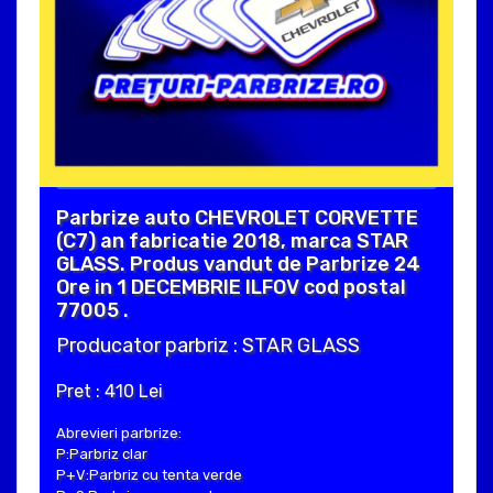
Parbrize auto CHEVROLET CORVETTE
(C7) an fabricatie 2018, marca STAR
GLASS. Produs vandut de Parbrize 24
Ore in 1 DECEMBRIE ILFOV cod postal
77005 .
Producator parbriz : STAR GLASS
Pret : 410 Lei
Abrevieri parbrize:
P:Parbriz clar
P+V:Parbriz cu tenta verde