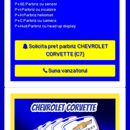
P+SE:Parbriz cu senzor
P+I:Parbriz cu incalzire
P+H:Parbriz heliomat
P+C:Parbriz cu camera
P+Hud:Parbriz cu head up display
Solicita pret parbriz CHEVROLET
CORVETTE (C7)
Suna vanzatorul