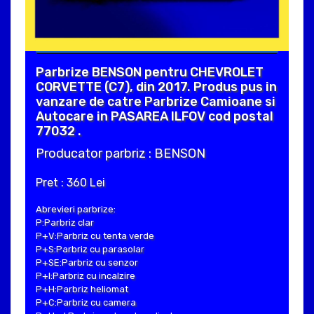
Parbrize BENSON pentru CHEVROLET
CORVETTE (C7), din 2017. Produs pus in
vanzare de catre Parbrize Camioane si
Autocare in PASAREA ILFOV cod postal
77032 .
Producator parbriz : BENSON
Pret : 360 Lei
Abrevieri parbrize:
P:Parbriz clar
P+V:Parbriz cu tenta verde
P+S:Parbriz cu parasolar
P+SE:Parbriz cu senzor
P+I:Parbriz cu incalzire
P+H:Parbriz heliomat
P+C:Parbriz cu camera