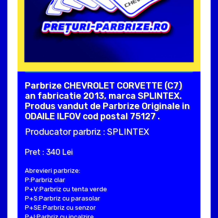
Parbrize CHEVROLET CORVETTE (C7)
an fabricatie 2013, marca SPLINTEX.
Produs vandut de Parbrize Originale in
ODAILE ILFOV cod postal 75127 .
Producator parbriz : SPLINTEX
Pret : 340 Lei
Abrevieri parbrize:
P:Parbriz clar
P+V:Parbriz cu tenta verde
P+S:Parbriz cu parasolar
P+SE:Parbriz cu senzor
P+I:Parbriz cu incalzire