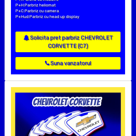
P+H:Parbriz heliomat
P+C:Parbriz cu camera
P+Hud:Parbriz cu head up display
Solicita pret parbriz CHEVROLET
CORVETTE (C7)
Suna vanzatorul