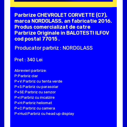
Parbrize CHEVROLET CORVETTE (C7),
marca NORDGLASS, an fabricatie 2016.
Produs comercializat de catre
Parbrize Originale in BALOTESTI ILFOV
cod postal 77015 .
Producator parbriz : NORDGLASS
Pret : 340 Lei
Abrevieri parbrize:
P:Parbriz clar
P+V:Parbriz cu tenta verde
P+S:Parbriz cu parasolar
P+SE:Parbriz cu senzor
P+I:Parbriz cu incalzire
P+H:Parbriz heliomat
P+C:Parbriz cu camera
P+Hud:Parbriz cu head up display