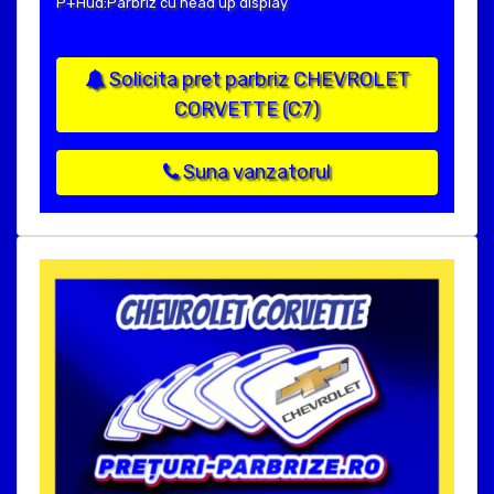
P+Hud:Parbriz cu head up display
Solicita pret parbriz CHEVROLET
CORVETTE (C7)
Suna vanzatorul