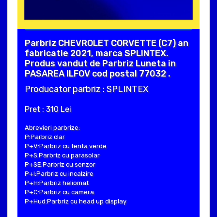
Parbriz CHEVROLET CORVETTE (C7) an
fabricatie 2021, marca SPLINTEX.
Produs vandut de Parbriz Luneta in
PASAREA ILFOV cod postal 77032 .
Producator parbriz : SPLINTEX
Pret : 310 Lei
Abrevieri parbrize:
P:Parbriz clar
P+V:Parbriz cu tenta verde
P+S:Parbriz cu parasolar
P+SE:Parbriz cu senzor
P+I:Parbriz cu incalzire
P+H:Parbriz heliomat
P+C:Parbriz cu camera
P+Hud:Parbriz cu head up display