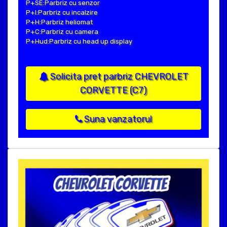
P+SE:Parbriz cu senzor
P+I:Parbriz cu incalzire
P+H:Parbriz heliomat
P+C:Parbriz cu camera
P+Hud:Parbriz cu head up display
Solicita pret parbriz CHEVROLET
CORVETTE (C7)
Suna vanzatorul