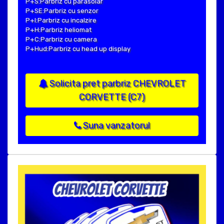
P+S:Parbriz cu parasolar
P+SE:Parbriz cu senzor
P+I:Parbriz cu incalzire
P+H:Parbriz heliomat
P+C:Parbriz cu camera
P+Hud:Parbriz cu head up display
Solicita pret parbriz CHEVROLET
CORVETTE (C7)
Suna vanzatorul