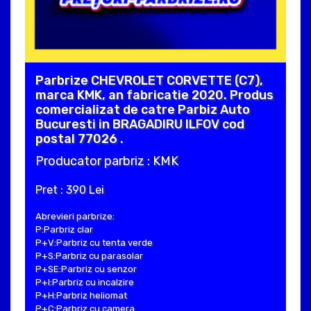
Parbrize CHEVROLET CORVETTE (C7),
marca KMK, an fabricatie 2020. Produs
comercializat de catre Parbiz Auto
Bucuresti in BRAGADIRU ILFOV cod
postal 77026 .
Producator parbriz : KMK
Pret : 390 Lei
Abrevieri parbrize:
P:Parbriz clar
P+V:Parbriz cu tenta verde
P+S:Parbriz cu parasolar
P+SE:Parbriz cu senzor
P+I:Parbriz cu incalzire
P+H:Parbriz heliomat
P+C:Parbriz cu camera