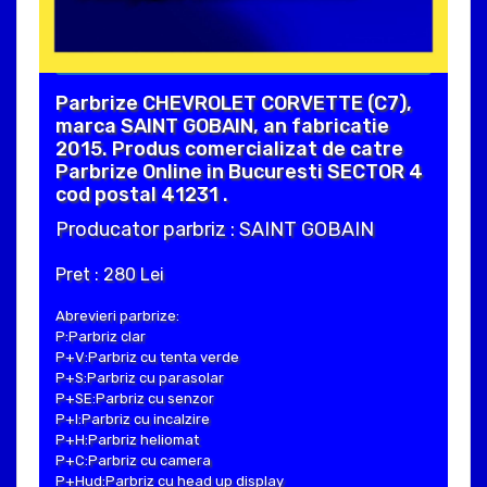
Parbrize CHEVROLET CORVETTE (C7),
marca SAINT GOBAIN, an fabricatie
2015. Produs comercializat de catre
Parbrize Online in Bucuresti SECTOR 4
cod postal 41231 .
Producator parbriz : SAINT GOBAIN
Pret : 280 Lei
Abrevieri parbrize:
P:Parbriz clar
P+V:Parbriz cu tenta verde
P+S:Parbriz cu parasolar
P+SE:Parbriz cu senzor
P+I:Parbriz cu incalzire
P+H:Parbriz heliomat
P+C:Parbriz cu camera
P+Hud:Parbriz cu head up display