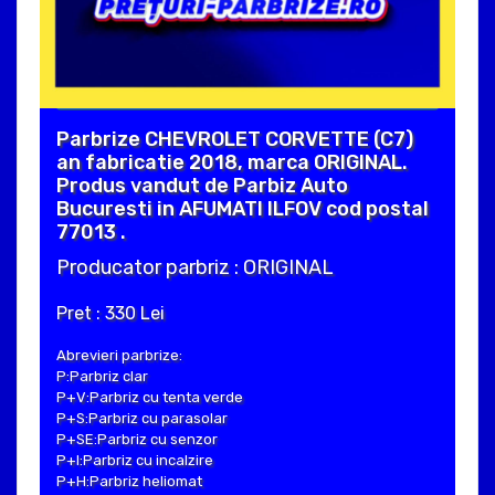
Parbrize CHEVROLET CORVETTE (C7)
an fabricatie 2018, marca ORIGINAL.
Produs vandut de Parbiz Auto
Bucuresti in AFUMATI ILFOV cod postal
77013 .
Producator parbriz : ORIGINAL
Pret : 330 Lei
Abrevieri parbrize:
P:Parbriz clar
P+V:Parbriz cu tenta verde
P+S:Parbriz cu parasolar
P+SE:Parbriz cu senzor
P+I:Parbriz cu incalzire
P+H:Parbriz heliomat