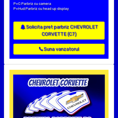
P+C:Parbriz cu camera
P+Hud:Parbriz cu head up display
Solicita pret parbriz CHEVROLET
CORVETTE (C7)
Suna vanzatorul