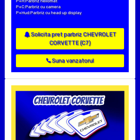
P+H:Parbriz heliomat
P+C:Parbriz cu camera
P+Hud:Parbriz cu head up display
Solicita pret parbriz CHEVROLET
CORVETTE (C7)
Suna vanzatorul