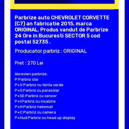
Parbrize auto CHEVROLET CORVETTE
(C7) an fabricatie 2015, marca
ORIGINAL. Produs vandut de Parbrize
24 Ore in Bucuresti SECTOR 5 cod
postal 52735 .
Producator parbriz : ORIGINAL
Pret : 270 Lei
Abrevieri parbrize:
P:Parbriz clar
P+V:Parbriz cu tenta verde
P+S:Parbriz cu parasolar
P+SE:Parbriz cu senzor
P+I:Parbriz cu incalzire
P+H:Parbriz heliomat
P+C:Parbriz cu camera
P+Hud:Parbriz cu head up display