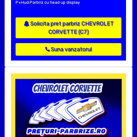
P+Hud:Parbriz cu head up display
Solicita pret parbriz CHEVROLET
CORVETTE (C7)
Suna vanzatorul