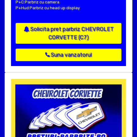
P+C:Parbriz cu camera
P+Hud:Parbriz cu head up display
Solicita pret parbriz CHEVROLET
CORVETTE (C7)
Suna vanzatorul