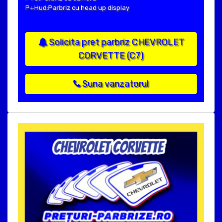
P+Hud:Parbriz cu head up display
Solicita pret parbriz CHEVROLET
CORVETTE (C7)
Suna vanzatorul