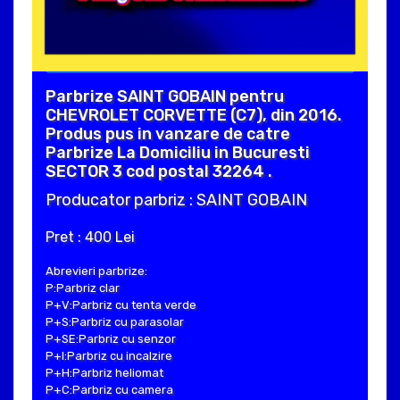
Parbrize SAINT GOBAIN pentru
CHEVROLET CORVETTE (C7), din 2016.
Produs pus in vanzare de catre
Parbrize La Domiciliu in Bucuresti
SECTOR 3 cod postal 32264 .
Producator parbriz : SAINT GOBAIN
Pret : 400 Lei
Abrevieri parbrize:
P:Parbriz clar
P+V:Parbriz cu tenta verde
P+S:Parbriz cu parasolar
P+SE:Parbriz cu senzor
P+I:Parbriz cu incalzire
P+H:Parbriz heliomat
P+C:Parbriz cu camera