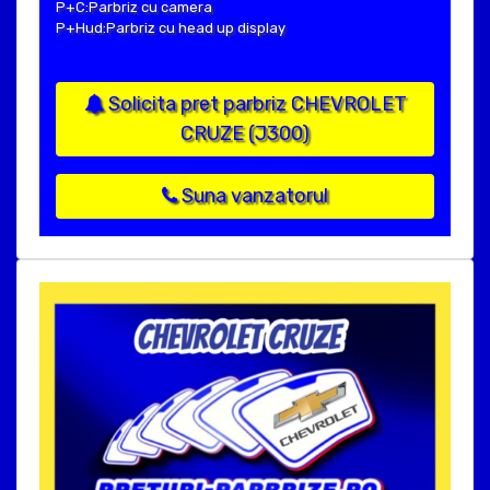
P+C:Parbriz cu camera
P+Hud:Parbriz cu head up display
Solicita pret parbriz CHEVROLET
CRUZE (J300)
Suna vanzatorul