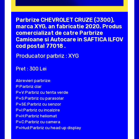
Parbrize CHEVROLET CRUZE (J300),
marca XYG, an fabricatie 2020. Produs
comercializat de catre Parbrize
Camioane si Autocare in SAFTICA ILFOV
cod postal 77018 .
Producator parbriz : XYG
Pret : 300 Lei
Abrevieri parbrize:
P:Parbriz clar
P+V:Parbriz cu tenta verde
P+S:Parbriz cu parasolar
P+SE:Parbriz cu senzor
P+I:Parbriz cu incalzire
P+H:Parbriz heliomat
P+C:Parbriz cu camera
P+Hud:Parbriz cu head up display