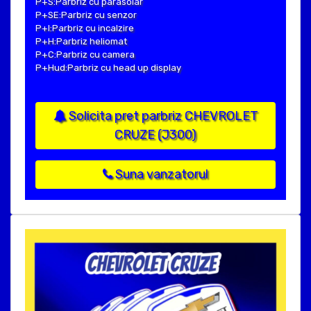
P+S:Parbriz cu parasolar
P+SE:Parbriz cu senzor
P+I:Parbriz cu incalzire
P+H:Parbriz heliomat
P+C:Parbriz cu camera
P+Hud:Parbriz cu head up display
Solicita pret parbriz CHEVROLET
CRUZE (J300)
Suna vanzatorul