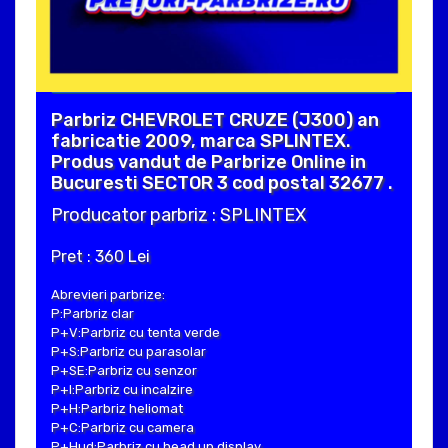
Parbriz CHEVROLET CRUZE (J300) an
fabricatie 2009, marca SPLINTEX.
Produs vandut de Parbrize Online in
Bucuresti SECTOR 3 cod postal 32677 .
Producator parbriz : SPLINTEX
Pret : 360 Lei
Abrevieri parbrize:
P:Parbriz clar
P+V:Parbriz cu tenta verde
P+S:Parbriz cu parasolar
P+SE:Parbriz cu senzor
P+I:Parbriz cu incalzire
P+H:Parbriz heliomat
P+C:Parbriz cu camera
P+Hud:Parbriz cu head up display