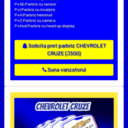
P+SE:Parbriz cu senzor
P+I:Parbriz cu incalzire
P+H:Parbriz heliomat
P+C:Parbriz cu camera
P+Hud:Parbriz cu head up display
Solicita pret parbriz CHEVROLET
CRUZE (J300)
Suna vanzatorul