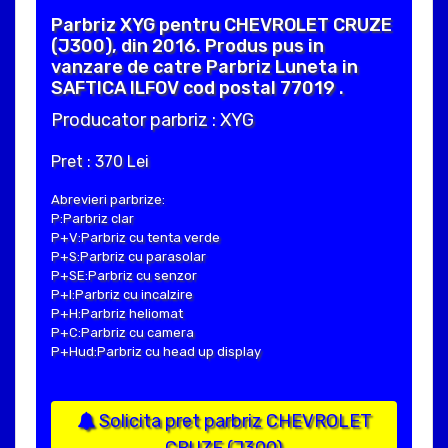
Parbriz XYG pentru CHEVROLET CRUZE
(J300), din 2016. Produs pus in
vanzare de catre Parbriz Luneta in
SAFTICA ILFOV cod postal 77019 .
Producator parbriz : XYG
Pret : 370 Lei
Abrevieri parbrize:
P:Parbriz clar
P+V:Parbriz cu tenta verde
P+S:Parbriz cu parasolar
P+SE:Parbriz cu senzor
P+I:Parbriz cu incalzire
P+H:Parbriz heliomat
P+C:Parbriz cu camera
P+Hud:Parbriz cu head up display
Solicita pret parbriz CHEVROLET
CRUZE (J300)