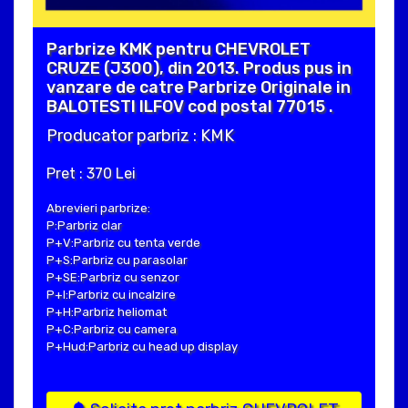
Parbrize KMK pentru CHEVROLET
CRUZE (J300), din 2013. Produs pus in
vanzare de catre Parbrize Originale in
BALOTESTI ILFOV cod postal 77015 .
Producator parbriz : KMK
Pret : 370 Lei
Abrevieri parbrize:
P:Parbriz clar
P+V:Parbriz cu tenta verde
P+S:Parbriz cu parasolar
P+SE:Parbriz cu senzor
P+I:Parbriz cu incalzire
P+H:Parbriz heliomat
P+C:Parbriz cu camera
P+Hud:Parbriz cu head up display