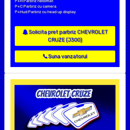
P+H:Parbriz heliomat
P+C:Parbriz cu camera
P+Hud:Parbriz cu head up display
Solicita pret parbriz CHEVROLET
CRUZE (J300)
Suna vanzatorul