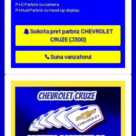
P+C:Parbriz cu camera
P+Hud:Parbriz cu head up display
Solicita pret parbriz CHEVROLET
CRUZE (J300)
Suna vanzatorul