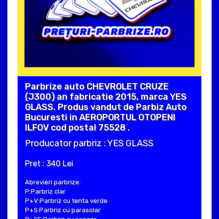
Parbrize auto CHEVROLET CRUZE
(J300) an fabricatie 2015, marca YES
GLASS. Produs vandut de Parbiz Auto
Bucuresti in AEROPORTUL OTOPENI
ILFOV cod postal 75528 .
Producator parbriz : YES GLASS
Pret : 340 Lei
Abrevieri parbrize:
P:Parbriz clar
P+V:Parbriz cu tenta verde
P+S:Parbriz cu parasolar