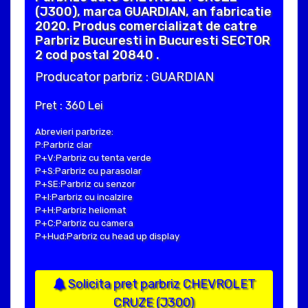
(J300), marca GUARDIAN, an fabricatie
2020. Produs comercializat de catre
Parbriz Bucuresti in Bucuresti SECTOR
2 cod postal 20840 .
Producator parbriz : GUARDIAN
Pret : 360 Lei
Abrevieri parbrize:
P:Parbriz clar
P+V:Parbriz cu tenta verde
P+S:Parbriz cu parasolar
P+SE:Parbriz cu senzor
P+I:Parbriz cu incalzire
P+H:Parbriz heliomat
P+C:Parbriz cu camera
P+Hud:Parbriz cu head up display
Solicita pret parbriz CHEVROLET
CRUZE (J300)