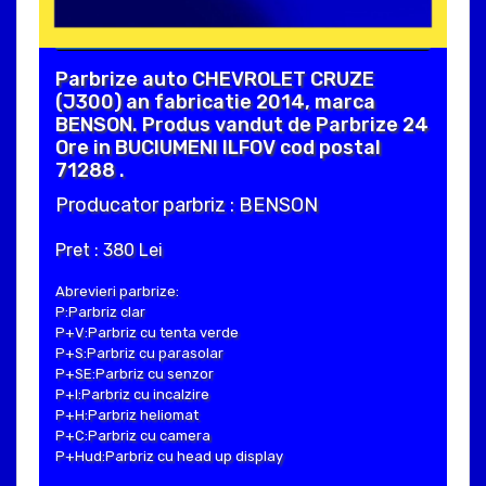
Parbrize auto CHEVROLET CRUZE
(J300) an fabricatie 2014, marca
BENSON. Produs vandut de Parbrize 24
Ore in BUCIUMENI ILFOV cod postal
71288 .
Producator parbriz : BENSON
Pret : 380 Lei
Abrevieri parbrize:
P:Parbriz clar
P+V:Parbriz cu tenta verde
P+S:Parbriz cu parasolar
P+SE:Parbriz cu senzor
P+I:Parbriz cu incalzire
P+H:Parbriz heliomat
P+C:Parbriz cu camera
P+Hud:Parbriz cu head up display