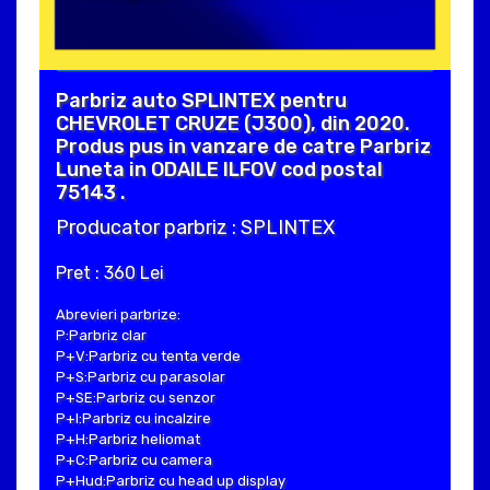
Parbriz auto SPLINTEX pentru
CHEVROLET CRUZE (J300), din 2020.
Produs pus in vanzare de catre Parbriz
Luneta in ODAILE ILFOV cod postal
75143 .
Producator parbriz : SPLINTEX
Pret : 360 Lei
Abrevieri parbrize:
P:Parbriz clar
P+V:Parbriz cu tenta verde
P+S:Parbriz cu parasolar
P+SE:Parbriz cu senzor
P+I:Parbriz cu incalzire
P+H:Parbriz heliomat
P+C:Parbriz cu camera
P+Hud:Parbriz cu head up display