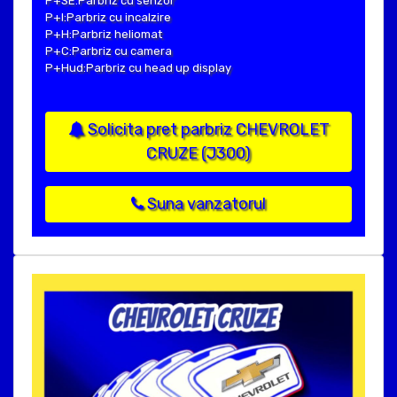
P+SE:Parbriz cu senzor
P+I:Parbriz cu incalzire
P+H:Parbriz heliomat
P+C:Parbriz cu camera
P+Hud:Parbriz cu head up display
Solicita pret parbriz CHEVROLET
CRUZE (J300)
Suna vanzatorul