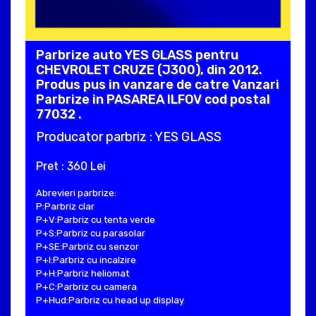
Parbrize auto YES GLASS pentru
CHEVROLET CRUZE (J300), din 2012.
Produs pus in vanzare de catre Vanzari
Parbrize in PASAREA ILFOV cod postal
77032 .
Producator parbriz : YES GLASS
Pret : 360 Lei
Abrevieri parbrize:
P:Parbriz clar
P+V:Parbriz cu tenta verde
P+S:Parbriz cu parasolar
P+SE:Parbriz cu senzor
P+I:Parbriz cu incalzire
P+H:Parbriz heliomat
P+C:Parbriz cu camera
P+Hud:Parbriz cu head up display