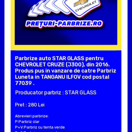
Parbrize auto STAR GLASS pentru
CHEVROLET CRUZE (J300), din 2016.
Produs pus in vanzare de catre Parbriz
Luneta in TANGANU ILFOV cod postal
77039 .
Producator parbriz : STAR GLASS
Pret : 280 Lei
Abrevieri parbrize:
P:Parbriz clar
P+V:Parbriz cu tenta verde