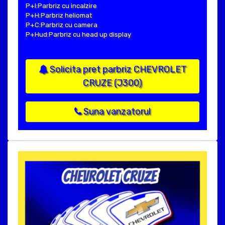
P+I:Parbriz cu incalzire
P+H:Parbriz heliomat
P+C:Parbriz cu camera
P+Hud:Parbriz cu head up display
Solicita pret parbriz CHEVROLET
CRUZE (J300)
Suna vanzatorul