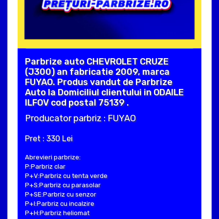
Parbrize auto CHEVROLET CRUZE
(J300) an fabricatie 2009, marca
FUYAO. Produs vandut de Parbrize
Auto la Domiciliul clientului in ODAILE
ILFOV cod postal 75139 .
Producator parbriz : FUYAO
Pret : 330 Lei
Abrevieri parbrize:
P:Parbriz clar
P+V:Parbriz cu tenta verde
P+S:Parbriz cu parasolar
P+SE:Parbriz cu senzor
P+I:Parbriz cu incalzire
P+H:Parbriz heliomat