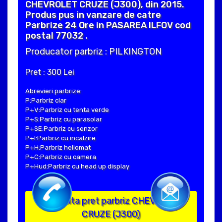
CHEVROLET CRUZE (J300), din 2015.
Produs pus in vanzare de catre
Parbrize 24 Ore in PASAREA ILFOV cod
postal 77032 .
Producator parbriz : PILKINGTON
Pret : 300 Lei
Abrevieri parbrize:
P:Parbriz clar
P+V:Parbriz cu tenta verde
P+S:Parbriz cu parasolar
P+SE:Parbriz cu senzor
P+I:Parbriz cu incalzire
P+H:Parbriz heliomat
P+C:Parbriz cu camera
P+Hud:Parbriz cu head up display
Solicita pret parbriz CHEVROLET
CRUZE (J300)