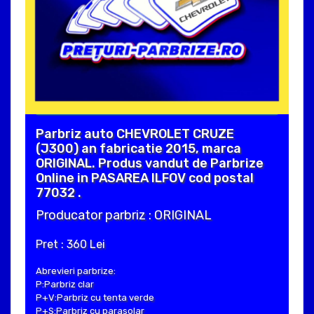
Parbriz auto CHEVROLET CRUZE
(J300) an fabricatie 2015, marca
ORIGINAL. Produs vandut de Parbrize
Online in PASAREA ILFOV cod postal
77032 .
Producator parbriz : ORIGINAL
Pret : 360 Lei
Abrevieri parbrize:
P:Parbriz clar
P+V:Parbriz cu tenta verde
P+S:Parbriz cu parasolar