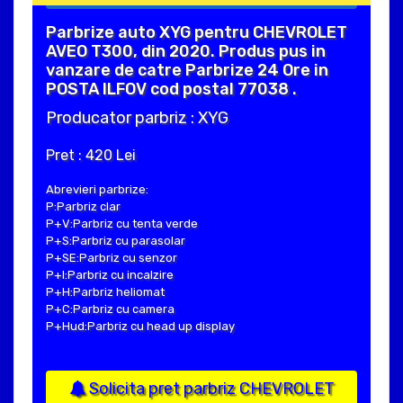
Parbrize auto XYG pentru CHEVROLET
AVEO T300, din 2020. Produs pus in
vanzare de catre Parbrize 24 Ore in
POSTA ILFOV cod postal 77038 .
Producator parbriz : XYG
Pret : 420 Lei
Abrevieri parbrize:
P:Parbriz clar
P+V:Parbriz cu tenta verde
P+S:Parbriz cu parasolar
P+SE:Parbriz cu senzor
P+I:Parbriz cu incalzire
P+H:Parbriz heliomat
P+C:Parbriz cu camera
P+Hud:Parbriz cu head up display
Solicita pret parbriz CHEVROLET