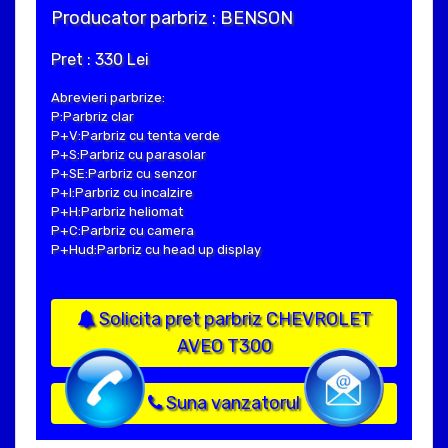
Producator parbriz : BENSON
Pret : 330 Lei
Abrevieri parbrize:
P:Parbriz clar
P+V:Parbriz cu tenta verde
P+S:Parbriz cu parasolar
P+SE:Parbriz cu senzor
P+I:Parbriz cu incalzire
P+H:Parbriz heliomat
P+C:Parbriz cu camera
P+Hud:Parbriz cu head up display
Solicita pret parbriz CHEVROLET
AVEO T300
Suna vanzatorul