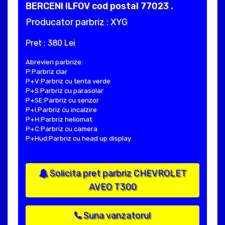
BERCENI ILFOV cod postal 77023 .
Producator parbriz : XYG
Pret : 380 Lei
Abrevieri parbrize:
P:Parbriz clar
P+V:Parbriz cu tenta verde
P+S:Parbriz cu parasolar
P+SE:Parbriz cu senzor
P+I:Parbriz cu incalzire
P+H:Parbriz heliomat
P+C:Parbriz cu camera
P+Hud:Parbriz cu head up display
Solicita pret parbriz CHEVROLET
AVEO T300
Suna vanzatorul