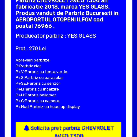
Parbriz CHEVROLET AVEO T300 an
fabricatie 2018, marca YES GLASS.
Produs vandut de Parbriz Bucuresti in
AEROPORTUL OTOPENI ILFOV cod
postal 76966 .
Producator parbriz : YES GLASS
Pret : 270 Lei
Abrevieri parbrize:
P:Parbriz clar
P+V:Parbriz cu tenta verde
P+S:Parbriz cu parasolar
P+SE:Parbriz cu senzor
P+I:Parbriz cu incalzire
P+H:Parbriz heliomat
P+C:Parbriz cu camera
P+Hud:Parbriz cu head up display
Solicita pret parbriz CHEVROLET
AVEO T300