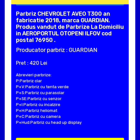
Parbriz CHEVROLET AVEO T300 an
fabricatie 2018, marca GUARDIAN.
Produs vandut de Parbrize La Domiciliu
in AEROPORTUL OTOPENI ILFOV cod
postal 76950 .
Producator parbriz : GUARDIAN
Pret : 420 Lei
Abrevieri parbrize:
P:Parbriz clar
P+V:Parbriz cu tenta verde
P+S:Parbriz cu parasolar
P+SE:Parbriz cu senzor
P+I:Parbriz cu incalzire
P+H:Parbriz heliomat
P+C:Parbriz cu camera
P+Hud:Parbriz cu head up display