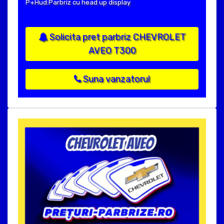
P+Hud:Parbriz cu head up display
Solicita pret parbriz CHEVROLET
AVEO T300
Suna vanzatorul