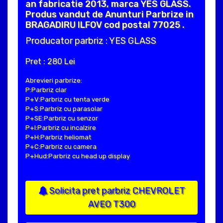
an fabricatie 2013, marca YES GLASS.
Produs vandut de Anunturi Parbrize in
BRAGADIRU ILFOV cod postal 77025 .
Producator parbriz : YES GLASS
Pret : 280 Lei
Abrevieri parbrize:
P:Parbriz clar
P+V:Parbriz cu tenta verde
P+S:Parbriz cu parasolar
P+SE:Parbriz cu senzor
P+I:Parbriz cu incalzire
P+H:Parbriz heliomat
P+C:Parbriz cu camera
P+Hud:Parbriz cu head up display
Solicita pret parbriz CHEVROLET
AVEO T300