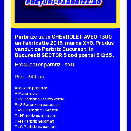
Parbrize auto CHEVROLET AVEO T300
an fabricatie 2015, marca XYG. Produs
vandut de Parbriz Bucuresti in
Bucuresti SECTOR 5 cod postal 51265 .
Producator parbriz : XYG
Pret : 340 Lei
Abrevieri parbrize:
P:Parbriz clar
P+V:Parbriz cu tenta verde
P+S:Parbriz cu parasolar
P+SE:Parbriz cu senzor
P+I:Parbriz cu incalzire
P+H:Parbriz heliomat
P+C:Parbriz cu camera