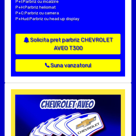
P+I:Parbriz cu incalzire
P+H:Parbriz heliomat
P+C:Parbriz cu camera
P+Hud:Parbriz cu head up display
Solicita pret parbriz CHEVROLET
AVEO T300
Suna vanzatorul