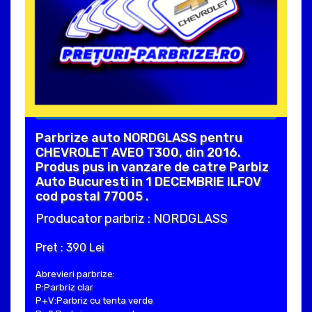
Parbrize auto NORDGLASS pentru
CHEVROLET AVEO T300, din 2016.
Produs pus in vanzare de catre Parbiz
Auto Bucuresti in 1 DECEMBRIE ILFOV
cod postal 77005 .
Producator parbriz : NORDGLASS
Pret : 390 Lei
Abrevieri parbrize:
P:Parbriz clar
P+V:Parbriz cu tenta verde