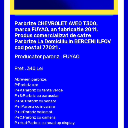
Parbrize CHEVROLET AVEO T300,
marca FUYAO, an fabricatie 2011.
Produs comercializat de catre
Parbrize La Domiciliu in BERCENI ILFOV
cod postal 77021 .
Producator parbriz : FUYAO
Pret : 340 Lei
Abrevieri parbrize:
P:Parbriz clar
P+V:Parbriz cu tenta verde
P+S:Parbriz cu parasolar
P+SE:Parbriz cu senzor
P+I:Parbriz cu incalzire
P+H:Parbriz heliomat
P+C:Parbriz cu camera
P+Hud:Parbriz cu head up display