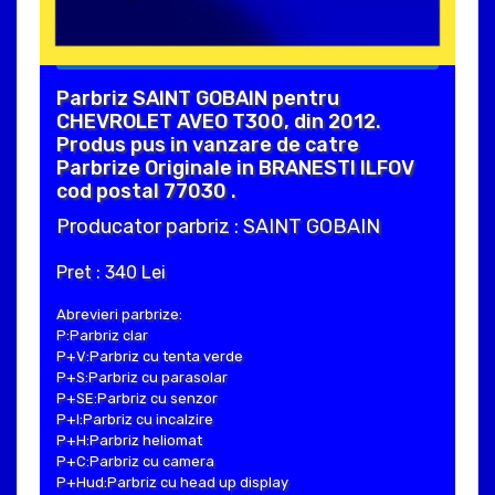
Parbriz SAINT GOBAIN pentru
CHEVROLET AVEO T300, din 2012.
Produs pus in vanzare de catre
Parbrize Originale in BRANESTI ILFOV
cod postal 77030 .
Producator parbriz : SAINT GOBAIN
Pret : 340 Lei
Abrevieri parbrize:
P:Parbriz clar
P+V:Parbriz cu tenta verde
P+S:Parbriz cu parasolar
P+SE:Parbriz cu senzor
P+I:Parbriz cu incalzire
P+H:Parbriz heliomat
P+C:Parbriz cu camera
P+Hud:Parbriz cu head up display