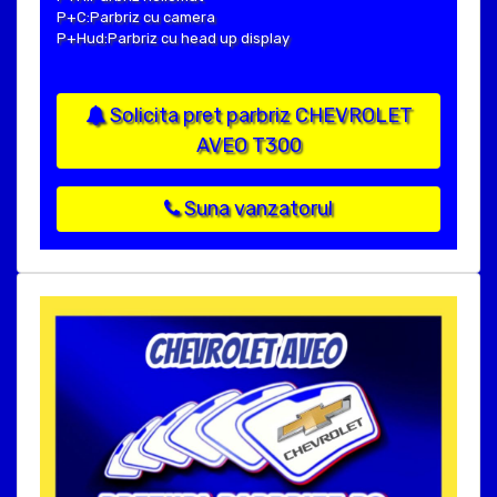
P+C:Parbriz cu camera
P+Hud:Parbriz cu head up display
Solicita pret parbriz CHEVROLET
AVEO T300
Suna vanzatorul