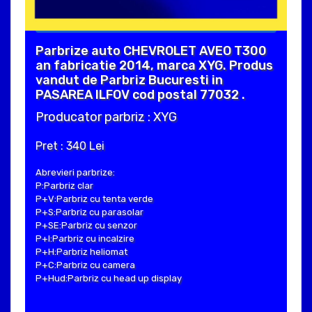
Parbrize auto CHEVROLET AVEO T300
an fabricatie 2014, marca XYG. Produs
vandut de Parbriz Bucuresti in
PASAREA ILFOV cod postal 77032 .
Producator parbriz : XYG
Pret : 340 Lei
Abrevieri parbrize:
P:Parbriz clar
P+V:Parbriz cu tenta verde
P+S:Parbriz cu parasolar
P+SE:Parbriz cu senzor
P+I:Parbriz cu incalzire
P+H:Parbriz heliomat
P+C:Parbriz cu camera
P+Hud:Parbriz cu head up display