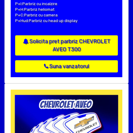
P+I:Parbriz cu incalzire
P+H:Parbriz heliomat
P+C:Parbriz cu camera
P+Hud:Parbriz cu head up display
Solicita pret parbriz CHEVROLET
AVEO T300
Suna vanzatorul