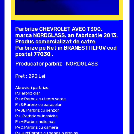
Parbrize CHEVROLET AVEO T300,
marca NORDGLASS, an fabricatie 2013.
Produs comercializat de catre
Parbrize pe Net in BRANESTI ILFOV cod
postal 77030 .
Producator parbriz : NORDGLASS
Pret : 290 Lei
Abrevieri parbrize:
P:Parbriz clar
P+V:Parbriz cu tenta verde
P+S:Parbriz cu parasolar
P+SE:Parbriz cu senzor
P+I:Parbriz cu incalzire
P+H:Parbriz heliomat
P+C:Parbriz cu camera
P+Hud:Parbriz cu head up display