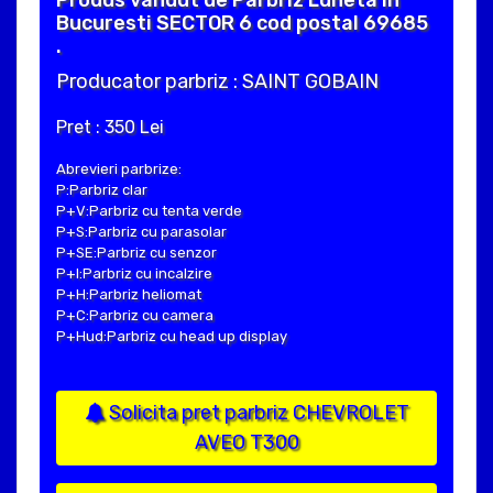
Bucuresti SECTOR 6 cod postal 69685
.
Producator parbriz : SAINT GOBAIN
Pret : 350 Lei
Abrevieri parbrize:
P:Parbriz clar
P+V:Parbriz cu tenta verde
P+S:Parbriz cu parasolar
P+SE:Parbriz cu senzor
P+I:Parbriz cu incalzire
P+H:Parbriz heliomat
P+C:Parbriz cu camera
P+Hud:Parbriz cu head up display
Solicita pret parbriz CHEVROLET
AVEO T300