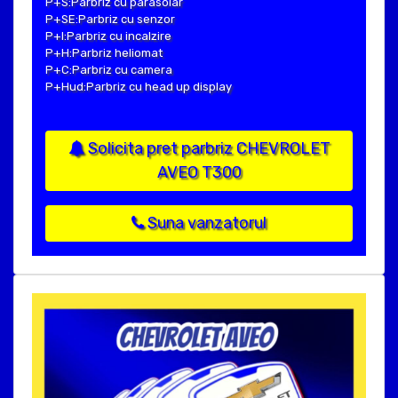
P+S:Parbriz cu parasolar
P+SE:Parbriz cu senzor
P+I:Parbriz cu incalzire
P+H:Parbriz heliomat
P+C:Parbriz cu camera
P+Hud:Parbriz cu head up display
Solicita pret parbriz CHEVROLET
AVEO T300
Suna vanzatorul