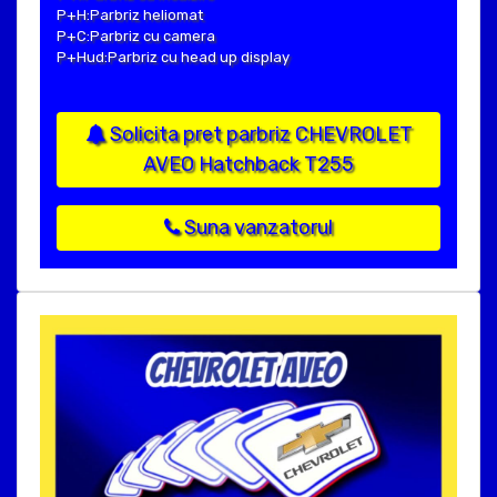
P+H:Parbriz heliomat
P+C:Parbriz cu camera
P+Hud:Parbriz cu head up display
Solicita pret parbriz CHEVROLET
AVEO Hatchback T255
Suna vanzatorul