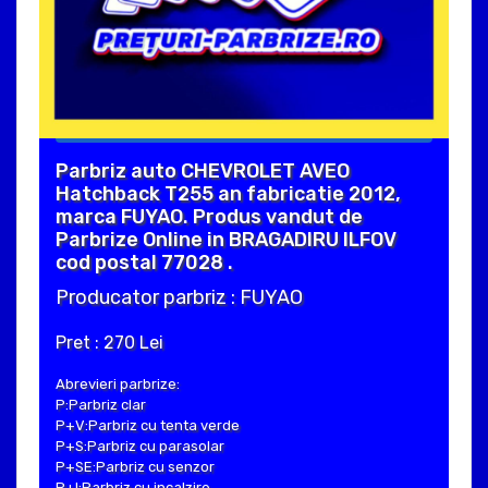
Parbriz auto CHEVROLET AVEO
Hatchback T255 an fabricatie 2012,
marca FUYAO. Produs vandut de
Parbrize Online in BRAGADIRU ILFOV
cod postal 77028 .
Producator parbriz : FUYAO
Pret : 270 Lei
Abrevieri parbrize:
P:Parbriz clar
P+V:Parbriz cu tenta verde
P+S:Parbriz cu parasolar
P+SE:Parbriz cu senzor
P+I:Parbriz cu incalzire