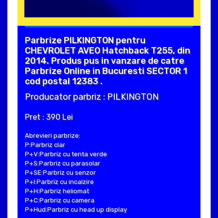
Parbrize PILKINGTON pentru
CHEVROLET AVEO Hatchback T255, din
2014. Produs pus in vanzare de catre
Parbrize Online in Bucuresti SECTOR 1
cod postal 12383 .
Producator parbriz : PILKINGTON
Pret : 390 Lei
Abrevieri parbrize:
P:Parbriz clar
P+V:Parbriz cu tenta verde
P+S:Parbriz cu parasolar
P+SE:Parbriz cu senzor
P+I:Parbriz cu incalzire
P+H:Parbriz heliomat
P+C:Parbriz cu camera
P+Hud:Parbriz cu head up display