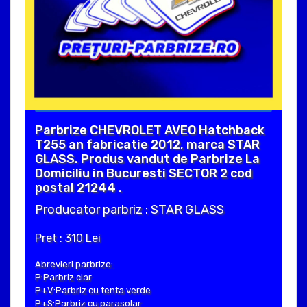
Parbrize CHEVROLET AVEO Hatchback
T255 an fabricatie 2012, marca STAR
GLASS. Produs vandut de Parbrize La
Domiciliu in Bucuresti SECTOR 2 cod
postal 21244 .
Producator parbriz : STAR GLASS
Pret : 310 Lei
Abrevieri parbrize:
P:Parbriz clar
P+V:Parbriz cu tenta verde
P+S:Parbriz cu parasolar