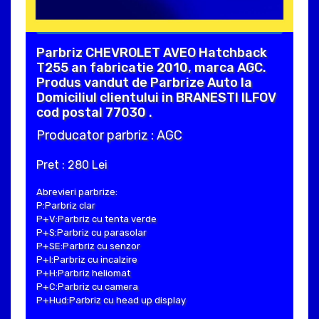
Parbriz CHEVROLET AVEO Hatchback
T255 an fabricatie 2010, marca AGC.
Produs vandut de Parbrize Auto la
Domiciliul clientului in BRANESTI ILFOV
cod postal 77030 .
Producator parbriz : AGC
Pret : 280 Lei
Abrevieri parbrize:
P:Parbriz clar
P+V:Parbriz cu tenta verde
P+S:Parbriz cu parasolar
P+SE:Parbriz cu senzor
P+I:Parbriz cu incalzire
P+H:Parbriz heliomat
P+C:Parbriz cu camera
P+Hud:Parbriz cu head up display