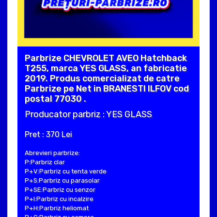
Parbrize CHEVROLET AVEO Hatchback
T255, marca YES GLASS, an fabricatie
2019. Produs comercializat de catre
Parbrize pe Net in BRANESTI ILFOV cod
postal 77030 .
Producator parbriz : YES GLASS
Pret : 370 Lei
Abrevieri parbrize:
P:Parbriz clar
P+V:Parbriz cu tenta verde
P+S:Parbriz cu parasolar
P+SE:Parbriz cu senzor
P+I:Parbriz cu incalzire
P+H:Parbriz heliomat