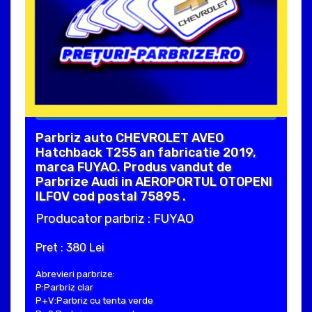
Parbriz auto CHEVROLET AVEO
Hatchback T255 an fabricatie 2019,
marca FUYAO. Produs vandut de
Parbrize Audi in AEROPORTUL OTOPENI
ILFOV cod postal 75895 .
Producator parbriz : FUYAO
Pret : 380 Lei
Abrevieri parbrize:
P:Parbriz clar
P+V:Parbriz cu tenta verde