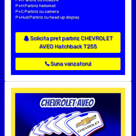
P+H:Parbriz heliomat
P+C:Parbriz cu camera
P+Hud:Parbriz cu head up display
Solicita pret parbriz CHEVROLET
AVEO Hatchback T255
Suna vanzatorul