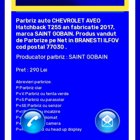
Parbriz auto CHEVROLET AVEO
Hatchback T255 an fabricatie 2017,
marca SAINT GOBAIN. Produs vandut
de Parbrize pe Net in BRANESTI ILFOV
cod postal 77030 .
Producator parbriz : SAINT GOBAIN
Pret : 290 Lei
Abrevieri parbrize:
P:Parbriz clar
P+V:Parbriz cu tenta verde
P+S:Parbriz cu parasolar
P+SE:Parbriz cu senzor
P+I:Parbriz cu incalzire
P+H:Parbriz heliomat
P+C:Parbriz cu camera
P+Hud:Parbriz cu head up display