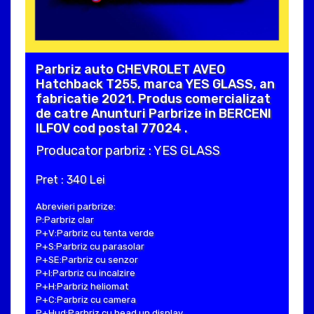
Parbriz auto CHEVROLET AVEO
Hatchback T255, marca YES GLASS, an
fabricatie 2021. Produs comercializat
de catre Anunturi Parbrize in BERCENI
ILFOV cod postal 77024 .
Producator parbriz : YES GLASS
Pret : 340 Lei
Abrevieri parbrize:
P:Parbriz clar
P+V:Parbriz cu tenta verde
P+S:Parbriz cu parasolar
P+SE:Parbriz cu senzor
P+I:Parbriz cu incalzire
P+H:Parbriz heliomat
P+C:Parbriz cu camera
P+Hud:Parbriz cu head up display