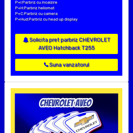
P+I:Parbriz cu incalzire
P+H:Parbriz heliomat
P+C:Parbriz cu camera
P+Hud:Parbriz cu head up display
Solicita pret parbriz CHEVROLET
AVEO Hatchback T255
Suna vanzatorul