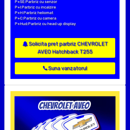
P+SE:Parbriz cu senzor
P+I:Parbriz cu incalzire
P+H:Parbriz heliomat
P+C:Parbriz cu camera
P+Hud:Parbriz cu head up display
Solicita pret parbriz CHEVROLET
AVEO Hatchback T255
Suna vanzatorul