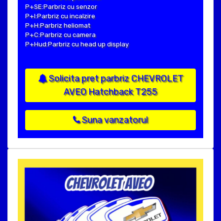
P+SE:Parbriz cu senzor
P+I:Parbriz cu incalzire
P+H:Parbriz heliomat
P+C:Parbriz cu camera
P+Hud:Parbriz cu head up display
Solicita pret parbriz CHEVROLET
AVEO Hatchback T255
Suna vanzatorul