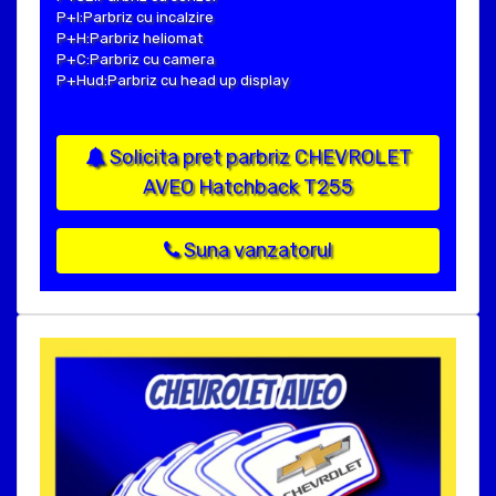
P+I:Parbriz cu incalzire
P+H:Parbriz heliomat
P+C:Parbriz cu camera
P+Hud:Parbriz cu head up display
Solicita pret parbriz CHEVROLET
AVEO Hatchback T255
Suna vanzatorul