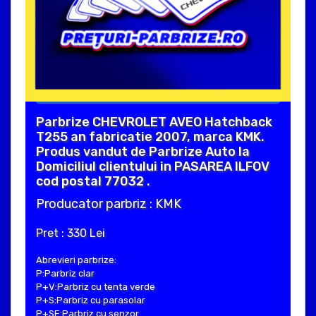
Parbrize CHEVROLET AVEO Hatchback
T255 an fabricatie 2007, marca KMK.
Produs vandut de Parbrize Auto la
Domiciliul clientului in PASAREA ILFOV
cod postal 77032 .
Producator parbriz : KMK
Pret : 330 Lei
Abrevieri parbrize:
P:Parbriz clar
P+V:Parbriz cu tenta verde
P+S:Parbriz cu parasolar
P+SE:Parbriz cu senzor