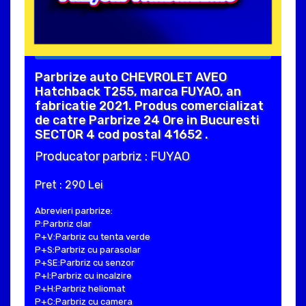
Parbrize auto CHEVROLET AVEO
Hatchback T255, marca FUYAO, an
fabricatie 2021. Produs comercializat
de catre Parbrize 24 Ore in Bucuresti
SECTOR 4 cod postal 41652 .
Producator parbriz : FUYAO
Pret : 290 Lei
Abrevieri parbrize:
P:Parbriz clar
P+V:Parbriz cu tenta verde
P+S:Parbriz cu parasolar
P+SE:Parbriz cu senzor
P+I:Parbriz cu incalzire
P+H:Parbriz heliomat
P+C:Parbriz cu camera