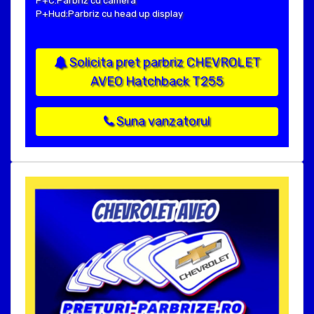
P+C:Parbriz cu camera
P+Hud:Parbriz cu head up display
Solicita pret parbriz CHEVROLET
AVEO Hatchback T255
Suna vanzatorul