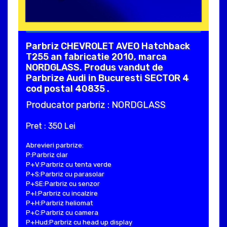
Parbriz CHEVROLET AVEO Hatchback
T255 an fabricatie 2010, marca
NORDGLASS. Produs vandut de
Parbrize Audi in Bucuresti SECTOR 4
cod postal 40835 .
Producator parbriz : NORDGLASS
Pret : 350 Lei
Abrevieri parbrize:
P:Parbriz clar
P+V:Parbriz cu tenta verde
P+S:Parbriz cu parasolar
P+SE:Parbriz cu senzor
P+I:Parbriz cu incalzire
P+H:Parbriz heliomat
P+C:Parbriz cu camera
P+Hud:Parbriz cu head up display