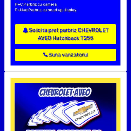
P+C:Parbriz cu camera
P+Hud:Parbriz cu head up display
Solicita pret parbriz CHEVROLET
AVEO Hatchback T255
Suna vanzatorul