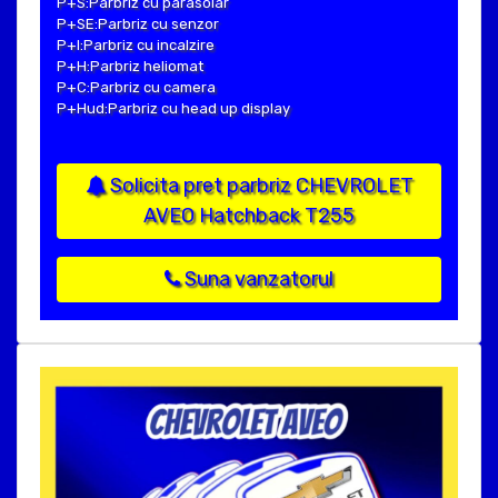
P+S:Parbriz cu parasolar
P+SE:Parbriz cu senzor
P+I:Parbriz cu incalzire
P+H:Parbriz heliomat
P+C:Parbriz cu camera
P+Hud:Parbriz cu head up display
Solicita pret parbriz CHEVROLET
AVEO Hatchback T255
Suna vanzatorul