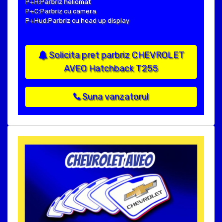
P+H:Parbriz heliomat
P+C:Parbriz cu camera
P+Hud:Parbriz cu head up display
Solicita pret parbriz CHEVROLET
AVEO Hatchback T255
Suna vanzatorul