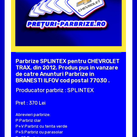
Parbrize SPLINTEX pentru CHEVROLET
TRAX, din 2012. Produs pus in vanzare
de catre Anunturi Parbrize in
BRANESTI ILFOV cod postal 77030 .
Producator parbriz : SPLINTEX
Pret : 370 Lei
Abrevieri parbrize:
P:Parbriz clar
P+V:Parbriz cu tenta verde
P+S:Parbriz cu parasolar