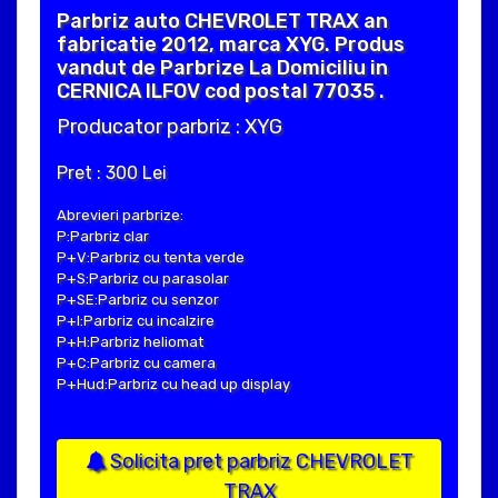
Parbriz auto CHEVROLET TRAX an
fabricatie 2012, marca XYG. Produs
vandut de Parbrize La Domiciliu in
CERNICA ILFOV cod postal 77035 .
Producator parbriz : XYG
Pret : 300 Lei
Abrevieri parbrize:
P:Parbriz clar
P+V:Parbriz cu tenta verde
P+S:Parbriz cu parasolar
P+SE:Parbriz cu senzor
P+I:Parbriz cu incalzire
P+H:Parbriz heliomat
P+C:Parbriz cu camera
P+Hud:Parbriz cu head up display
Solicita pret parbriz CHEVROLET
TRAX