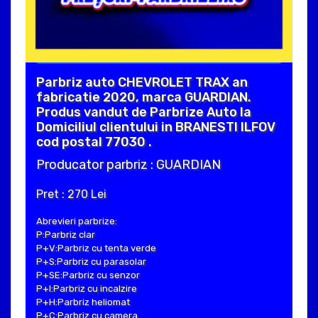
Parbriz auto CHEVROLET TRAX an
fabricatie 2020, marca GUARDIAN.
Produs vandut de Parbrize Auto la
Domiciliul clientului in BRANESTI ILFOV
cod postal 77030 .
Producator parbriz : GUARDIAN
Pret : 270 Lei
Abrevieri parbrize:
P:Parbriz clar
P+V:Parbriz cu tenta verde
P+S:Parbriz cu parasolar
P+SE:Parbriz cu senzor
P+I:Parbriz cu incalzire
P+H:Parbriz heliomat
P+C:Parbriz cu camera