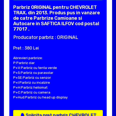
Parbriz ORIGINAL pentru CHEVROLET
TRAX, din 2013. Produs pus in vanzare
de catre Parbrize Camioane si
Autocare in SAFTICA ILFOV cod postal
77017 .
Producator parbriz : ORIGINAL
Pret : 380 Lei
Abrevieri parbrize:
P:Parbriz clar
P+V:Parbriz cu tenta verde
P+S:Parbriz cu parasolar
P+SE:Parbriz cu senzor
P+I:Parbriz cu incalzire
P+H:Parbriz heliomat
P+C:Parbriz cu camera
P+Hud:Parbriz cu head up display
Solicita pret parbriz CHEVROLET