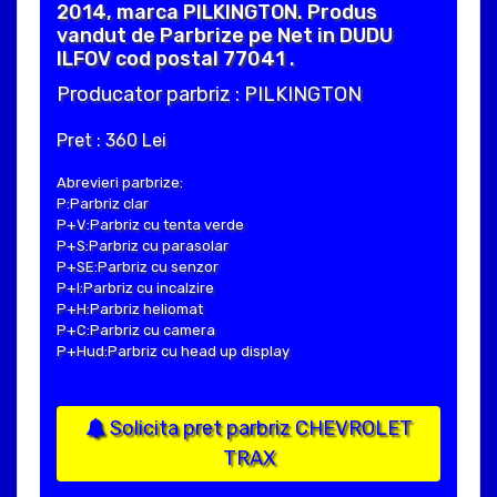
2014, marca PILKINGTON. Produs
vandut de Parbrize pe Net in DUDU
ILFOV cod postal 77041 .
Producator parbriz : PILKINGTON
Pret : 360 Lei
Abrevieri parbrize:
P:Parbriz clar
P+V:Parbriz cu tenta verde
P+S:Parbriz cu parasolar
P+SE:Parbriz cu senzor
P+I:Parbriz cu incalzire
P+H:Parbriz heliomat
P+C:Parbriz cu camera
P+Hud:Parbriz cu head up display
Solicita pret parbriz CHEVROLET
TRAX