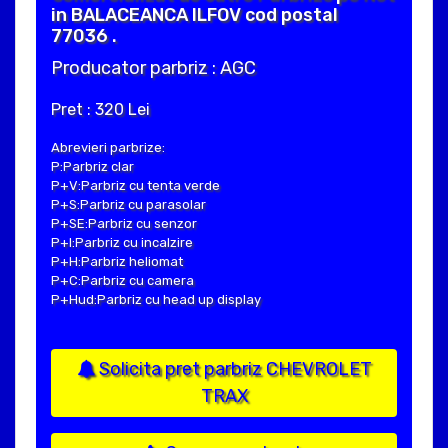
in BALACEANCA ILFOV cod postal
77036 .
Producator parbriz : AGC
Pret : 320 Lei
Abrevieri parbrize:
P:Parbriz clar
P+V:Parbriz cu tenta verde
P+S:Parbriz cu parasolar
P+SE:Parbriz cu senzor
P+I:Parbriz cu incalzire
P+H:Parbriz heliomat
P+C:Parbriz cu camera
P+Hud:Parbriz cu head up display
Solicita pret parbriz CHEVROLET
TRAX