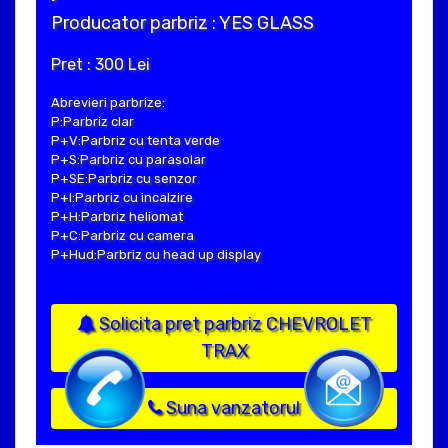
Producator parbriz : YES GLASS
Pret : 300 Lei
Abrevieri parbrize:
P:Parbriz clar
P+V:Parbriz cu tenta verde
P+S:Parbriz cu parasolar
P+SE:Parbriz cu senzor
P+I:Parbriz cu incalzire
P+H:Parbriz heliomat
P+C:Parbriz cu camera
P+Hud:Parbriz cu head up display
Solicita pret parbriz CHEVROLET
TRAX
Suna vanzatorul