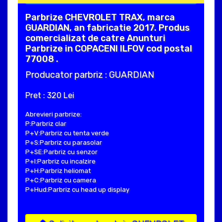
Parbrize CHEVROLET TRAX, marca
GUARDIAN, an fabricatie 2017. Produs
comercializat de catre Anunturi
Parbrize in COPACENI ILFOV cod postal
77008 .
Producator parbriz : GUARDIAN
Pret : 320 Lei
Abrevieri parbrize:
P:Parbriz clar
P+V:Parbriz cu tenta verde
P+S:Parbriz cu parasolar
P+SE:Parbriz cu senzor
P+I:Parbriz cu incalzire
P+H:Parbriz heliomat
P+C:Parbriz cu camera
P+Hud:Parbriz cu head up display