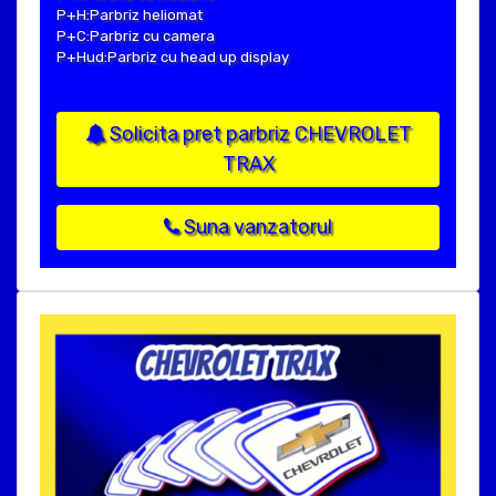
P+H:Parbriz heliomat
P+C:Parbriz cu camera
P+Hud:Parbriz cu head up display
Solicita pret parbriz CHEVROLET
TRAX
Suna vanzatorul