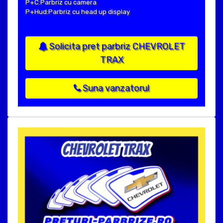
P+C:Parbriz cu camera
P+Hud:Parbriz cu head up display
Solicita pret parbriz CHEVROLET
TRAX
Suna vanzatorul