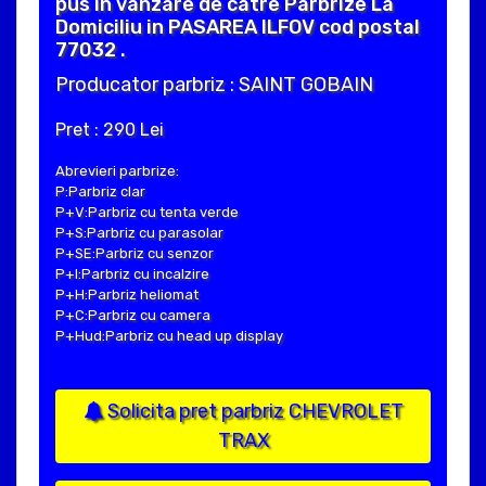
pus in vanzare de catre Parbrize La
Domiciliu in PASAREA ILFOV cod postal
77032 .
Producator parbriz : SAINT GOBAIN
Pret : 290 Lei
Abrevieri parbrize:
P:Parbriz clar
P+V:Parbriz cu tenta verde
P+S:Parbriz cu parasolar
P+SE:Parbriz cu senzor
P+I:Parbriz cu incalzire
P+H:Parbriz heliomat
P+C:Parbriz cu camera
P+Hud:Parbriz cu head up display
Solicita pret parbriz CHEVROLET
TRAX