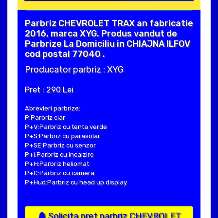
Parbriz CHEVROLET TRAX an fabricatie
2016, marca XYG. Produs vandut de
Parbrize La Domiciliu in CHIAJNA ILFOV
cod postal 77040 .
Producator parbriz : XYG
Pret : 290 Lei
Abrevieri parbrize:
P:Parbriz clar
P+V:Parbriz cu tenta verde
P+S:Parbriz cu parasolar
P+SE:Parbriz cu senzor
P+I:Parbriz cu incalzire
P+H:Parbriz heliomat
P+C:Parbriz cu camera
P+Hud:Parbriz cu head up display
Solicita pret parbriz CHEVROLET