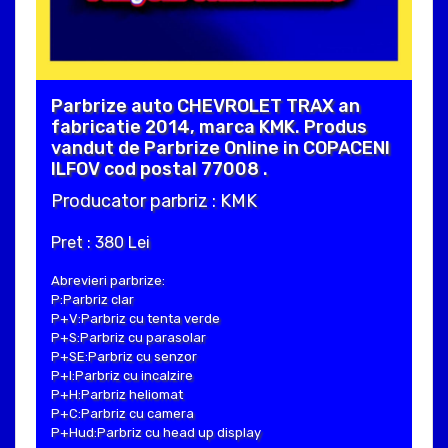
Parbrize auto CHEVROLET TRAX an
fabricatie 2014, marca KMK. Produs
vandut de Parbrize Online in COPACENI
ILFOV cod postal 77008 .
Producator parbriz : KMK
Pret : 380 Lei
Abrevieri parbrize:
P:Parbriz clar
P+V:Parbriz cu tenta verde
P+S:Parbriz cu parasolar
P+SE:Parbriz cu senzor
P+I:Parbriz cu incalzire
P+H:Parbriz heliomat
P+C:Parbriz cu camera
P+Hud:Parbriz cu head up display