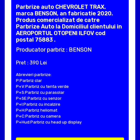
Parbrize auto CHEVROLET TRAX,
marca BENSON, an fabricatie 2020.
Produs comercializat de catre
Parbrize Auto la Domiciliul clientului in
AEROPORTUL OTOPENI ILFOV cod
postal 75883 .
Producator parbriz : BENSON
Pret : 390 Lei
Abrevieri parbrize:
P:Parbriz clar
P+V:Parbriz cu tenta verde
P+S:Parbriz cu parasolar
P+SE:Parbriz cu senzor
P+I:Parbriz cu incalzire
P+H:Parbriz heliomat
P+C:Parbriz cu camera
P+Hud:Parbriz cu head up display