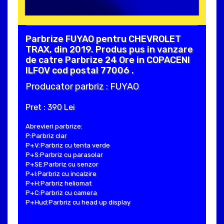
Parbrize FUYAO pentru CHEVROLET
TRAX, din 2019. Produs pus in vanzare
de catre Parbrize 24 Ore in COPACENI
ILFOV cod postal 77006 .
Producator parbriz : FUYAO
Pret : 390 Lei
Abrevieri parbrize:
P:Parbriz clar
P+V:Parbriz cu tenta verde
P+S:Parbriz cu parasolar
P+SE:Parbriz cu senzor
P+I:Parbriz cu incalzire
P+H:Parbriz heliomat
P+C:Parbriz cu camera
P+Hud:Parbriz cu head up display