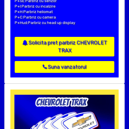
P+SE:Parbriz cu senzor
P+I:Parbriz cu incalzire
P+H:Parbriz heliomat
P+C:Parbriz cu camera
P+Hud:Parbriz cu head up display
Solicita pret parbriz CHEVROLET
TRAX
Suna vanzatorul