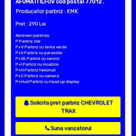
AFUMATI ILFOV cod postal 77012 .
Producator parbriz : KMK
Pret : 290 Lei
Abrevieri parbrize:
P:Parbriz clar
P+V:Parbriz cu tenta verde
P+S:Parbriz cu parasolar
P+SE:Parbriz cu senzor
P+I:Parbriz cu incalzire
P+H:Parbriz heliomat
P+C:Parbriz cu camera
P+Hud:Parbriz cu head up display
Solicita pret parbriz CHEVROLET
TRAX
Suna vanzatorul