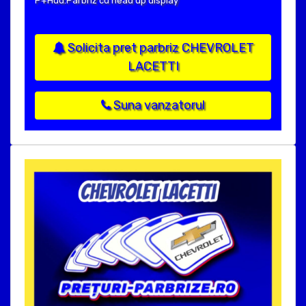
P+Hud:Parbriz cu head up display
Solicita pret parbriz CHEVROLET
LACETTI
Suna vanzatorul