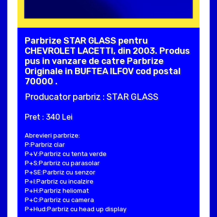
Parbrize STAR GLASS pentru
CHEVROLET LACETTI, din 2003. Produs
pus in vanzare de catre Parbrize
Originale in BUFTEA ILFOV cod postal
70000 .
Producator parbriz : STAR GLASS
Pret : 340 Lei
Abrevieri parbrize:
P:Parbriz clar
P+V:Parbriz cu tenta verde
P+S:Parbriz cu parasolar
P+SE:Parbriz cu senzor
P+I:Parbriz cu incalzire
P+H:Parbriz heliomat
P+C:Parbriz cu camera
P+Hud:Parbriz cu head up display