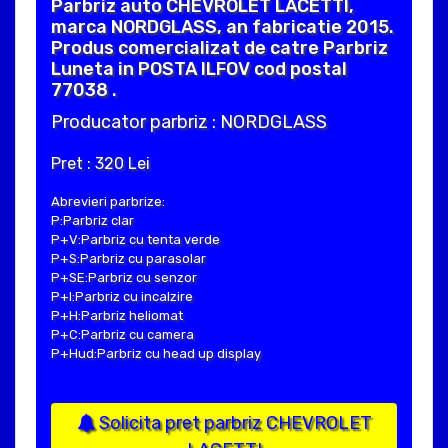
Parbriz auto CHEVROLET LACETTI,
marca NORDGLASS, an fabricatie 2015.
Produs comercializat de catre Parbriz
Luneta in POSTA ILFOV cod postal
77038 .
Producator parbriz : NORDGLASS
Pret : 320 Lei
Abrevieri parbrize:
P:Parbriz clar
P+V:Parbriz cu tenta verde
P+S:Parbriz cu parasolar
P+SE:Parbriz cu senzor
P+I:Parbriz cu incalzire
P+H:Parbriz heliomat
P+C:Parbriz cu camera
P+Hud:Parbriz cu head up display
Solicita pret parbriz CHEVROLET