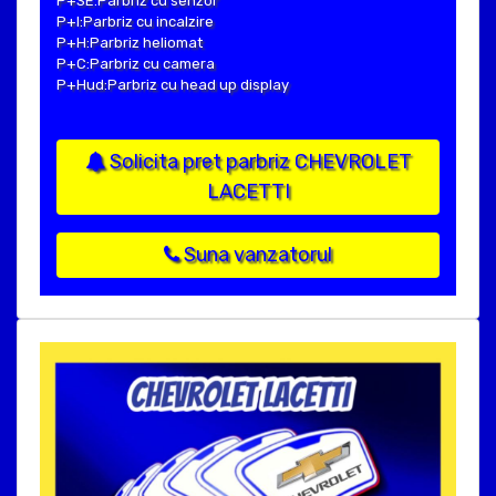
P+SE:Parbriz cu senzor
P+I:Parbriz cu incalzire
P+H:Parbriz heliomat
P+C:Parbriz cu camera
P+Hud:Parbriz cu head up display
Solicita pret parbriz CHEVROLET
LACETTI
Suna vanzatorul