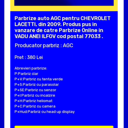
Parbrize auto AGC pentru CHEVROLET
LACETTI, din 2009. Produs pus in
vanzare de catre Parbrize Online in
VADU ANEI ILFOV cod postal 77033 .
Producator parbriz : AGC
Pret : 380 Lei
Abrevieri parbrize:
P:Parbriz clar
P+V:Parbriz cu tenta verde
P+S:Parbriz cu parasolar
P+SE:Parbriz cu senzor
P+I:Parbriz cu incalzire
P+H:Parbriz heliomat
P+C:Parbriz cu camera
P+Hud:Parbriz cu head up display