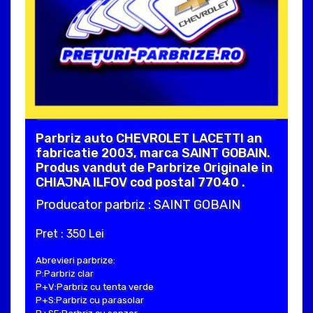
Parbriz auto CHEVROLET LACETTI an
fabricatie 2003, marca SAINT GOBAIN.
Produs vandut de Parbrize Originale in
CHIAJNA ILFOV cod postal 77040 .
Producator parbriz : SAINT GOBAIN
Pret : 350 Lei
Abrevieri parbrize:
P:Parbriz clar
P+V:Parbriz cu tenta verde
P+S:Parbriz cu parasolar