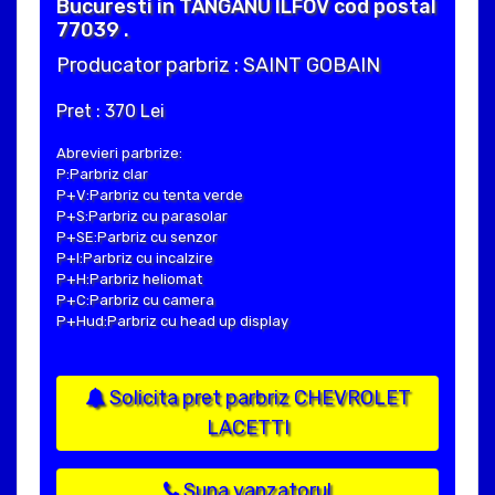
Bucuresti in TANGANU ILFOV cod postal
77039 .
Producator parbriz : SAINT GOBAIN
Pret : 370 Lei
Abrevieri parbrize:
P:Parbriz clar
P+V:Parbriz cu tenta verde
P+S:Parbriz cu parasolar
P+SE:Parbriz cu senzor
P+I:Parbriz cu incalzire
P+H:Parbriz heliomat
P+C:Parbriz cu camera
P+Hud:Parbriz cu head up display
Solicita pret parbriz CHEVROLET
LACETTI
Suna vanzatorul