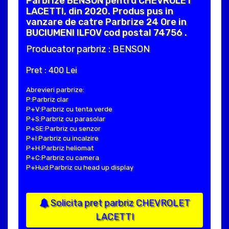
Parbrize BENSON pentru CHEVROLET
LACETTI, din 2020. Produs pus in
vanzare de catre Parbrize 24 Ore in
BUCIUMENI ILFOV cod postal 74756 .
Producator parbriz : BENSON
Pret : 400 Lei
Abrevieri parbrize:
P:Parbriz clar
P+V:Parbriz cu tenta verde
P+S:Parbriz cu parasolar
P+SE:Parbriz cu senzor
P+I:Parbriz cu incalzire
P+H:Parbriz heliomat
P+C:Parbriz cu camera
P+Hud:Parbriz cu head up display
Solicita pret parbriz CHEVROLET
LACETTI