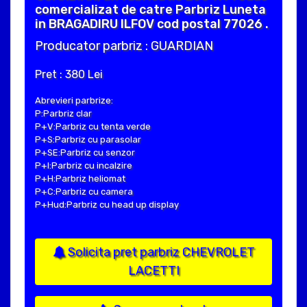
comercializat de catre Parbriz Luneta
in BRAGADIRU ILFOV cod postal 77026 .
Producator parbriz : GUARDIAN
Pret : 380 Lei
Abrevieri parbrize:
P:Parbriz clar
P+V:Parbriz cu tenta verde
P+S:Parbriz cu parasolar
P+SE:Parbriz cu senzor
P+I:Parbriz cu incalzire
P+H:Parbriz heliomat
P+C:Parbriz cu camera
P+Hud:Parbriz cu head up display
Solicita pret parbriz CHEVROLET
LACETTI