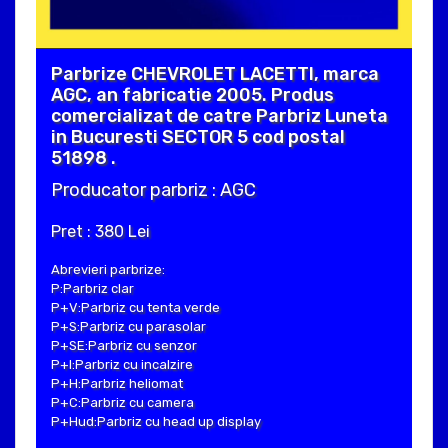
Parbrize CHEVROLET LACETTI, marca
AGC, an fabricatie 2005. Produs
comercializat de catre Parbriz Luneta
in Bucuresti SECTOR 5 cod postal
51898 .
Producator parbriz : AGC
Pret : 380 Lei
Abrevieri parbrize:
P:Parbriz clar
P+V:Parbriz cu tenta verde
P+S:Parbriz cu parasolar
P+SE:Parbriz cu senzor
P+I:Parbriz cu incalzire
P+H:Parbriz heliomat
P+C:Parbriz cu camera
P+Hud:Parbriz cu head up display