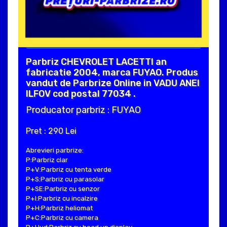
Parbriz CHEVROLET LACETTI an
fabricatie 2004, marca FUYAO. Produs
vandut de Parbrize Online in VADU ANEI
ILFOV cod postal 77034 .
Producator parbriz : FUYAO
Pret : 290 Lei
Abrevieri parbrize:
P:Parbriz clar
P+V:Parbriz cu tenta verde
P+S:Parbriz cu parasolar
P+SE:Parbriz cu senzor
P+I:Parbriz cu incalzire
P+H:Parbriz heliomat
P+C:Parbriz cu camera