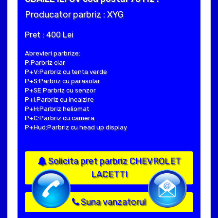
Producator parbriz : XYG
Pret : 400 Lei
Abrevieri parbrize:
P:Parbriz clar
P+V:Parbriz cu tenta verde
P+S:Parbriz cu parasolar
P+SE:Parbriz cu senzor
P+I:Parbriz cu incalzire
P+H:Parbriz heliomat
P+C:Parbriz cu camera
P+Hud:Parbriz cu head up display
Solicita pret parbriz CHEVROLET
LACETTI
Suna vanzatorul