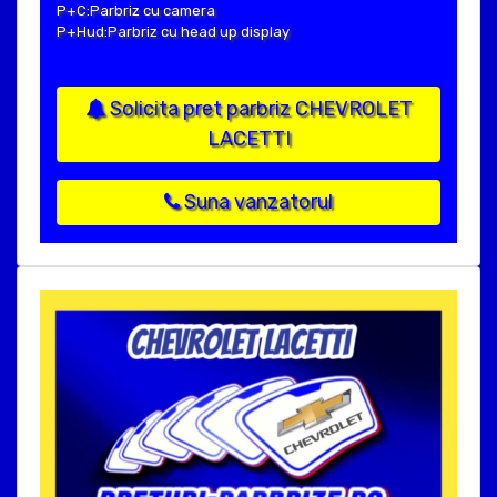
P+C:Parbriz cu camera
P+Hud:Parbriz cu head up display
Solicita pret parbriz CHEVROLET
LACETTI
Suna vanzatorul