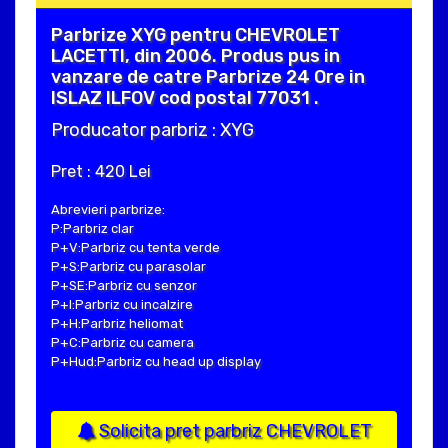
Parbrize XYG pentru CHEVROLET
LACETTI, din 2006. Produs pus in
vanzare de catre Parbrize 24 Ore in
ISLAZ ILFOV cod postal 77031 .
Producator parbriz : XYG
Pret : 420 Lei
Abrevieri parbrize:
P:Parbriz clar
P+V:Parbriz cu tenta verde
P+S:Parbriz cu parasolar
P+SE:Parbriz cu senzor
P+I:Parbriz cu incalzire
P+H:Parbriz heliomat
P+C:Parbriz cu camera
P+Hud:Parbriz cu head up display
Solicita pret parbriz CHEVROLET