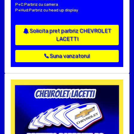
P+C:Parbriz cu camera
P+Hud:Parbriz cu head up display
Solicita pret parbriz CHEVROLET
LACETTI
Suna vanzatorul