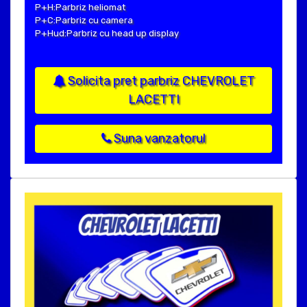
P+H:Parbriz heliomat
P+C:Parbriz cu camera
P+Hud:Parbriz cu head up display
Solicita pret parbriz CHEVROLET
LACETTI
Suna vanzatorul