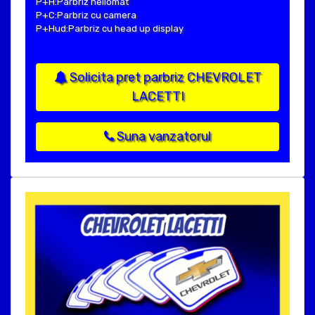
P+H:Parbriz heliomat
P+C:Parbriz cu camera
P+Hud:Parbriz cu head up display
Solicita pret parbriz CHEVROLET
LACETTI
Suna vanzatorul