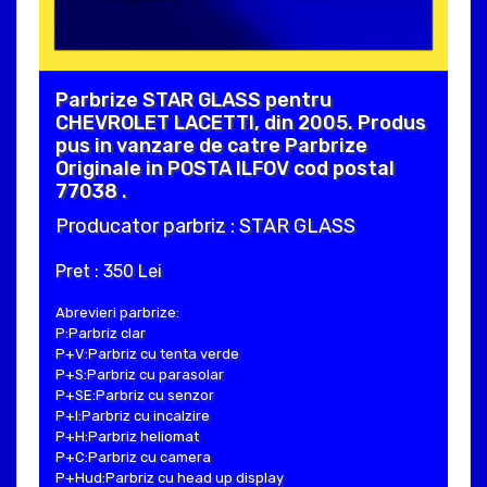
Parbrize STAR GLASS pentru
CHEVROLET LACETTI, din 2005. Produs
pus in vanzare de catre Parbrize
Originale in POSTA ILFOV cod postal
77038 .
Producator parbriz : STAR GLASS
Pret : 350 Lei
Abrevieri parbrize:
P:Parbriz clar
P+V:Parbriz cu tenta verde
P+S:Parbriz cu parasolar
P+SE:Parbriz cu senzor
P+I:Parbriz cu incalzire
P+H:Parbriz heliomat
P+C:Parbriz cu camera
P+Hud:Parbriz cu head up display