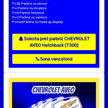
P+SE:Parbriz cu senzor
P+I:Parbriz cu incalzire
P+H:Parbriz heliomat
P+C:Parbriz cu camera
P+Hud:Parbriz cu head up display
Solicita pret parbriz CHEVROLET
AVEO Hatchback (T300)
Suna vanzatorul