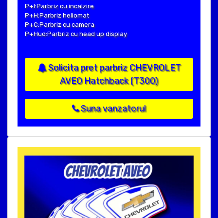
P+I:Parbriz cu incalzire
P+H:Parbriz heliomat
P+C:Parbriz cu camera
P+Hud:Parbriz cu head up display
Solicita pret parbriz CHEVROLET
AVEO Hatchback (T300)
Suna vanzatorul