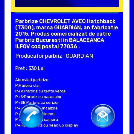
Parbrize CHEVROLET AVEO Hatchback
(T300), marca GUARDIAN, an fabricatie
2015. Produs comercializat de catre
Parbriz Bucuresti in BALACEANCA
ILFOV cod postal 77036 .
Producator parbriz : GUARDIAN
Pret : 330 Lei
Abrevieri parbrize:
P:Parbriz clar
P+V:Parbriz cu tenta verde
P+S:Parbriz cu parasolar
P+SE:Parbriz cu senzor
P+I:Parbriz cu incalzire
P+H:Parbriz heliomat
P+C:Parbriz cu camera
P+Hud:Parbriz cu head up display