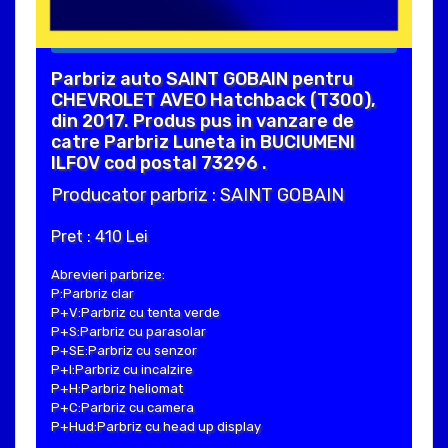
Parbriz auto SAINT GOBAIN pentru
CHEVROLET AVEO Hatchback (T300),
din 2017. Produs pus in vanzare de
catre Parbriz Luneta in BUCIUMENI
ILFOV cod postal 73296 .
Producator parbriz : SAINT GOBAIN
Pret : 410 Lei
Abrevieri parbrize:
P:Parbriz clar
P+V:Parbriz cu tenta verde
P+S:Parbriz cu parasolar
P+SE:Parbriz cu senzor
P+I:Parbriz cu incalzire
P+H:Parbriz heliomat
P+C:Parbriz cu camera
P+Hud:Parbriz cu head up display