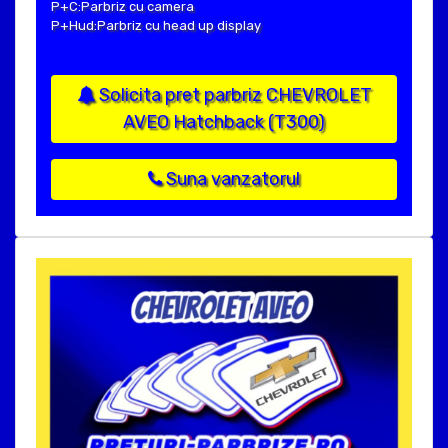
P+C:Parbriz cu camera
P+Hud:Parbriz cu head up display
Solicita pret parbriz CHEVROLET
AVEO Hatchback (T300)
Suna vanzatorul