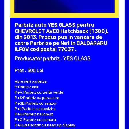
Parbriz auto YES GLASS pentru
CHEVROLET AVEO Hatchback (T300),
din 2013. Produs pus in vanzare de
catre Parbrize pe Net in CALDARARU
ILFOV cod postal 77037 .
Producator parbriz : YES GLASS
Pret : 300 Lei
Abrevieri parbrize:
P:Parbriz clar
P+V:Parbriz cu tenta verde
P+S:Parbriz cu parasolar
P+SE:Parbriz cu senzor
P+I:Parbriz cu incalzire
P+H:Parbriz heliomat
P+C:Parbriz cu camera
P+Hud:Parbriz cu head up display