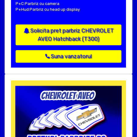
P+C:Parbriz cu camera
P+Hud:Parbriz cu head up display
Solicita pret parbriz CHEVROLET
AVEO Hatchback (T300)
Suna vanzatorul