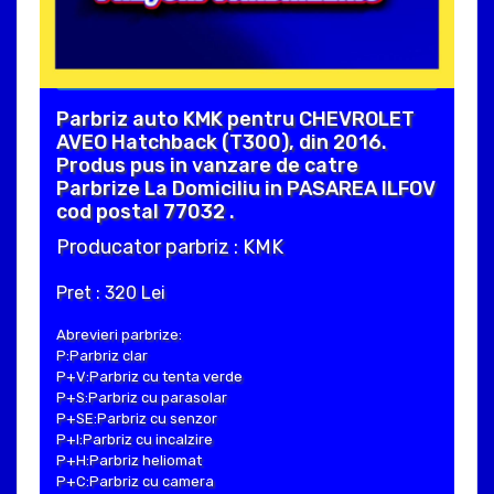
Parbriz auto KMK pentru CHEVROLET
AVEO Hatchback (T300), din 2016.
Produs pus in vanzare de catre
Parbrize La Domiciliu in PASAREA ILFOV
cod postal 77032 .
Producator parbriz : KMK
Pret : 320 Lei
Abrevieri parbrize:
P:Parbriz clar
P+V:Parbriz cu tenta verde
P+S:Parbriz cu parasolar
P+SE:Parbriz cu senzor
P+I:Parbriz cu incalzire
P+H:Parbriz heliomat
P+C:Parbriz cu camera