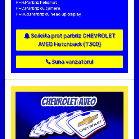
P+H:Parbriz heliomat
P+C:Parbriz cu camera
P+Hud:Parbriz cu head up display
Solicita pret parbriz CHEVROLET
AVEO Hatchback (T300)
Suna vanzatorul