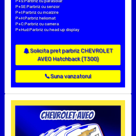
P+S:Parbriz cu parasolar
P+SE:Parbriz cu senzor
P+I:Parbriz cu incalzire
P+H:Parbriz heliomat
P+C:Parbriz cu camera
P+Hud:Parbriz cu head up display
Solicita pret parbriz CHEVROLET
AVEO Hatchback (T300)
Suna vanzatorul