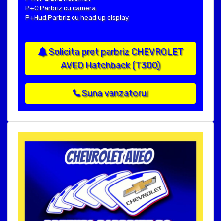
P+C:Parbriz cu camera
P+Hud:Parbriz cu head up display
Solicita pret parbriz CHEVROLET
AVEO Hatchback (T300)
Suna vanzatorul