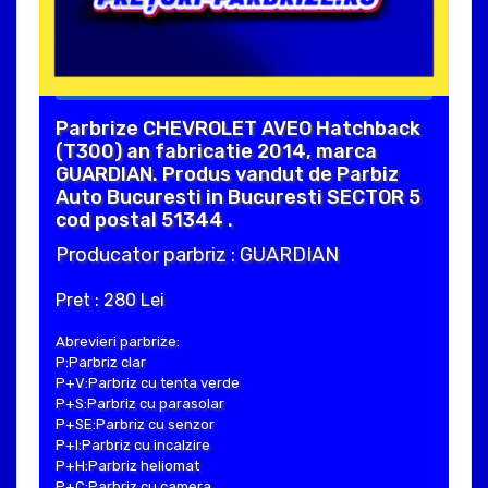
Parbrize CHEVROLET AVEO Hatchback
(T300) an fabricatie 2014, marca
GUARDIAN. Produs vandut de Parbiz
Auto Bucuresti in Bucuresti SECTOR 5
cod postal 51344 .
Producator parbriz : GUARDIAN
Pret : 280 Lei
Abrevieri parbrize:
P:Parbriz clar
P+V:Parbriz cu tenta verde
P+S:Parbriz cu parasolar
P+SE:Parbriz cu senzor
P+I:Parbriz cu incalzire
P+H:Parbriz heliomat
P+C:Parbriz cu camera