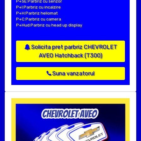
P+SE:Parbriz cu senzor
P+I:Parbriz cu incalzire
P+H:Parbriz heliomat
P+C:Parbriz cu camera
P+Hud:Parbriz cu head up display
Solicita pret parbriz CHEVROLET
AVEO Hatchback (T300)
Suna vanzatorul