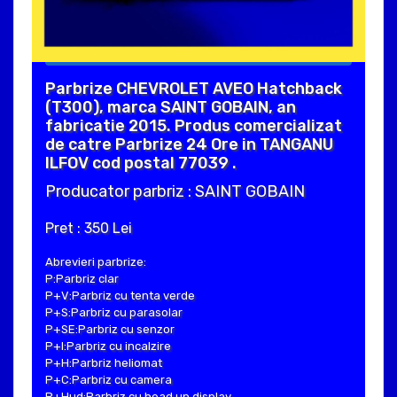
Parbrize CHEVROLET AVEO Hatchback
(T300), marca SAINT GOBAIN, an
fabricatie 2015. Produs comercializat
de catre Parbrize 24 Ore in TANGANU
ILFOV cod postal 77039 .
Producator parbriz : SAINT GOBAIN
Pret : 350 Lei
Abrevieri parbrize:
P:Parbriz clar
P+V:Parbriz cu tenta verde
P+S:Parbriz cu parasolar
P+SE:Parbriz cu senzor
P+I:Parbriz cu incalzire
P+H:Parbriz heliomat
P+C:Parbriz cu camera
P+Hud:Parbriz cu head up display