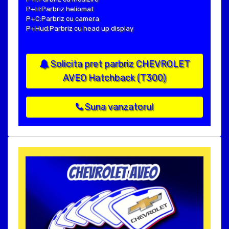
P+H:Parbriz heliomat
P+C:Parbriz cu camera
P+Hud:Parbriz cu head up display
Solicita pret parbriz CHEVROLET
AVEO Hatchback (T300)
Suna vanzatorul