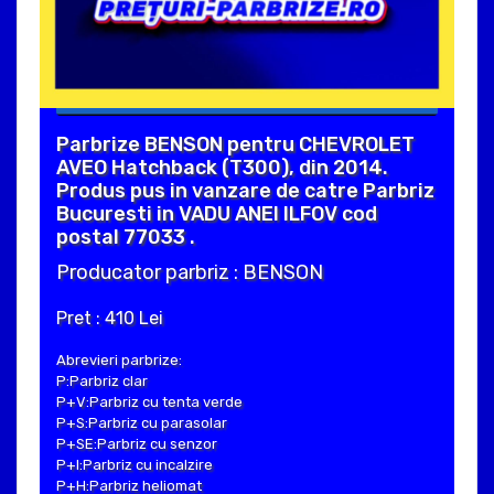
Parbrize BENSON pentru CHEVROLET
AVEO Hatchback (T300), din 2014.
Produs pus in vanzare de catre Parbriz
Bucuresti in VADU ANEI ILFOV cod
postal 77033 .
Producator parbriz : BENSON
Pret : 410 Lei
Abrevieri parbrize:
P:Parbriz clar
P+V:Parbriz cu tenta verde
P+S:Parbriz cu parasolar
P+SE:Parbriz cu senzor
P+I:Parbriz cu incalzire
P+H:Parbriz heliomat