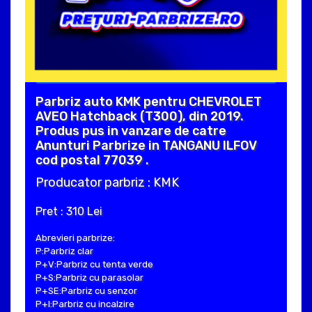
Parbriz auto KMK pentru CHEVROLET
AVEO Hatchback (T300), din 2019.
Produs pus in vanzare de catre
Anunturi Parbrize in TANGANU ILFOV
cod postal 77039 .
Producator parbriz : KMK
Pret : 310 Lei
Abrevieri parbrize:
P:Parbriz clar
P+V:Parbriz cu tenta verde
P+S:Parbriz cu parasolar
P+SE:Parbriz cu senzor
P+I:Parbriz cu incalzire