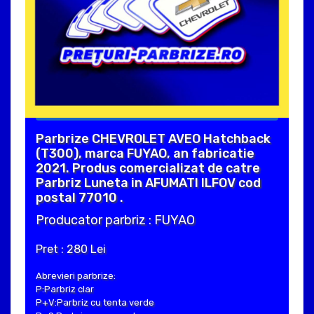
Parbrize CHEVROLET AVEO Hatchback
(T300), marca FUYAO, an fabricatie
2021. Produs comercializat de catre
Parbriz Luneta in AFUMATI ILFOV cod
postal 77010 .
Producator parbriz : FUYAO
Pret : 280 Lei
Abrevieri parbrize:
P:Parbriz clar
P+V:Parbriz cu tenta verde