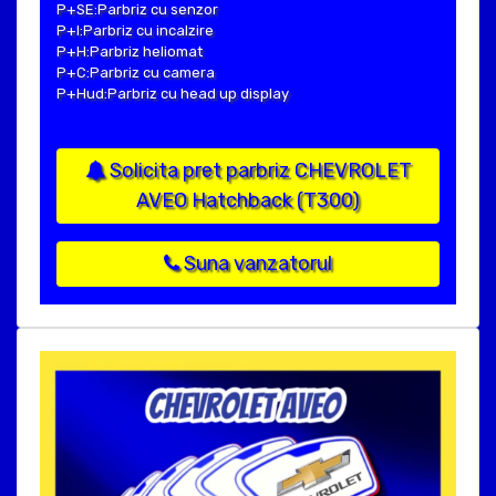
P+SE:Parbriz cu senzor
P+I:Parbriz cu incalzire
P+H:Parbriz heliomat
P+C:Parbriz cu camera
P+Hud:Parbriz cu head up display
Solicita pret parbriz CHEVROLET
AVEO Hatchback (T300)
Suna vanzatorul