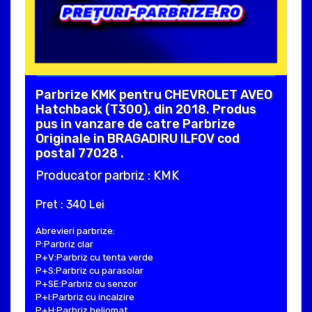
Parbrize KMK pentru CHEVROLET AVEO
Hatchback (T300), din 2018. Produs
pus in vanzare de catre Parbrize
Originale in BRAGADIRU ILFOV cod
postal 77028 .
Producator parbriz : KMK
Pret : 340 Lei
Abrevieri parbrize:
P:Parbriz clar
P+V:Parbriz cu tenta verde
P+S:Parbriz cu parasolar
P+SE:Parbriz cu senzor
P+I:Parbriz cu incalzire
P+H:Parbriz heliomat