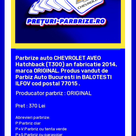
Parbrize auto CHEVROLET AVEO
Hatchback (T300) an fabricatie 2014,
marca ORIGINAL. Produs vandut de
Parbiz Auto Bucuresti in BALOTESTI
ILFOV cod postal 77015 .
Producator parbriz : ORIGINAL
Pret : 370 Lei
Abrevieri parbrize:
P:Parbriz clar
P+V:Parbriz cu tenta verde
P+S:Parbriz cu parasolar