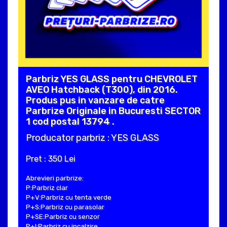
Parbriz YES GLASS pentru CHEVROLET
AVEO Hatchback (T300), din 2016.
Produs pus in vanzare de catre
Parbrize Originale in Bucuresti SECTOR
1 cod postal 13794 .
Producator parbriz : YES GLASS
Pret : 350 Lei
Abrevieri parbrize:
P:Parbriz clar
P+V:Parbriz cu tenta verde
P+S:Parbriz cu parasolar
P+SE:Parbriz cu senzor
P+I:Parbriz cu incalzire