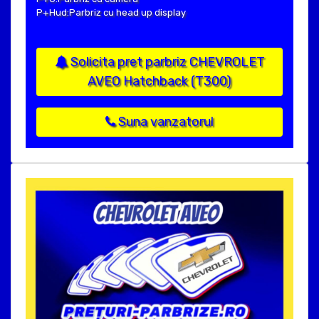
P+Hud:Parbriz cu head up display
Solicita pret parbriz CHEVROLET
AVEO Hatchback (T300)
Suna vanzatorul