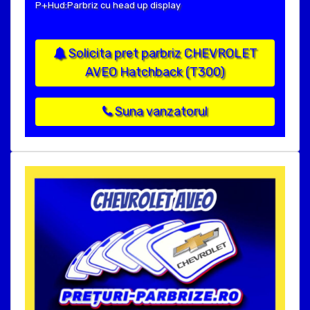
P+Hud:Parbriz cu head up display
Solicita pret parbriz CHEVROLET
AVEO Hatchback (T300)
Suna vanzatorul