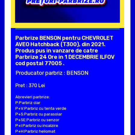
Parbrize BENSON pentru CHEVROLET
AVEO Hatchback (T300), din 2021.
Produs pus in vanzare de catre
Parbrize 24 Ore in 1 DECEMBRIE ILFOV
cod postal 77005 .
Producator parbriz : BENSON
Pret : 370 Lei
Abrevieri parbrize:
P:Parbriz clar
P+V:Parbriz cu tenta verde
P+S:Parbriz cu parasolar
P+SE:Parbriz cu senzor
P+I:Parbriz cu incalzire
P+H:Parbriz heliomat