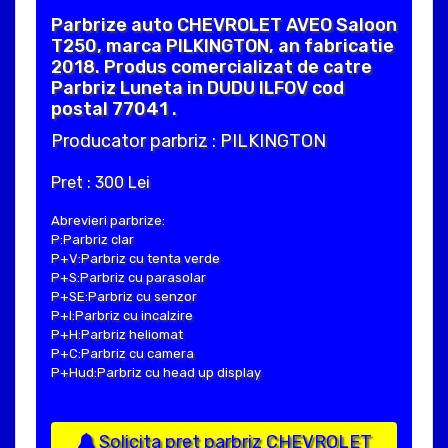
Parbrize auto CHEVROLET AVEO Saloon
T250, marca PILKINGTON, an fabricatie
2018. Produs comercializat de catre
Parbriz Luneta in DUDU ILFOV cod
postal 77041 .
Producator parbriz : PILKINGTON
Pret : 300 Lei
Abrevieri parbrize:
P:Parbriz clar
P+V:Parbriz cu tenta verde
P+S:Parbriz cu parasolar
P+SE:Parbriz cu senzor
P+I:Parbriz cu incalzire
P+H:Parbriz heliomat
P+C:Parbriz cu camera
P+Hud:Parbriz cu head up display
Solicita pret parbriz CHEVROLET