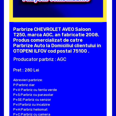
Parbrize CHEVROLET AVEO Saloon
T250, marca AGC, an fabricatie 2008.
Produs comercializat de catre
Parbrize Auto la Domiciliul clientului in
OTOPENI ILFOV cod postal 75100 .
Producator parbriz : AGC
Pret : 280 Lei
Abrevieri parbrize:
P:Parbriz clar
P+V:Parbriz cu tenta verde
P+S:Parbriz cu parasolar
P+SE:Parbriz cu senzor
P+I:Parbriz cu incalzire
P+H:Parbriz heliomat
P+C:Parbriz cu camera