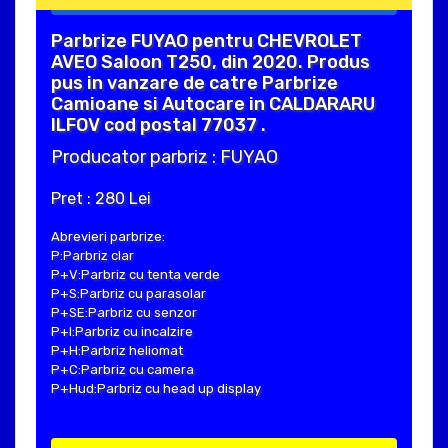
Parbrize FUYAO pentru CHEVROLET
AVEO Saloon T250, din 2020. Produs
pus in vanzare de catre Parbrize
Camioane si Autocare in CALDARARU
ILFOV cod postal 77037 .
Producator parbriz : FUYAO
Pret : 280 Lei
Abrevieri parbrize:
P:Parbriz clar
P+V:Parbriz cu tenta verde
P+S:Parbriz cu parasolar
P+SE:Parbriz cu senzor
P+I:Parbriz cu incalzire
P+H:Parbriz heliomat
P+C:Parbriz cu camera
P+Hud:Parbriz cu head up display