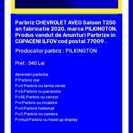
Parbriz CHEVROLET AVEO Saloon T250
an fabricatie 2020, marca PILKINGTON.
Produs vandut de Anunturi Parbrize in
COPACENI ILFOV cod postal 77009 .
Producator parbriz : PILKINGTON
Pret : 340 Lei
Abrevieri parbrize:
P:Parbriz clar
P+V:Parbriz cu tenta verde
P+S:Parbriz cu parasolar
P+SE:Parbriz cu senzor
P+I:Parbriz cu incalzire
P+H:Parbriz heliomat
P+C:Parbriz cu camera
P+Hud:Parbriz cu head up display