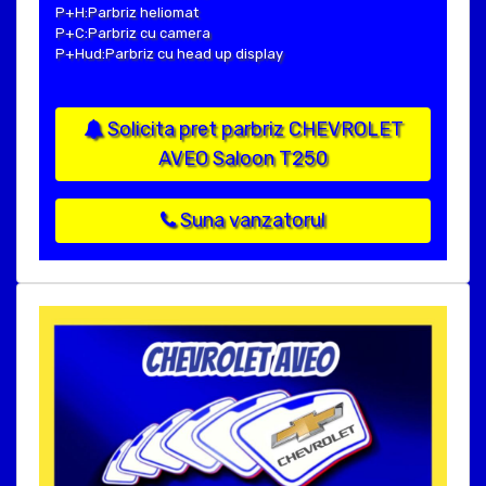
P+H:Parbriz heliomat
P+C:Parbriz cu camera
P+Hud:Parbriz cu head up display
Solicita pret parbriz CHEVROLET
AVEO Saloon T250
Suna vanzatorul