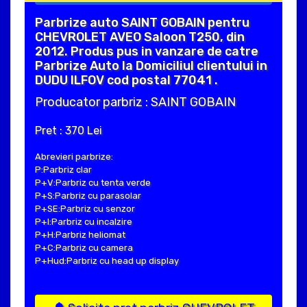
Parbrize auto SAINT GOBAIN pentru
CHEVROLET AVEO Saloon T250, din
2012. Produs pus in vanzare de catre
Parbrize Auto la Domiciliul clientului in
DUDU ILFOV cod postal 77041 .
Producator parbriz : SAINT GOBAIN
Pret : 370 Lei
Abrevieri parbrize:
P:Parbriz clar
P+V:Parbriz cu tenta verde
P+S:Parbriz cu parasolar
P+SE:Parbriz cu senzor
P+I:Parbriz cu incalzire
P+H:Parbriz heliomat
P+C:Parbriz cu camera
P+Hud:Parbriz cu head up display