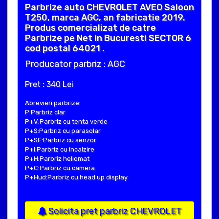
Parbrize auto CHEVROLET AVEO Saloon
T250, marca AGC, an fabricatie 2019.
Produs comercializat de catre
Parbrize pe Net in Bucuresti SECTOR 6
cod postal 64021 .
Producator parbriz : AGC
Pret : 340 Lei
Abrevieri parbrize:
P:Parbriz clar
P+V:Parbriz cu tenta verde
P+S:Parbriz cu parasolar
P+SE:Parbriz cu senzor
P+I:Parbriz cu incalzire
P+H:Parbriz heliomat
P+C:Parbriz cu camera
P+Hud:Parbriz cu head up display
Solicita pret parbriz CHEVROLET