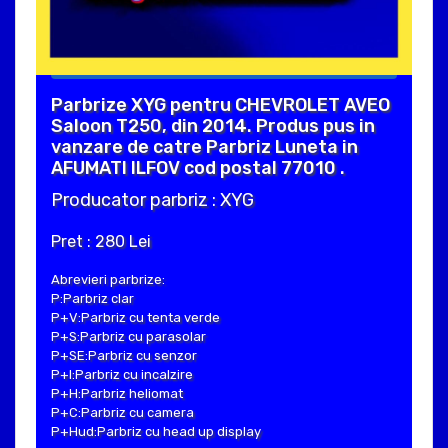
Parbrize XYG pentru CHEVROLET AVEO
Saloon T250, din 2014. Produs pus in
vanzare de catre Parbriz Luneta in
AFUMATI ILFOV cod postal 77010 .
Producator parbriz : XYG
Pret : 280 Lei
Abrevieri parbrize:
P:Parbriz clar
P+V:Parbriz cu tenta verde
P+S:Parbriz cu parasolar
P+SE:Parbriz cu senzor
P+I:Parbriz cu incalzire
P+H:Parbriz heliomat
P+C:Parbriz cu camera
P+Hud:Parbriz cu head up display