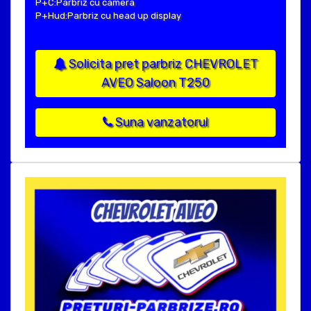
P+C:Parbriz cu camera
P+Hud:Parbriz cu head up display
Solicita pret parbriz CHEVROLET
AVEO Saloon T250
Suna vanzatorul