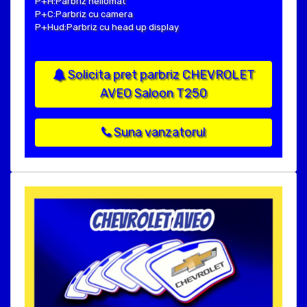
P+H:Parbriz heliomat
P+C:Parbriz cu camera
P+Hud:Parbriz cu head up display
Solicita pret parbriz CHEVROLET
AVEO Saloon T250
Suna vanzatorul