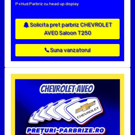
P+Hud:Parbriz cu head up display
Solicita pret parbriz CHEVROLET
AVEO Saloon T250
Suna vanzatorul