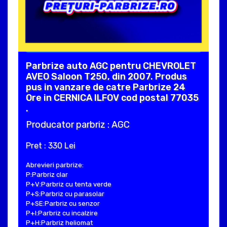
Parbrize auto AGC pentru CHEVROLET
AVEO Saloon T250, din 2007. Produs
pus in vanzare de catre Parbrize 24
Ore in CERNICA ILFOV cod postal 77035
.
Producator parbriz : AGC
Pret : 330 Lei
Abrevieri parbrize:
P:Parbriz clar
P+V:Parbriz cu tenta verde
P+S:Parbriz cu parasolar
P+SE:Parbriz cu senzor
P+I:Parbriz cu incalzire
P+H:Parbriz heliomat