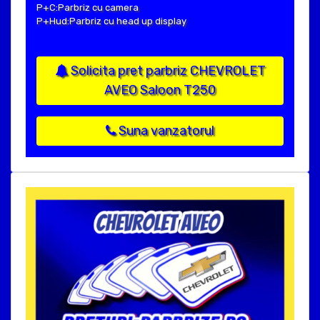
P+C:Parbriz cu camera
P+Hud:Parbriz cu head up display
Solicita pret parbriz CHEVROLET
AVEO Saloon T250
Suna vanzatorul