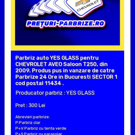
Parbriz auto YES GLASS pentru
CHEVROLET AVEO Saloon T250, din
2009. Produs pus in vanzare de catre
Parbrize 24 Ore in Bucuresti SECTOR 1
cod postal 11434 .
Producator parbriz : YES GLASS
Pret : 300 Lei
Abrevieri parbrize:
P:Parbriz clar
P+V:Parbriz cu tenta verde
P+S:Parbriz cu parasolar