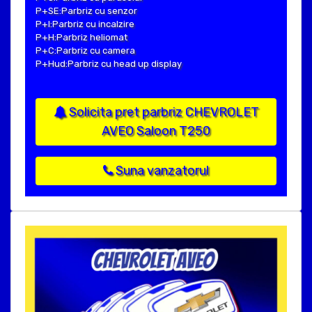
P+SE:Parbriz cu senzor
P+I:Parbriz cu incalzire
P+H:Parbriz heliomat
P+C:Parbriz cu camera
P+Hud:Parbriz cu head up display
Solicita pret parbriz CHEVROLET
AVEO Saloon T250
Suna vanzatorul