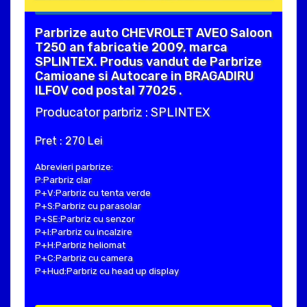
Parbrize auto CHEVROLET AVEO Saloon
T250 an fabricatie 2009, marca
SPLINTEX. Produs vandut de Parbrize
Camioane si Autocare in BRAGADIRU
ILFOV cod postal 77025 .
Producator parbriz : SPLINTEX
Pret : 270 Lei
Abrevieri parbrize:
P:Parbriz clar
P+V:Parbriz cu tenta verde
P+S:Parbriz cu parasolar
P+SE:Parbriz cu senzor
P+I:Parbriz cu incalzire
P+H:Parbriz heliomat
P+C:Parbriz cu camera
P+Hud:Parbriz cu head up display