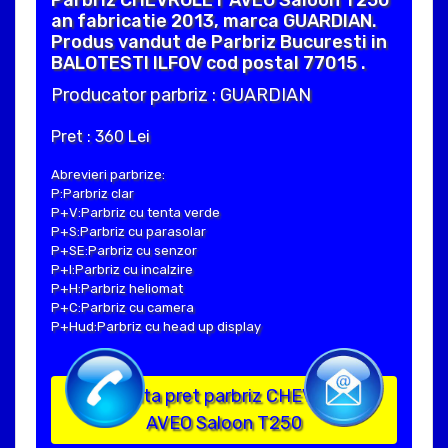
Parbriz CHEVROLET AVEO Saloon T250
an fabricatie 2013, marca GUARDIAN.
Produs vandut de Parbriz Bucuresti in
BALOTESTI ILFOV cod postal 77015 .
Producator parbriz : GUARDIAN
Pret : 360 Lei
Abrevieri parbrize:
P:Parbriz clar
P+V:Parbriz cu tenta verde
P+S:Parbriz cu parasolar
P+SE:Parbriz cu senzor
P+I:Parbriz cu incalzire
P+H:Parbriz heliomat
P+C:Parbriz cu camera
P+Hud:Parbriz cu head up display
Solicita pret parbriz CHEVROLET
AVEO Saloon T250