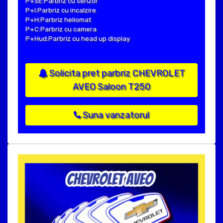
P+SE:Parbriz cu senzor
P+I:Parbriz cu incalzire
P+H:Parbriz heliomat
P+C:Parbriz cu camera
P+Hud:Parbriz cu head up display
Solicita pret parbriz CHEVROLET
AVEO Saloon T250
Suna vanzatorul