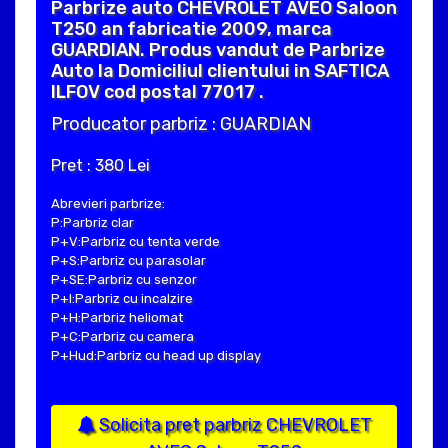
Parbrize auto CHEVROLET AVEO Saloon
T250 an fabricatie 2009, marca
GUARDIAN. Produs vandut de Parbrize
Auto la Domiciliul clientului in SAFTICA
ILFOV cod postal 77017 .
Producator parbriz : GUARDIAN
Pret : 380 Lei
Abrevieri parbrize:
P:Parbriz clar
P+V:Parbriz cu tenta verde
P+S:Parbriz cu parasolar
P+SE:Parbriz cu senzor
P+I:Parbriz cu incalzire
P+H:Parbriz heliomat
P+C:Parbriz cu camera
P+Hud:Parbriz cu head up display
Solicita pret parbriz CHEVROLET