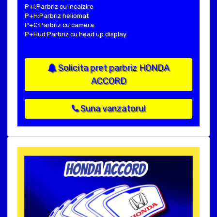
P+I:Parbriz cu incalzire
P+H:Parbriz heliomat
P+C:Parbriz cu camera
P+Hud:Parbriz cu head up display
Solicita pret parbriz HONDA
ACCORD
Suna vanzatorul