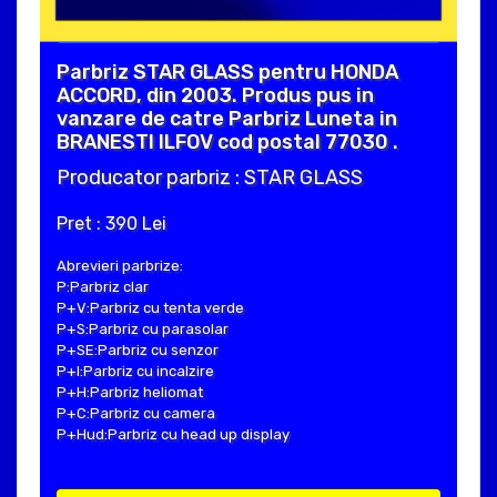
Parbriz STAR GLASS pentru HONDA
ACCORD, din 2003. Produs pus in
vanzare de catre Parbriz Luneta in
BRANESTI ILFOV cod postal 77030 .
Producator parbriz : STAR GLASS
Pret : 390 Lei
Abrevieri parbrize:
P:Parbriz clar
P+V:Parbriz cu tenta verde
P+S:Parbriz cu parasolar
P+SE:Parbriz cu senzor
P+I:Parbriz cu incalzire
P+H:Parbriz heliomat
P+C:Parbriz cu camera
P+Hud:Parbriz cu head up display