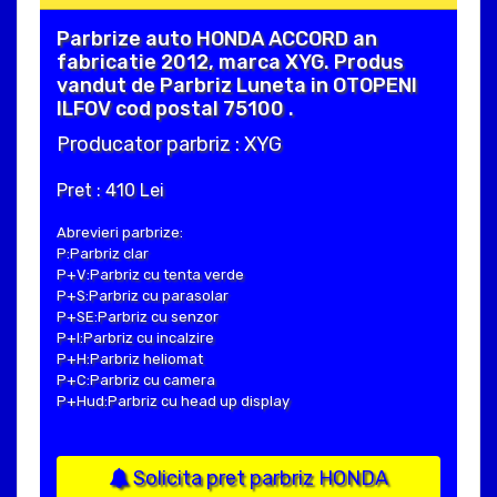
Parbrize auto HONDA ACCORD an
fabricatie 2012, marca XYG. Produs
vandut de Parbriz Luneta in OTOPENI
ILFOV cod postal 75100 .
Producator parbriz : XYG
Pret : 410 Lei
Abrevieri parbrize:
P:Parbriz clar
P+V:Parbriz cu tenta verde
P+S:Parbriz cu parasolar
P+SE:Parbriz cu senzor
P+I:Parbriz cu incalzire
P+H:Parbriz heliomat
P+C:Parbriz cu camera
P+Hud:Parbriz cu head up display
Solicita pret parbriz HONDA