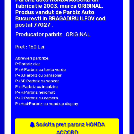
fabricatie 2003, marca ORIGINAL.
Produs vandut de Parbiz Auto
Bucuresti in BRAGADIRU ILFOV cod
postal 77027 .
Producator parbriz : ORIGINAL
Pret : 160 Lei
Abrevieri parbrize:
P:Parbriz clar
P+V:Parbriz cu tenta verde
P+S:Parbriz cu parasolar
P+SE:Parbriz cu senzor
P+I:Parbriz cu incalzire
P+H:Parbriz heliomat
P+C:Parbriz cu camera
P+Hud:Parbriz cu head up display
Solicita pret parbriz HONDA
ACCORD