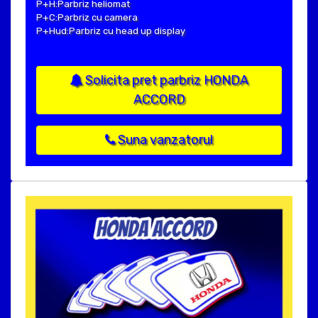
P+H:Parbriz heliomat
P+C:Parbriz cu camera
P+Hud:Parbriz cu head up display
Solicita pret parbriz HONDA
ACCORD
Suna vanzatorul