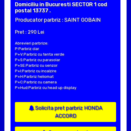
Domiciliu in Bucuresti SECTOR 1 cod
postal 13737 .
Producator parbriz : SAINT GOBAIN
Pret : 290 Lei
Abrevieri parbrize:
P:Parbriz clar
P+V:Parbriz cu tenta verde
P+S:Parbriz cu parasolar
P+SE:Parbriz cu senzor
P+I:Parbriz cu incalzire
P+H:Parbriz heliomat
P+C:Parbriz cu camera
P+Hud:Parbriz cu head up display
Solicita pret parbriz HONDA
ACCORD