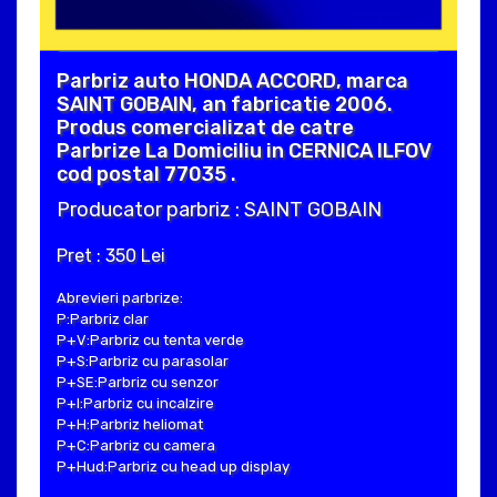
Parbriz auto HONDA ACCORD, marca
SAINT GOBAIN, an fabricatie 2006.
Produs comercializat de catre
Parbrize La Domiciliu in CERNICA ILFOV
cod postal 77035 .
Producator parbriz : SAINT GOBAIN
Pret : 350 Lei
Abrevieri parbrize:
P:Parbriz clar
P+V:Parbriz cu tenta verde
P+S:Parbriz cu parasolar
P+SE:Parbriz cu senzor
P+I:Parbriz cu incalzire
P+H:Parbriz heliomat
P+C:Parbriz cu camera
P+Hud:Parbriz cu head up display