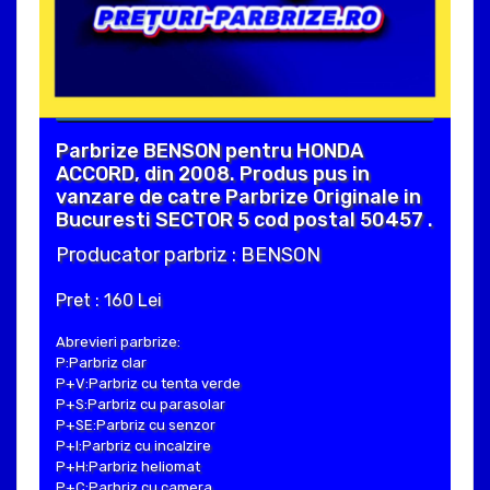
Parbrize BENSON pentru HONDA
ACCORD, din 2008. Produs pus in
vanzare de catre Parbrize Originale in
Bucuresti SECTOR 5 cod postal 50457 .
Producator parbriz : BENSON
Pret : 160 Lei
Abrevieri parbrize:
P:Parbriz clar
P+V:Parbriz cu tenta verde
P+S:Parbriz cu parasolar
P+SE:Parbriz cu senzor
P+I:Parbriz cu incalzire
P+H:Parbriz heliomat
P+C:Parbriz cu camera