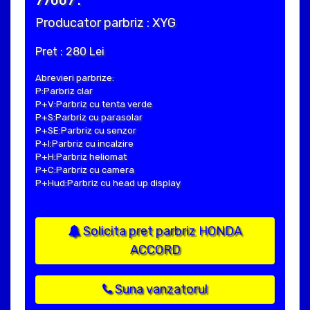
77007 .
Producator parbriz : XYG
Pret : 280 Lei
Abrevieri parbrize:
P:Parbriz clar
P+V:Parbriz cu tenta verde
P+S:Parbriz cu parasolar
P+SE:Parbriz cu senzor
P+I:Parbriz cu incalzire
P+H:Parbriz heliomat
P+C:Parbriz cu camera
P+Hud:Parbriz cu head up display
Solicita pret parbriz HONDA
ACCORD
Suna vanzatorul