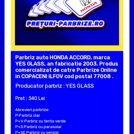
Parbriz auto HONDA ACCORD, marca
YES GLASS, an fabricatie 2003. Produs
comercializat de catre Parbrize Online
in COPACENI ILFOV cod postal 77008 .
Producator parbriz : YES GLASS
Pret : 340 Lei
Abrevieri parbrize:
P:Parbriz clar
P+V:Parbriz cu tenta verde
P+S:Parbriz cu parasolar
P+SE:Parbriz cu senzor