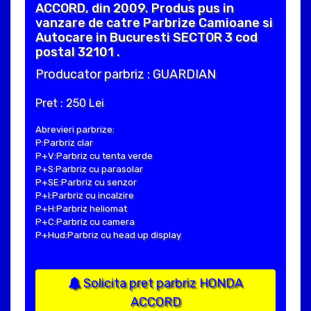
ACCORD, din 2009. Produs pus in
vanzare de catre Parbrize Camioane si
Autocare in Bucuresti SECTOR 3 cod
postal 32101 .
Producator parbriz : GUARDIAN
Pret : 250 Lei
Abrevieri parbrize:
P:Parbriz clar
P+V:Parbriz cu tenta verde
P+S:Parbriz cu parasolar
P+SE:Parbriz cu senzor
P+I:Parbriz cu incalzire
P+H:Parbriz heliomat
P+C:Parbriz cu camera
P+Hud:Parbriz cu head up display
Solicita pret parbriz HONDA
ACCORD