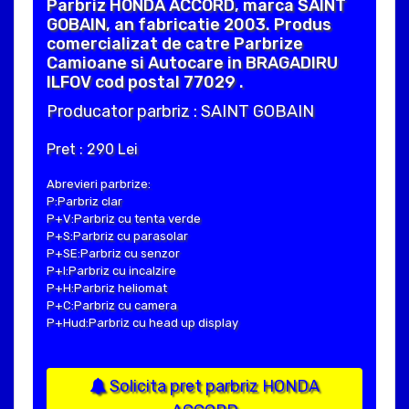
Parbriz HONDA ACCORD, marca SAINT
GOBAIN, an fabricatie 2003. Produs
comercializat de catre Parbrize
Camioane si Autocare in BRAGADIRU
ILFOV cod postal 77029 .
Producator parbriz : SAINT GOBAIN
Pret : 290 Lei
Abrevieri parbrize:
P:Parbriz clar
P+V:Parbriz cu tenta verde
P+S:Parbriz cu parasolar
P+SE:Parbriz cu senzor
P+I:Parbriz cu incalzire
P+H:Parbriz heliomat
P+C:Parbriz cu camera
P+Hud:Parbriz cu head up display
Solicita pret parbriz HONDA