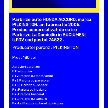
Parbrize auto HONDA ACCORD, marca
PILKINGTON, an fabricatie 2005.
Produs comercializat de catre
Parbrize La Domiciliu in BUCIUMENI
ILFOV cod postal 74522 .
Producator parbriz : PILKINGTON
Pret : 180 Lei
Abrevieri parbrize:
P:Parbriz clar
P+V:Parbriz cu tenta verde
P+S:Parbriz cu parasolar
P+SE:Parbriz cu senzor
P+I:Parbriz cu incalzire
P+H:Parbriz heliomat
P+C:Parbriz cu camera
P+Hud:Parbriz cu head up display