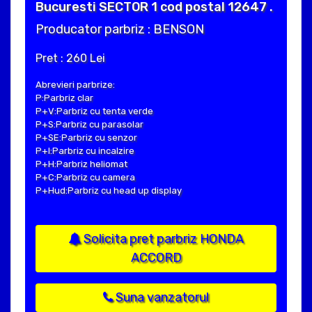
Bucuresti SECTOR 1 cod postal 12647 .
Producator parbriz : BENSON
Pret : 260 Lei
Abrevieri parbrize:
P:Parbriz clar
P+V:Parbriz cu tenta verde
P+S:Parbriz cu parasolar
P+SE:Parbriz cu senzor
P+I:Parbriz cu incalzire
P+H:Parbriz heliomat
P+C:Parbriz cu camera
P+Hud:Parbriz cu head up display
Solicita pret parbriz HONDA
ACCORD
Suna vanzatorul