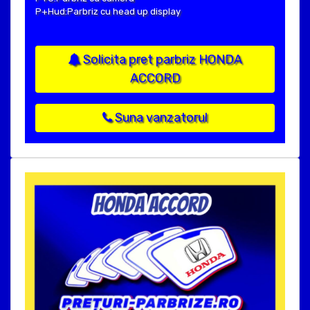
P+Hud:Parbriz cu head up display
Solicita pret parbriz HONDA
ACCORD
Suna vanzatorul