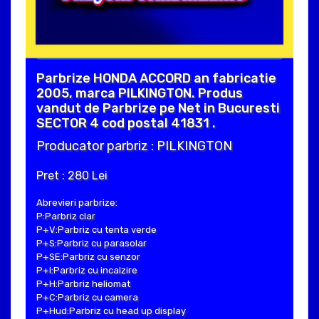
Parbrize HONDA ACCORD an fabricatie
2005, marca PILKINGTON. Produs
vandut de Parbrize pe Net in Bucuresti
SECTOR 4 cod postal 41831 .
Producator parbriz : PILKINGTON
Pret : 280 Lei
Abrevieri parbrize:
P:Parbriz clar
P+V:Parbriz cu tenta verde
P+S:Parbriz cu parasolar
P+SE:Parbriz cu senzor
P+I:Parbriz cu incalzire
P+H:Parbriz heliomat
P+C:Parbriz cu camera
P+Hud:Parbriz cu head up display