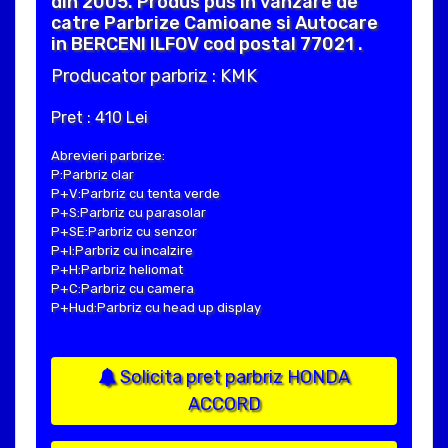
din 2005. Produs pus in vanzare de
catre Parbrize Camioane si Autocare
in BERCENI ILFOV cod postal 77021 .
Producator parbriz : KMK
Pret : 410 Lei
Abrevieri parbrize:
P:Parbriz clar
P+V:Parbriz cu tenta verde
P+S:Parbriz cu parasolar
P+SE:Parbriz cu senzor
P+I:Parbriz cu incalzire
P+H:Parbriz heliomat
P+C:Parbriz cu camera
P+Hud:Parbriz cu head up display
Solicita pret parbriz HONDA
ACCORD