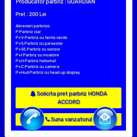
Producator parbriz : GUARDIAN
Pret : 200 Lei
Abrevieri parbrize:
P:Parbriz clar
P+V:Parbriz cu tenta verde
P+S:Parbriz cu parasolar
P+SE:Parbriz cu senzor
P+I:Parbriz cu incalzire
P+H:Parbriz heliomat
P+C:Parbriz cu camera
P+Hud:Parbriz cu head up display
Solicita pret parbriz HONDA
ACCORD
Suna vanzatorul