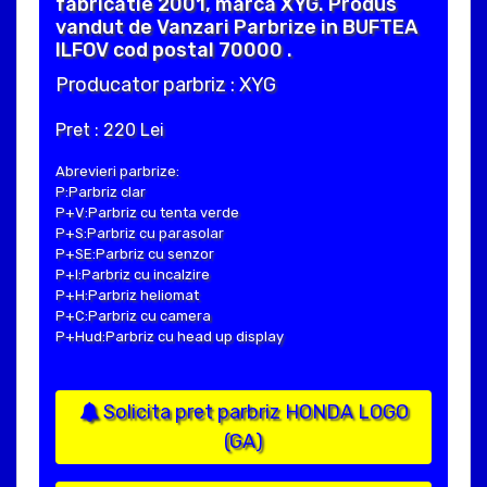
fabricatie 2001, marca XYG. Produs
vandut de Vanzari Parbrize in BUFTEA
ILFOV cod postal 70000 .
Producator parbriz : XYG
Pret : 220 Lei
Abrevieri parbrize:
P:Parbriz clar
P+V:Parbriz cu tenta verde
P+S:Parbriz cu parasolar
P+SE:Parbriz cu senzor
P+I:Parbriz cu incalzire
P+H:Parbriz heliomat
P+C:Parbriz cu camera
P+Hud:Parbriz cu head up display
Solicita pret parbriz HONDA LOGO
(GA)