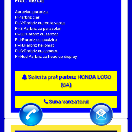
Pret : 180 Lei
Abrevieri parbrize:
P:Parbriz clar
P+V:Parbriz cu tenta verde
P+S:Parbriz cu parasolar
P+SE:Parbriz cu senzor
P+I:Parbriz cu incalzire
P+H:Parbriz heliomat
P+C:Parbriz cu camera
P+Hud:Parbriz cu head up display
Solicita pret parbriz HONDA LOGO
(GA)
Suna vanzatorul