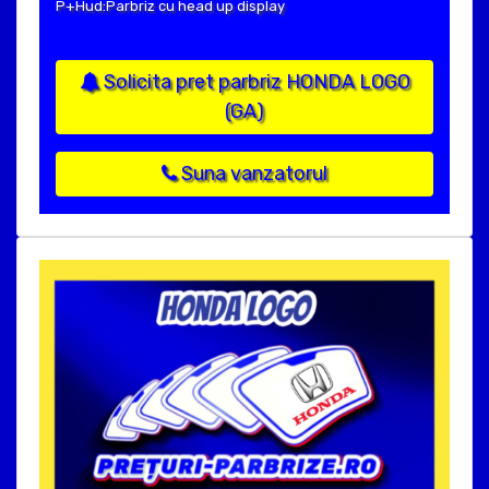
P+Hud:Parbriz cu head up display
Solicita pret parbriz HONDA LOGO
(GA)
Suna vanzatorul