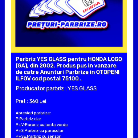
Parbriz YES GLASS pentru HONDA LOGO
(GA), din 2002. Produs pus in vanzare
de catre Anunturi Parbrize in OTOPENI
ILFOV cod postal 75100 .
Producator parbriz : YES GLASS
Pret : 360 Lei
Abrevieri parbrize:
P:Parbriz clar
P+V:Parbriz cu tenta verde
P+S:Parbriz cu parasolar
P+SE:Parbriz cu senzor