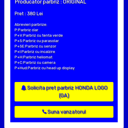
Producator parbriz : ORIGINAL
Pret : 380 Lei
Abrevieri parbrize:
P:Parbriz clar
P+V:Parbriz cu tenta verde
P+S:Parbriz cu parasolar
P+SE:Parbriz cu senzor
P+I:Parbriz cu incalzire
P+H:Parbriz heliomat
P+C:Parbriz cu camera
P+Hud:Parbriz cu head up display
Solicita pret parbriz HONDA LOGO
(GA)
Suna vanzatorul