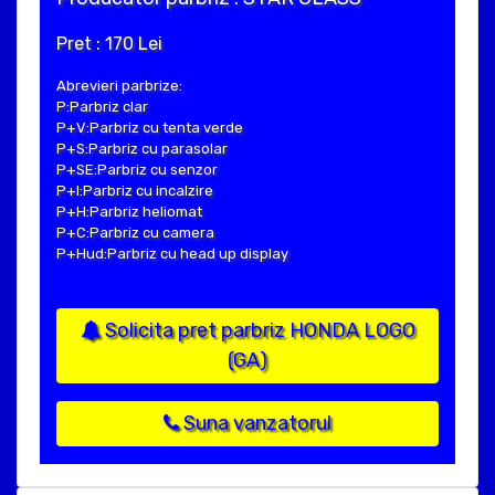
Pret : 170 Lei
Abrevieri parbrize:
P:Parbriz clar
P+V:Parbriz cu tenta verde
P+S:Parbriz cu parasolar
P+SE:Parbriz cu senzor
P+I:Parbriz cu incalzire
P+H:Parbriz heliomat
P+C:Parbriz cu camera
P+Hud:Parbriz cu head up display
Solicita pret parbriz HONDA LOGO
(GA)
Suna vanzatorul