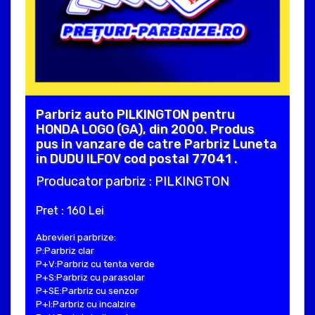
Parbriz auto PILKINGTON pentru
HONDA LOGO (GA), din 2000. Produs
pus in vanzare de catre Parbriz Luneta
in DUDU ILFOV cod postal 77041 .
Producator parbriz : PILKINGTON
Pret : 160 Lei
Abrevieri parbrize:
P:Parbriz clar
P+V:Parbriz cu tenta verde
P+S:Parbriz cu parasolar
P+SE:Parbriz cu senzor
P+I:Parbriz cu incalzire