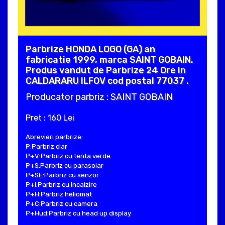
Parbrize HONDA LOGO (GA) an
fabricatie 1999, marca SAINT GOBAIN.
Produs vandut de Parbrize 24 Ore in
CALDARARU ILFOV cod postal 77037 .
Producator parbriz : SAINT GOBAIN
Pret : 160 Lei
Abrevieri parbrize:
P:Parbriz clar
P+V:Parbriz cu tenta verde
P+S:Parbriz cu parasolar
P+SE:Parbriz cu senzor
P+I:Parbriz cu incalzire
P+H:Parbriz heliomat
P+C:Parbriz cu camera
P+Hud:Parbriz cu head up display