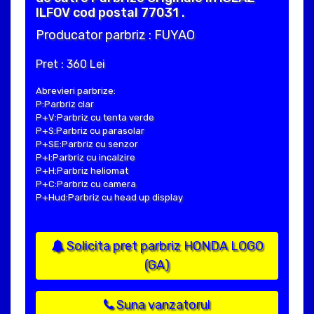
ILFOV cod postal 77031 .
Producator parbriz : FUYAO
Pret : 360 Lei
Abrevieri parbrize:
P:Parbriz clar
P+V:Parbriz cu tenta verde
P+S:Parbriz cu parasolar
P+SE:Parbriz cu senzor
P+I:Parbriz cu incalzire
P+H:Parbriz heliomat
P+C:Parbriz cu camera
P+Hud:Parbriz cu head up display
Solicita pret parbriz HONDA LOGO
(GA)
Suna vanzatorul