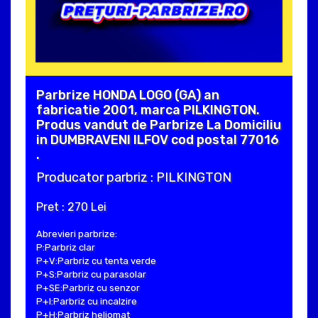
Parbrize HONDA LOGO (GA) an
fabricatie 2001, marca PILKINGTON.
Produs vandut de Parbrize La Domiciliu
in DUMBRAVENI ILFOV cod postal 77016
.
Producator parbriz : PILKINGTON
Pret : 270 Lei
Abrevieri parbrize:
P:Parbriz clar
P+V:Parbriz cu tenta verde
P+S:Parbriz cu parasolar
P+SE:Parbriz cu senzor
P+I:Parbriz cu incalzire
P+H:Parbriz heliomat