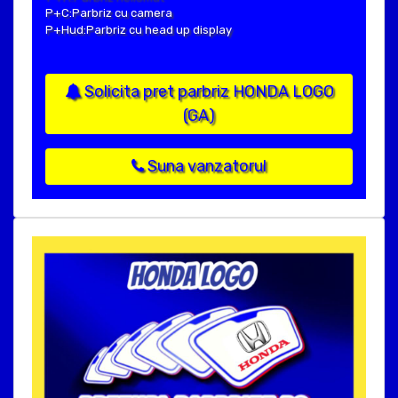
P+C:Parbriz cu camera
P+Hud:Parbriz cu head up display
Solicita pret parbriz HONDA LOGO
(GA)
Suna vanzatorul