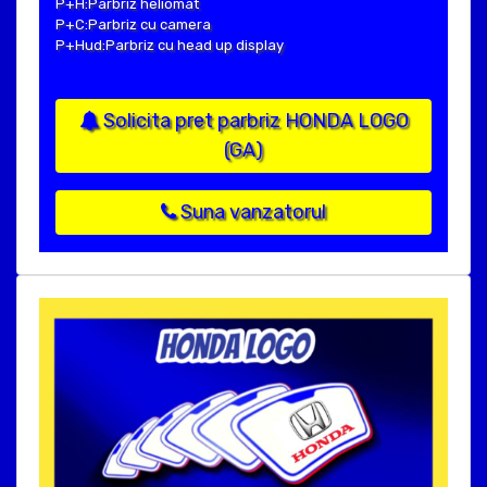
P+H:Parbriz heliomat
P+C:Parbriz cu camera
P+Hud:Parbriz cu head up display
Solicita pret parbriz HONDA LOGO
(GA)
Suna vanzatorul