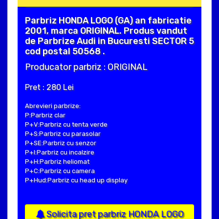
Parbriz HONDA LOGO (GA) an fabricatie
2001, marca ORIGINAL. Produs vandut
de Parbrize Audi in Bucuresti SECTOR 5
cod postal 50568 .
Producator parbriz : ORIGINAL
Pret : 280 Lei
Abrevieri parbrize:
P:Parbriz clar
P+V:Parbriz cu tenta verde
P+S:Parbriz cu parasolar
P+SE:Parbriz cu senzor
P+I:Parbriz cu incalzire
P+H:Parbriz heliomat
P+C:Parbriz cu camera
P+Hud:Parbriz cu head up display
Solicita pret parbriz HONDA LOGO