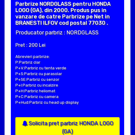
Parbrize NORDGLASS pentru HONDA
LOGO (GA), din 2000. Produs pus in
vanzare de catre Parbrize pe Net in
BRANESTI ILFOV cod postal 77030 .
Producator parbriz : NORDGLASS
Pret : 200 Lei
Abrevieri parbrize:
P:Parbriz clar
P+V:Parbriz cu tenta verde
P+S:Parbriz cu parasolar
P+SE:Parbriz cu senzor
P+I:Parbriz cu incalzire
P+H:Parbriz heliomat
P+C:Parbriz cu camera
P+Hud:Parbriz cu head up display
Solicita pret parbriz HONDA LOGO
(GA)