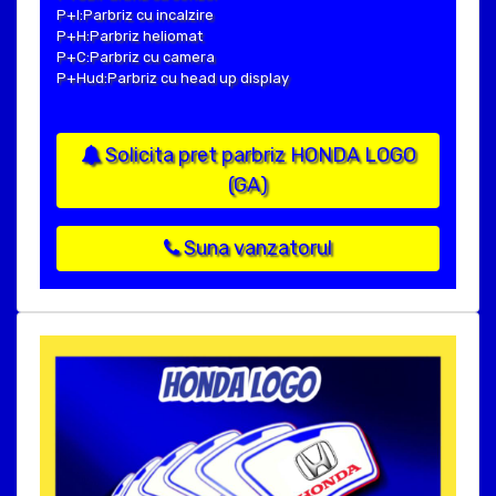
P+I:Parbriz cu incalzire
P+H:Parbriz heliomat
P+C:Parbriz cu camera
P+Hud:Parbriz cu head up display
Solicita pret parbriz HONDA LOGO
(GA)
Suna vanzatorul