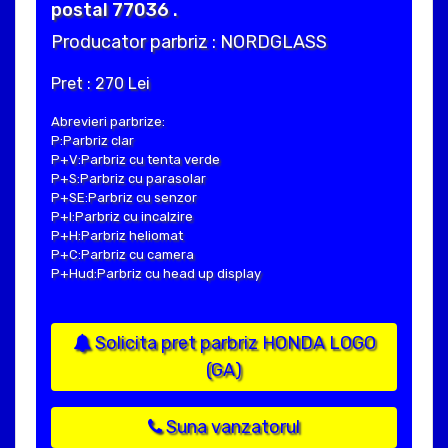
postal 77036 .
Producator parbriz : NORDGLASS
Pret : 270 Lei
Abrevieri parbrize:
P:Parbriz clar
P+V:Parbriz cu tenta verde
P+S:Parbriz cu parasolar
P+SE:Parbriz cu senzor
P+I:Parbriz cu incalzire
P+H:Parbriz heliomat
P+C:Parbriz cu camera
P+Hud:Parbriz cu head up display
Solicita pret parbriz HONDA LOGO
(GA)
Suna vanzatorul