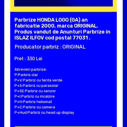
Parbrize HONDA LOGO (GA) an
fabricatie 2000, marca ORIGINAL.
Produs vandut de Anunturi Parbrize in
ISLAZ ILFOV cod postal 77031 .
Producator parbriz : ORIGINAL
Pret : 330 Lei
Abrevieri parbrize:
P:Parbriz clar
P+V:Parbriz cu tenta verde
P+S:Parbriz cu parasolar
P+SE:Parbriz cu senzor
P+I:Parbriz cu incalzire
P+H:Parbriz heliomat
P+C:Parbriz cu camera
P+Hud:Parbriz cu head up display