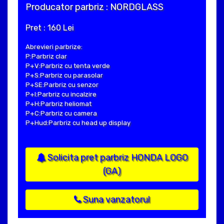
Producator parbriz : NORDGLASS
Pret : 160 Lei
Abrevieri parbrize:
P:Parbriz clar
P+V:Parbriz cu tenta verde
P+S:Parbriz cu parasolar
P+SE:Parbriz cu senzor
P+I:Parbriz cu incalzire
P+H:Parbriz heliomat
P+C:Parbriz cu camera
P+Hud:Parbriz cu head up display
Solicita pret parbriz HONDA LOGO
(GA)
Suna vanzatorul