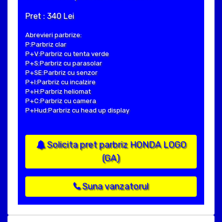
Pret : 340 Lei
Abrevieri parbrize:
P:Parbriz clar
P+V:Parbriz cu tenta verde
P+S:Parbriz cu parasolar
P+SE:Parbriz cu senzor
P+I:Parbriz cu incalzire
P+H:Parbriz heliomat
P+C:Parbriz cu camera
P+Hud:Parbriz cu head up display
Solicita pret parbriz HONDA LOGO
(GA)
Suna vanzatorul