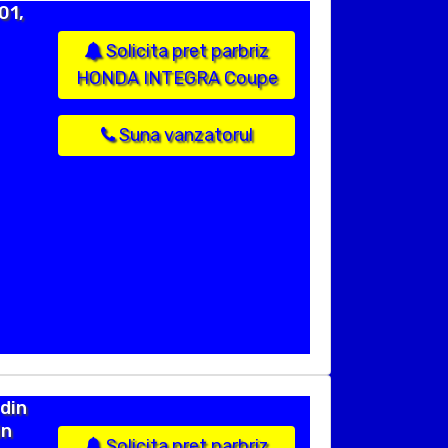
01,
Solicita pret parbriz
HONDA INTEGRA Coupe
Suna vanzatorul
din
in
Solicita pret parbriz