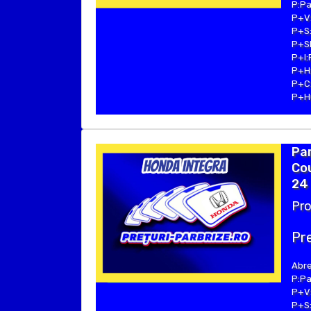
P:Pa
P+V:
P+S:
P+SE
P+I:
P+H:
P+C:
P+Hu
Pa
Cou
24
Pro
Pre
Abre
P:Pa
P+V:
P+S: