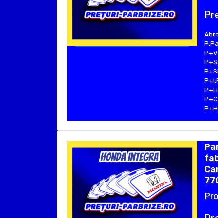
Pre
Abre
P:Pa
P+V:
P+S:
P+SE
P+I:
P+H:
P+C:
P+Hu
Pa
fab
Cam
77
Pro