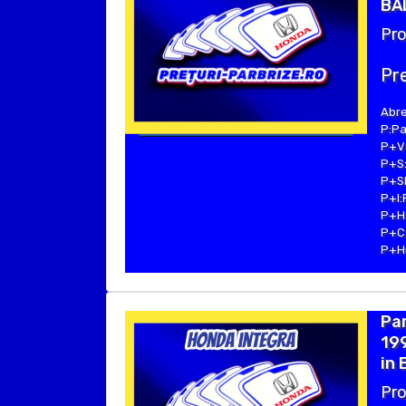
BAL
Pro
Pre
Abre
P:Pa
P+V:
P+S:
P+SE
P+I:
P+H:
P+C:
P+Hu
Pa
199
in 
Pro