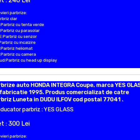
t : 240 Lei
vieri parbrize:
rbriz clar
Parbriz cu tenta verde
Parbriz cu parasolar
:Parbriz cu senzor
Parbriz cu incalzire
Parbriz heliomat
Parbriz cu camera
d:Parbriz cu head up display
rbrize auto HONDA INTEGRA Coupe, marca YES GLA
fabricatie 1995. Produs comercializat de catre
briz Luneta in DUDU ILFOV cod postal 77041 .
ducator parbriz : YES GLASS
t : 300 Lei
vieri parbrize: