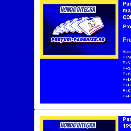
Pa
mar
COP
Pro
Pre
Abre
P:Pa
P+V:
P+S:
P+SE
P+I:
P+H:
P+C:
P+Hu
Pa
199