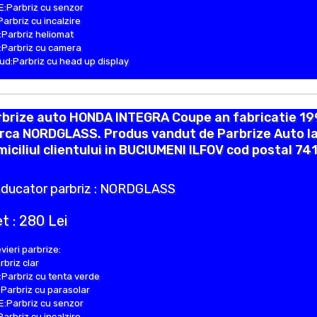
:Parbriz cu senzor
Parbriz cu incalzire
Parbriz heliomat
Parbriz cu camera
d:Parbriz cu head up display
rbrize auto HONDA INTEGRA Coupe an fabricatie 19
rca NORDGLASS. Produs vandut de Parbrize Auto l
iciliul clientului in BUCIUMENI ILFOV cod postal 74
ducator parbriz : NORDGLASS
t : 280 Lei
vieri parbrize:
rbriz clar
Parbriz cu tenta verde
Parbriz cu parasolar
:Parbriz cu senzor
Parbriz cu incalzire