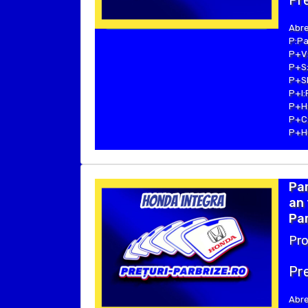
Pre
Abre
P:Pa
P+V:
P+S:
P+SE
P+I:
P+H:
P+C:
P+Hu
Pa
an 
Par
Pro
Pre
Abre