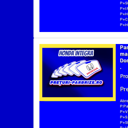
P+SE
P+I:
P+H:
P+C:
P+Hu
Pa
ma
Dom
.
Pro
Pre
Abre
P:Pa
P+V:
P+S:
P+SE
P+I: