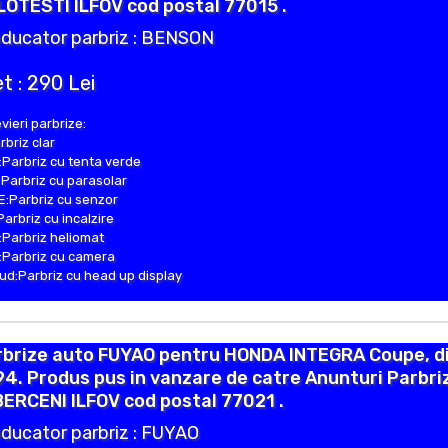
OTESTI ILFOV cod postal 77015 .
ducator parbriz : BENSON
t : 290 Lei
vieri parbrize:
rbriz clar
Parbriz cu tenta verde
Parbriz cu parasolar
:Parbriz cu senzor
Parbriz cu incalzire
Parbriz heliomat
Parbriz cu camera
d:Parbriz cu head up display
rbrize auto FUYAO pentru HONDA INTEGRA Coupe, d
4. Produs pus in vanzare de catre Anunturi Parbri
BERCENI ILFOV cod postal 77021 .
ducator parbriz : FUYAO