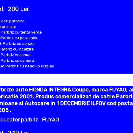
t : 200 Lei
vieri parbrize:
rbriz clar
Parbriz cu tenta verde
Parbriz cu parasolar
:Parbriz cu senzor
Parbriz cu incalzire
Parbriz heliomat
Parbriz cu camera
d:Parbriz cu head up display
rbrize auto HONDA INTEGRA Coupe, marca FUYAO, a
ricatie 2001. Produs comercializat de catre Parbr
ioane si Autocare in 1 DECEMBRIE ILFOV cod posta
005 .
ducator parbriz : FUYAO