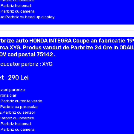
Parbriz heliomat
Parbriz cu camera
d:Parbriz cu head up display
rbrize auto HONDA INTEGRA Coupe an fabricatie 19
ca XYG. Produs vandut de Parbrize 24 Ore in ODAI
OV cod postal 75142 .
ducator parbriz : XYG
t : 290 Lei
vieri parbrize:
rbriz clar
Parbriz cu tenta verde
Parbriz cu parasolar
:Parbriz cu senzor
Parbriz cu incalzire
Parbriz heliomat
Parbriz cu camera