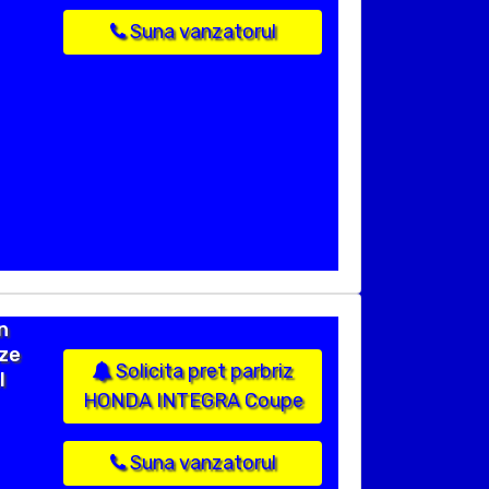
Suna vanzatorul
n
ize
Solicita pret parbriz
l
HONDA INTEGRA Coupe
Suna vanzatorul