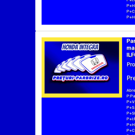
P+H:
P+C:
P+Hu
Pa
mar
ILF
Pro
Pre
Abre
P:Pa
P+V:
P+S:
P+SE
P+I:
P+H:
P+C: