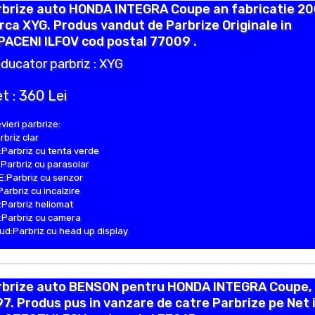
rbrize auto HONDA INTEGRA Coupe an fabricatie 20
ca XYG. Produs vandut de Parbrize Originale in
ACENI ILFOV cod postal 77009 .
ducator parbriz : XYG
t : 360 Lei
vieri parbrize:
rbriz clar
Parbriz cu tenta verde
Parbriz cu parasolar
:Parbriz cu senzor
Parbriz cu incalzire
Parbriz heliomat
Parbriz cu camera
d:Parbriz cu head up display
rbrize auto BENSON pentru HONDA INTEGRA Coupe, 
7. Produs pus in vanzare de catre Parbrize pe Net 