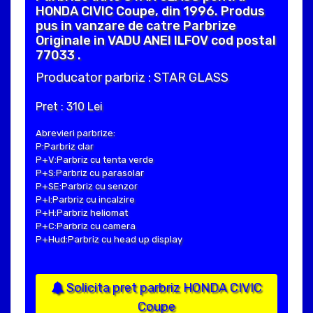
HONDA CIVIC Coupe, din 1996. Produs
pus in vanzare de catre Parbrize
Originale in VADU ANEI ILFOV cod postal
77033 .
Producator parbriz : STAR GLASS
Pret : 310 Lei
Abrevieri parbrize:
P:Parbriz clar
P+V:Parbriz cu tenta verde
P+S:Parbriz cu parasolar
P+SE:Parbriz cu senzor
P+I:Parbriz cu incalzire
P+H:Parbriz heliomat
P+C:Parbriz cu camera
P+Hud:Parbriz cu head up display
Solicita pret parbriz HONDA CIVIC
Coupe