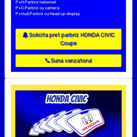
P+H:Parbriz heliomat
P+C:Parbriz cu camera
P+Hud:Parbriz cu head up display
Solicita pret parbriz HONDA CIVIC
Coupe
Suna vanzatorul