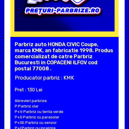
Parbriz auto HONDA CIVIC Coupe,
marca KMK, an fabricatie 1998. Produs
comercializat de catre Parbriz
Bucuresti in COPACENI ILFOV cod
postal 77008 .
Producator parbriz : KMK
Pret : 130 Lei
Abrevieri parbrize:
P:Parbriz clar
P+V:Parbriz cu tenta verde
P+S:Parbriz cu parasolar
P+SE:Parbriz cu senzor
P+I:Parbriz cu incalzire