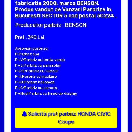
fabricatie 2000, marca BENSON.
Produs vandut de Vanzari Parbrize in
Bucuresti SECTOR 5 cod postal 50224 .
Producator parbriz : BENSON
Pret : 390 Lei
Abrevieri parbrize:
P:Parbriz clar
P+V:Parbriz cu tenta verde
P+S:Parbriz cu parasolar
P+SE:Parbriz cu senzor
P+I:Parbriz cu incalzire
P+H:Parbriz heliomat
P+C:Parbriz cu camera
P+Hud:Parbriz cu head up display
Solicita pret parbriz HONDA CIVIC
Coupe