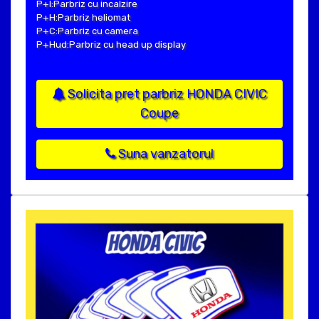
P+I:Parbriz cu incalzire
P+H:Parbriz heliomat
P+C:Parbriz cu camera
P+Hud:Parbriz cu head up display
Solicita pret parbriz HONDA CIVIC
Coupe
Suna vanzatorul