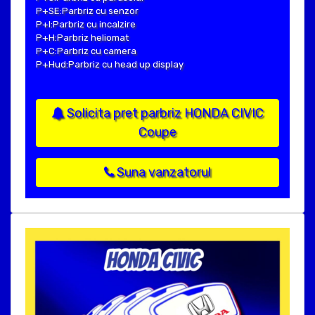
P+SE:Parbriz cu senzor
P+I:Parbriz cu incalzire
P+H:Parbriz heliomat
P+C:Parbriz cu camera
P+Hud:Parbriz cu head up display
Solicita pret parbriz HONDA CIVIC
Coupe
Suna vanzatorul