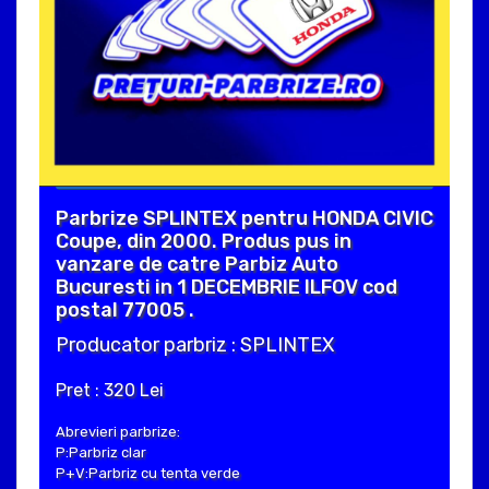
Parbrize SPLINTEX pentru HONDA CIVIC
Coupe, din 2000. Produs pus in
vanzare de catre Parbiz Auto
Bucuresti in 1 DECEMBRIE ILFOV cod
postal 77005 .
Producator parbriz : SPLINTEX
Pret : 320 Lei
Abrevieri parbrize:
P:Parbriz clar
P+V:Parbriz cu tenta verde