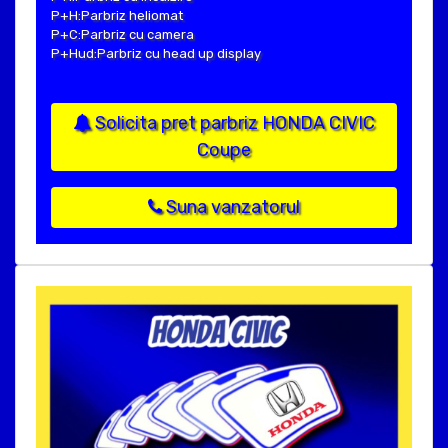
P+H:Parbriz heliomat
P+C:Parbriz cu camera
P+Hud:Parbriz cu head up display
Solicita pret parbriz HONDA CIVIC
Coupe
Suna vanzatorul