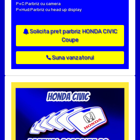
P+C:Parbriz cu camera
P+Hud:Parbriz cu head up display
Solicita pret parbriz HONDA CIVIC
Coupe
Suna vanzatorul