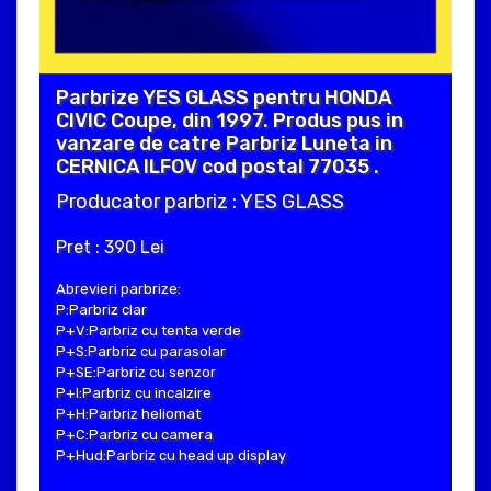
Parbrize YES GLASS pentru HONDA
CIVIC Coupe, din 1997. Produs pus in
vanzare de catre Parbriz Luneta in
CERNICA ILFOV cod postal 77035 .
Producator parbriz : YES GLASS
Pret : 390 Lei
Abrevieri parbrize:
P:Parbriz clar
P+V:Parbriz cu tenta verde
P+S:Parbriz cu parasolar
P+SE:Parbriz cu senzor
P+I:Parbriz cu incalzire
P+H:Parbriz heliomat
P+C:Parbriz cu camera
P+Hud:Parbriz cu head up display