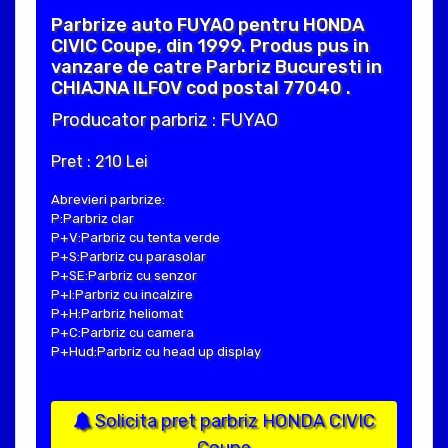
Parbrize auto FUYAO pentru HONDA
CIVIC Coupe, din 1999. Produs pus in
vanzare de catre Parbriz Bucuresti in
CHIAJNA ILFOV cod postal 77040 .
Producator parbriz : FUYAO
Pret : 210 Lei
Abrevieri parbrize:
P:Parbriz clar
P+V:Parbriz cu tenta verde
P+S:Parbriz cu parasolar
P+SE:Parbriz cu senzor
P+I:Parbriz cu incalzire
P+H:Parbriz heliomat
P+C:Parbriz cu camera
P+Hud:Parbriz cu head up display
Solicita pret parbriz HONDA CIVIC
Coupe