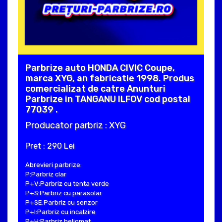
Parbrize auto HONDA CIVIC Coupe,
marca XYG, an fabricatie 1998. Produs
comercializat de catre Anunturi
Parbrize in TANGANU ILFOV cod postal
77039 .
Producator parbriz : XYG
Pret : 290 Lei
Abrevieri parbrize:
P:Parbriz clar
P+V:Parbriz cu tenta verde
P+S:Parbriz cu parasolar
P+SE:Parbriz cu senzor
P+I:Parbriz cu incalzire
P+H:Parbriz heliomat