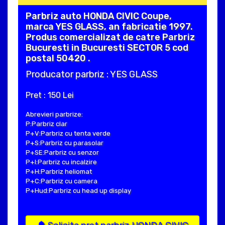
Parbriz auto HONDA CIVIC Coupe,
marca YES GLASS, an fabricatie 1997.
Produs comercializat de catre Parbriz
Bucuresti in Bucuresti SECTOR 5 cod
postal 50420 .
Producator parbriz : YES GLASS
Pret : 150 Lei
Abrevieri parbrize:
P:Parbriz clar
P+V:Parbriz cu tenta verde
P+S:Parbriz cu parasolar
P+SE:Parbriz cu senzor
P+I:Parbriz cu incalzire
P+H:Parbriz heliomat
P+C:Parbriz cu camera
P+Hud:Parbriz cu head up display