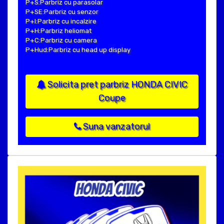
P+S:Parbriz cu parasolar
P+SE:Parbriz cu senzor
P+I:Parbriz cu incalzire
P+H:Parbriz heliomat
P+C:Parbriz cu camera
P+Hud:Parbriz cu head up display
Solicita pret parbriz HONDA CIVIC
Coupe
Suna vanzatorul