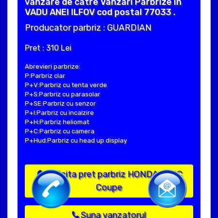
vanzare de catre Vanzari Parbrize in
VADU ANEI ILFOV cod postal 77033 .
Producator parbriz : GUARDIAN
Pret : 310 Lei
Abrevieri parbrize:
P:Parbriz clar
P+V:Parbriz cu tenta verde
P+S:Parbriz cu parasolar
P+SE:Parbriz cu senzor
P+I:Parbriz cu incalzire
P+H:Parbriz heliomat
P+C:Parbriz cu camera
P+Hud:Parbriz cu head up display
Solicita pret parbriz HONDA CIVIC
Coupe
Suna vanzatorul