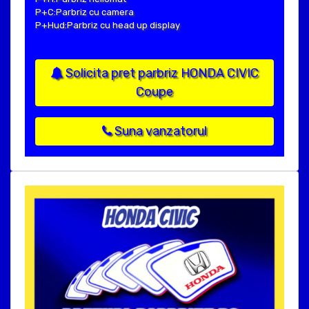
P+C:Parbriz cu camera
P+Hud:Parbriz cu head up display
Solicita pret parbriz HONDA CIVIC
Coupe
Suna vanzatorul