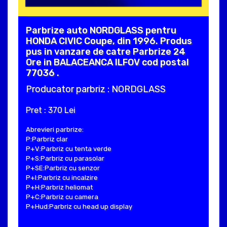
Parbrize auto NORDGLASS pentru
HONDA CIVIC Coupe, din 1996. Produs
pus in vanzare de catre Parbrize 24
Ore in BALACEANCA ILFOV cod postal
77036 .
Producator parbriz : NORDGLASS
Pret : 370 Lei
Abrevieri parbrize:
P:Parbriz clar
P+V:Parbriz cu tenta verde
P+S:Parbriz cu parasolar
P+SE:Parbriz cu senzor
P+I:Parbriz cu incalzire
P+H:Parbriz heliomat
P+C:Parbriz cu camera
P+Hud:Parbriz cu head up display