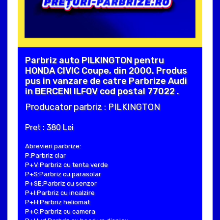
Parbriz auto PILKINGTON pentru
HONDA CIVIC Coupe, din 2000. Produs
pus in vanzare de catre Parbrize Audi
in BERCENI ILFOV cod postal 77022 .
Producator parbriz : PILKINGTON
Pret : 380 Lei
Abrevieri parbrize:
P:Parbriz clar
P+V:Parbriz cu tenta verde
P+S:Parbriz cu parasolar
P+SE:Parbriz cu senzor
P+I:Parbriz cu incalzire
P+H:Parbriz heliomat
P+C:Parbriz cu camera