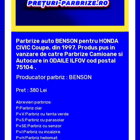
Parbrize auto BENSON pentru HONDA
CIVIC Coupe, din 1997. Produs pus in
vanzare de catre Parbrize Camioane si
Autocare in ODAILE ILFOV cod postal
75104 .
Producator parbriz : BENSON
Pret : 380 Lei
Abrevieri parbrize:
P:Parbriz clar
P+V:Parbriz cu tenta verde
P+S:Parbriz cu parasolar
P+SE:Parbriz cu senzor
P+I:Parbriz cu incalzire
P+H:Parbriz heliomat