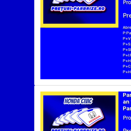
Pro
Pre
Abre
P:Pa
P+V:
P+S:
P+SE
P+I:
P+H:
P+C:
P+Hu
Pa
an 
Par
Pro