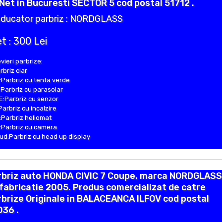
Net in Bucuresti SECTOR 5 cod postal 51712 .
ducator parbriz : NORDGLASS
t : 300 Lei
vieri parbrize:
rbriz clar
Parbriz cu tenta verde
Parbriz cu parasolar
:Parbriz cu senzor
Parbriz cu incalzire
Parbriz heliomat
Parbriz cu camera
d:Parbriz cu head up display
rbriz auto HONDA CIVIC 7 Coupe, marca NORDGLASS
fabricatie 2005. Produs comercializat de catre
brize Originale in BALACEANCA ILFOV cod postal
036 .