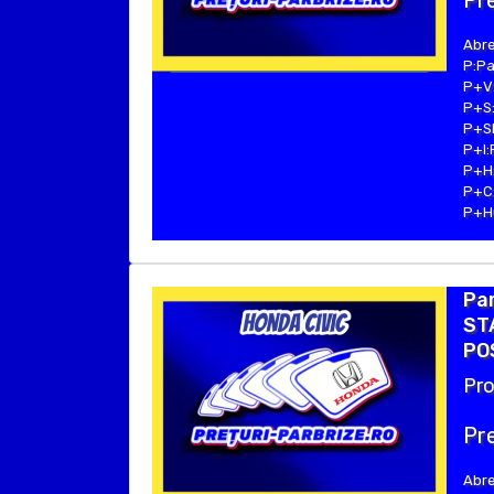
Pre
Abre
P:Pa
P+V:
P+S:
P+SE
P+I:
P+H:
P+C:
P+Hu
Par
STA
POS
Pro
Pre
Abre