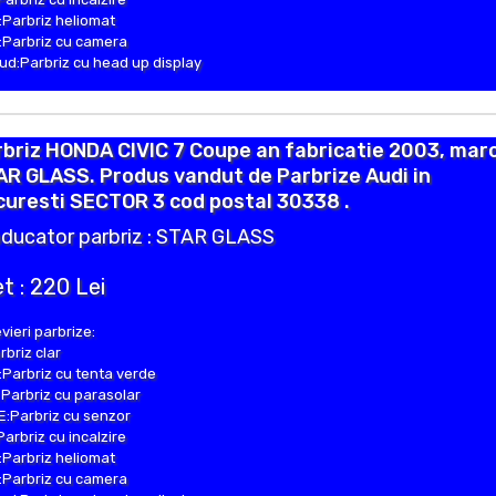
Parbriz heliomat
Parbriz cu camera
d:Parbriz cu head up display
briz HONDA CIVIC 7 Coupe an fabricatie 2003, mar
R GLASS. Produs vandut de Parbrize Audi in
uresti SECTOR 3 cod postal 30338 .
ducator parbriz : STAR GLASS
t : 220 Lei
vieri parbrize:
rbriz clar
Parbriz cu tenta verde
Parbriz cu parasolar
:Parbriz cu senzor
Parbriz cu incalzire
Parbriz heliomat
Parbriz cu camera