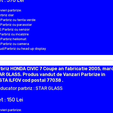
t : 370 Lei
vieri parbrize:
rbriz clar
Parbriz cu tenta verde
Parbriz cu parasolar
:Parbriz cu senzor
Parbriz cu incalzire
Parbriz heliomat
Parbriz cu camera
d:Parbriz cu head up display
briz HONDA CIVIC 7 Coupe an fabricatie 2005, mar
R GLASS. Produs vandut de Vanzari Parbrize in
TA ILFOV cod postal 77038 .
ducator parbriz : STAR GLASS
t : 150 Lei
vieri parbrize: