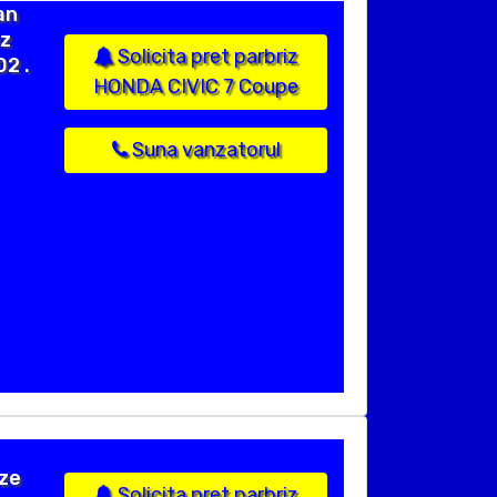
an
iz
Solicita pret parbriz
2 .
HONDA CIVIC 7 Coupe
Suna vanzatorul
ize
Solicita pret parbriz