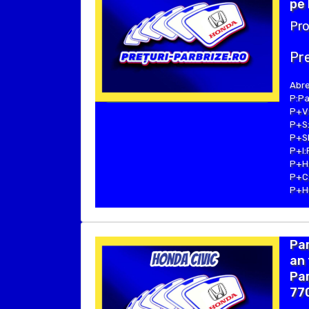
pe 
Pro
Pre
Abre
P:Pa
P+V:
P+S:
P+SE
P+I:
P+H:
P+C:
P+Hu
Pa
an 
Par
77