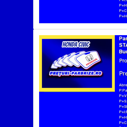
P+H:
P+C:
P+Hu
Par
STA
Buc
Pro
Pre
Abre
P:Pa
P+V:
P+S:
P+SE
P+I:
P+H:
P+C: