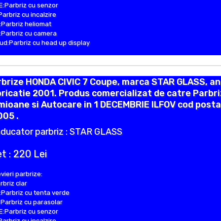
:Parbriz cu senzor
Parbriz cu incalzire
Parbriz heliomat
Parbriz cu camera
d:Parbriz cu head up display
rbrize HONDA CIVIC 7 Coupe, marca STAR GLASS, an
ricatie 2001. Produs comercializat de catre Parbr
ioane si Autocare in 1 DECEMBRIE ILFOV cod posta
005 .
ducator parbriz : STAR GLASS
t : 220 Lei
vieri parbrize:
rbriz clar
Parbriz cu tenta verde
Parbriz cu parasolar
:Parbriz cu senzor
Parbriz cu incalzire