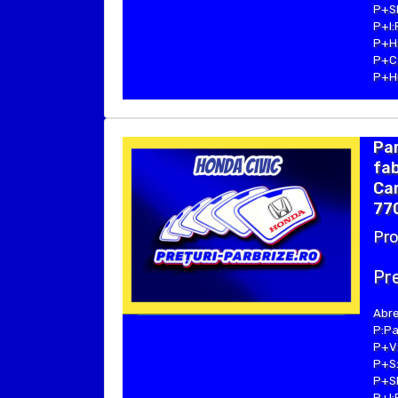
P+SE
P+I:
P+H:
P+C:
P+Hu
Pa
fab
Cam
77
Pro
Pre
Abre
P:Pa
P+V:
P+S:
P+SE
P+I: