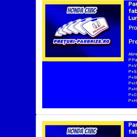
Par
fab
Lu
Pro
Pre
Abre
P:Pa
P+V:
P+S:
P+SE
P+I:
P+H:
P+C:
P+Hu
Pa
fab