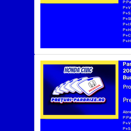
P:Pa
P+V:
P+S:
P+SE
P+I:
P+H:
P+C:
P+Hu
Pa
200
Buc
Pro
Pre
Abre
P:Pa
P+V:
P+S: